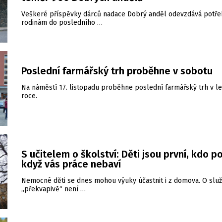
Veškeré příspěvky dárců nadace Dobrý anděl odevzdává potř
rodinám do posledního …
Poslední farmářský trh proběhne v sobotu
Na náměstí 17. listopadu proběhne poslední farmářský trh v l
roce.
S učitelem o školství: Děti jsou první, kdo p
když vás práce nebaví
Nemocné děti se dnes mohou výuky účastnit i z domova. O slu
„překvapivě“ není …