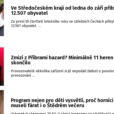
Ve Středočeském kraji od ledna do září přib
12.507 obyvatel
Za první tři čtvrtletí letošního roku ve středních Čechách přiby
12.507 obyvatel. …
Zmizí z Příbrami hazard? Minimálně 11 heren
skončilo
Provozovatelé několika zařízení si již nepodali žádost o povole
provozování …
Program nejen pro děti vysvětlí, proč horníci
museli fárat i o Štědrém večeru
Vstupné je stanoveno 20 Kč. V rámci programu se návštěvníci 