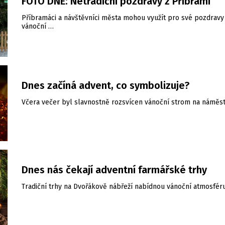
FOTO DNE: Netradiční pozdravy z Příbrami
Příbramáci a návštěvníci města mohou využít pro své pozdravy
vánoční …
Dnes začíná advent, co symbolizuje?
Včera večer byl slavnostně rozsvícen vánoční strom na náměst
Dnes nás čekají adventní farmářské trhy
Tradiční trhy na Dvořákově nábřeží nabídnou vánoční atmosféru