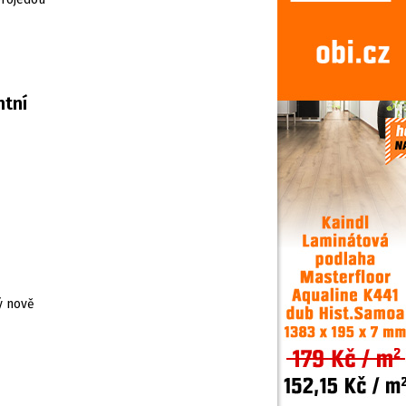
ntní
ý nově