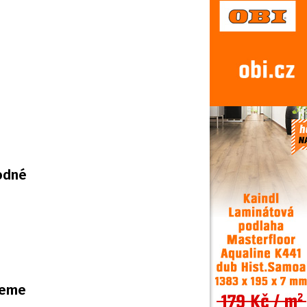
vodné
deme