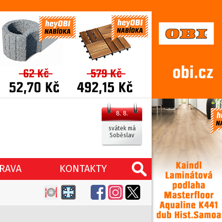
8. 8.
svátek má
Soběslav
RAVA
KONTAKTY