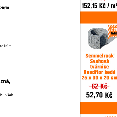
ebným
etošním
ozná,
žbu však