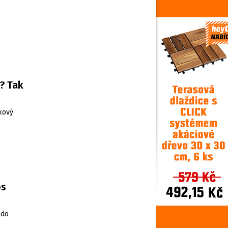
? Tak
rkový
os
 do