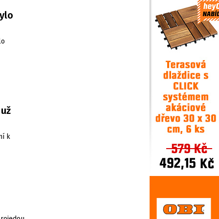
ylo
lo
 už
ní k
projedou