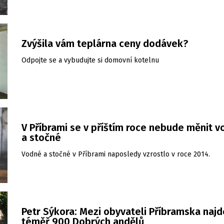
Zvýšila vám teplárna ceny dodávek?
Odpojte se a vybudujte si domovní kotelnu
V Příbrami se v příštím roce nebude měnit 
a stočné
Vodné a stočné v Příbrami naposledy vzrostlo v roce 2014.
Petr Sýkora: Mezi obyvateli Příbramska naj
téměř 900 Dobrých andělů