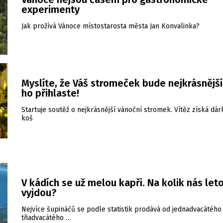
experimenty
Jak prožívá Vánoce místostarosta města Jan Konvalinka?
Myslíte, že Váš stromeček bude nejkrásnější
ho přihlaste!
Startuje soutěž o nejkrásnější vánoční stromek. Vítěz získá dá
koš
V kádích se už melou kapři. Na kolik nás let
vyjdou?
Nejvíce šupináčů se podle statistik prodává od jednadvacátého
třiadvacátého …