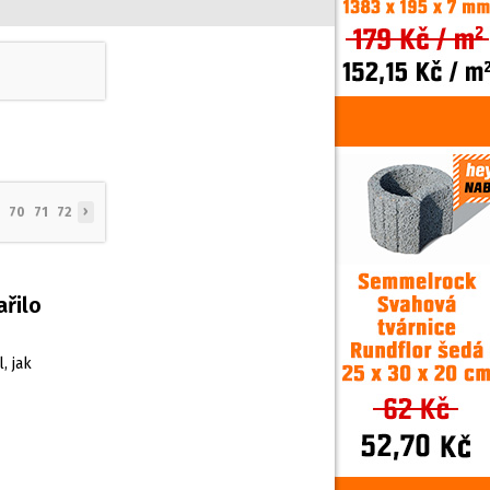
›
70
71
72
ařilo
, jak