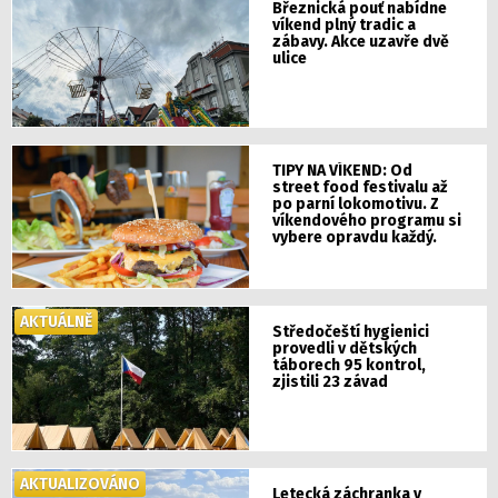
Březnická pouť nabídne
víkend plný tradic a
zábavy. Akce uzavře dvě
ulice
TIPY NA VÍKEND: Od
street food festivalu až
po parní lokomotivu. Z
víkendového programu si
vybere opravdu každý.
AKTUÁLNĚ
Středočeští hygienici
provedli v dětských
táborech 95 kontrol,
zjistili 23 závad
AKTUALIZOVÁNO
Letecká záchranka v