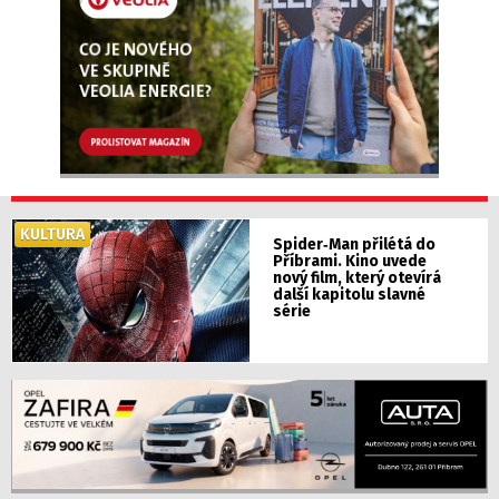
Příbramsku najdete místa, kde si děti užijí spoustu
zábavy a vy si alespoň na chvíli odpočinete od
úmorného vedra.
KULTURA
Spider‑Man přilétá do
Příbrami. Kino uvede
nový film, který otevírá
další kapitolu slavné
série