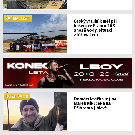
ZAJÍMAVOSTI
Český vrtulník měl při
hašení ve Francii 263
shozů vody, situaci
ztěžoval vítr
ROZHOVOR
Domácí lavička je jiná.
Marek Nikl čeká na
Příbram v Jihlavě