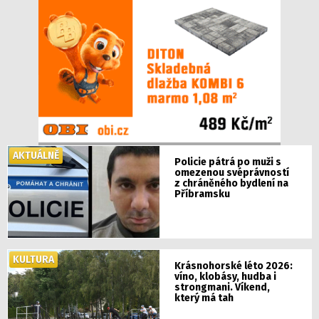
AKTUÁLNĚ
Policie pátrá po muži s
omezenou svéprávností
z chráněného bydlení na
Příbramsku
KULTURA
Krásnohorské léto 2026:
víno, klobásy, hudba i
strongmani. Víkend,
který má tah