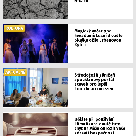
řekách
KULTURA
Magický večer pod
hvězdami: Lesní divadlo
Skalka ožije Erbenovou
Kyticí
AKTUÁLNĚ
Středočeští silničáři
spouští nový portál
staveb pro lepší
koordinaci omezení
Děláte při používání
klimatizace v autě tuto
chybu? Může ohrozit vaše
zdraví i bezpečnost