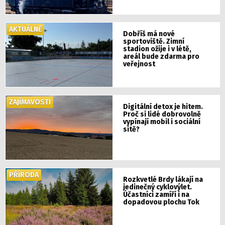
AKTUÁLNĚ
Dobříš má nové
sportoviště. Zimní
stadion ožije i v létě,
areál bude zdarma pro
veřejnost
ZAJÍMAVOSTI
Digitální detox je hitem.
Proč si lidé dobrovolně
vypínají mobil i sociální
sítě?
PŘÍRODA
Rozkvetlé Brdy lákají na
jedinečný cyklovýlet.
Účastníci zamíří i na
dopadovou plochu Tok