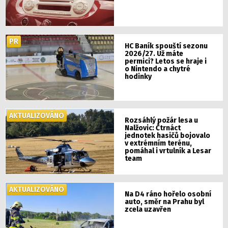
PR
HC Baník spouští sezonu
2026/27. Už máte
permici? Letos se hraje i
o Nintendo a chytré
hodinky
AKTUALIZOVÁNO
Rozsáhlý požár lesa u
Nalžovic: Čtrnáct
jednotek hasičů bojovalo
v extrémním terénu,
pomáhal i vrtulník a Lesar
team
AKTUALIZOVÁNO
Na D4 ráno hořelo osobní
auto, směr na Prahu byl
zcela uzavřen