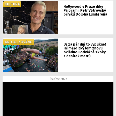
KULTURA
Hollywood v Praze díky
Příbrami. Petr Větrovský
přiváží Dolpha Lundgrena
AKTUALIZOVÁNO
Už za pár dní to vypukne!
Hřiměždický lom znovu
ovládnou odvážné skoky
z desítek metrů
Pískfest 2026