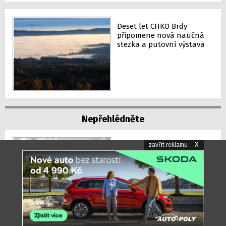
Deset let CHKO Brdy
připomene nová naučná
stezka a putovní výstava
Nepřehlédněte
X
zavřít reklamu
Pozor při nákupu!
Potravinářská inspekce
odhalila falšované
těstoviny, prodávaly se i v
Albertu