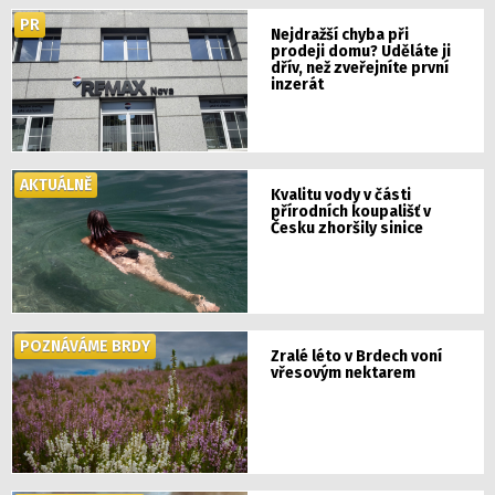
PR
Nejdražší chyba při
prodeji domu? Uděláte ji
dřív, než zveřejníte první
inzerát
AKTUÁLNĚ
Kvalitu vody v části
přírodních koupališť v
Česku zhoršily sinice
POZNÁVÁME BRDY
Zralé léto v Brdech voní
vřesovým nektarem