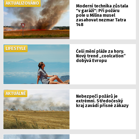
AKTUALIZOVÁNO
Moderní technika zůstala
"v garáži": Při požáru
pole u Milína musel
zasahovat nezmar Tatra
148
LIFESTYLE
Češi mění pláže za hory.
Nový trend „coolcation“
dobývá Evropu
AKTUÁLNĚ
Nebezpečí požárů je
extrémní. Středočeský
kraj zavádí přísné zákazy