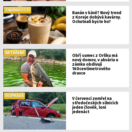
ZAJÍMAVOSTI
Banán v kávě? Nový trend
z Koreje dobývá kavárny.
Ochutnali byste ho?
AKTUÁLNĚ
Obří sumec z Orlíku má
nový domov, v akváriu u
zámku obdivují
160centimetrového
dravce
DOPRAVA
V červenci zemřel na
středočeských silnicích
jeden člověk, loni
jedenáct