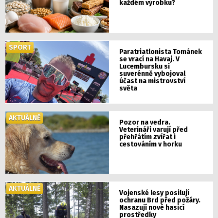
každém výrobku?
SPORT
Paratriatlonista Tománek
se vrací na Havaj. V
Lucembursku si
suverénně vybojoval
účast na mistrovství
světa
AKTUÁLNĚ
Pozor na vedra.
Veterináři varují před
přehřátím zvířat i
cestováním v horku
AKTUÁLNĚ
Vojenské lesy posilují
ochranu Brd před požáry.
Nasazují nové hasicí
prostředky