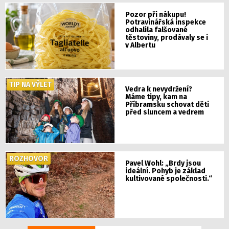
Pozor při nákupu!
Potravinářská inspekce
odhalila falšované
těstoviny, prodávaly se i
v Albertu
TIP NA VÝLET
Vedra k nevydržení?
Máme tipy, kam na
Příbramsku schovat děti
před sluncem a vedrem
ROZHOVOR
Pavel Wohl: „Brdy jsou
ideální. Pohyb je základ
kultivované společnosti.“