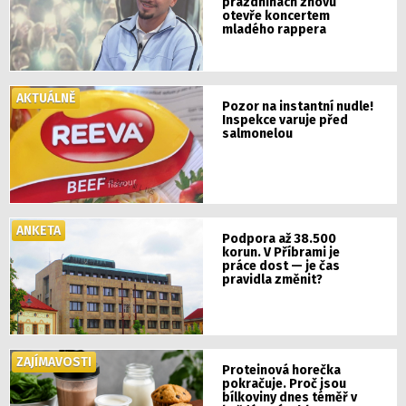
prázdninách znovu
otevře koncertem
mladého rappera
AKTUÁLNĚ
Pozor na instantní nudle!
Inspekce varuje před
salmonelou
ANKETA
Podpora až 38.500
korun. V Příbrami je
práce dost — je čas
pravidla změnit?
ZAJÍMAVOSTI
Proteinová horečka
pokračuje. Proč jsou
bílkoviny dnes téměř v