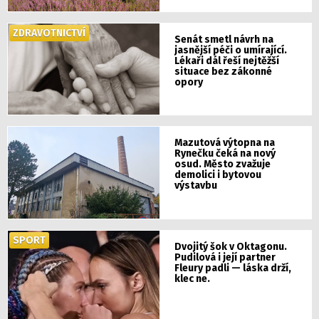
ZDRAVOTNICTVÍ
Senát smetl návrh na
jasnější péči o umírající.
Lékaři dál řeší nejtěžší
situace bez zákonné
opory
Mazutová výtopna na
Rynečku čeká na nový
osud. Město zvažuje
demolici i bytovou
výstavbu
SPORT
Dvojitý šok v Oktagonu.
Pudilová i její partner
Fleury padli — láska drží,
klec ne.