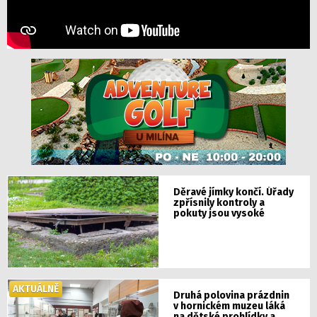
Děravé jímky končí. Úřady
zpřísnily kontroly a
pokuty jsou vysoké
AKTUÁLNĚ
Druhá polovina prázdnin
v hornickém muzeu láká
na dětské prohlídky a