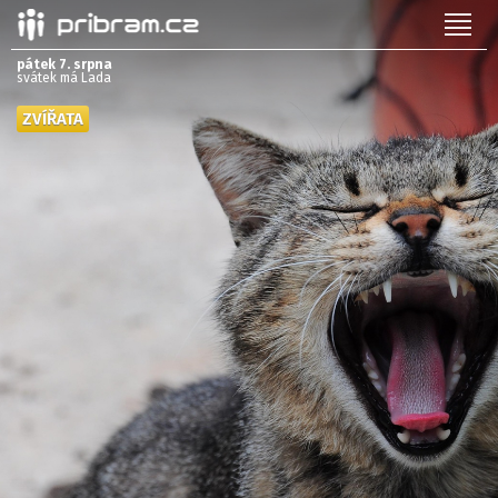
pátek 7. srpna
svátek má Lada
ZVÍŘATA