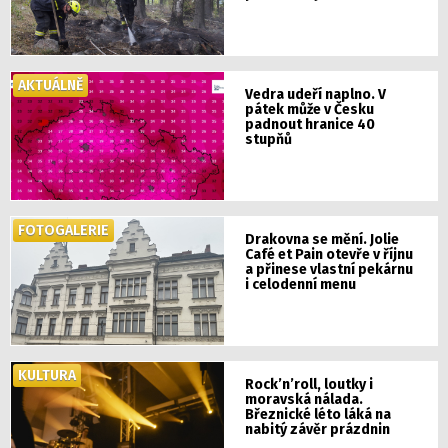
AKTUÁLNĚ
Vedra udeří naplno. V
pátek může v Česku
padnout hranice 40
stupňů
FOTOGALERIE
Drakovna se mění. Jolie
Café et Pain otevře v říjnu
a přinese vlastní pekárnu
i celodenní menu
KULTURA
Rock’n’roll, loutky i
moravská nálada.
Březnické léto láká na
nabitý závěr prázdnin