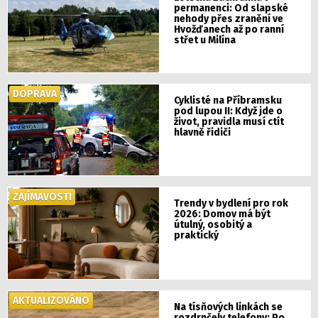
permanenci: Od slapské
nehody přes zranění ve
Hvožďanech až po ranní
střet u Milína
DOPRAVA
Cyklisté na Příbramsku
pod lupou II: Když jde o
život, pravidla musí ctít
hlavně řidiči
ZAJÍMAVOSTI
Trendy v bydlení pro rok
2026: Domov má být
útulný, osobitý a
praktický
AKTUALIZOVÁNO
Na tísňových linkách se
rozdrnčely telefony: Po