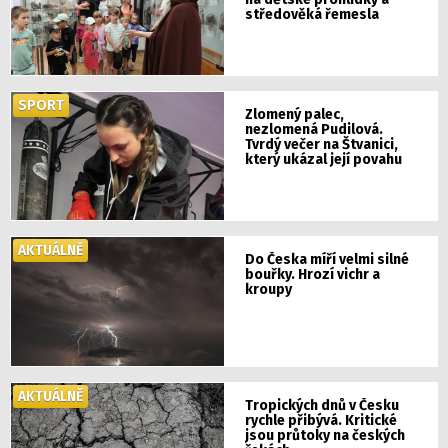
středověká řemesla
SPORT
Zlomený palec,
nezlomená Pudilová.
Tvrdý večer na Štvanici,
který ukázal její povahu
AKTUÁLNĚ
Do Česka míří velmi silné
bouřky. Hrozí vichr a
kroupy
AKTUÁLNĚ
Tropických dnů v Česku
rychle přibývá. Kritické
jsou průtoky na českých