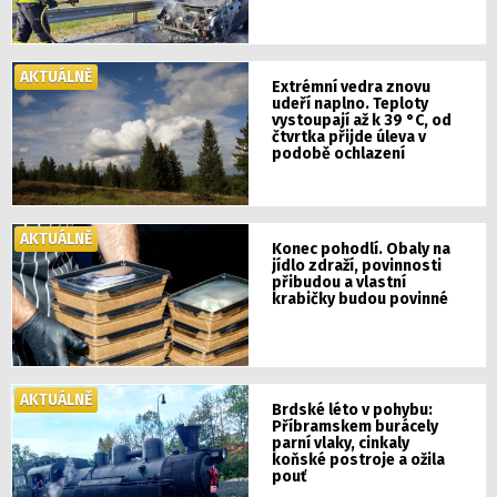
AKTUÁLNĚ
Extrémní vedra znovu
udeří naplno. Teploty
vystoupají až k 39 °C, od
čtvrtka přijde úleva v
podobě ochlazení
AKTUÁLNĚ
Konec pohodlí. Obaly na
jídlo zdraží, povinnosti
přibudou a vlastní
krabičky budou povinné
AKTUÁLNĚ
Brdské léto v pohybu:
Příbramskem burácely
parní vlaky, cinkaly
koňské postroje a ožila
pouť