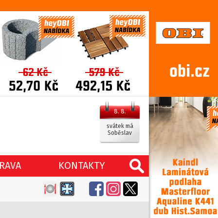
8. 8.
svátek má
Soběslav
RAVA
KONTAKTY