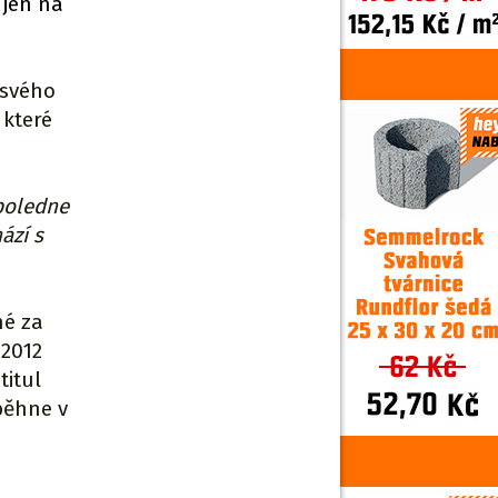
 jen na
 svého
 které
poledne
ází s
né za
 2012
titul
běhne v