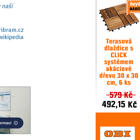
 naší
ribram.cz
wikipedia