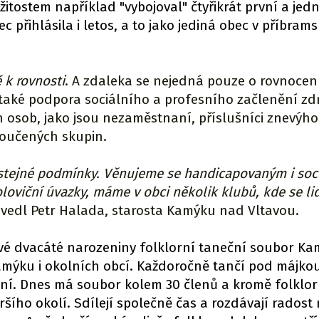
ežitostem například "vybojoval" čtyřikrát první a jed
c přihlásila i letos, a to jako jediná obec v příbram
 k rovnosti
. A zdaleka se nejedná pouze o rovnoce
také podpora sociálního a profesního začlenění zd
 osob, jako jsou nezaměstnaní, příslušníci znevý
loučených skupin.
stejné podmínky. Věnujeme se handicapovaným i soc
viční úvazky, máme v obci několik klubů, kde se li
vedl Petr Halada, starosta Kamýku nad Vltavou.
 své dvacáté narozeniny folklorní taneční soubor Ka
Kamýku i okolních obcí. Každoročně tančí pod májko
ní. Dnes má soubor kolem 30 členů a kromě folklo
širšího okolí. Sdílejí společně čas a rozdávají radost