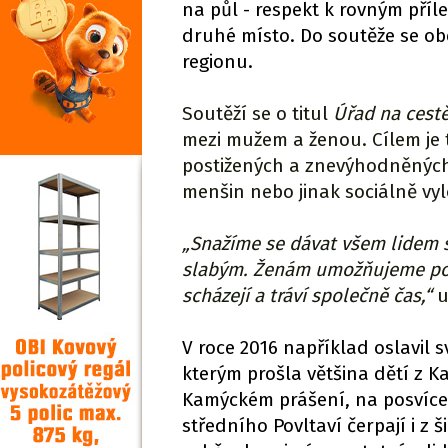
na půl - respekt k rovným příl
druhé místo. Do soutěže se obe
regionu.
Soutěží se o titul
Úřad na cestě
mezi mužem a ženou. Cílem je 
postižených a znevýhodněných
menšin nebo jinak sociálně vy
„Snažíme se dávat všem lidem 
slabým. Ženám umožňujeme polo
scházejí a tráví společně čas,“
u
V roce 2016 například oslavil
kterým prošla většina dětí z 
Kamýckém prášení, na posvíce
středního Povltaví čerpají i z 