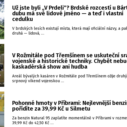
Už jste byli „V Prdeli“? Brdské rozcestí u Bá
dubu má své lidové jméno — a teď i vlastní
cedulku
V brdských lesích existují místa, která mají oficiální názvy, a pa
druhá — lidová, …
V Rožmitále pod Třemšínem se uskuteční sr
vojenské a historické techniky. Chybět neb
kaskadérská show ani hudba
Areál bývalých kasáren v Rožmitále pod Třemšínem ožije druhý
srpnový víkend vojenskou …
Pohonné hmoty v Příbrami: Nejlevnější benzi
pořídíte za 39,99 Kč u Silmetu
Za benzin Natural 95 zaplatíte momentálně v Příbrami v rozme
39,99 Kč do 42,50 Kč …