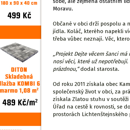
sobě, ale zejména ostatním lid
Moravu.
Občané v obci drží pospolu a n
jídla. Koláč, kterého napekli v
třeba vůbec neznají. Věc, ktero
„Projekt Dejte věcem šanci má
nosí věci, které už nepotřebují
prázdnou,“
dodal starosta.
Od roku 2011 získala obec Kam
společenský život v obci, za pr
získala Zlatou stuhu v soutěži
Úřad na cestě k rovnosti, se d
prostorách Lichtenštejnského 