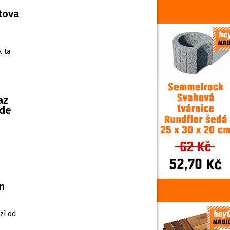
rtova
k ta
az
ude
n
zí od