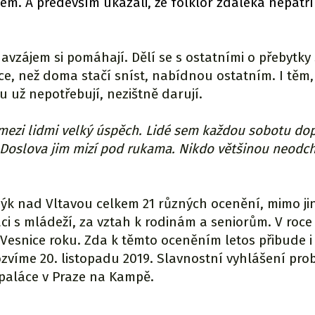
em. A především ukázali, že folklor zdaleka nepatří
avzájem si pomáhají. Dělí se s ostatními o přebytky
íce, než doma stačí sníst, nabídnou ostatním. I těm,
u už nepotřebují, nezištně darují.
 mezi lidmi velký úspěch. Lidé sem každou sobotu do
. Doslova jim mizí pod rukama. Nikdo většinou neodch
ýk nad Vltavou celkem 21 různých ocenění, mimo ji
áci s mládeží, za vztah k rodinám a seniorům. V roce
 Vesnice roku. Zda k těmto oceněním letos přibude i 
ozvíme 20. listopadu 2019. Slavnostní vyhlášení pro
paláce v Praze na Kampě.