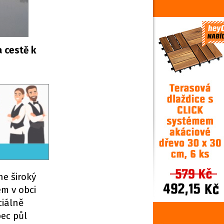
 cestě k
ne široký
em v obci
ciálně
bec půl