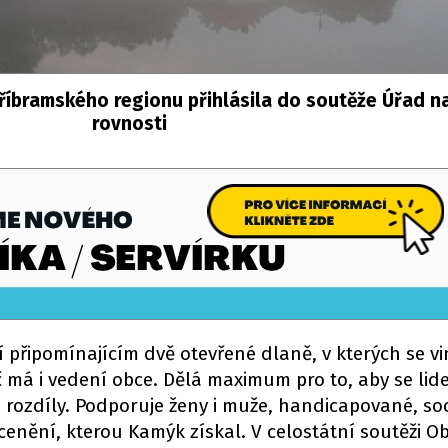
příbramského regionu přihlásila do soutěže Úřad na
rovnosti
 připomínajícím dvě otevřené dlaně, v kterých se vi
 má i vedení obce. Dělá maximum pro to, aby se lid
 rozdíly. Podporuje ženy i muže, handicapované, so
enění, kterou Kamýk získal. V celostátní soutěži O