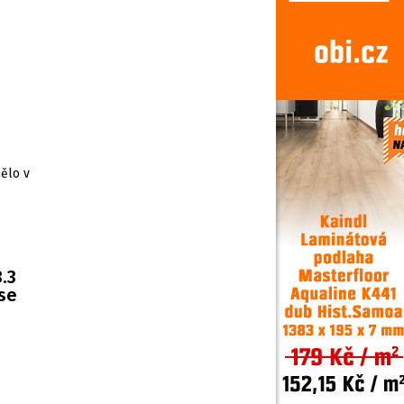
ělo v
.3
 se