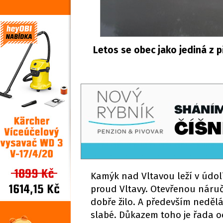
Letos se obec jako jediná z 
Kamýk nad Vltavou leží v údolí
proud Vltavy. Otevřenou náruč
dobře žilo. A především nedělá
slabé. Důkazem toho je řada oc