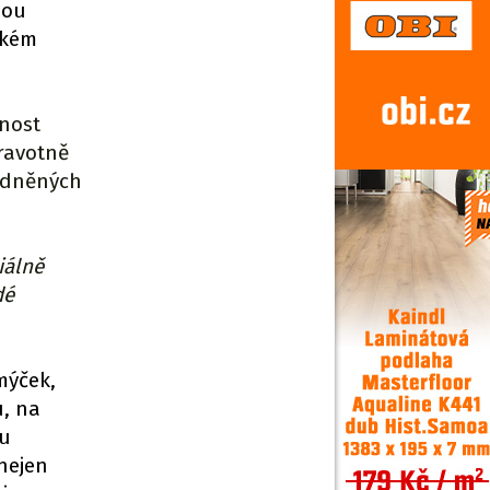
nou
ském
nnost
ravotně
hodněných
iálně
dé
mýček,
u, na
ru
 nejen