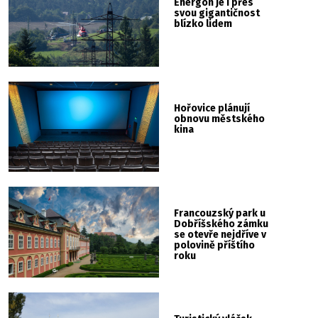
Energon je i přes
svou gigantičnost
blízko lidem
Hořovice plánují
obnovu městského
kina
Francouzský park u
Dobříšského zámku
se otevře nejdříve v
polovině příštího
roku