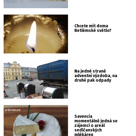
Chcete mít doma
Betlémské světlo?
Na jedné straně
adventní výzdoba, na
druhé pak odpady
Savencia
momentálně jedná se
zájemci o areál
sedlčanských
mlékáren