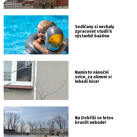
Sedlčany si nechaly
zpracovat studii k
výstavbě bazénu
Namísto vánoční
svíce, za oknem si
lebedí lvice!
Na Dobříši se letos
bruslit nebude!