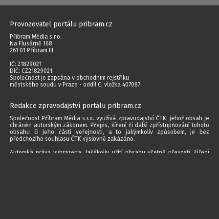
Provozovatel portálu pribram.cz
Příbram Média s.r.o.
Na Flusárně 168
261 01 Příbram III
IČ: 21829021
DIČ: CZ21829021
Společnost je zapsána v obchodním rejstříku
městského soudu v Praze - oddíl C, vložka 407087.
Redakce zpravodajství portálu pribram.cz
Společnost Příbram Média s.r.o. využívá zpravodajství ČTK, jehož obsah je
chráněn autorským zákonem. Přepis, šíření či další zpřístupňování tohoto
obsahu či jeho části veřejnosti, a to jakýmkoliv způsobem, je bez
předchozího souhlasu ČTK výslovně zakázáno.
Autorská práva vyhrazena. Jakékoliv užití obsahu včetně převzetí, šíření
jakýmkoli způsobem, mechanickým nebo elektronickým, v českém nebo
jiném jazyce či dalšího zpřístupňování článků a fotografií je bez písemného
souhlasu společnosti Příbram Média s.r.o. zakázáno.
2014 - 2026 © Příbram Média s.r.o.
Všechna práva vyhrazena.