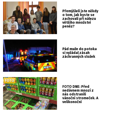
Přemýšleli jste někdy
o tom, jak byste se
zachovali při nálezu
většího množství
peněz?
Pád muže do potoka
si vyžádal zásah
záchranných složek
FOTO
FOTO DNE: Před
nedávnem mnozí z
nás odstranili
vánoční stromeček. A
velikonoční
pomlázku už máte?