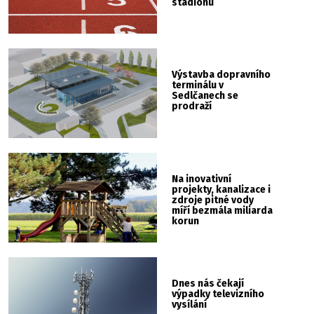
stadionu
Výstavba dopravního
terminálu v
Sedlčanech se
prodraží
Na inovativní
projekty, kanalizace i
zdroje pitné vody
míří bezmála miliarda
korun
Dnes nás čekají
výpadky televizního
vysílání