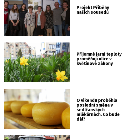
Projekt Příběhy
našich sousedů
Příjemné jarní teploty
proměňují ulice v
květinové záhony
O víkendu proběhla
poslední směna v
sedlčanských
mlékárnách. Co bude
dál?