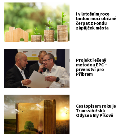
I v letošním roce
budou moci občané
čerpat z Fondu
zápůjček města
Projekt řešený
metodou EPC –
prvenství pro
Příbram
Cestopisem roku je
Transsibiřská
Odysea Iny Píšové