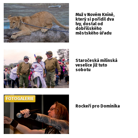
Muž v Novém Kníně,
který si pořídil dva
lvy, dostal od
dobříšského
městského úřadu
pokutu
Staročeská milínská
veselice již tuto
sobotu
FOTOGALERIE
Rockeři pro Dominika