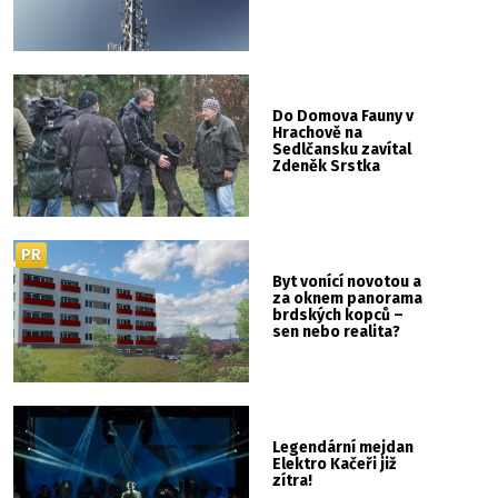
Do Domova Fauny v
Hrachově na
Sedlčansku zavítal
Zdeněk Srstka
PR
Byt vonící novotou a
za oknem panorama
brdských kopců –
sen nebo realita?
Legendární mejdan
Elektro Kačeři již
zítra!