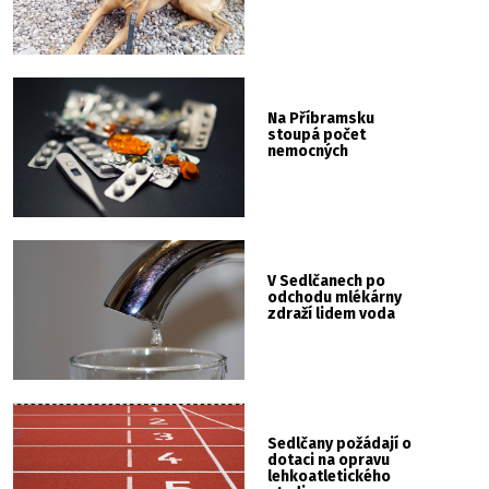
Na Příbramsku
stoupá počet
nemocných
V Sedlčanech po
odchodu mlékárny
zdraží lidem voda
Sedlčany požádají o
dotaci na opravu
lehkoatletického