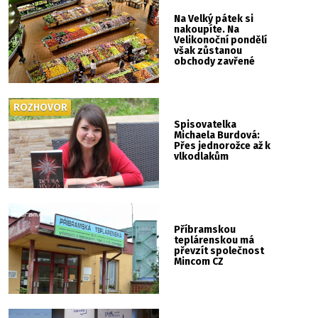
Na Velký pátek si
nakoupíte. Na
Velikonoční pondělí
však zůstanou
obchody zavřené
ROZHOVOR
Spisovatelka
Michaela Burdová:
Přes jednorožce až k
vlkodlakům
Příbramskou
teplárenskou má
převzít společnost
Mincom CZ