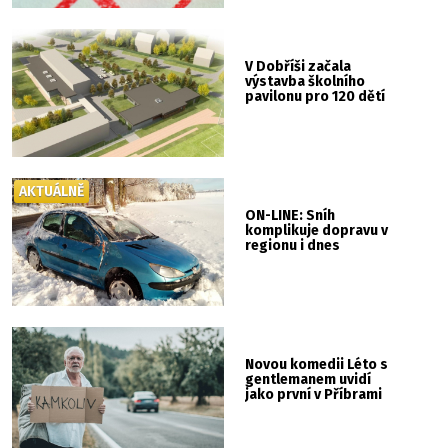
V Dobříši začala
výstavba školního
pavilonu pro 120 dětí
AKTUÁLNĚ
ON-LINE: Sníh
komplikuje dopravu v
regionu i dnes
Novou komedii Léto s
gentlemanem uvidí
jako první v Příbrami