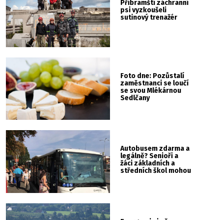
Příbramští záchranní
psi vyzkoušeli
sutinový trenažér
Foto dne: Pozůstalí
zaměstnanci se loučí
se svou Mlékárnou
Sedlčany
Autobusem zdarma a
legálně? Senioři a
žáci základních a
středních škol mohou