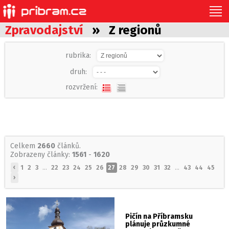
Zpravodajství
» Z regionů
rubrika:
druh:
rozvržení:
Celkem
2660
článků.
Zobrazeny články:
1561
-
1620
‹
1
2
3
...
22
23
24
25
26
27
28
29
30
31
32
...
43
44
45
›
Pičín na Příbramsku
plánuje průzkumné