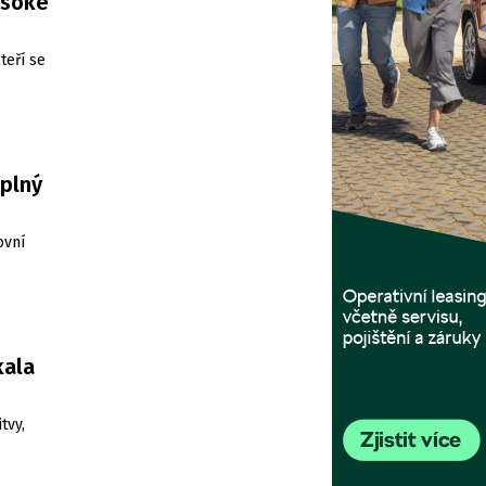
ysoké
teří se
 plný
ovní
kala
tvy,