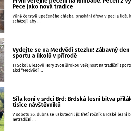
První veřejné pečení na Řimbabě: Pecen z V
Pece jako nová tradice
Vůně čerstvě upečeného chleba, praskání dřeva v peci a lidé, k
scházejí, aby …
Vydejte se na Medvědí stezku! Zábavný den
sportu a úkolů v přírodě
TJ Sokol Březové Hory zvou širokou veřejnost na tradiční sport
akci “Medvědí …
Síla koní v srdci Brd: Brdská lesní bitva přilá
tisíce návštěvníků
V sobotu 26. dubna se uskutečnil již třetí ročník Brdské lesní bi
netradiční …