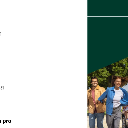
í
čí
u pro