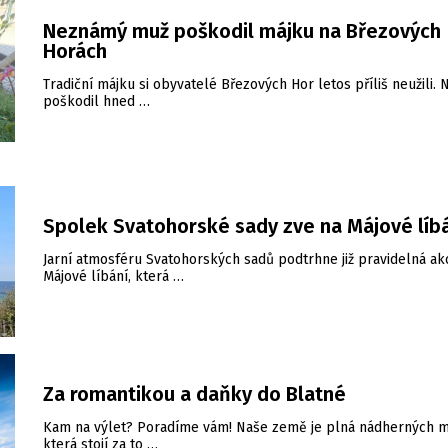
Neznámý muž poškodil májku na Březových
Horách
Tradiční májku si obyvatelé Březových Hor letos příliš neužili. 
poškodil hned …
Spolek Svatohorské sady zve na Májové líb
Jarní atmosféru Svatohorských sadů podtrhne již pravidelná ak
Májové líbání, která …
Za romantikou a daňky do Blatné
Kam na výlet? Poradíme vám! Naše země je plná nádherných m
která stojí za to …