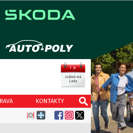
7. 8.
svátek má
Lada
RAVA
KONTAKTY