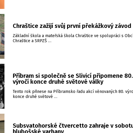
Chraštice zažijí svůj první překážkový závod
Základní škola a mateřská škola Chraštice ve spolupráci s Obc
Chraštice a SRPZŠ …
Příbram si společně se Slivicí připomene 80.
výročí konce druhé světové války
Tento rok přinese na Příbramsko řadu akcí věnovaných 80. výro
konce druhé světové …
Subsvatohorské čtvercetto zahraje v sobot
hlubošské varhany