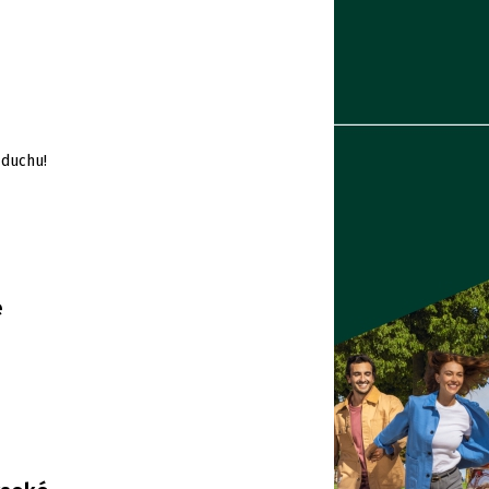
zduchu!
e