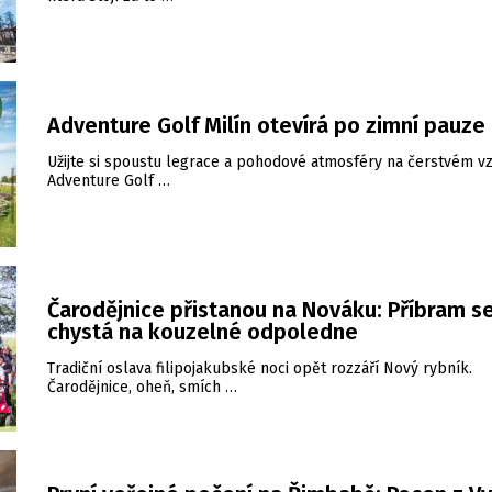
Adventure Golf Milín otevírá po zimní pauze
Užijte si spoustu legrace a pohodové atmosféry na čerstvém v
Adventure Golf …
Čarodějnice přistanou na Nováku: Příbram s
chystá na kouzelné odpoledne
Tradiční oslava filipojakubské noci opět rozzáří Nový rybník.
Čarodějnice, oheň, smích …