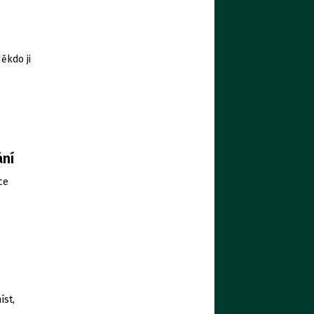
Někdo ji
ání
ce
íst,