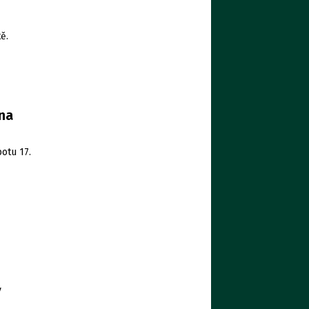
ě.
 na
otu 17.
v