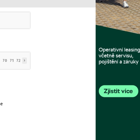
›
70
71
72
se