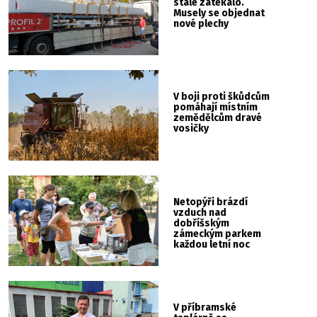
stále zatékalo.
Musely se objednat
nové plechy
V boji proti škůdcům
pomáhají místním
zemědělcům dravé
vosičky
Netopýři brázdí
vzduch nad
dobříšským
zámeckým parkem
každou letní noc
V příbramské