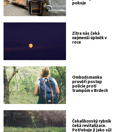
pokoje
Zítra nás čeká
nejmenší úplněk v
roce
Ombudsmanka
prověří postup
policie proti
trampům v Brdech
Čekalíkovský rybník
čeká revitalizace.
Potřebuje ji jako sůl