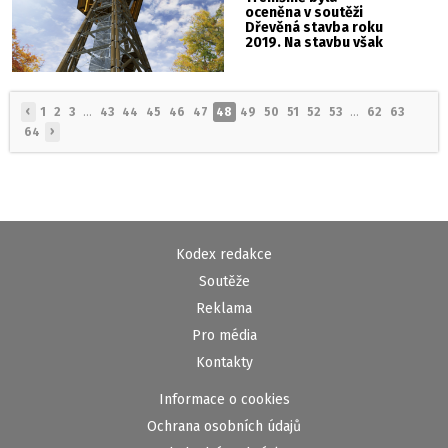
oceněna v soutěži
Dřevěná stavba roku
2019. Na stavbu však
nejsou finance
‹
1
2
3
...
43
44
45
46
47
48
49
50
51
52
53
...
62
63
›
64
Kodex redakce
Soutěže
Reklama
Pro média
Kontakty
Informace o cookies
Ochrana osobních údajů