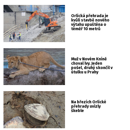
Orlická přehrada je
kvůli stavbě nového
výtahu upuštěna o
téměř 10 metrů
Muž v Novém Kníně
choval lvy. Jeden
pošel, druhý skončil v
útulku u Prahy
Na březích Orlické
přehrady uvízly
škeble