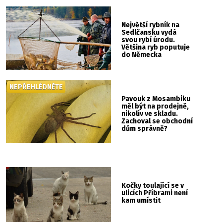
Největší rybník na
Sedlčansku vydá
svou rybí úrodu.
Většina ryb poputuje
do Německa
NEPŘEHLÉDNĚTE
Pavouk z Mosambiku
měl být na prodejně,
nikoliv ve skladu.
Zachoval se obchodní
dům správně?
Kočky toulající se v
ulicích Příbrami není
kam umístit