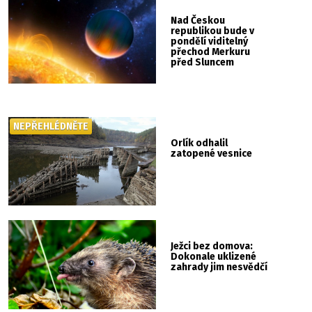
Nad Českou
republikou bude v
pondělí viditelný
přechod Merkuru
před Sluncem
NEPŘEHLÉDNĚTE
Orlík odhalil
zatopené vesnice
Ježci bez domova:
Dokonale uklizené
zahrady jim nesvědčí