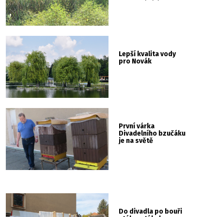
Lepší kvalita vody
pro Novák
První várka
Divadelního bzučáku
je na světě
Do divadla po bouři