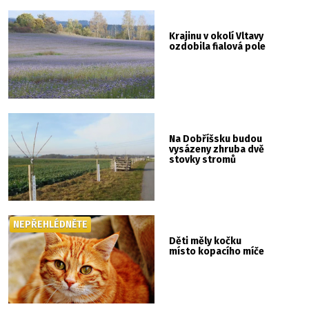
Krajinu v okolí Vltavy
ozdobila fialová pole
Na Dobříšsku budou
vysázeny zhruba dvě
stovky stromů
NEPŘEHLÉDNĚTE
Děti měly kočku
místo kopacího míče