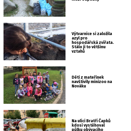
Výtvarnice si založila
azyl pro
hospodářská zvířata.
Stálo ji to většinu
vztahů
Děti z mateřinek
navštívily minizoo na
Nováku
Na ulici Bratří Čapků
kdosi vystěhoval
půlku obývacího