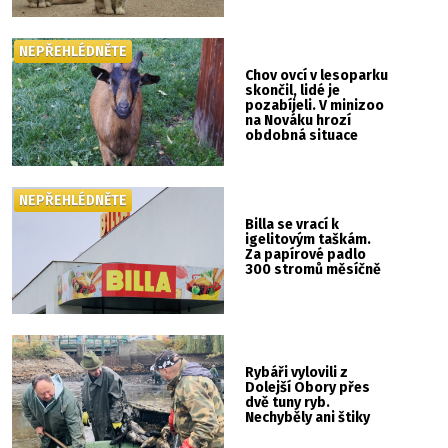
NEPŘEHLÉDNĚTE
Chov ovcí v lesoparku
skončil, lidé je
pozabíjeli. V minizoo
na Nováku hrozí
obdobná situace
NEPŘEHLÉDNĚTE
Billa se vrací k
igelitovým taškám.
Za papírové padlo
300 stromů měsíčně
Rybáři vylovili z
Dolejší Obory přes
dvě tuny ryb.
Nechyběly ani štiky