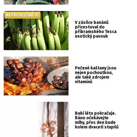
NEPŘEHLÉDNĚTE
V zásilce banánů
přicestoval do
příbramského Tesca
exotický pavouk
Pečené kaštany jsou
nejen pochoutkou,
ale také zdrojem
vitamínů
Babí léto pokračuje.
Ráno očekávejte
mlhy, přes den bude
kolem dvaceti stupňů