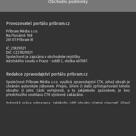
Obchodní podmínky
Provozovatel portálu pribram.cz
Příbram Média s.r.o.
Na Flusárně 168
261 01 Příbram III
IČ: 21829021
DIČ: CZ21829021
Společnost je zapsána v obchodním rejstříku
městského soudu v Praze - oddíl C, vložka 407087.
Redakce zpravodajství portálu pribram.cz
Společnost Příbram Média s.r.o. využívá zpravodajství ČTK, jehož obsah je
chráněn autorským zákonem. Přepis, šíření či další zpřístupňování tohoto
obsahu či jeho části veřejnosti, a to jakýmkoliv způsobem, je bez
předchozího souhlasu ČTK výslovně zakázáno.
Autorská práva vyhrazena. Jakékoliv užití obsahu včetně převzetí, šíření
jakýmkoli způsobem, mechanickým nebo elektronickým, v českém nebo
jiném jazyce či dalšího zpřístupňování článků a fotografií je bez písemného
souhlasu společnosti Příbram Média s.r.o. zakázáno.
2014 - 2026 © Příbram Média s.r.o.