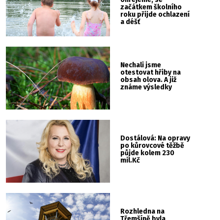
začátkem školního
roku přijde ochlazení
a déšť
Nechali jsme
otestovat hřiby na
obsah olova. A již
známe výsledky
Dostálová: Na opravy
po kůrovcové těžbě
půjde kolem 230
mil.Kč
Rozhledna na
Třemšíně byla