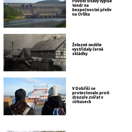
Povodí Vltavy vypíše
tendr na
bezpečnostní přeliv
na Orlíku
Železné neděle
vystřídaly černé
skládky
V Dobříši se
protestovalo proti
drezuře zvířat v
cirkusech