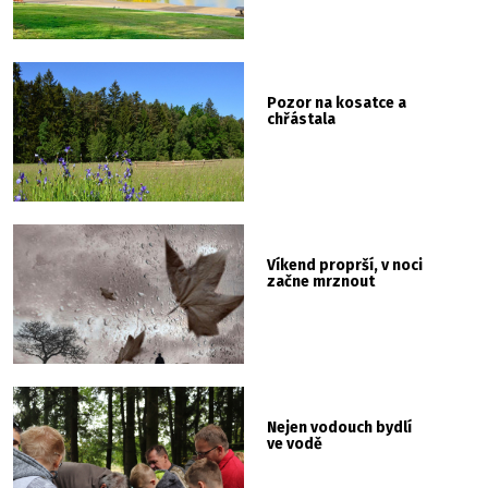
Pozor na kosatce a
chřástala
Víkend proprší, v noci
začne mrznout
Nejen vodouch bydlí
ve vodě