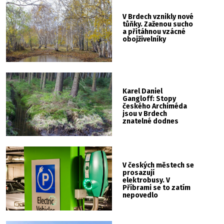
V Brdech vznikly nové
tůňky. Zaženou sucho
a přitáhnou vzácné
obojživelníky
Karel Daniel
Gangloff: Stopy
českého Archiméda
jsou v Brdech
znatelné dodnes
V českých městech se
prosazují
elektrobusy. V
Příbrami se to zatím
nepovedlo