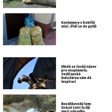
Kontejnery v Dobříši
mizí, třídí se do pytlů
Hledá se český název
pro exoplanetu.
Sedlčanská
hvězdárna vám dá
inspiraci
Bezděkovský lom:
Vzácní čolci tu žijí
mezi odpadky