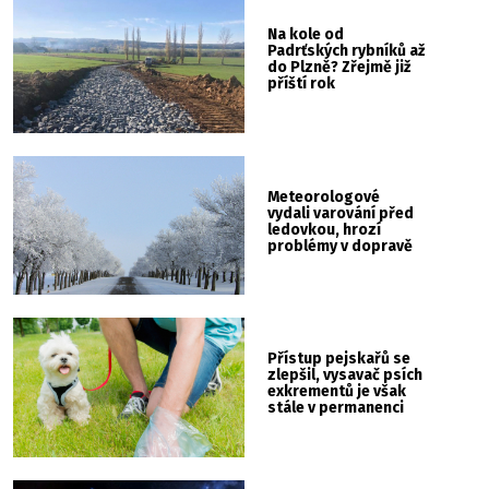
Na kole od
Padrťských rybníků až
do Plzně? Zřejmě již
příští rok
Meteorologové
vydali varování před
ledovkou, hrozí
problémy v dopravě
Přístup pejskařů se
zlepšil, vysavač psích
exkrementů je však
stále v permanenci