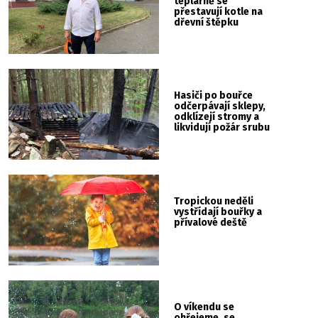
teplárně se
přestavují kotle na
dřevní štěpku
Hasiči po bouřce
odčerpávají sklepy,
odklízejí stromy a
likvidují požár srubu
Tropickou neděli
vystřídají bouřky a
přívalové deště
O víkendu se
ohřejeme, se