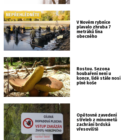
NEPŘEHLÉDNĚTE
V Novém rybníce
plavalo zhruba 7
metráků lína
obecného
Rostou. Sezona
houbaření není u
konce, lidé stále nosí
plné koše
Opětovné zavedení
střeleb z minometů
zachrání brdská
vřesoviště