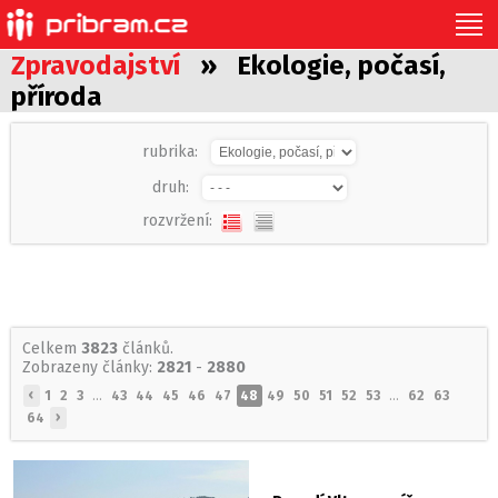
Zpravodajství
» Ekologie, počasí,
příroda
rubrika:
druh:
rozvržení:
Celkem
3823
článků.
Zobrazeny články:
2821
-
2880
‹
1
2
3
...
43
44
45
46
47
48
49
50
51
52
53
...
62
63
›
64