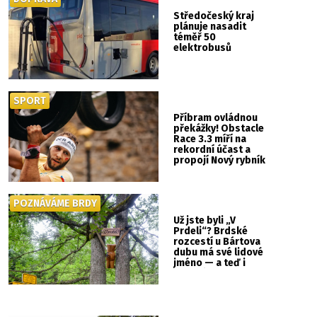
Středočeský kraj
plánuje nasadit
téměř 50
elektrobusů
SPORT
Příbram ovládnou
překážky! Obstacle
Race 3.3 míří na
rekordní účast a
propojí Nový rybník
se Svatou Horou
POZNÁVÁME BRDY
Už jste byli „V
Prdeli“? Brdské
rozcestí u Bártova
dubu má své lidové
jméno — a teď i
vlastní cedulku