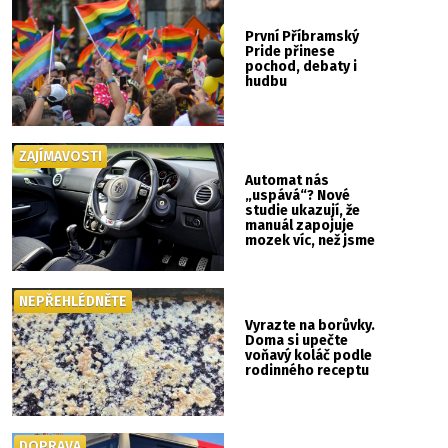
První Příbramský
Pride přinese
pochod, debaty i
hudbu
ZAJÍMAVOSTI
Automat nás
„uspává“? Nové
studie ukazují, že
manuál zapojuje
mozek víc, než jsme
si mysleli
NEPŘEHLÉDNĚTE
Vyrazte na borůvky.
Doma si upečte
voňavý koláč podle
rodinného receptu
DOPRAVA