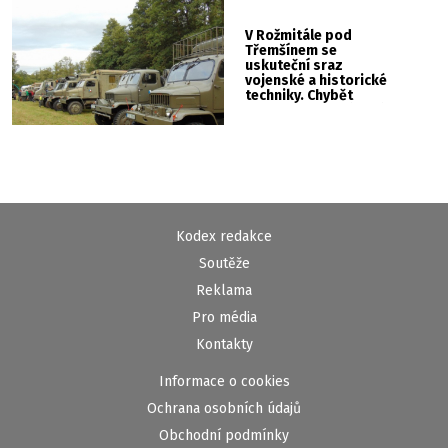
V Rožmitále pod
Třemšínem se
uskuteční sraz
vojenské a historické
techniky. Chybět
nebude kaskadérská
show ani hudba
Kodex redakce
Soutěže
Reklama
Pro média
Kontakty
Informace o cookies
Ochrana osobních údajů
Obchodní podmínky