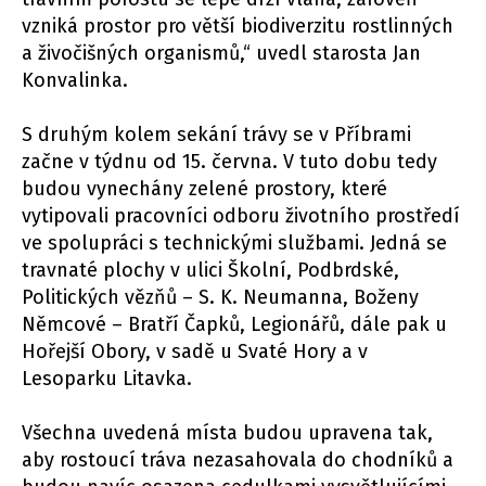
vzniká prostor pro větší biodiverzitu rostlinných
a živočišných organismů,“ uvedl starosta Jan
Konvalinka.
S druhým kolem sekání trávy se v Příbrami
začne v týdnu od 15. června. V tuto dobu tedy
budou vynechány zelené prostory, které
vytipovali pracovníci odboru životního prostředí
ve spolupráci s technickými službami. Jedná se
travnaté plochy v ulici Školní, Podbrdské,
Politických vězňů – S. K. Neumanna, Boženy
Němcové – Bratří Čapků, Legionářů, dále pak u
Hořejší Obory, v sadě u Svaté Hory a v
Lesoparku Litavka.
Všechna uvedená místa budou upravena tak,
aby rostoucí tráva nezasahovala do chodníků a