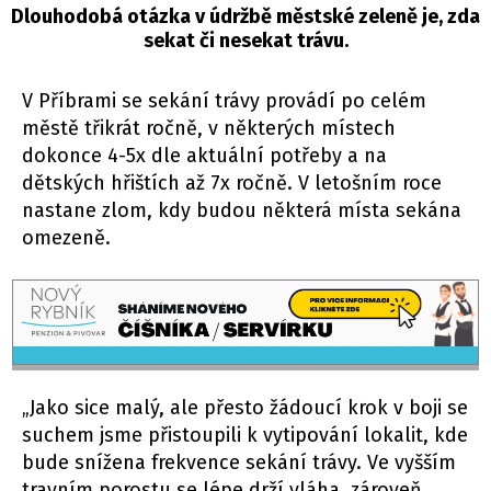
Dlouhodobá otázka v údržbě městské zeleně je, zda
sekat či nesekat trávu.
V Příbrami se sekání trávy provádí po celém
městě třikrát ročně, v některých místech
dokonce 4-5x dle aktuální potřeby a na
dětských hřištích až 7x ročně. V letošním roce
nastane zlom, kdy budou některá místa sekána
omezeně.
„Jako sice malý, ale přesto žádoucí krok v boji se
suchem jsme přistoupili k vytipování lokalit, kde
bude snížena frekvence sekání trávy. Ve vyšším
travním porostu se lépe drží vláha, zároveň