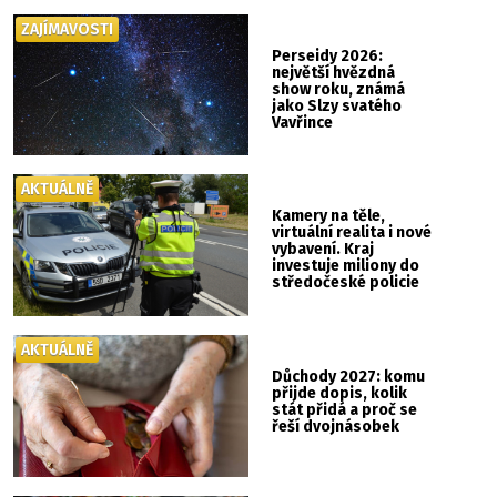
ZAJÍMAVOSTI
Perseidy 2026:
největší hvězdná
show roku, známá
jako Slzy svatého
Vavřince
AKTUÁLNĚ
Kamery na těle,
virtuální realita i nové
vybavení. Kraj
investuje miliony do
středočeské policie
AKTUÁLNĚ
Důchody 2027: komu
přijde dopis, kolik
stát přidá a proč se
řeší dvojnásobek