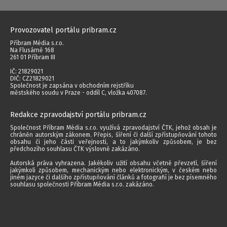
Provozovatel portálu pribram.cz
Příbram Média s.r.o.
Na Flusárně 168
261 01 Příbram III
IČ: 21829021
DIČ: CZ21829021
Společnost je zapsána v obchodním rejstříku
městského soudu v Praze - oddíl C, vložka 407087.
Redakce zpravodajství portálu pribram.cz
Společnost Příbram Média s.r.o. využívá zpravodajství ČTK, jehož obsah je
chráněn autorským zákonem. Přepis, šíření či další zpřístupňování tohoto
obsahu či jeho části veřejnosti, a to jakýmkoliv způsobem, je bez
předchozího souhlasu ČTK výslovně zakázáno.
Autorská práva vyhrazena. Jakékoliv užití obsahu včetně převzetí, šíření
jakýmkoli způsobem, mechanickým nebo elektronickým, v českém nebo
jiném jazyce či dalšího zpřístupňování článků a fotografií je bez písemného
souhlasu společnosti Příbram Média s.r.o. zakázáno.
2014 - 2026 © Příbram Média s.r.o.
Všechna práva vyhrazena.