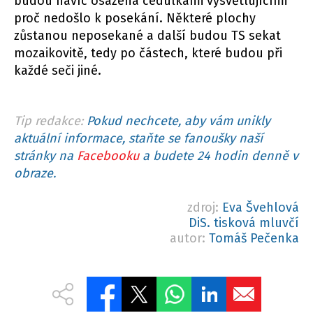
budou navíc osazena cedulkami vysvětlujícími
proč nedošlo k posekání. Některé plochy
zůstanou neposekané a další budou TS sekat
mozaikovitě, tedy po částech, které budou při
každé seči jiné.
Tip redakce:
Pokud nechcete, aby vám unikly
aktuální informace, staňte se fanoušky naší
stránky na
Facebooku
a budete 24 hodin denně v
obraze.
zdroj:
Eva Švehlová
DiS. tisková mluvčí
autor:
Tomáš Pečenka