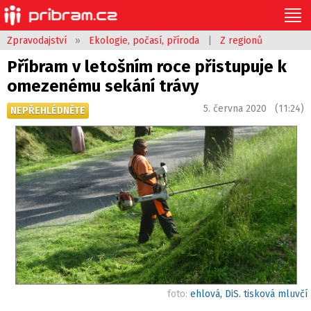
Zpravodajství
»
Ekologie, počasí, příroda
|
Z regionů
Příbram v letošním roce přistupuje k
omezenému sekání trávy
5. června 2020 (11:24)
NEPŘEHLÉDNĚTE
foto:
ehlová, DiS. tisková mluvčí