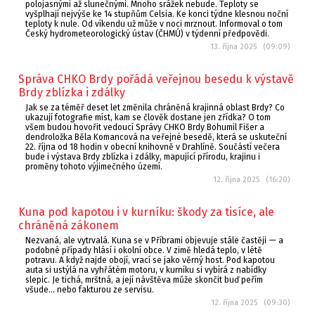
polojasnými až slunečnými. Mnoho srážek nebude. Teploty se
vyšplhají nejvýše ke 14 stupňům Celsia. Ke konci týdne klesnou noční
teploty k nule. Od víkendu už může v noci mrznout. Informoval o tom
Český hydrometeorologický ústav (ČHMÚ) v týdenní předpovědi.
13. října 2025 (09:09)
Správa CHKO Brdy pořádá veřejnou besedu k výstavě
Brdy zblízka i zdálky
Jak se za téměř deset let změnila chráněná krajinná oblast Brdy? Co
ukazují fotografie míst, kam se člověk dostane jen zřídka? O tom
všem budou hovořit vedoucí Správy CHKO Brdy Bohumil Fišer a
dendroložka Běla Komancová na veřejné besedě, která se uskuteční
22. října od 18 hodin v obecní knihovně v Drahlíně. Součástí večera
bude i výstava Brdy zblízka i zdálky, mapující přírodu, krajinu i
proměny tohoto výjimečného území.
12. října 2025 (16:20)
Kuna pod kapotou i v kurníku: škody za tisíce, ale
chráněná zákonem
Nezvaná, ale vytrvalá. Kuna se v Příbrami objevuje stále častěji — a
podobné případy hlásí i okolní obce. V zimě hledá teplo, v létě
potravu. A když najde obojí, vrací se jako věrný host. Pod kapotou
auta si ustýlá na vyhřátém motoru, v kurníku si vybírá z nabídky
slepic. Je tichá, mrštná, a její návštěva může skončit buď peřím
všude… nebo fakturou ze servisu.
12. října 2025 (09:30)