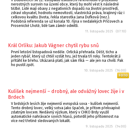
V Dublovicích se 22. listopadu uskuteční referendum o průzkumu
nerostných surovin na území obce, který by mohl vést k následné
těžbě. Lidé mají obavy z negativních dopadů na životní prostředí,
zdraví obyvatel, hodnotu nemovitostí, vlastnická práva, krajinný ráz i
celkovou kvalitu života, řekla starostka Jana Dufková (nez.).
Podobná referenda se už konala 10. října v nedalekých Příčovech a
Prosenické Lhotě, lidé tam záměr odmítli.
11. listopadu 2025 (07:10)
Král Orlíku: Jakub Vágner chytil rybu snů
První letošní listopadová neděle. Orlická přehrada. Déšť, ticho a
jeden rybář, který už chtěl vzdát hru, jež trvala tři roky. Tentokrát ji
přitáhl ke břehu. Ukázaná platí, jak sám říká — ale jen na chvíli. Pak
ho pustil zpět.
10. listopadu 2025 (16:00)
FOTO
Kulíšek nejmenší – drobný, ale odvážný lovec žije i v
Brdech
V brdských lesích žije nejmenší evropská sova - kulíšek nejmenší.
Tento drobný lovec, velký sotva jako špaček, je přitom překvapivě
zdatným lovcem. Nedávný výzkum, který v CHKO Brdy využil
automatické nahrávače sovích hlasů, potvrdil jeho přítomnost na
více než třetině sledovaných lokalit.
9. listopadu 2025 (14:00)