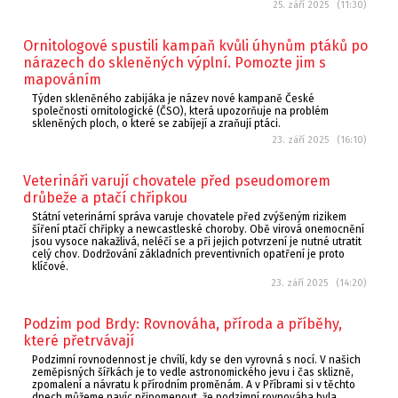
25. září 2025 (11:30)
Ornitologové spustili kampaň kvůli úhynům ptáků po
nárazech do skleněných výplní. Pomozte jim s
mapováním
Týden skleněného zabijáka je název nové kampaně České
společnosti ornitologické (ČSO), která upozorňuje na problém
skleněných ploch, o které se zabíjejí a zraňují ptáci.
23. září 2025 (16:10)
Veterináři varují chovatele před pseudomorem
drůbeže a ptačí chřipkou
Státní veterinární správa varuje chovatele před zvýšeným rizikem
šíření ptačí chřipky a newcastleské choroby. Obě virová onemocnění
jsou vysoce nakažlivá, neléčí se a při jejich potvrzení je nutné utratit
celý chov. Dodržování základních preventivních opatření je proto
klíčové.
23. září 2025 (14:20)
Podzim pod Brdy: Rovnováha, příroda a příběhy,
které přetrvávají
Podzimní rovnodennost je chvílí, kdy se den vyrovná s nocí. V našich
zeměpisných šířkách je to vedle astronomického jevu i čas sklizně,
zpomalení a návratu k přírodním proměnám. A v Příbrami si v těchto
dnech můžeme navíc připomenout, že podzimní rovnováha byla