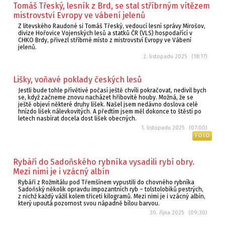
Tomáš Třeský, lesník z Brd, se stal stříbrným vítězem
mistrovství Evropy ve vábení jelenů
Z litevského Raudoné si Tomáš Třeský, vedoucí lesní správy Mirošov,
divize Hořovice Vojenských lesů a statků ČR (VLS) hospodařící v
CHKO Brdy, přivezl stříbrné místo z mistrovství Evropy ve Vábení
jelenů.
2. listopadu 2025 (18:17)
Lišky, voňavé poklady českých lesů
Jestli bude tohle přívětivé počasí ještě chvíli pokračovat, nedivil bych
se, když začneme znovu nacházet hřibovité houby. Možná, že se
ještě objeví některé druhy lišek. Našel jsem nedávno doslova celé
hnízdo lišek nálevkovitých. A předtím jsem měl dokonce to štěstí po
letech nasbírat docela dost lišek obecných.
1. listopadu 2025 (07:00)
FOTO
Rybáři do Sadoňského rybníka vysadili rybí obry.
Mezi nimi je i vzácný albín
Rybáři z Rožmitálu pod Třemšínem vypustili do chovného rybníka
Sadoňský několik opravdu impozantních ryb – tolstolobiků pestrých,
z nichž každý vážil kolem třiceti kilogramů. Mezi nimi je i vzácný albín,
který upoutá pozornost svou nápadně bílou barvou.
30. října 2025 (09:30)