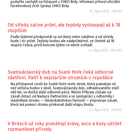
podařilo zachytit na fotopast v CHKO Brdy. Informaci přinesl oficiální
facebookový účet Správy CHKO Brdy.
22. října 2025 (16:19)
Od středy začne pršet, ale teploty vystoupají až k 18
stupňům
Podle týdenní předpovědi se od úterý nebe zatáhne a od středy
bude i víc pršet. Teploty budou ale nadprůměrné, ve čtvrtek až 18
stupňů Celsia, před koncem týdne se mírně ochladí.
21. října 2025 (09:30)
Svatováclavský dub na Svaté Hoře čeká odborné
ošetření. Patří k nejstarším stromům v republice
Na přístupové cestě ke Svaté Hoře roste strom, který pamatuje víc
než většina budov v okolí. Svatováclavský dub, odhadovaného stáří
400 let, se dočká další odborné péče. Město Příbram získalo na
zásah dotaci od Nadace Partnerství a ve spolupráci s odborníky i
vlastníkem stromu — římskokatolickou farností — připravuje zásah,
který má pomoci stromu překonat další etapu života.
21. října 2025 (07:07)
V Brdech už roky pomáhají krávy, ovce a kozy udržet
rozmanitost přírody