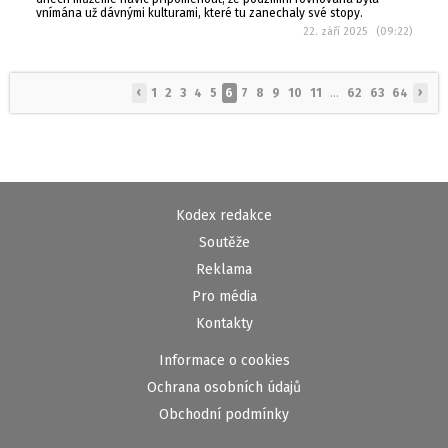
vnímána už dávnými kulturami, které tu zanechaly své stopy.
22. září 2025 (09:22)
‹
›
1
2
3
4
5
6
7
8
9
10
11
...
62
63
64
Kodex redakce
Soutěže
Reklama
Pro média
Kontakty
Informace o cookies
Ochrana osobních údajů
Obchodní podmínky