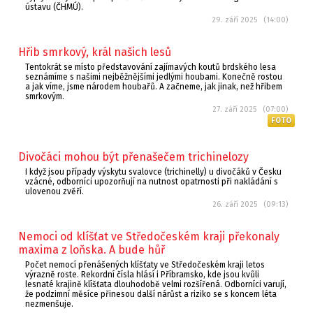
ústavu (ČHMÚ).
29. září 2025 (14:00)
Hřib smrkový, král našich lesů
Tentokrát se místo představování zajímavých koutů brdského lesa
seznámíme s našimi nejběžnějšími jedlými houbami. Konečně rostou
a jak víme, jsme národem houbařů. A začneme, jak jinak, než hřibem
smrkovým.
27. září 2025 (07:00)
FOTO
Divočáci mohou být přenašečem trichinelozy
I když jsou případy výskytu svalovce (trichinelly) u divočáků v Česku
vzácné, odborníci upozorňují na nutnost opatrnosti při nakládání s
ulovenou zvěří.
26. září 2025 (09:13)
Nemoci od klíšťat ve Středočeském kraji překonaly
maxima z loňska. A bude hůř
Počet nemocí přenášených klíšťaty ve Středočeském kraji letos
výrazně roste. Rekordní čísla hlásí i Příbramsko, kde jsou kvůli
lesnaté krajině klíšťata dlouhodobě velmi rozšířená. Odborníci varují,
že podzimní měsíce přinesou další nárůst a riziko se s koncem léta
nezmenšuje.