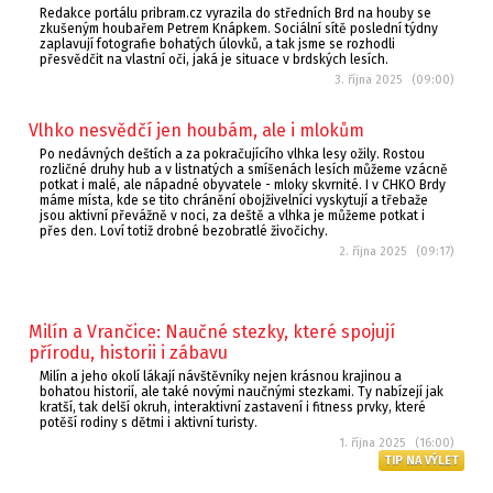
Redakce portálu pribram.cz vyrazila do středních Brd na houby se
zkušeným houbařem Petrem Knápkem. Sociální sítě poslední týdny
zaplavují fotografie bohatých úlovků, a tak jsme se rozhodli
přesvědčit na vlastní oči, jaká je situace v brdských lesích.
3. října 2025 (09:00)
Vlhko nesvědčí jen houbám, ale i mlokům
Po nedávných deštích a za pokračujícího vlhka lesy ožily. Rostou
rozličné druhy hub a v listnatých a smíšenách lesích můžeme vzácně
potkat i malé, ale nápadné obyvatele - mloky skvrnité. I v CHKO Brdy
máme místa, kde se tito chránění obojživelníci vyskytují a třebaže
jsou aktivní převážně v noci, za deště a vlhka je můžeme potkat i
přes den. Loví totiž drobné bezobratlé živočichy.
2. října 2025 (09:17)
Milín a Vrančice: Naučné stezky, které spojují
přírodu, historii i zábavu
Milín a jeho okolí lákají návštěvníky nejen krásnou krajinou a
bohatou historií, ale také novými naučnými stezkami. Ty nabízejí jak
kratší, tak delší okruh, interaktivní zastavení i fitness prvky, které
potěší rodiny s dětmi i aktivní turisty.
1. října 2025 (16:00)
TIP NA VÝLET