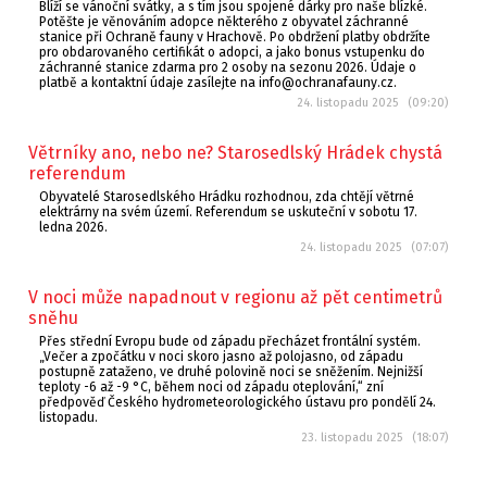
Blíží se vánoční svátky, a s tím jsou spojené dárky pro naše blízké.
Potěšte je věnováním adopce některého z obyvatel záchranné
stanice při Ochraně fauny v Hrachově. Po obdržení platby obdržíte
pro obdarovaného certifikát o adopci, a jako bonus vstupenku do
záchranné stanice zdarma pro 2 osoby na sezonu 2026. Údaje o
platbě a kontaktní údaje zasílejte na info@ochranafauny.cz.
24. listopadu 2025 (09:20)
Větrníky ano, nebo ne? Starosedlský Hrádek chystá
referendum
Obyvatelé Starosedlského Hrádku rozhodnou, zda chtějí větrné
elektrárny na svém území. Referendum se uskuteční v sobotu 17.
ledna 2026.
24. listopadu 2025 (07:07)
V noci může napadnout v regionu až pět centimetrů
sněhu
Přes střední Evropu bude od západu přecházet frontální systém.
„Večer a zpočátku v noci skoro jasno až polojasno, od západu
postupně zataženo, ve druhé polovině noci se sněžením. Nejnižší
teploty -6 až -9 °C, během noci od západu oteplování,“ zní
předpověď Českého hydrometeorologického ústavu pro pondělí 24.
listopadu.
23. listopadu 2025 (18:07)