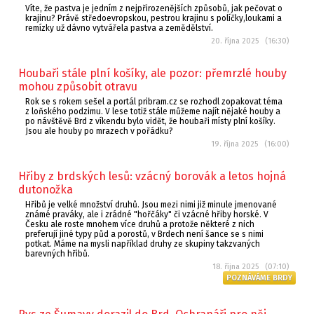
Víte, že pastva je jedním z nejpřirozenějších způsobů, jak pečovat o
krajinu? Právě středoevropskou, pestrou krajinu s políčky,loukami a
remízky už dávno vytvářela pastva a zemědělství.
20. října 2025 (16:30)
Houbaři stále plní košíky, ale pozor: přemrzlé houby
mohou způsobit otravu
Rok se s rokem sešel a portál pribram.cz se rozhodl zopakovat téma
z loňského podzimu. V lese totiž stále můžeme najít nějaké houby a
po návštěvě Brd z víkendu bylo vidět, že houbaři místy plní košíky.
Jsou ale houby po mrazech v pořádku?
19. října 2025 (16:00)
Hřiby z brdských lesů: vzácný borovák a letos hojná
dutonožka
Hřibů je velké množství druhů. Jsou mezi nimi již minule jmenované
známé praváky, ale i zrádné "hořčáky" či vzácné hřiby horské. V
Česku ale roste mnohem více druhů a protože některé z nich
preferují jiné typy půd a porostů, v Brdech není šance se s nimi
potkat. Máme na mysli například druhy ze skupiny takzvaných
barevných hřibů.
18. října 2025 (07:10)
POZNÁVÁME BRDY