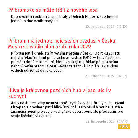
Příbramsko se může těšit z nového lesa
Dobrovolníci i odborníci spojili síly v Dolních Hbitech, kde během
jediného dne vznikl nový les.
23. listopadu 2025 (16:10)
Příbram má jedno z nejčistších ovzduší v Česku.
Město schválilo plán až do roku 2029
Příbram patří k nejčistším větším městům v Česku. Od roku 2011 tu
nebyl překročen limit pro prachové částice PM10 — tedy částice o
průměru do 10 mikrometrů, které vznikají například při spalování
nebo vířením prachu z cest. Město teď schválilo plán, jak si čistý
vzduch udržet až do roku 2029.
23. listopadu 2025 (07:07)
Hlíva je královnou pozdních hub v lese, ale i v
kuchyni
Ani s nástupem zimy nemusí končit vycházky do přírody za houbami.
Listopad a prosinec patří hlívě ústřičné. Tato otužilá houba je stále
známější nejen pro svoje kuchyňské upotřebení, ale především pro
svoje léčebné vlastnosti.
22. listopadu 2025 (07:17)
FOTO