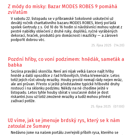
Z módy do misky: Bazar MODES ROBES 9 pomáhá
zvířatům
V sobotu 22. listopadu se v příbramské Sokolovně uskuteční už
devátý ročník charitativního bazaru MODES ROBES, který pořádá
spolek Gertrudy z.s. Od 10 do 16 hodin si návštěvníci mohou vybrat z
pestré nabídky oblečení z druhé ruky, doplňků, ručně vyráběných
dekorací, hraček, produktů pro domácnost i mazlíčky — a zároveň
podpořit dobrou věc.
25. října 2025 (14:20)
Pozdní hřiby, co voní podzimem: hnědák, sameťák a
babka
Sezóna praváků skončila. Není ani nijak velká šance najít hřiby
hnědé a další opozdilce z řad hřibovitých, třeba křemenáče. Letos
totiž jejich růst utnuly mrazíky. Houby prostě nemají rády nejen mráz,
ale ani průvan. Přesto si ještě představíme typické hřibovité druhy
rostoucí i na sklonku podzimu. Někdy na ně chodíme ještě v
listopadu. Letos tyhle houby sbírat v současné době je dost
riskantní.Jsou už totiž zmožené mrazíky a tudíž mohou přinést
zažívací potíže.
25. října 2025 (07:00)
Už víme, jak se jmenuje brdský rys, který se k nám
zatoulal ze Šumavy
Nedávno jsme na našem portálu zveřejnili příběh rysa, kterého se