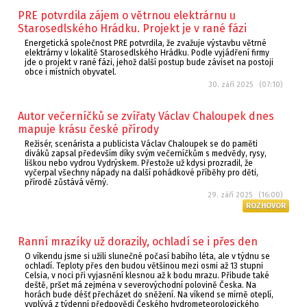
PRE potvrdila zájem o větrnou elektrárnu u
Starosedlského Hrádku. Projekt je v rané fázi
Energetická společnost PRE potvrdila, že zvažuje výstavbu větrné
elektrárny v lokalitě Starosedlského Hrádku. Podle vyjádření firmy
jde o projekt v rané fázi, jehož další postup bude záviset na postoji
obce i místních obyvatel.
30. září 2025 (07:10)
Autor večerníčků se zvířaty Václav Chaloupek dnes
mapuje krásu české přírody
Režisér, scenárista a publicista Václav Chaloupek se do paměti
diváků zapsal především díky svým večerníčkům s medvědy, rysy,
liškou nebo vydrou Vydrýskem. Přestože už kdysi prozradil, že
vyčerpal všechny nápady na další pohádkové příběhy pro děti,
přírodě zůstává věrný.
29. září 2025 (16:00)
ROZHOVOR
Ranní mrazíky už dorazily, ochladí se i přes den
O víkendu jsme si užili slunečné počasí babího léta, ale v týdnu se
ochladí. Teploty přes den budou většinou mezi osmi až 13 stupni
Celsia, v noci při vyjasnění klesnou až k bodu mrazu. Přibude také
deště, pršet má zejména v severovýchodní polovině Česka. Na
horách bude déšť přecházet do sněžení. Na víkend se mírně oteplí,
vyplývá z týdenní předpovědi Českého hydrometeorologického