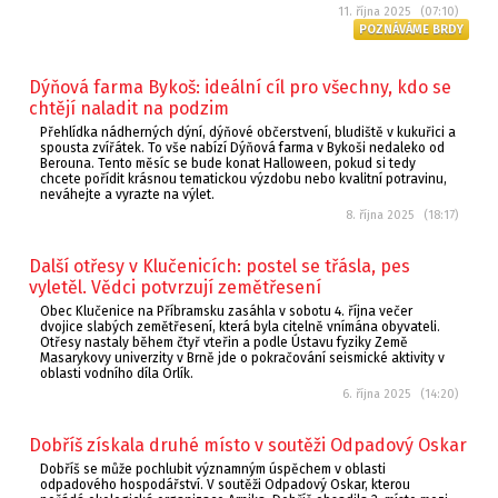
11. října 2025 (07:10)
POZNÁVÁME BRDY
Dýňová farma Bykoš: ideální cíl pro všechny, kdo se
chtějí naladit na podzim
Přehlídka nádherných dýní, dýňové občerstvení, bludiště v kukuřici a
spousta zvířátek. To vše nabízí Dýňová farma v Bykoši nedaleko od
Berouna. Tento měsíc se bude konat Halloween, pokud si tedy
chcete pořídit krásnou tematickou výzdobu nebo kvalitní potravinu,
neváhejte a vyrazte na výlet.
8. října 2025 (18:17)
Další otřesy v Klučenicích: postel se třásla, pes
vyletěl. Vědci potvrzují zemětřesení
Obec Klučenice na Příbramsku zasáhla v sobotu 4. října večer
dvojice slabých zemětřesení, která byla citelně vnímána obyvateli.
Otřesy nastaly během čtyř vteřin a podle Ústavu fyziky Země
Masarykovy univerzity v Brně jde o pokračování seismické aktivity v
oblasti vodního díla Orlík.
6. října 2025 (14:20)
Dobříš získala druhé místo v soutěži Odpadový Oskar
Dobříš se může pochlubit významným úspěchem v oblasti
odpadového hospodářství. V soutěži Odpadový Oskar, kterou