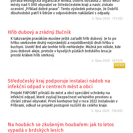
pořádá ekologická organizace Arnika, Dobříš obsadila 2. místo mezi
městy nad 5 000 obyvatel ve Středočeském kraji a navíc získalo
ocenění „Příklad dobré praxe“. Tento výsledek potvrzuje, že Dobříš
dlouhodobě patří k lídrům v odpovědném nakládání s odpady.
5. října 2025 (11:20)
Hřib dubový a zrádný žlučník
K takzvaným pravákům musíme ještě zařadit hřib dubový. Je to po
hřibu smrkovém druhý nejznámější a nejoblíbenější druh hřibu v
kuchyni. Uvnitř Brd ale tenhle hřib nehledejte. Možná jen někde, kde
jsou dubové aleje, protože v kyselých půdách brdského lesa je
prostě králem hřib smrkový.
4. října 2025 (07:07)
FOTO
Středočeský kraj podporuje instalaci nádob na
infekční odpad v centrech měst a obcí
Projekt FIXPOINT přináší do měst a obcí speciální schránky na
infekční odpad, které zvyšují bezpečnost veřejného prostoru a
chrání zdraví obyvatel. První kontejner byl v roce 2022 instalován v
Příbrami, odkud se projekt postupně rozšířil do celého kraje.
3. října 2025 (16:00)
Na houbách se zkušeným houbařem: jak to letos
vypadá v brdských lesích