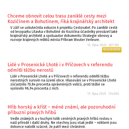
Chceme obnovit celou trasu zaniklé cesty mezi
Kozičínem a Bohutínem, říká krajinářský architekt
V září se uskutečnila exkurze k projektu Cestovatel. Po zaniklé cestě
od lesoparku Litavka v Bohutíně do Kozičína účastníky provázel také
krajinářský architekt a spoluautor dokumentu Strategie obnovy a
rozvoje krajinných reliktů města Příbram Wouter Verleure.
12. října 2025 (07:10)
ROZHOVOR
Lidé v Prosenické Lhotě i v Příčovech v referendu
odmítli těžbu nerostů
Lidé v Prosenické Lhotě a v Příčovech v referendu odmítli těžbu
nerostných surovin na území obce. Hlasování se v Prosenické Lhotě
zúčastnilo 70,84 procenta oprávněných voličů, proti těžbě se
vyslovilo 96,94 procenta z nich.
11. října 2025 (14:00)
Hřib horský a kříšť – méně známí, ale pozoruhodní
příbuzní pravých hřibů
Vedle známých a v kuchyni tolik ceněných pravých hřibů rostou v
naší přírodě i další druhy. Ne všechny jsou však jedlé – některé jsou
dokonce natolik vzácné, že patří mezi chráněné.