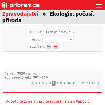
Zpravodajství
» Ekologie, počasí,
příroda
rubrika:
druh:
rozvržení:
Celkem
3826
článků.
Zobrazeny články:
301
-
360
‹
›
1
2
3
4
5
6
7
8
9
10
11
...
62
63
64
Adoptujte zvíře a darujte radost nejen o Vánocích