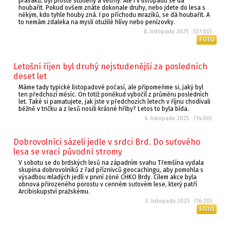
praváků, byl prostě studený a větrný. Ale i v listopadu se dá
houbařit. Pokud ovšem znáte dokonale druhy, nebo jdete do lesa s
někým, kdo tyhle houby zná. I po příchodu mrazíků, se dá houbařit. A
to nemám zdaleka na mysli otužilé hlívy nebo penízovky.
8. listopadu 2025 (07:00)
FOTO
Letošní říjen byl druhý nejstudenější za posledních
deset let
Máme tady typické listopadové počasí, ale připomeňme si, jaký byl
ten předchozí měsíc. On totiž poněkud vybočil z průměru posledních
let. Také si pamatujete, jak jste v předchozích letech v říjnu chodívali
běžně v tričku a z lesů nosili krásné hřiby? Letos to byla bída.
4. listopadu 2025 (14:00)
Dobrovolníci sázeli jedle v srdci Brd. Do suťového
lesa se vrací původní stromy
V sobotu se do brdských lesů na západním svahu Třemšína vydala
skupina dobrovolníků z řad příznivců geocachingu, aby pomohla s
výsadbou mladých jedlí v první zóně CHKO Brdy. Cílem akce byla
obnova přirozeného porostu v cenném suťovém lese, který patří
Arcibiskupství pražskému.
3. listopadu 2025 (16:20)
FOTO