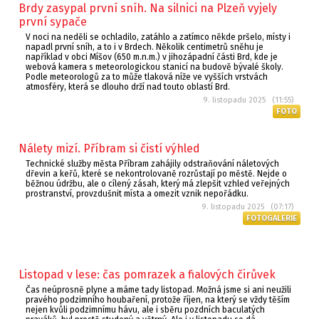
Brdy zasypal první sníh. Na silnici na Plzeň vyjely
první sypače
V noci na neděli se ochladilo, zatáhlo a zatímco někde pršelo, místy i
napadl první sníh, a to i v Brdech. Několik centimetrů sněhu je
například v obci Míšov (650 m.n.m.) v jihozápadní části Brd, kde je
webová kamera s meteorologickou stanicí na budově bývalé školy.
Podle meteorologů za to může tlaková níže ve vyšších vrstvách
atmosféry, která se dlouho drží nad touto oblastí Brd.
9. listopadu 2025 (11:55)
FOTO
Nálety mizí. Příbram si čistí výhled
Technické služby města Příbram zahájily odstraňování náletových
dřevin a keřů, které se nekontrolovaně rozrůstají po městě. Nejde o
běžnou údržbu, ale o cílený zásah, který má zlepšit vzhled veřejných
prostranství, provzdušnit místa a omezit vznik nepořádku.
9. listopadu 2025 (07:17)
FOTOGALERIE
Listopad v lese: čas pomrazek a fialových čirůvek
Čas neúprosně plyne a máme tady listopad. Možná jsme si ani neužili
pravého podzimního houbaření, protože říjen, na který se vždy těším
nejen kvůli podzimnímu hávu, ale i sběru pozdních baculatých