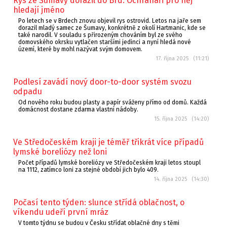
Rys ze Šumavy dorazil do Brd. Ochranáři pro něj
hledají jméno
Po letech se v Brdech znovu objevil rys ostrovid. Letos na jaře sem
dorazil mladý samec ze Šumavy, konkrétně z okolí Hartmanic, kde se
také narodil. V souladu s přirozeným chováním byl ze svého
domovského okrsku vytlačen staršími jedinci a nyní hledá nové
území, které by mohl nazývat svým domovem.
17. října 2025 (11:21)
Podlesí zavádí nový door-to-door systém svozu
odpadu
Od nového roku budou plasty a papír sváženy přímo od domů. Každá
domácnost dostane zdarma vlastní nádoby.
15. října 2025 (14:20)
Ve Středočeském kraji je téměř třikrát více případů
lymské boreliózy než loni
Počet případů lymské boreliózy ve Středočeském kraji letos stoupl
na 1112, zatímco loni za stejné období jich bylo 409.
14. října 2025 (14:30)
Počasí tento týden: slunce střídá oblačnost, o
víkendu udeří první mráz
V tomto týdnu se budou v Česku střídat oblačné dny s těmi