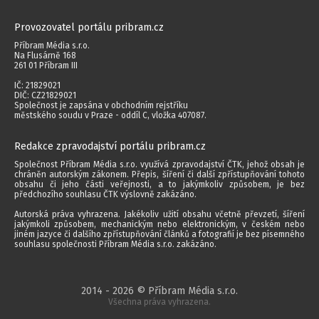
Provozovatel portálu pribram.cz
Příbram Média s.r.o.
Na Flusárně 168
261 01 Příbram III
IČ: 21829021
DIČ: CZ21829021
Společnost je zapsána v obchodním rejstříku
městského soudu v Praze - oddíl C, vložka 407087.
Redakce zpravodajství portálu pribram.cz
Společnost Příbram Média s.r.o. využívá zpravodajství ČTK, jehož obsah je
chráněn autorským zákonem. Přepis, šíření či další zpřístupňování tohoto
obsahu či jeho části veřejnosti, a to jakýmkoliv způsobem, je bez
předchozího souhlasu ČTK výslovně zakázáno.
Autorská práva vyhrazena. Jakékoliv užití obsahu včetně převzetí, šíření
jakýmkoli způsobem, mechanickým nebo elektronickým, v českém nebo
jiném jazyce či dalšího zpřístupňování článků a fotografií je bez písemného
souhlasu společnosti Příbram Média s.r.o. zakázáno.
2014 - 2026 © Příbram Média s.r.o.
Všechna práva vyhrazena.