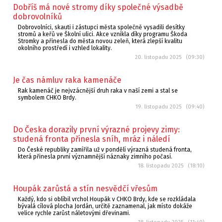
Dobříš má nové stromy díky společné výsadbě
dobrovolníků
Dobrovolníci, skauti i zástupci města společně vysadili desítky
stromů a keřů ve Školní ulici. Akce vznikla díky programu Škoda
Stromky a přinesla do města novou zeleň, která zlepší kvalitu
okolního prostředí i vzhled lokality.
20. listopadu 2025 (09:30)
Je čas námluv raka kamenáče
Rak kamenáč je nejvzácnější druh raka v naší zemi a stal se
symbolem CHKO Brdy.
19. listopadu 2025 (09:40)
Do Česka dorazily první výrazné projevy zimy:
studená fronta přinesla sníh, mráz i náledí
Do České republiky zamířila už v pondělí výrazná studená fronta,
která přinesla první významnější náznaky zimního počasí.
18. listopadu 2025 (18:10)
Houpák zarůstá a stín nesvědčí vřesům
Každý, kdo si oblíbil vrchol Houpák v CHKO Brdy, kde se rozkládala
bývalá cílová plocha Jordán, určitě zaznamenal, jak místo dokáže
velice rychle zarůst náletovými dřevinami.