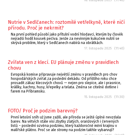
18. listopadu 2025 (11:40)
Nutrie v Sedlčanech: roztomilé vetřelkyně, které ničí
přírodu. Proč je nekrmit?
Na první pohled působí jako přítulní vodní hlodavci, kterým by člověk
nejradši hodil kousek pečiva. Jenže za nevinným kukučem nutrií se
skrývá problém, který v Sedlčanech nabírá na obrátkách.
17. listopadu 2025 (11:40)
Zvířata ven z klecí. EU plánuje změnu v pravidlech
chovu
Evropská komise připravuje největší změnu v pravidlech pro chov
hospodářských zvířat za poslední dekádu. Od příštího roku chce
prosadit zákaz klecových chovů — nejen pro slepice, ale i prasnice,
králíky, kachny, husy, křepelky a telata. Změna se citelně dotkne i
farem na Příbramsku.
15. listopadu 2025 (11:30)
FOTO/ Proč je podzim barevný?
První letošní sníh už jsme zažili, ale příroda se ještě úplně nevzdala
barev. Na větvích stále visí zbytky zlatých, oranžových i červených
listů – poslední ozvěna podzimu, který každoročně mění krajinu v
malířské plátno. Proč se ale stromy na podzim takhle vybarvují?