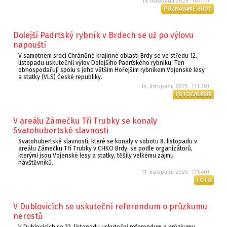
15. listopadu 2025 (07:17)
POZNÁVÁME BRDY
Dolejší Padrťský rybník v Brdech se už po výlovu
napouští
V samotném srdci Chráněné krajinné oblasti Brdy se ve středu 12.
listopadu uskutečnil výlov Dolejšího Padrťského rybníku. Ten
obhospodařují spolu s jeho větším Hořejším rybníkem Vojenské lesy
a statky (VLS) České republiky.
14. listopadu 2025 (11:30)
FOTOGALERIE
V areálu Zámečku Tři Trubky se konaly
Svatohubertské slavnosti
Svatohubertské slavnosti, které se konaly v sobotu 8. listopadu v
areálu Zámečku Tří Trubky v CHKO Brdy, se podle organizátorů,
kterými jsou Vojenské lesy a statky, těšily velkému zájmu
návštěvníků.
11. listopadu 2025 (11:40)
FOTO
V Dublovicích se uskuteční referendum o průzkumu
nerostů