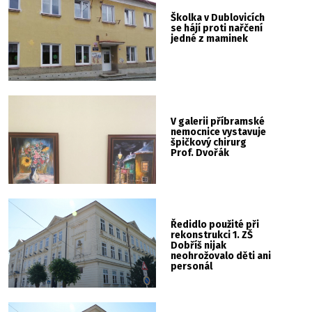
Školka v Dublovicích
se hájí proti nařčení
jedné z maminek
V galerii příbramské
nemocnice vystavuje
špičkový chirurg
Prof. Dvořák
Ředidlo použité při
rekonstrukci 1. ZŠ
Dobříš nijak
neohrožovalo děti ani
personál