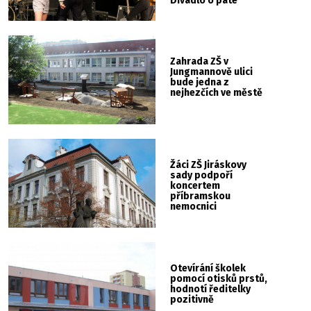
Divadlo o páté
Zahrada ZŠ v
Jungmannově ulici
bude jedna z
nejhezčích ve městě
Žáci ZŠ Jiráskovy
sady podpoří
koncertem
příbramskou
nemocnici
Otevírání školek
pomocí otisků prstů,
hodnotí ředitelky
pozitivně