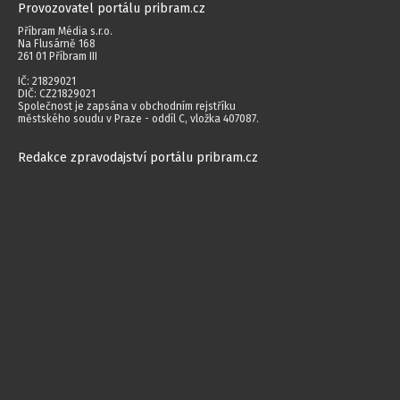
Provozovatel portálu pribram.cz
Příbram Média s.r.o.
Na Flusárně 168
261 01 Příbram III
IČ: 21829021
DIČ: CZ21829021
Společnost je zapsána v obchodním rejstříku
městského soudu v Praze - oddíl C, vložka 407087.
Redakce zpravodajství portálu pribram.cz
Společnost Příbram Média s.r.o. využívá zpravodajství ČTK, jehož obsah je
chráněn autorským zákonem. Přepis, šíření či další zpřístupňování tohoto
obsahu či jeho části veřejnosti, a to jakýmkoliv způsobem, je bez
předchozího souhlasu ČTK výslovně zakázáno.
Autorská práva vyhrazena. Jakékoliv užití obsahu včetně převzetí, šíření
jakýmkoli způsobem, mechanickým nebo elektronickým, v českém nebo
jiném jazyce či dalšího zpřístupňování článků a fotografií je bez písemného
souhlasu společnosti Příbram Média s.r.o. zakázáno.
2014 - 2026 © Příbram Média s.r.o.
Všechna práva vyhrazena.
webdesign | websystem | KAO.cz