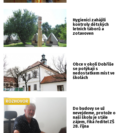
Hygienici zahájili
kontroly dětských
letních táborů a
zotavoven
Obce v okolí Dobříše
se potýkají s
nedostatkem míst ve
školách
ROZHOVOR
Do budovy se už
nevejdeme, protože o
naši školu je stále
zájem, říká ředitel ZŠ
28. října