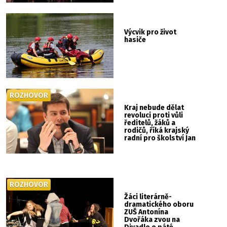
Výcvik pro život
hasiče
ROZHOVOR
Kraj nebude dělat
revoluci proti vůli
ředitelů, žáků a
rodičů, říká krajský
radní pro školství Jan
Skopeček
ROZHOVOR
Žáci literárně-
dramatického oboru
ZUŠ Antonína
Dvořáka zvou na