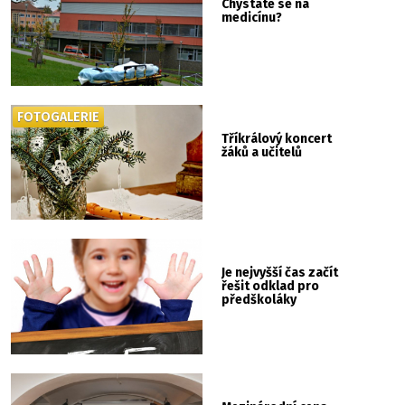
Chystáte se na
medicínu?
FOTOGALERIE
Tříkrálový koncert
žáků a učitelů
Je nejvyšší čas začít
řešit odklad pro
předškoláky