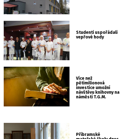
Studenti uspořádali
vepřové hody
Více než
pětimilionová
investice umožní
návštěvu knihovny na
náměstí T.G.M.
čtenářům s
handicapem i
rodičům s kočárky
Příbramské