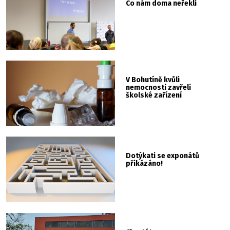
Co nám doma neřekli
V Bohutíně kvůli
nemocnosti zavřeli
školské zařízení
Dotýkati se exponátů
přikázáno!