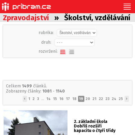
Zpravodajství
» Školství, vzdělávání
rubrika:
druh:
rozvržení:
Celkem
1499
článků.
Zobrazeny články:
1081
-
1140
‹
›
1
2
3
...
14
15
16
17
18
19
20
21
22
23
24
25
2. základní škola
Dobříš rozšíří
kapacitu o čtyři třídy