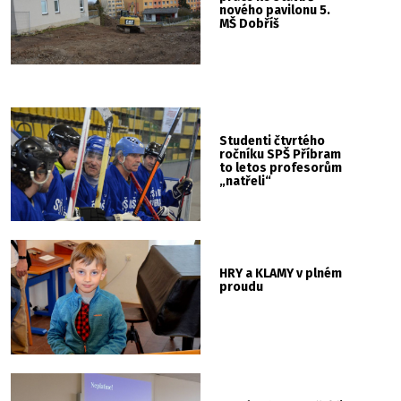
nového pavilonu 5.
MŠ Dobříš
Studenti čtvrtého
ročníku SPŠ Příbram
to letos profesorům
„natřeli“
HRY a KLAMY v plném
proudu