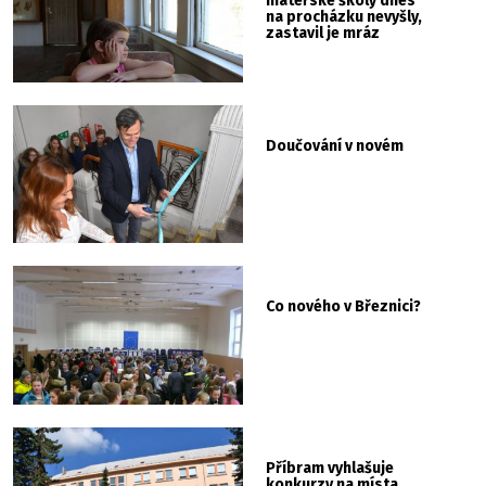
mateřské školy dnes
na procházku nevyšly,
zastavil je mráz
Doučování v novém
Co nového v Březnici?
Příbram vyhlašuje
konkurzy na místa