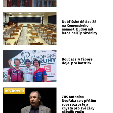
Dobříšské děti ze ZŠ
na Komenského
náměstí budou mít
letos delší prázdniny
Boubal si v Táboře
dojel pro hattrick
ROZHOVOR
ZUŠ Antonína
Dvořáka se v příštím
roce rozroste a
chystá pro své žáky
několik změn