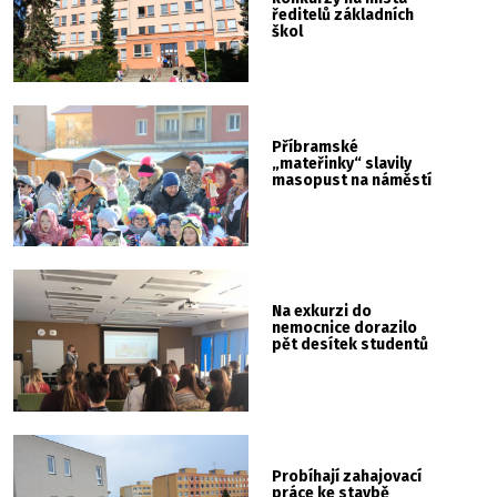
ředitelů základních
škol
Příbramské
„mateřinky“ slavily
masopust na náměstí
Na exkurzi do
nemocnice dorazilo
pět desítek studentů
Probíhají zahajovací
práce ke stavbě