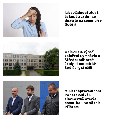
Jak zvládnout zlost,
úzkost a vzdor se
dozvíte na semináři v
Dobříši
Oslavu 70. výročí
založení Gymnázia a
Střední odborné
školy ekonomické
Sedlčany si užili
studenti i
pedagogové
Ministr spravedlnosti
Robert Pelikán
slavnostně otevřel
novou halu ve Věznici
Příbram