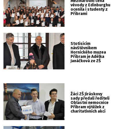
Mezinárodní cena
vévody z Edinburghu
ocenila i studenty z
Příbrami
Stotisícím
návštěvníkem
Hornického muzea
Příbram je Adélka
Janáčková ze ZŠ
Ořech v Praze
Žáci ZŠ Jiráskovy
sady předali řediteli
Oblastní nemocnice
Příbram výtěžek z
charitativních akcí