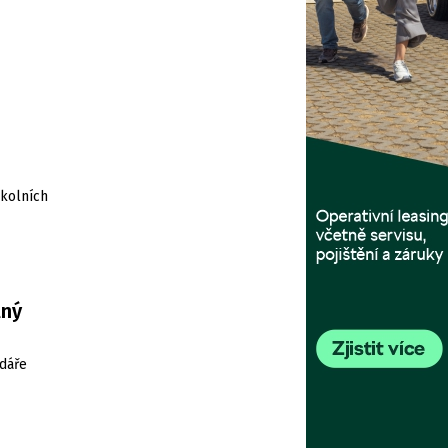
školních
lný
ndáře