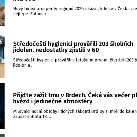
Nový Index prosperity regionů 2026 ukázal, kde se v Česku žije
nejlépe. Zatímco …
Středočeští hygienici prověřili 203 školních
jídelen, nedostatky zjistili v 60
Středočeští hygienici prověřili v letošním prvním čtvrtletí 203 
jídelen a …
Přijďte zažít tmu v Brdech. Čeká vás večer p
hvězd i jedinečné atmosféry
Milovníci noční oblohy i tichých zákoutí Brd by si měli do kale
zapsat sobotu 18. …