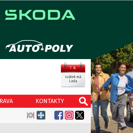
7. 8.
svátek má
Lada
RAVA
KONTAKTY