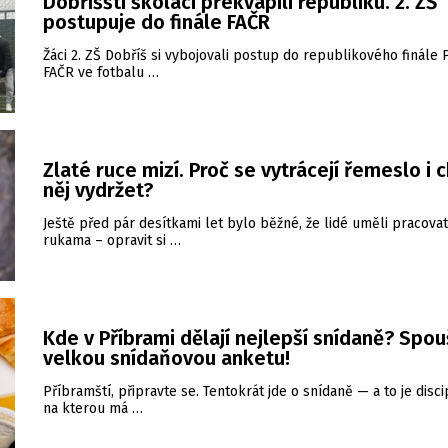
Dobříšští školáci překvapili republiku. 2. ZŠ
postupuje do finále FAČR
Žáci 2. ZŠ Dobříš si vybojovali postup do republikového finále
FAČR ve fotbalu …
Zlaté ruce mizí. Proč se vytrácejí řemeslo i c
něj vydržet?
Ještě před pár desítkami let bylo běžné, že lidé uměli pracovat
rukama – opravit si …
Kde v Příbrami dělají nejlepší snídaně? Spo
velkou snídaňovou anketu!
Příbramští, připravte se. Tentokrát jde o snídaně — a to je disci
na kterou má …