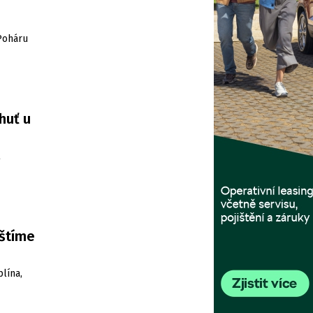
 Poháru
huť u
uštíme
plína,