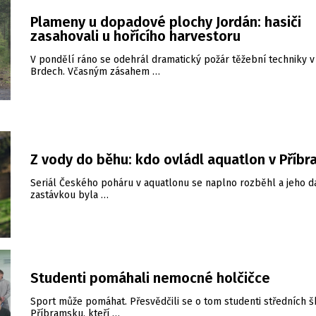
Plameny u dopadové plochy Jordán: hasiči
zasahovali u hořícího harvestoru
V pondělí ráno se odehrál dramatický požár těžební techniky v
Brdech. Včasným zásahem …
Z vody do běhu: kdo ovládl aquatlon v Příbr
Seriál Českého poháru v aquatlonu se naplno rozběhl a jeho d
zastávkou byla …
Studenti pomáhali nemocné holčičce
Sport může pomáhat. Přesvědčili se o tom studenti středních š
Příbramsku, kteří …