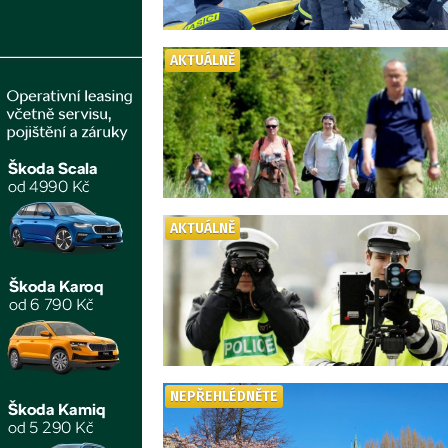
AKTUÁLNĚ
AKTUÁLNĚ
NEPŘEHLÉDNĚTE