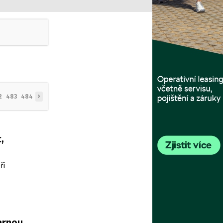
›
2
483
484
,
ří
arnou