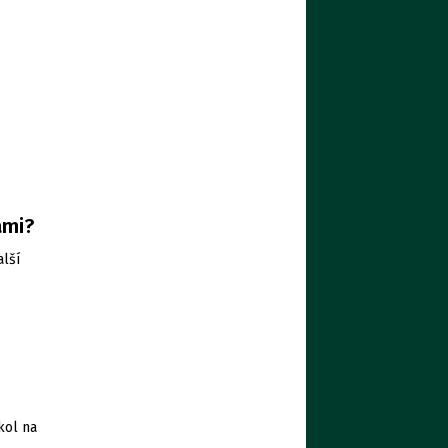
ami?
alší
kol na