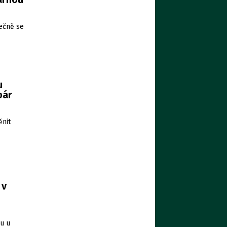
lečně se
u
pár
ěnit
 v
ou u