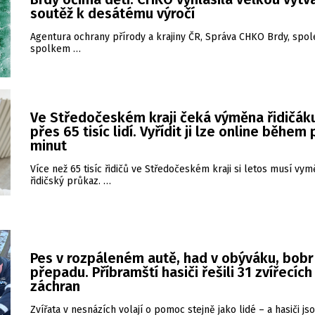
soutěž k desátému výročí
Agentura ochrany přírody a krajiny ČR, Správa CHKO Brdy, spo
spolkem …
Ve Středočeském kraji čeká výměna řidičák
přes 65 tisíc lidí. Vyřídit ji lze online během 
minut
Více než 65 tisíc řidičů ve Středočeském kraji si letos musí vym
řidičský průkaz. …
Pes v rozpáleném autě, had v obýváku, bobr
přepadu. Příbramští hasiči řešili 31 zvířecích
záchran
Zvířata v nesnázích volají o pomoc stejně jako lidé – a hasiči js