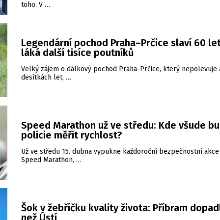
toho. V …
Legendární pochod Praha–Prčice slaví 60 let
láká další tisíce poutníků
Velký zájem o dálkový pochod Praha-Prčice, který nepolevuje 
desítkách let, …
Speed Marathon už ve středu: Kde všude b
policie měřit rychlost?
Už ve středu 15. dubna vypukne každoroční bezpečnostní akce 
Speed Marathon, …
Šok v žebříčku kvality života: Příbram dopad
než Ústí