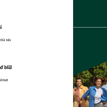
í
Čeká nás
ď blíž
 témat