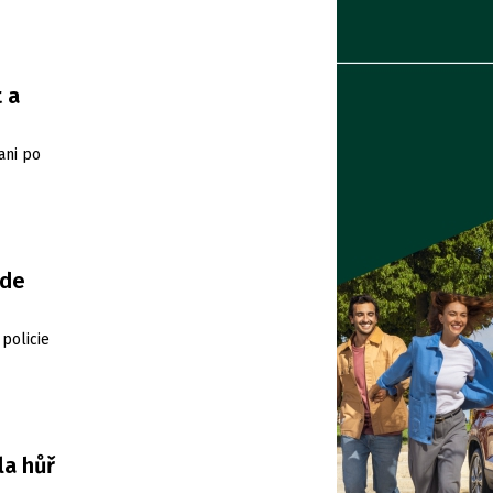
 a
ani po
ude
policie
la hůř