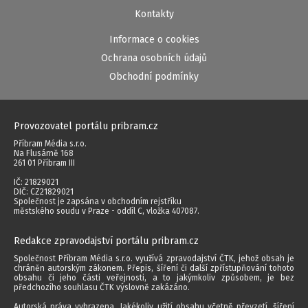
Kontakty
Informace o cookies
Ochrana osobních údajů
Obchodní podmínky
Provozovatel portálu pribram.cz
Příbram Média s.r.o.
Na Flusárně 168
261 01 Příbram III
IČ: 21829021
DIČ: CZ21829021
Společnost je zapsána v obchodním rejstříku
městského soudu v Praze - oddíl C, vložka 407087.
Redakce zpravodajství portálu pribram.cz
Společnost Příbram Média s.r.o. využívá zpravodajství ČTK, jehož obsah je
chráněn autorským zákonem. Přepis, šíření či další zpřístupňování tohoto
obsahu či jeho části veřejnosti, a to jakýmkoliv způsobem, je bez
předchozího souhlasu ČTK výslovně zakázáno.
Autorská práva vyhrazena. Jakékoliv užití obsahu včetně převzetí, šíření