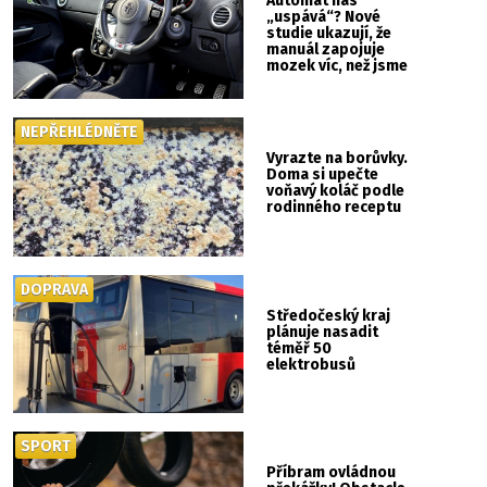
Automat nás
„uspává“? Nové
studie ukazují, že
manuál zapojuje
mozek víc, než jsme
si mysleli
NEPŘEHLÉDNĚTE
Vyrazte na borůvky.
Doma si upečte
voňavý koláč podle
rodinného receptu
DOPRAVA
Středočeský kraj
plánuje nasadit
téměř 50
elektrobusů
SPORT
Příbram ovládnou