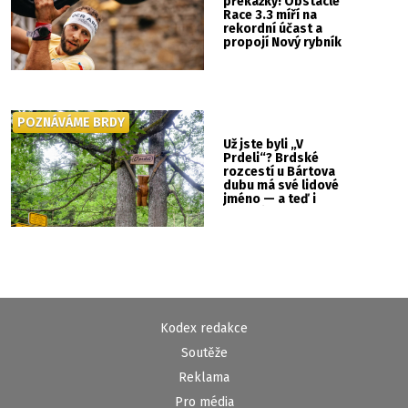
překážky! Obstacle
Race 3.3 míří na
rekordní účast a
propojí Nový rybník
se Svatou Horou
POZNÁVÁME BRDY
Už jste byli „V
Prdeli“? Brdské
rozcestí u Bártova
dubu má své lidové
jméno — a teď i
vlastní cedulku
Kodex redakce
Soutěže
Reklama
Pro média