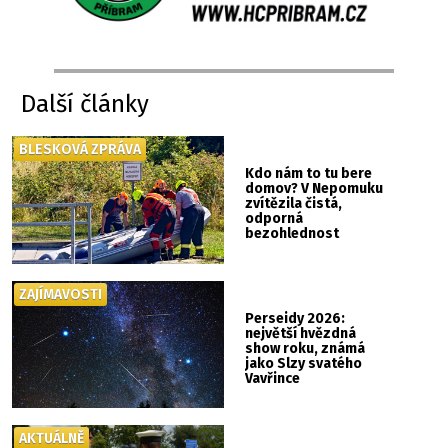
Další články
BLESKOVÁ ZPRÁVA
Kdo nám to tu bere
domov? V Nepomuku
zvítězila čistá,
odporná
bezohlednost
ZAJÍMAVOSTI
Perseidy 2026:
největší hvězdná
show roku, známá
jako Slzy svatého
Vavřince
AKTUÁLNĚ