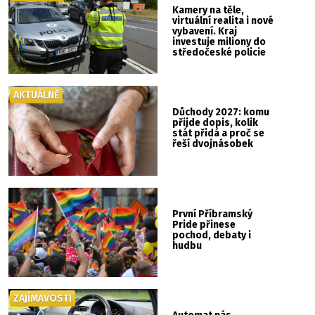
Kamery na těle,
virtuální realita i nové
vybavení. Kraj
investuje miliony do
středočeské policie
AKTUÁLNĚ
Důchody 2027: komu
přijde dopis, kolik
stát přidá a proč se
řeší dvojnásobek
První Příbramský
Pride přinese
pochod, debaty i
hudbu
ZAJÍMAVOSTI