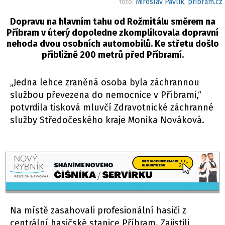
foto:
Miroslav Pavlík, pribram.cz
Dopravu na hlavním tahu od Rožmitálu směrem na
Příbram v úterý dopoledne zkomplikovala dopravní
nehoda dvou osobních automobilů. Ke střetu došlo
přibližně 200 metrů před Příbramí.
„Jedna lehce zraněná osoba byla záchrannou
službou převezena do nemocnice v Příbrami,“
potvrdila tisková mluvčí Zdravotnické záchranné
služby Středočeského kraje Monika Nováková.
Na místě zasahovali profesionální hasiči z
centrální hasičské stanice Příbram. Zajistili