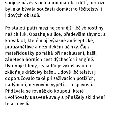
spojuje název s ochranou matek a dětí, protože
bylinka bývala součástí domácího léčitelství i
lidových obřadů.
Po staletí patří mezi nejcennější léčivé rostliny
našich luk. Obsahuje silice, především thymol a
karvakrol, které mají výrazné antiseptické,
protizánětlivé a dezinfekční účinky. Čaj z
mateřídoušky pomáhá při nachlazení, kašli,
zánětech horních cest dýchacích i angíně.
Uvolňuje hleny, usnadňuje vykašlávání a
zklidňuje dráždivý kašel. Lidové léčitelství ji
doporučovalo také při zažívacích potížích,
nadýmání, nervovém vypětí a nespavosti.
Přidávala se rovněž do koupelí, které
uvolňovaly unavené svaly a přinášely zklidnění
těla i mysli.