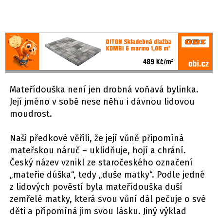
Mateřídouška není jen drobná voňavá bylinka.
Její jméno v sobě nese něhu i dávnou lidovou
moudrost.
Naši předkové věřili, že její vůně připomíná
mateřskou náruč – uklidňuje, hojí a chrání.
Český název vznikl ze staročeského označení
„mateřie dúška“, tedy „duše matky“. Podle jedné
z lidových pověstí byla mateřídouška duší
zemřelé matky, která svou vůní dál pečuje o své
děti a připomíná jim svou lásku. Jiný výklad