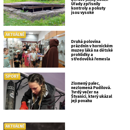
Úřady zpřísnily
kontroly a pokuty
jsou vysoké
AKTUÁLNĚ
Druhá polovina
prázdnin v hornickém
muzeu láká na dětské
prohlídky a
středověká řemesla
SPORT
Zlomený palec,
nezlomená Pudilová.
Tvrdý večer na
Štvanici, který ukázal
její povahu
AKTUÁLNĚ