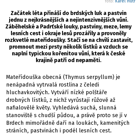
foto:
Karel Hutr
Začátek léta přináší do brdských luk a pastvin
jednu z nejkrásnějších a nejintenzivnějších vůní.
Záběhelské a Padrťské louky, pastviny, meze, lemy
lesních cest i okraje lesů prozářily a provoněly
rozkvetlé mateřídoušky. Stačí se na chvíli zastavit,
promnout mezi prsty několik lístků a vzduch se
naplní typickou kořenitou vůní, která k české
krajině patří od nepaměti.
Mateřídouška obecná (Thymus serpyllum) je
nenápadná vytrvalá rostlina z čeledi
hluchavkovitých. Vytváří nízké polštáře
drobných lístků, z nichž vyrůstají růžově až
nafialovělé květy. Vyhledává suchá, slunná
stanoviště s chudší půdou, a právě proto se jí v
Brdech mimořádně daří na loukách, kamenitých
stráních, pastvinách i podél lesních cest.