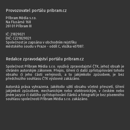
Provozovatel portálu pribram.cz
Příbram Média s.r.o.
Na Flusárně 168
261 01 Příbram III
IČ: 21829021
DIČ: CZ21829021
Společnost je zapsána v obchodním rejstříku
městského soudu v Praze - oddíl C, vložka 407087.
Redakce zpravodajství portálu pribram.cz
Společnost Příbram Média s.r.o. využívá zpravodajství ČTK, jehož obsah je
chráněn autorským zákonem. Přepis, šíření či další zpřístupňování tohoto
obsahu či jeho části veřejnosti, a to jakýmkoliv způsobem, je bez
předchozího souhlasu ČTK výslovně zakázáno.
Autorská práva vyhrazena. Jakékoliv užití obsahu včetně převzetí, šíření
jakýmkoli způsobem, mechanickým nebo elektronickým, v českém nebo
jiném jazyce či dalšího zpřístupňování článků a fotografií je bez písemného
souhlasu společnosti Příbram Média s.r.o. zakázáno.
2014 - 2026 © Příbram Média s.r.o.
Všechna práva vyhrazena.