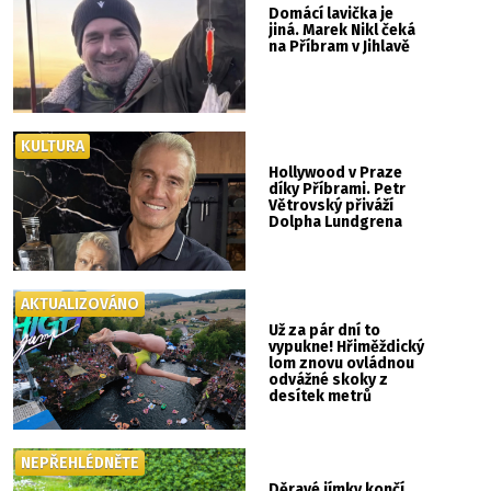
Domácí lavička je
jiná. Marek Nikl čeká
na Příbram v Jihlavě
KULTURA
Hollywood v Praze
díky Příbrami. Petr
Větrovský přiváží
Dolpha Lundgrena
AKTUALIZOVÁNO
Už za pár dní to
vypukne! Hřiměždický
lom znovu ovládnou
odvážné skoky z
desítek metrů
NEPŘEHLÉDNĚTE
Děravé jímky končí.