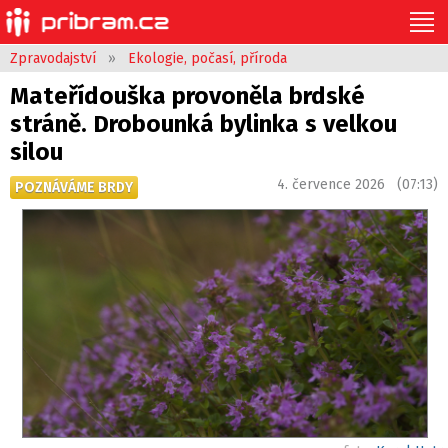
Zpravodajství
»
Ekologie, počasí, příroda
Mateřídouška provoněla brdské
stráně. Drobounká bylinka s velkou
silou
4. července 2026 (07:13)
POZNÁVÁME BRDY