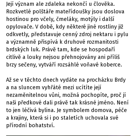
Její význam ale zdaleka nekončí u člověka.
Rozkvetlé polštáře mateřídoušky jsou doslova
hostinou pro včely, čmeláky, motýly i další
opylovače. V době, kdy některé jiné rostliny již
odkvetly, představuje cenný zdroj nektaru i pylu
a významně přispívá k druhové rozmanitosti
brdských luk. Právě tam, kde se hospodaří
citlivě a louky nejsou přehnojovány ani příliš
brzy sečeny, vytváří rozsáhlé voňavé koberce.
Až se v těchto dnech vydáte na procházku Brdy
a na sluncem vyhřáté mezi ucítíte její
nezaměnitelnou vůni, možná pochopíte, proč jí
naši předkové dali právě tak krásné jméno. Není
to jen léčivá bylina. Je symbolem domova, péče
a krajiny, která si i po staletích uchovala své
přírodní bohatství.