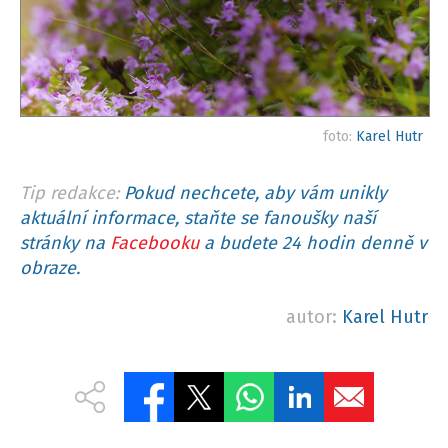
foto:
Karel Hutr
Tip redakce:
Pokud nechcete, aby vám unikly
aktuální informace, staňte se fanoušky naší
stránky na
Facebooku
a budete 24 hodin denně v
obraze.
autor:
Karel Hutr