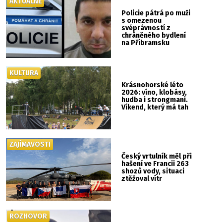
AKTUÁLNĚ
Policie pátrá po muži
s omezenou
svéprávností z
chráněného bydlení
na Příbramsku
KULTURA
Krásnohorské léto
2026: víno, klobásy,
hudba i strongmani.
Víkend, který má tah
ZAJÍMAVOSTI
Český vrtulník měl při
hašení ve Francii 263
shozů vody, situaci
ztěžoval vítr
ROZHOVOR