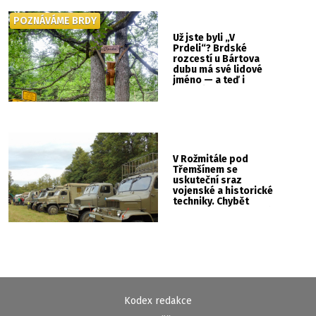
POZNÁVÁME BRDY
Už jste byli „V
Prdeli“? Brdské
rozcestí u Bártova
dubu má své lidové
jméno — a teď i
vlastní cedulku
V Rožmitále pod
Třemšínem se
uskuteční sraz
vojenské a historické
techniky. Chybět
nebude kaskadérská
show ani hudba
Kodex redakce