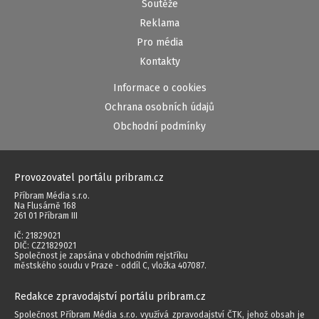
Soutěže
Reklama
Pro média
Kontakty
Informace o cookies
Ochrana osobních údajů
Obchodní podmínky
Provozovatel portálu pribram.cz
Příbram Média s.r.o.
Na Flusárně 168
261 01 Příbram III
IČ: 21829021
DIČ: CZ21829021
Společnost je zapsána v obchodním rejstříku
městského soudu v Praze - oddíl C, vložka 407087.
Redakce zpravodajství portálu pribram.cz
Společnost Příbram Média s.r.o. využívá zpravodajství ČTK, jehož obsah je