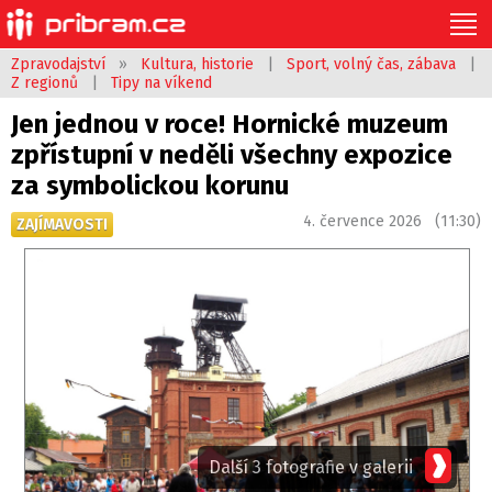
Zpravodajství
»
Kultura, historie
|
Sport, volný čas, zábava
|
Z regionů
|
Tipy na víkend
Jen jednou v roce! Hornické muzeum
zpřístupní v neděli všechny expozice
za symbolickou korunu
4. července 2026 (11:30)
ZAJÍMAVOSTI
Další 3 fotografie v galerii