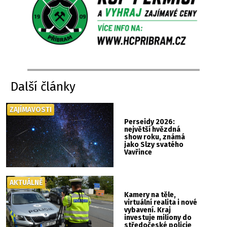
Další články
ZAJÍMAVOSTI
Perseidy 2026:
největší hvězdná
show roku, známá
jako Slzy svatého
Vavřince
AKTUÁLNĚ
Kamery na těle,
virtuální realita i nové
vybavení. Kraj
investuje miliony do
středočeské policie