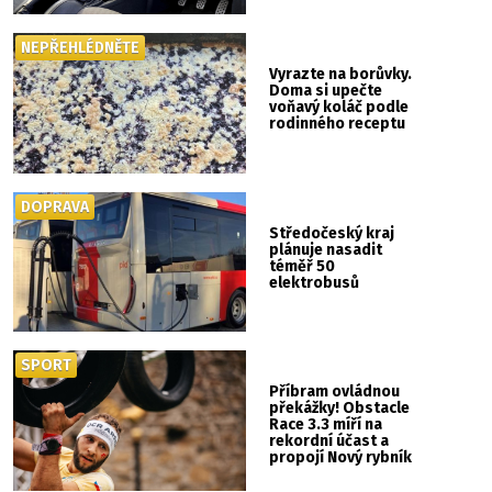
NEPŘEHLÉDNĚTE
Vyrazte na borůvky.
Doma si upečte
voňavý koláč podle
rodinného receptu
DOPRAVA
Středočeský kraj
plánuje nasadit
téměř 50
elektrobusů
SPORT
Příbram ovládnou
překážky! Obstacle
Race 3.3 míří na
rekordní účast a
propojí Nový rybník
se Svatou Horou