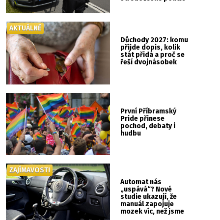
AKTUÁLNĚ
Důchody 2027: komu
přijde dopis, kolik
stát přidá a proč se
řeší dvojnásobek
První Příbramský
Pride přinese
pochod, debaty i
hudbu
ZAJÍMAVOSTI
Automat nás
„uspává“? Nové
studie ukazují, že
manuál zapojuje
mozek víc, než jsme
si mysleli