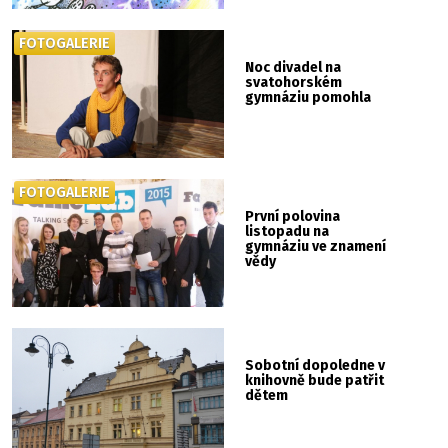
FOTOGALERIE
Noc divadel na
svatohorském
gymnáziu pomohla
FOTOGALERIE
První polovina
listopadu na
gymnáziu ve znamení
vědy
Sobotní dopoledne v
knihovně bude patřit
dětem