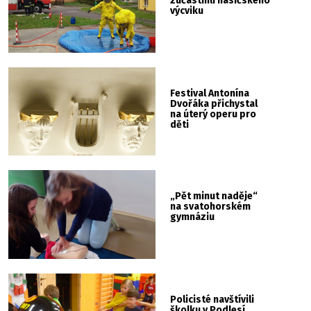
zúčastnili hasičského
výcviku
Festival Antonína
Dvořáka přichystal
na úterý operu pro
děti
„Pět minut naděje“
na svatohorském
gymnáziu
Policisté navštívili
školku v Podlesí