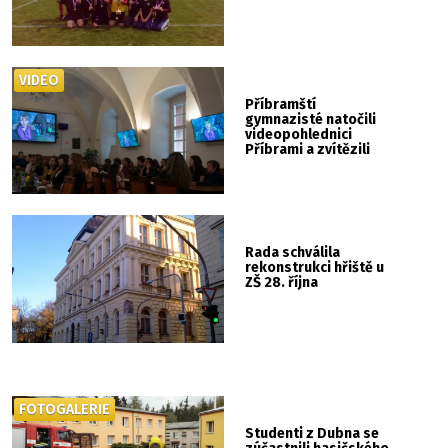
VIDEO
Příbramští
gymnazisté natočili
videopohlednici
Příbrami a zvítězili
Rada schválila
rekonstrukci hřiště u
ZŠ 28. října
FOTOGALERIE
Studenti z Dubna se