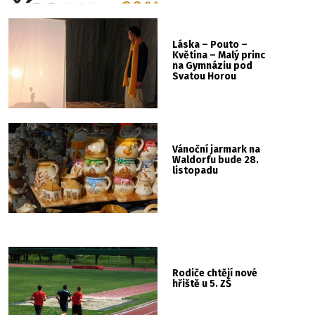
Láska – Pouto –
Květina – Malý princ
na Gymnáziu pod
Svatou Horou
Vánoční jarmark na
Waldorfu bude 28.
listopadu
Rodiče chtějí nové
hřiště u 5. ZŠ