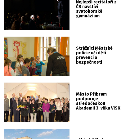
Nejlepší recitátoři z
ČR navštíví
svatohorské
gymnázium
Strážníci Městské
policie učí děti
prevenci a
bezpečnosti
Město Příbram
podporuje
středočeskou
Akademii 3. věku VISK