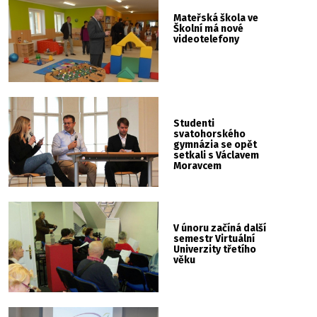
Mateřská škola ve
Školní má nové
videotelefony
Studenti
svatohorského
gymnázia se opět
setkali s Václavem
Moravcem
V únoru začíná další
semestr Virtuální
Univerzity třetího
věku