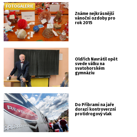
FOTOGALERIE
Známe nejkrásnější
vánoční ozdoby pro
rok 2015
Oldřich Navrátil opět
svede válku na
svatohorském
gymnáziu
Do Příbrami na jaře
dorazí kontroverzní
protidrogový vlak