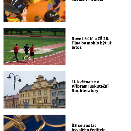
Nové hřiště u ZŠ 28.
října by mohlo být už
letos
11. května se v
Příbrami uskuteční
Noc literatury
ÚS se zastal
bývalého ředitele