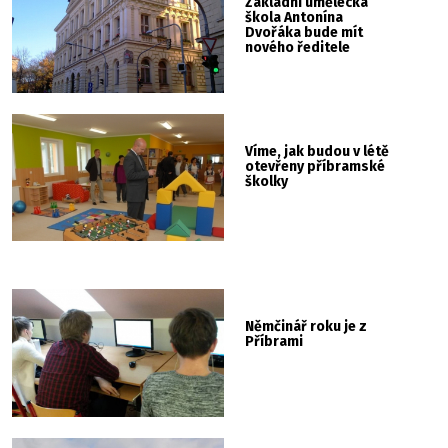
Základní umělecká
škola Antonína
Dvořáka bude mít
nového ředitele
Víme, jak budou v létě
otevřeny příbramské
školky
Němčinář roku je z
Příbrami