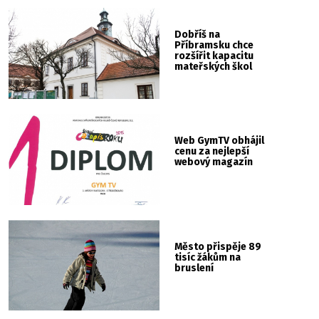
Dobříš na
Příbramsku chce
rozšířit kapacitu
mateřských škol
Web GymTV obhájil
cenu za nejlepší
webový magazín
Město přispěje 89
tisíc žákům na
bruslení