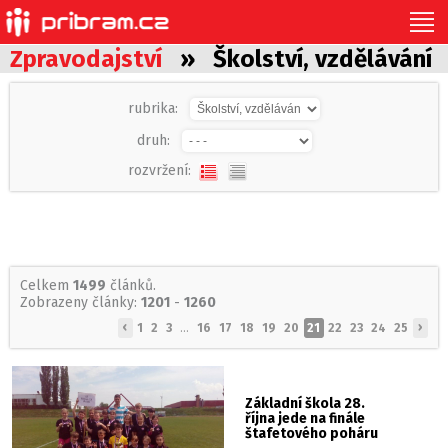
Zpravodajství
» Školství, vzdělávání
rubrika:
druh:
rozvržení:
Celkem
1499
článků.
Zobrazeny články:
1201
-
1260
‹
›
1
2
3
...
16
17
18
19
20
21
22
23
24
25
Základní škola 28.
října jede na finále
štafetového poháru