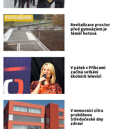
FOTOGALERIE
Revitalizace prostor
před gymnáziem je
téměř hotová
V pátek v Příbrami
začíná setkání
školních televizí
V nemocnici zítra
proběhnou
Středočeské dny
zdraví