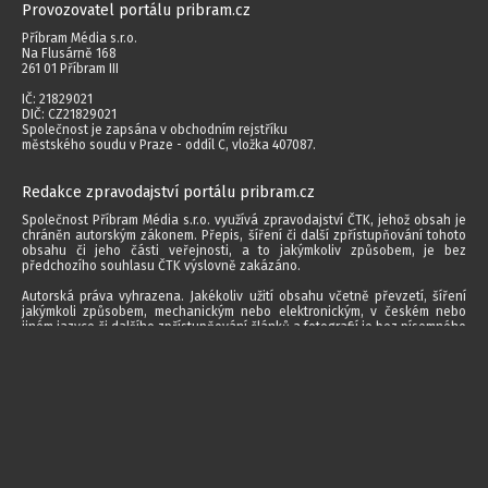
Provozovatel portálu pribram.cz
Příbram Média s.r.o.
Na Flusárně 168
261 01 Příbram III
IČ: 21829021
DIČ: CZ21829021
Společnost je zapsána v obchodním rejstříku
městského soudu v Praze - oddíl C, vložka 407087.
Redakce zpravodajství portálu pribram.cz
Společnost Příbram Média s.r.o. využívá zpravodajství ČTK, jehož obsah je
chráněn autorským zákonem. Přepis, šíření či další zpřístupňování tohoto
obsahu či jeho části veřejnosti, a to jakýmkoliv způsobem, je bez
předchozího souhlasu ČTK výslovně zakázáno.
Autorská práva vyhrazena. Jakékoliv užití obsahu včetně převzetí, šíření
jakýmkoli způsobem, mechanickým nebo elektronickým, v českém nebo
jiném jazyce či dalšího zpřístupňování článků a fotografií je bez písemného
souhlasu společnosti Příbram Média s.r.o. zakázáno.
2014 - 2026 © Příbram Média s.r.o.
Všechna práva vyhrazena.
webdesign | websystem | KAO.cz