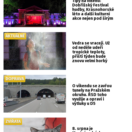
Tipy na víkend:
Dobříšský Festival
hudby, Krásnohorské
léto a další kulturní
akce nejen pod širým
nebem
AKTUÁLNĚ
Vedra se vracejí. Už
od neděle udeří
tropické teploty,
příští týden bude
znovu velmi horký
DOPRAVA
O víkendu se zavřou
tunely na Pražském
okruhu. ŘSD toho
využije a opraví i
výtluky u D5
ZVÍŘATA
8. srpna je