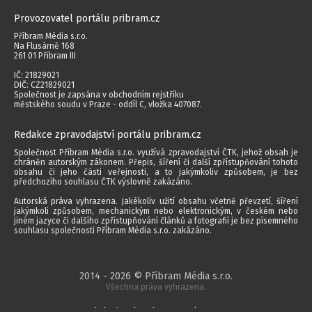
Provozovatel portálu pribram.cz
Příbram Média s.r.o.
Na Flusárně 168
261 01 Příbram III
IČ: 21829021
DIČ: CZ21829021
Společnost je zapsána v obchodním rejstříku
městského soudu v Praze - oddíl C, vložka 407087.
Redakce zpravodajství portálu pribram.cz
Společnost Příbram Média s.r.o. využívá zpravodajství ČTK, jehož obsah je
chráněn autorským zákonem. Přepis, šíření či další zpřístupňování tohoto
obsahu či jeho části veřejnosti, a to jakýmkoliv způsobem, je bez
předchozího souhlasu ČTK výslovně zakázáno.
Autorská práva vyhrazena. Jakékoliv užití obsahu včetně převzetí, šíření
jakýmkoli způsobem, mechanickým nebo elektronickým, v českém nebo
jiném jazyce či dalšího zpřístupňování článků a fotografií je bez písemného
souhlasu společnosti Příbram Média s.r.o. zakázáno.
2014 - 2026 © Příbram Média s.r.o.
Všechna práva vyhrazena.
webdesign | websystem | KAO.cz