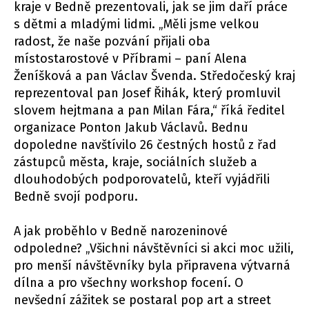
kraje v Bedně prezentovali, jak se jim daří práce
s dětmi a mladými lidmi. „Měli jsme velkou
radost, že naše pozvání přijali oba
místostarostové v Příbrami – paní Alena
Ženíšková a pan Václav Švenda. Středočeský kraj
reprezentoval pan Josef Řihák, který promluvil
slovem hejtmana a pan Milan Fára,“ říká ředitel
organizace Ponton Jakub Václavů. Bednu
dopoledne navštívilo 26 čestných hostů z řad
zástupců města, kraje, sociálních služeb a
dlouhodobých podporovatelů, kteří vyjádřili
Bedně svojí podporu.
A jak proběhlo v Bedně narozeninové
odpoledne? „Všichni návštěvníci si akci moc užili,
pro menší návštěvníky byla připravena výtvarná
dílna a pro všechny workshop focení. O
nevšední zážitek se postaral pop art a street