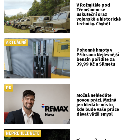
V Rožmitále pod
Třemšínem se
uskuteční sraz
vojenské a historické
techniky. Chybět
nebude kaskadérská
show ani hudba
AKTUÁLNĚ
Pohonné hmoty v
Příbrami: Nejlevnější
benzin pořídíte za
39,99 Kč u Silmetu
PR
Možná nehledáte
novou práci. Možná
jen hledáte místo,
kde bude vaše práce
dávat větší smysl
NEPŘEHLÉDNĚTE