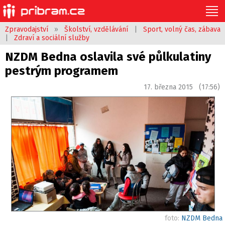
Zpravodajství
»
Školství, vzdělávání
|
Sport, volný čas, zábava
|
Zdraví a sociální služby
NZDM Bedna oslavila své půlkulatiny
pestrým programem
17. března 2015 (17:56)
foto:
NZDM Bedna