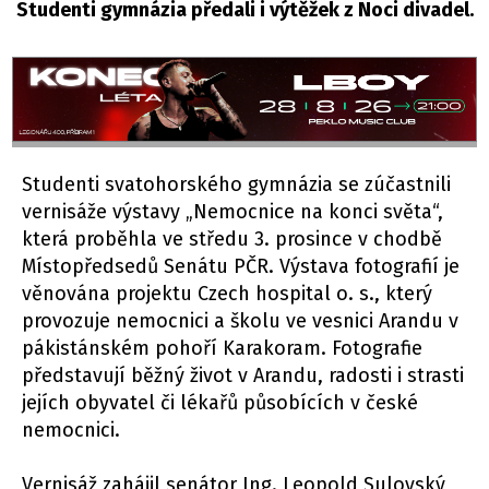
Studenti gymnázia předali i výtěžek z Noci divadel.
Studenti svatohorského gymnázia se zúčastnili
vernisáže výstavy „Nemocnice na konci světa“,
která proběhla ve středu 3. prosince v chodbě
Místopředsedů Senátu PČR. Výstava fotografií je
věnována projektu Czech hospital o. s., který
provozuje nemocnici a školu ve vesnici Arandu v
pákistánském pohoří Karakoram. Fotografie
představují běžný život v Arandu, radosti i strasti
jejích obyvatel či lékařů působících v české
nemocnici.
Vernisáž zahájil senátor Ing. Leopold Sulovský,