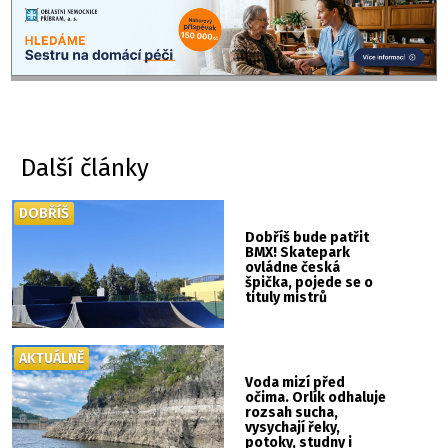
Další články
DOBŘÍŠ
Dobříš bude patřit
BMX! Skatepark
ovládne česká
špička, pojede se o
tituly mistrů
republiky
AKTUÁLNĚ
Voda mizí před
očima. Orlík odhaluje
rozsah sucha,
vysychají řeky,
potoky, studny i