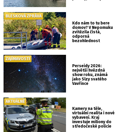
mokřady
BLESKOVÁ ZPRÁVA
Kdo nám to tu bere
domov? V Nepomuku
zvítězila čistá,
odporná
bezohlednost
ZAJÍMAVOSTI
Perseidy 2026:
největší hvězdná
show roku, známá
jako Slzy svatého
Vavřince
AKTUÁLNĚ
Kamery na těle,
virtuální realita i nové
vybavení. Kraj
investuje miliony do
středočeské policie