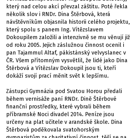
který nad celou akcí převzal záštitu. Poté řekla
několik slov i RNDr. Dina Štěrbová, která
návštěvníkům objasnila historii celého projektu,
který spolu s panem Ing. Vítězslavem
Dokoupilem založili a intenzivně se mu věnují již
od roku 2005. Jejich záslužnou činnost ocenil i
pan Tajammul Altaf, pákistánský velvyslanec v
ČR. Všem přítomným vysvětlil, že lidé jako Dina
Štěrbová a Vítězslav Dokoupil jsou ti, kteří
dokáží svojí prací měnit svět k lepšímu.
Zástupci Gymnázia pod Svatou Horou předali
během vernisáže paní RNDr. Dině Štěrbové
finanční prostředky, které vybrali během
příbramské Noci divadel 2014. Peníze jsou
určeny na plat učitele v arandské škole. Dina
Štěrbová poděkovala svatohorským
gymnazistům za charitativní činnost, těší se na