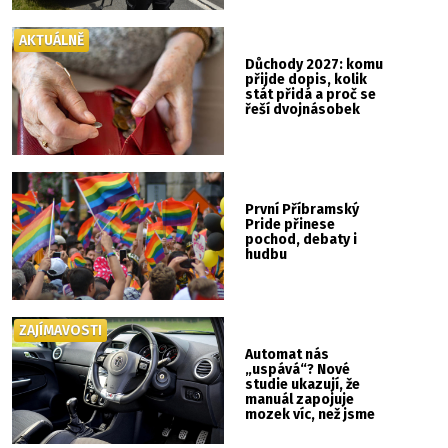
AKTUÁLNĚ
Důchody 2027: komu
přijde dopis, kolik
stát přidá a proč se
řeší dvojnásobek
První Příbramský
Pride přinese
pochod, debaty i
hudbu
ZAJÍMAVOSTI
Automat nás
„uspává“? Nové
studie ukazují, že
manuál zapojuje
mozek víc, než jsme
si mysleli