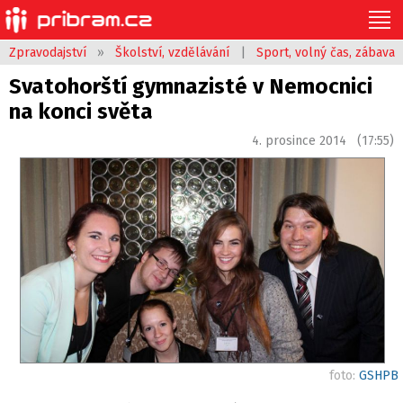
Zpravodajství
»
Školství, vzdělávání
|
Sport, volný čas, zábava
Svatohorští gymnazisté v Nemocnici
na konci světa
4. prosince 2014 (17:55)
foto:
GSHPB