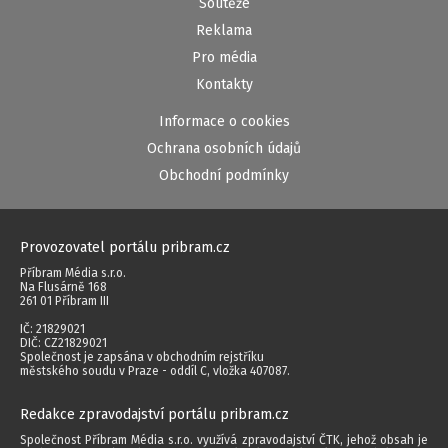
Soutěže
Reklama
Pro média
Kontakty
Informace o cookies
Ochrana osobních údajů
Obchodní podmínky
Provozovatel portálu pribram.cz
Příbram Média s.r.o.
Na Flusárně 168
261 01 Příbram III
IČ: 21829021
DIČ: CZ21829021
Společnost je zapsána v obchodním rejstříku
městského soudu v Praze - oddíl C, vložka 407087.
Redakce zpravodajství portálu pribram.cz
Společnost Příbram Média s.r.o. využívá zpravodajství ČTK, jehož obsah je