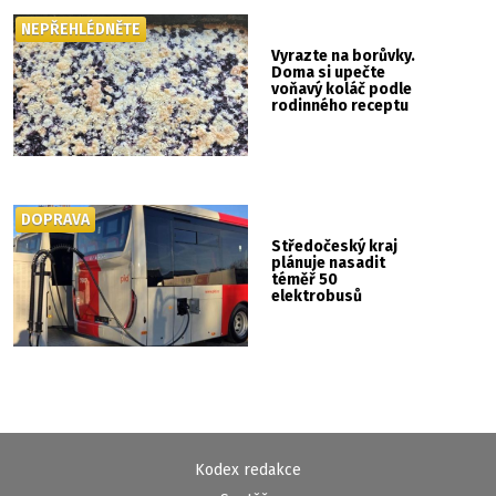
NEPŘEHLÉDNĚTE
Vyrazte na borůvky.
Doma si upečte
voňavý koláč podle
rodinného receptu
DOPRAVA
Středočeský kraj
plánuje nasadit
téměř 50
elektrobusů
Kodex redakce