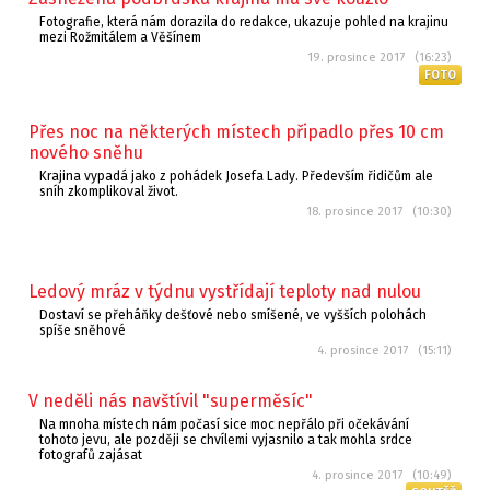
Fotografie, která nám dorazila do redakce, ukazuje pohled na krajinu
mezi Rožmitálem a Věšínem
19. prosince 2017 (16:23)
FOTO
Přes noc na některých místech připadlo přes 10 cm
nového sněhu
Krajina vypadá jako z pohádek Josefa Lady. Především řidičům ale
sníh zkomplikoval život.
18. prosince 2017 (10:30)
Ledový mráz v týdnu vystřídají teploty nad nulou
Dostaví se přeháňky dešťové nebo smíšené, ve vyšších polohách
spíše sněhové
4. prosince 2017 (15:11)
V neděli nás navštívil "superměsíc"
Na mnoha místech nám počasí sice moc nepřálo při očekávání
tohoto jevu, ale později se chvílemi vyjasnilo a tak mohla srdce
fotografů zajásat
4. prosince 2017 (10:49)