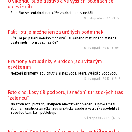
O víkendu bude deštivo a ve vyšších polohách se
objeví sníh
Sluníčko se tentokrát neukáže v sobotu ani v neděli
9. listopadu 2017 (15:53)
Pálit listí je možné jen za určitých podmínek
Víte, že při pálení většího množství usušeného rostlinného materiálu
byste měli informovat hasiče?
6. listopadu 2017 (15:50)
Prameny a studánky v Brdech jsou vítaným
osvěžením
Některé prameny jsou chutnější než voda, která vytéká z vodovodu
5. listopadu 2017 (12:13)
Foto dne: Lesy ČR podporují značení turistických tras
"zelenou"
Na stromech, plotech, sloupech elektrického vedení a nově i mezi
stromy. Turistické značky jsou prakticky všude a výletníky spolehlivě
zavedou tam, kam potřebují.
2. listopadu 2017 (12:39)
Předpověď meteorologů se vyplnila, na Příbramsku