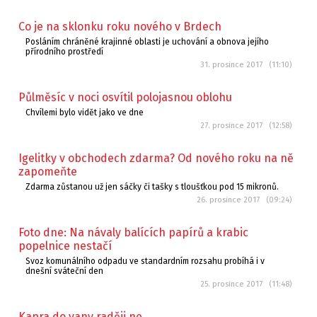
Co je na sklonku roku nového v Brdech
Posláním chráněné krajinné oblasti je uchování a obnova jejího
přírodního prostředí
31. prosince 2017 (11:10)
Půlměsíc v noci osvítil polojasnou oblohu
Chvílemi bylo vidět jako ve dne
27. prosince 2017 (12:58)
Igelitky v obchodech zdarma? Od nového roku na ně
zapomeňte
Zdarma zůstanou už jen sáčky či tašky s tloušťkou pod 15 mikronů.
26. prosince 2017 (09:24)
Foto dne: Na návaly balících papírů a krabic
popelnice nestačí
Svoz komunálního odpadu ve standardním rozsahu probíhá i v
dnešní sváteční den
25. prosince 2017 (11:48)
Kapra do vany raději ne