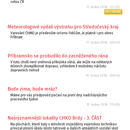
celou ČR
17. ledna 2018 (22:32)
AKTUÁLNĚ
Meteorologové vydali výstrahu pro Středočeský kraj
Varování ČHMÚ je především určeno řidičům, je platné i pro okres
Příbram
17. ledna 2018 (05:24)
Příbramsko se probudilo do zasněženého rána
V tuto chvíli není sněhová přikrývka silná, ale může na některých
místech zkomplikovat dopravu, vzhledem k možnému nárůstu
dopravních nehod
16. ledna 2018 (08:44)
Bude zima, bude mráz?
Máme pro vás předpověď počasí na první dny nadcházejícího
pracovního týdne
15. ledna 2018 (13:05)
Nejvýznamnější lokality CHKO Brdy - 3. ČÁST
Na plochách, které byly v minulosti rozježděny vojenskou technikou
převzal plnění úkolu místo tatrovek a dalších armádních vozidel skot