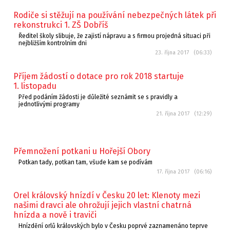
Rodiče si stěžují na používání nebezpečných látek při
rekonstrukci 1. ZŠ Dobříš
Ředitel školy slibuje, že zajistí nápravu a s firmou projedná situaci při
nejbližším kontrolním dni
23. října 2017 (06:33)
Příjem žádostí o dotace pro rok 2018 startuje
1. listopadu
Před podáním žádosti je důležité seznámit se s pravidly a
jednotlivými programy
21. října 2017 (12:29)
Přemnožení potkani u Hořejší Obory
Potkan tady, potkan tam, všude kam se podívám
17. října 2017 (06:16)
Orel královský hnízdí v Česku 20 let: Klenoty mezi
našimi dravci ale ohrožují jejich vlastní chatrná
hnízda a nově i traviči
Hnízdění orlů královských bylo v Česku poprvé zaznamenáno teprve