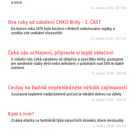
a ovce
14. ledna 2018 (07:26)
Dva roky od založení CHKO Brdy - 2. ČÁST
Do konce roku 2015 bylo bezlesí v Brdech ovlivňováno vojáky a
vznikla zde unikátní vřesoviště
13. ledna 2018 (07:24)
Čeká nás ochlazení, připravte si teplé oblečení
V sobotu nás čeká zataženo až oblačno a zpočátku místy, postupně
jen ojediněle slabý déšť nebo mrholení, v polohách nad 500 m slabé
sněžení.
11. ledna 2018 (18:18)
Cestou na Padrtě nepřehlédněte několik zajímavostí
Současné teplotně nadprůměrné počasí je ideální dobou na výlety
8. ledna 2018 (08:41)
Kam s ním?
Známá otázka se tentokrát týká vánočních stromků, které dosloužily
5. ledna 2018 (14:11)