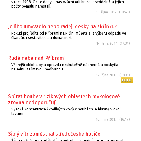
v roce 1998. Od té doby u nás vzácní orli hnízdí pravidelně a jejich
počty pomalu narůstají.
15. října 2017 (10:43)
Je libo umyvadlo nebo raději desky na skříňku?
Pokud projíždíte od Příbrami na Pičín, můžete si z výběru odpadu ve
škarpách sestavit celou domácnost
14. října 2017 (17:34)
Rudé nebe nad Příbramí
Včerejší obloha byla opravdu neskutečně nádherná a poskytla
nejednu zajímavou podívanou
12. října 2017 (08:41)
FOTO
Sbírat houby v rizikových oblastech mykologové
zrovna nedoporučují
Vysoká koncentrace škodlivých kovů v houbách je hlavně v okolí
továren
10. října 2017 (16:19)
Silný vítr zaměstnal středočeské hasiče
Žádná z řešených událostí nezpůsobila zranění ani usmrcení osob.