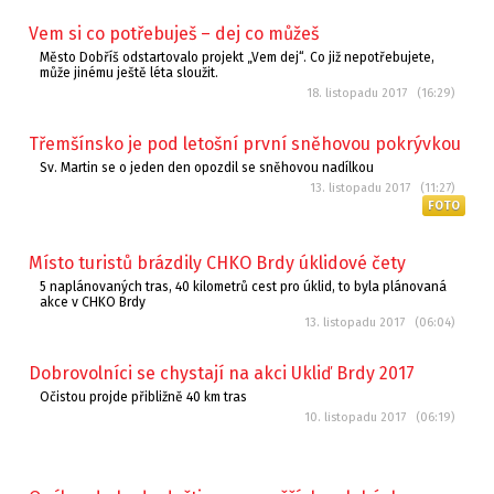
Vem si co potřebuješ – dej co můžeš
Město Dobříš odstartovalo projekt „Vem dej“. Co již nepotřebujete,
může jinému ještě léta sloužit.
18. listopadu 2017 (16:29)
Třemšínsko je pod letošní první sněhovou pokrývkou
Sv. Martin se o jeden den opozdil se sněhovou nadílkou
13. listopadu 2017 (11:27)
FOTO
Místo turistů brázdily CHKO Brdy úklidové čety
5 naplánovaných tras, 40 kilometrů cest pro úklid, to byla plánovaná
akce v CHKO Brdy
13. listopadu 2017 (06:04)
Dobrovolníci se chystají na akci Ukliď Brdy 2017
Očistou projde přibližně 40 km tras
10. listopadu 2017 (06:19)