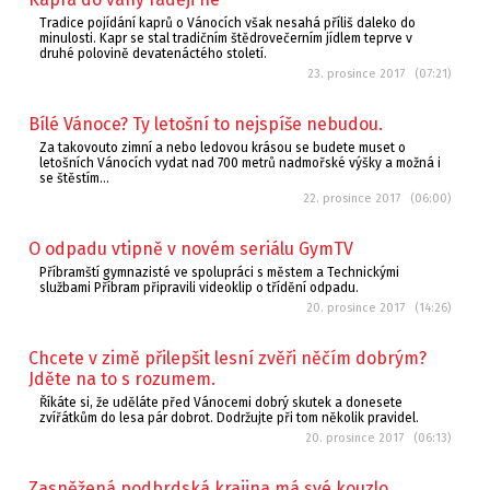
Tradice pojídání kaprů o Vánocích však nesahá příliš daleko do
minulosti. Kapr se stal tradičním štědrovečerním jídlem teprve v
druhé polovině devatenáctého století.
23. prosince 2017 (07:21)
Bílé Vánoce? Ty letošní to nejspíše nebudou.
Za takovouto zimní a nebo ledovou krásou se budete muset o
letošních Vánocích vydat nad 700 metrů nadmořské výšky a možná i
se štěstím...
22. prosince 2017 (06:00)
O odpadu vtipně v novém seriálu GymTV
Příbramští gymnazisté ve spolupráci s městem a Technickými
službami Příbram připravili videoklip o třídění odpadu.
20. prosince 2017 (14:26)
Chcete v zimě přilepšit lesní zvěři něčím dobrým?
Jděte na to s rozumem.
Říkáte si, že uděláte před Vánocemi dobrý skutek a donesete
zvířátkům do lesa pár dobrot. Dodržujte při tom několik pravidel.
20. prosince 2017 (06:13)
Zasněžená podbrdská krajina má své kouzlo