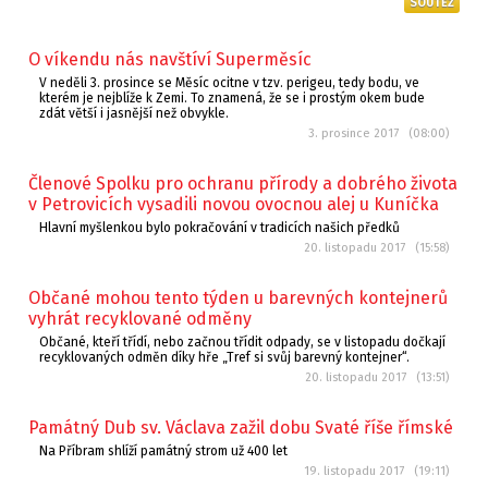
SOUTĚŽ
O víkendu nás navštíví Superměsíc
V neděli 3. prosince se Měsíc ocitne v tzv. perigeu, tedy bodu, ve
kterém je nejblíže k Zemi. To znamená, že se i prostým okem bude
zdát větší i jasnější než obvykle.
3. prosince 2017 (08:00)
Členové Spolku pro ochranu přírody a dobrého života
v Petrovicích vysadili novou ovocnou alej u Kuníčka
Hlavní myšlenkou bylo pokračování v tradicích našich předků
20. listopadu 2017 (15:58)
Občané mohou tento týden u barevných kontejnerů
vyhrát recyklované odměny
Občané, kteří třídí, nebo začnou třídit odpady, se v listopadu dočkají
recyklovaných odměn díky hře „Tref si svůj barevný kontejner“.
20. listopadu 2017 (13:51)
Památný Dub sv. Václava zažil dobu Svaté říše římské
Na Příbram shlíží památný strom už 400 let
19. listopadu 2017 (19:11)