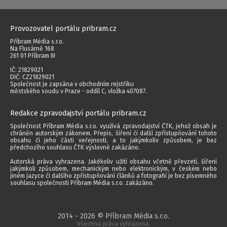
Provozovatel portálu pribram.cz
Příbram Média s.r.o.
Na Flusárně 168
261 01 Příbram III
IČ: 21829021
DIČ: CZ21829021
Společnost je zapsána v obchodním rejstříku
městského soudu v Praze - oddíl C, vložka 407087.
Redakce zpravodajství portálu pribram.cz
Společnost Příbram Média s.r.o. využívá zpravodajství ČTK, jehož obsah je
chráněn autorským zákonem. Přepis, šíření či další zpřístupňování tohoto
obsahu či jeho části veřejnosti, a to jakýmkoliv způsobem, je bez
předchozího souhlasu ČTK výslovně zakázáno.
Autorská práva vyhrazena. Jakékoliv užití obsahu včetně převzetí, šíření
jakýmkoli způsobem, mechanickým nebo elektronickým, v českém nebo
jiném jazyce či dalšího zpřístupňování článků a fotografií je bez písemného
souhlasu společnosti Příbram Média s.r.o. zakázáno.
2014 - 2026 © Příbram Média s.r.o.
Všechna práva vyhrazena.