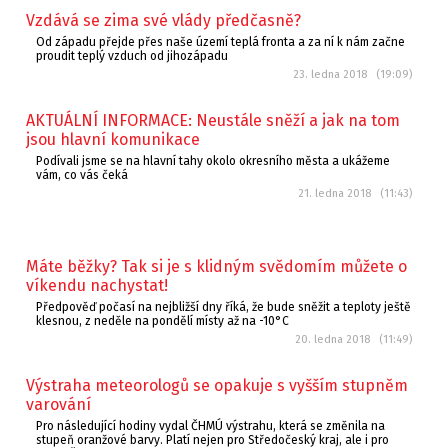
Vzdává se zima své vlády předčasně?
Od západu přejde přes naše území teplá fronta a za ní k nám začne
proudit teplý vzduch od jihozápadu
23. ledna 2018 (19:09)
AKTUÁLNÍ INFORMACE: Neustále sněží a jak na tom
jsou hlavní komunikace
Podívali jsme se na hlavní tahy okolo okresního města a ukážeme
vám, co vás čeká
21. ledna 2018 (11:43)
Máte běžky? Tak si je s klidným svědomím můžete o
víkendu nachystat!
Předpověď počasí na nejbližší dny říká, že bude sněžit a teploty ještě
klesnou, z neděle na pondělí místy až na -10°C
20. ledna 2018 (11:49)
Výstraha meteorologů se opakuje s vyšším stupněm
varování
Pro následující hodiny vydal ČHMÚ výstrahu, která se změnila na
stupeň oranžové barvy. Platí nejen pro Středočeský kraj, ale i pro