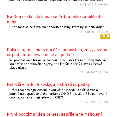
6. října 2017 (06:20)
Na Den české státnosti se Příbramsko zahalilo do
mlhy
Už od rána se celá krajina ponořila do mlhy, která by se dala krájet
28. září 2017 (15:02)
FOTO
Další skupina "omezenců" si pomyslela, že vyvezený
odpad chrám lesa snese a spolkne
Při procházkách lesem se zálibou pozorujeme krásy přírody. Bohužel
stále více se setkáváme s jevy, nad kterými slušný člověk zůstává
stát v úžasu.
28. září 2017 (12:46)
Nelovili v Brdech kešky, ale sbírali odpadky
Hráči geocachingu vyměnili svou vášeň v neděli za úklid tras a
bunkrů na dopadové ploše Jordán v CHKO Brdy, včetně komentované
procházky nejcennější přírodou CHKO.
25. září 2017 (06:18)
První podzimní den přinesl nepříjemné mrholení