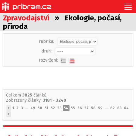
Zpravodajství
» Ekologie, počasí,
příroda
rubrika:
druh:
rozvržení:
Celkem
3825
článků.
Zobrazeny články:
3181
-
3240
‹
1
2
3
...
49
50
51
52
53
54
55
56
57
58
59
...
62
63
64
›