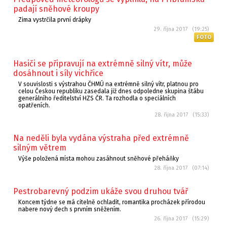
padají sněhové kroupy
Zima vystrčila první drápky
29. října 2017 (19:25)
FOTO
Hasiči se připravují na extrémně silný vítr, může
dosáhnout i síly vichřice
V souvislosti s výstrahou ČHMÚ na extrémně silný vítr, platnou pro
celou Českou republiku zasedala již dnes odpoledne skupina štábu
generálního ředitelství HZS ČR. Ta rozhodla o speciálních
opatřeních.
28. října 2017 (15:33)
Na neděli byla vydána výstraha před extrémně
silným větrem
Výše položená místa mohou zasáhnout sněhové přeháňky
28. října 2017 (07:14)
Pestrobarevný podzim ukáže svou druhou tvář
Koncem týdne se má citelně ochladit, romantika procházek přírodou
nabere nový dech s prvním sněžením.
26. října 2017 (15:29)