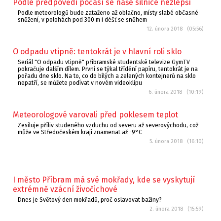
Podle předpovědi počasí se naše silnice nezlepší
Podle meteorologů bude zataženo až oblačno, místy slabé občasné
sněžení, v polohách pod 300 m i déšť se sněhem
12. února 2018 (05:56)
O odpadu vtipně: tentokrát je v hlavní roli sklo
Seriál "O odpadu vtipně" příbramské studentské televize GymTV
pokračuje dalším dílem. První se týkal třídění papíru, tentokrát je na
pořadu dne sklo. Na to, co do bílých a zelených kontejnerů na sklo
nepatří, se můžete podívat v novém videoklipu
6. února 2018 (10:19)
Meteorologové varovali před poklesem teplot
Zesiluje příliv studeného vzduchu od severu až severovýchodu, což
může ve Středočeském kraji znamenat až -9°C
5. února 2018 (16:10)
I město Příbram má své mokřady, kde se vyskytují
extrémně vzácní živočichové
Dnes je Světový den mokřadů, proč oslavovat bažiny?
2. února 2018 (15:59)