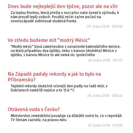
Dnes bude nejteplejší den týdne, pozor ale na vítr
Za teplou frontou, která přešla v noci přes naše území k východu, k
nám proudí teplý vzduch. Později večer začne počasí na
severozápadě ovlivňovat studená fronta
29. ledna 2018 (08:36)
Ve středu budeme mít "modrý Měsíc"
"Modrý měsíc" bývá zaměňováno s označením kalendářního měsíce,
na který připadnou dva úplňky, nebo s barvou (druhého) Měsíce v
úplňku, s barvou Měsíce to ale nemá nic společného
28. ledna 2018 (10:12)
Na Západě padaly rekordy a jak to bylo na
Příbramsku?
Teplotní rekordy skutečně včerejší den padly na řadě míst, v
Dobřanech naměřili nejvíce a to 13.6 °C
26. ledna 2018 (08:24)
Otrávená voda v Česku?
Ministerstvo zemědělství považuje za důležité uvést to, co v reportáži
TV Stream zaznělo, na pravou míru
25. ledna 2018 (11:00)