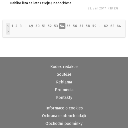
Babího léta se letos zřejmě nedočkáme
22. září 2017 (18:23)
‹
1
2
3
...
49
50
51
52
53
54
55
56
57
58
59
...
62
63
64
›
Kodex redakce
Soutěže
Reklama
Pro média
Kontakty
Informace o cookies
Ochrana osobních údajů
Obchodní podmínky