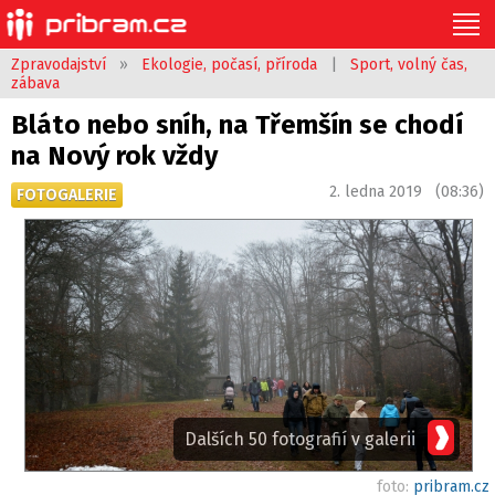
Zpravodajství
»
Ekologie, počasí, příroda
|
Sport, volný čas,
zábava
Bláto nebo sníh, na Třemšín se chodí
na Nový rok vždy
2. ledna 2019 (08:36)
FOTOGALERIE
Dalších 50 fotografií v galerii
foto:
pribram.cz