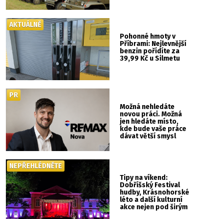
nebude kaskadérská
show ani hudba
AKTUÁLNĚ
Pohonné hmoty v
Příbrami: Nejlevnější
benzin pořídíte za
39,99 Kč u Silmetu
PR
Možná nehledáte
novou práci. Možná
jen hledáte místo,
kde bude vaše práce
dávat větší smysl
NEPŘEHLÉDNĚTE
Tipy na víkend:
Dobříšský Festival
hudby, Krásnohorské
léto a další kulturní
akce nejen pod širým
nebem