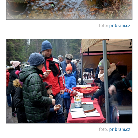
foto:
pribram.cz
foto:
pribram.cz