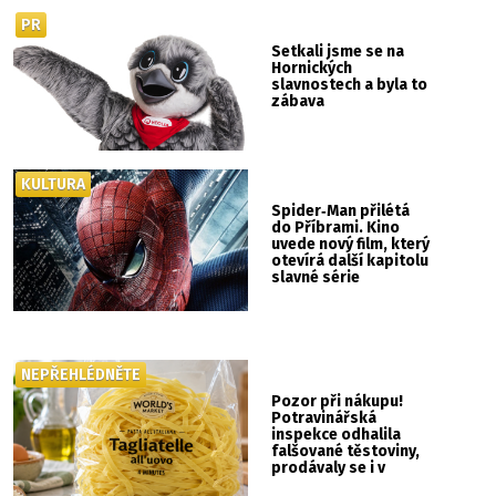
PR
Setkali jsme se na
Hornických
slavnostech a byla to
zábava
KULTURA
Spider‑Man přilétá
do Příbrami. Kino
uvede nový film, který
otevírá další kapitolu
slavné série
NEPŘEHLÉDNĚTE
Pozor při nákupu!
Potravinářská
inspekce odhalila
falšované těstoviny,
prodávaly se i v
Albertu