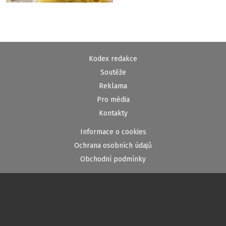
Kodex redakce
Soutěže
Reklama
Pro média
Kontakty
Informace o cookies
Ochrana osobních údajů
Obchodní podmínky
Provozovatel portálu pribram.cz
Příbram Média s.r.o.
Na Flusárně 168
261 01 Příbram III