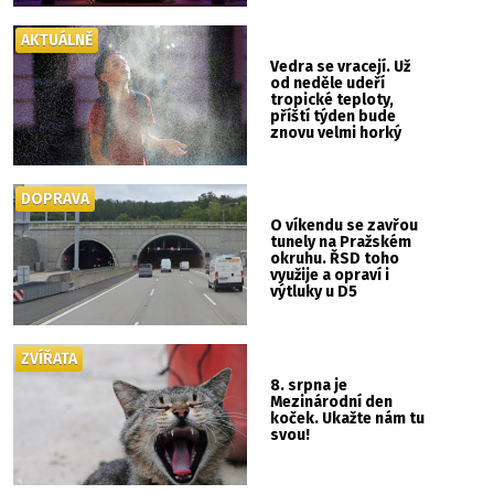
AKTUÁLNĚ
Vedra se vracejí. Už
od neděle udeří
tropické teploty,
příští týden bude
znovu velmi horký
DOPRAVA
O víkendu se zavřou
tunely na Pražském
okruhu. ŘSD toho
využije a opraví i
výtluky u D5
ZVÍŘATA
8. srpna je
Mezinárodní den
koček. Ukažte nám tu
svou!