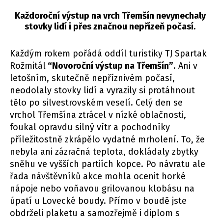
Každoroční výstup na vrch Třemšín nevynechaly
stovky lidí i přes značnou nepřízeň počasí.
Každým rokem pořádá oddíl turistiky TJ Spartak
Rožmitál
“Novoroční výstup na Třemšín”
. Ani v
letošním, skutečně nepříznivém počasí,
neodolaly stovky lidí a vyrazily si protáhnout
tělo po silvestrovském veselí. Celý den se
vrchol Třemšína ztrácel v nízké oblačnosti,
foukal opravdu silný vítr a pochodníky
příležitostně zkrápělo vydatné mrholení. To, že
nebyla ani zázračná teplota, dokládaly zbytky
sněhu ve vyšších partiích kopce. Po návratu ale
řada návštěvníků akce mohla ocenit horké
nápoje nebo voňavou grilovanou klobásu na
úpatí u Lovecké boudy. Přímo v boudě jste
obdrželi plaketu a samozřejmě i diplom s