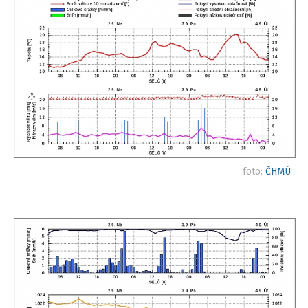
foto:
ČHMÚ