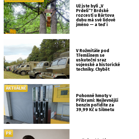
Už jste byli „V
Prdeli“? Brdské
rozcestí u Bártova
dubu má své lidové
jméno — a teď i
vlastní cedulku
V Rožmitále pod
Třemšínem se
uskuteční sraz
vojenské a historické
techniky. Chybět
nebude kaskadérská
show ani hudba
AKTUÁLNĚ
Pohonné hmoty v
Příbrami: Nejlevnější
benzin pořídíte za
39,99 Kč u Silmetu
PR