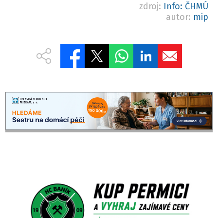
zdroj:
Info: ČHMÚ
autor:
mip