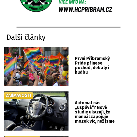
Další články
První Příbramský
Pride přinese
pochod, debaty i
hudbu
ZAJÍMAVOSTI
Automat nás
„uspává“? Nové
studie ukazují, že
manuál zapojuje
mozek víc, než jsme
si mysleli