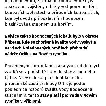
minulém týdnu, začátkem tohoto týdne byly
opakovaně zajištěny odběry vod pouze na těch
koupacích oblastech a přírodních koupalištích,
kde byla voda při posledním hodnocení
klasifikována stupněm 3 a horším.
Nejvíce takto hodnocených lokalit bylo v okrese
Příbram
,
kde se zhoršená kvality vody vyskytla
na všech 4 sledovaných profilech přehradní
nádrže Orlík a na Novém rybníku
.
Provedenými kontrolami a analýzou odebraných
vzorků se v podstatě potvrdil stav z minulého
týdne. Na všech koupacích oblastech v
příbramské části přehrady Orlík je podle
posledních rozborů kvalita vody hodnocena
stupněm 3, tento
stav platí i pro vodu v Novém
rybníku v Příbrami.