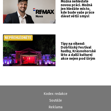
Možná nehledáte
novou práci. Možná
jen hledáte místo,
kde bude vaše práce
dávat větší smysl
NEPŘEHLÉDNĚTE
Tipy na víkend:
Dobříšský Festival
hudby, Krásnohorské
léto a další kulturní
akce nejen pod širým
nebem
Kodex redakce
Soutěže
Reklama