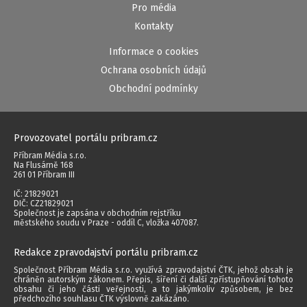
Pro média
Kontakty
Informace o cookies
Ochrana osobních údajů
Obchodní podmínky
Provozovatel portálu pribram.cz
Příbram Média s.r.o.
Na Flusárně 168
261 01 Příbram III
IČ: 21829021
DIČ: CZ21829021
Společnost je zapsána v obchodním rejstříku
městského soudu v Praze - oddíl C, vložka 407087.
Redakce zpravodajství portálu pribram.cz
Společnost Příbram Média s.r.o. využívá zpravodajství ČTK, jehož obsah je
chráněn autorským zákonem. Přepis, šíření či další zpřístupňování tohoto
obsahu či jeho části veřejnosti, a to jakýmkoliv způsobem, je bez
předchozího souhlasu ČTK výslovně zakázáno.