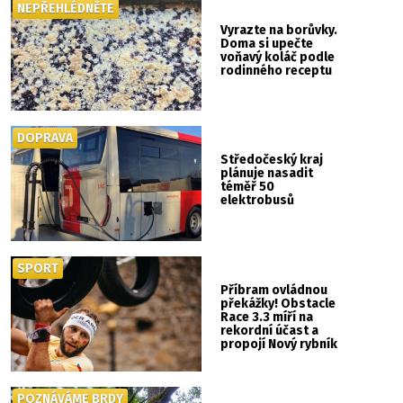
NEPŘEHLÉDNĚTE
Vyrazte na borůvky.
Doma si upečte
voňavý koláč podle
rodinného receptu
DOPRAVA
Středočeský kraj
plánuje nasadit
téměř 50
elektrobusů
SPORT
Příbram ovládnou
překážky! Obstacle
Race 3.3 míří na
rekordní účast a
propojí Nový rybník
se Svatou Horou
POZNÁVÁME BRDY