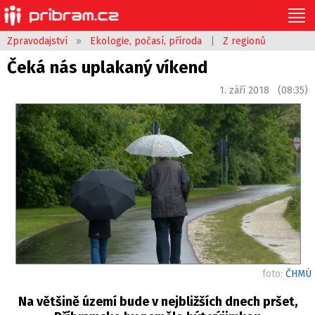
Zpravodajství
»
Ekologie, počasí, příroda
|
Z regionů
Čeká nás uplakaný víkend
1. září 2018 (08:35)
foto:
ČHMÚ
Na většině území bude v nejbližších dnech pršet,