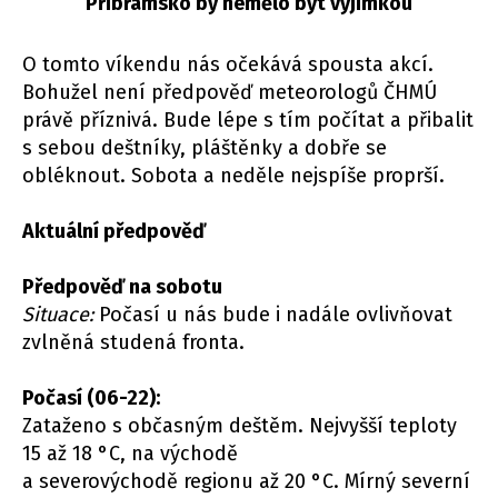
Příbramsko by nemělo být výjimkou
O tomto víkendu nás očekává spousta akcí.
Bohužel není předpověď meteorologů ČHMÚ
právě příznivá. Bude lépe s tím počítat a přibalit
s sebou deštníky, pláštěnky a dobře se
obléknout. Sobota a neděle nejspíše proprší.
Aktuální předpověď
Předpověď na sobotu
Situace:
Počasí u nás bude i nadále ovlivňovat
zvlněná studená fronta.
Počasí (06-22):
Zataženo s občasným deštěm. Nejvyšší teploty
15 až 18 °C, na východě
a severovýchodě regionu až 20 °C. Mírný severní