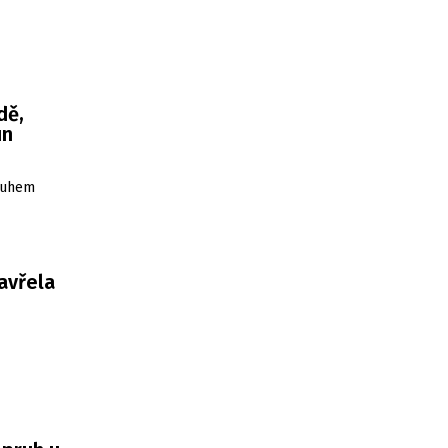
dě,
un
pruhem
avřela