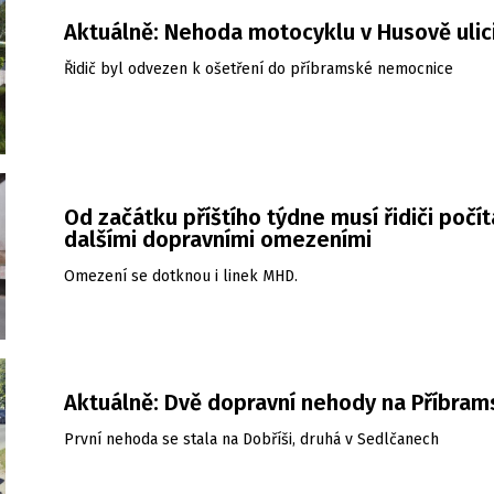
Aktuálně: Nehoda motocyklu v Husově ulic
Řidič byl odvezen k ošetření do příbramské nemocnice
Od začátku příštího týdne musí řidiči počíta
dalšími dopravními omezeními
Omezení se dotknou i linek MHD.
Aktuálně: Dvě dopravní nehody na Příbram
První nehoda se stala na Dobříši, druhá v Sedlčanech