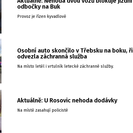
Aktuálně: Nehoda dvou vozů blokuje jízdní
odbočky na Buk
Provoz je řízen kyvadlově
Osobní auto skončilo v Třebsku na boku, ř
odvezla záchranná služba
Na místo letěl i vrtulník letecké záchranné služby.
Aktuálně: U Rosovic nehoda dodávky
Na místě zasahují policisté