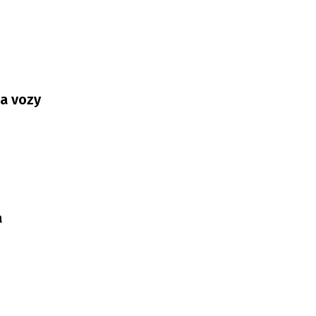
va vozy
a