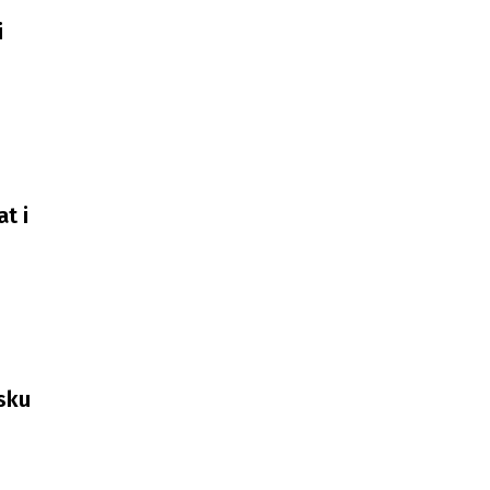
i
t i
sku