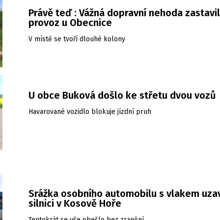
Právě teď : Vážná dopravní nehoda zastavi
provoz u Obecnice
V místě se tvoří dlouhé kolony
U obce Buková došlo ke střetu dvou vozů
Havarované vozidlo blokuje jízdní pruh
Srážka osobního automobilu s vlakem uza
silnici v Kosově Hoře
Tentokrát se vše obešlo bez zranění