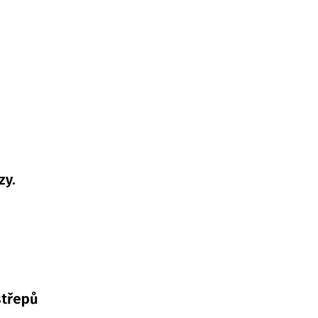
zy.
střepů