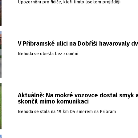
Upozornění pro řidiče, kteří tímto úsekem projíždějí
V Příbramské ulici na Dobříši havarovaly d
Nehoda se obešla bez zranění
Aktuálně: Na mokré vozovce dostal smyk 
skončil mimo komunikaci
Nehoda se stala na 19 km D4 směrem na Příbram