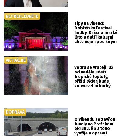
NEPŘEHLÉDNĚTE
Tipy na víkend:
Dobříšský Festival
hudby, Krásnohorské
léto a další kulturní
akce nejen pod širým
nebem
AKTUÁLNĚ
Vedra se vracejí. Už
od neděle udeří
tropické teploty,
příští týden bude
znovu velmi horký
DOPRAVA
O víkendu se zavřou
tunely na Pražském
okruhu. ŘSD toho
využije a opraví i