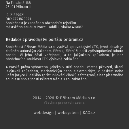
Na Flusárně 168
261 01 Příbram III
IČ: 21829021
DIČ: CZ21829021
Společnost je zapsána v obchodním rejstříku
městského soudu v Praze - oddíl C, vložka 407087.
Redakce zpravodajství portálu pribram.cz
Společnost Příbram Média s.r.o. využívá zpravodajství ČTK, jehož obsah je
chráněn autorským zákonem. Přepis, šíření či další zpřístupňování tohoto
obsahu či jeho části veřejnosti, a to jakýmkoliv způsobem, je bez
předchozího souhlasu ČTK výslovně zakázáno.
Autorská práva vyhrazena. Jakékoliv užití obsahu včetně převzetí, šíření
jakýmkoli způsobem, mechanickým nebo elektronickým, v českém nebo
jiném jazyce či dalšího zpřístupňování článků a fotografií je bez písemného
souhlasu společnosti Příbram Média s.r.o. zakázáno.
2014 - 2026 © Příbram Média s.r.o.
Všechna práva vyhrazena.
webdesign | websystem | KAO.cz