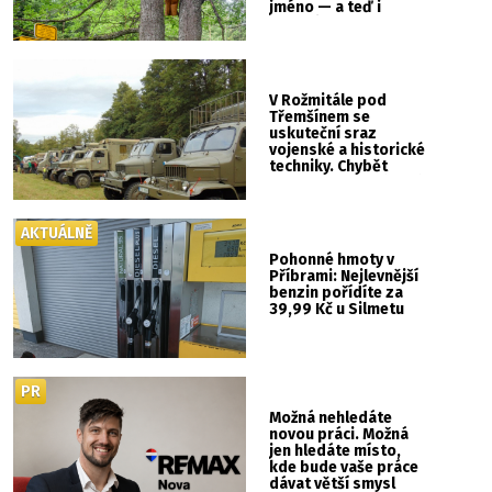
jméno — a teď i
vlastní cedulku
V Rožmitále pod
Třemšínem se
uskuteční sraz
vojenské a historické
techniky. Chybět
nebude kaskadérská
show ani hudba
AKTUÁLNĚ
Pohonné hmoty v
Příbrami: Nejlevnější
benzin pořídíte za
39,99 Kč u Silmetu
PR
Možná nehledáte
novou práci. Možná
jen hledáte místo,
kde bude vaše práce
dávat větší smysl