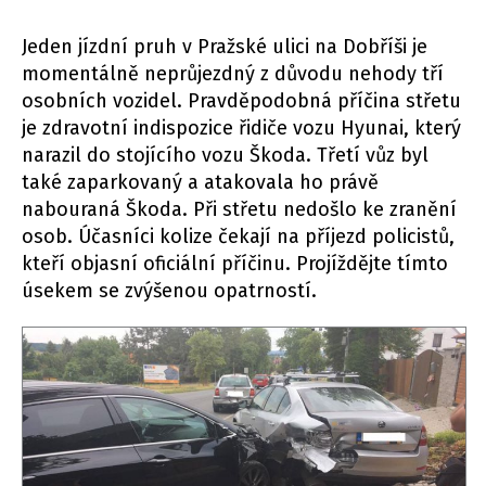
Jeden jízdní pruh v Pražské ulici na Dobříši je
momentálně neprůjezdný z důvodu nehody tří
osobních vozidel. Pravděpodobná příčina střetu
je zdravotní indispozice řidiče vozu Hyunai, který
narazil do stojícího vozu Škoda. Třetí vůz byl
také zaparkovaný a atakovala ho právě
nabouraná Škoda. Při střetu nedošlo ke zranění
osob. Účasníci kolize čekají na příjezd policistů,
kteří objasní oficiální příčinu. Projíždějte tímto
úsekem se zvýšenou opatrností.