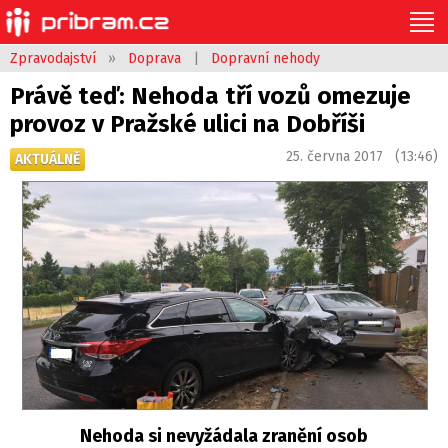
Zpravodajství
»
Doprava
|
Dopravní nehody
Právě teď: Nehoda tří vozů omezuje
provoz v Pražské ulici na Dobříši
25. června 2017 (13:46)
AKTUÁLNĚ
Nehoda si nevyžádala zranění osob