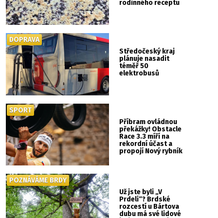
rodinného receptu
DOPRAVA
Středočeský kraj
plánuje nasadit
téměř 50
elektrobusů
SPORT
Příbram ovládnou
překážky! Obstacle
Race 3.3 míří na
rekordní účast a
propojí Nový rybník
se Svatou Horou
POZNÁVÁME BRDY
Už jste byli „V
Prdeli“? Brdské
rozcestí u Bártova
dubu má své lidové