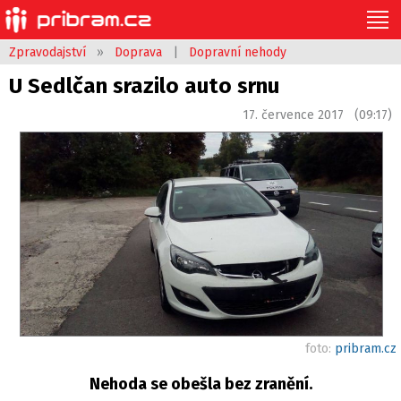
Zpravodajství
»
Doprava
|
Dopravní nehody
U Sedlčan srazilo auto srnu
17. července 2017 (09:17)
foto:
pribram.cz
Nehoda se obešla bez zranění.