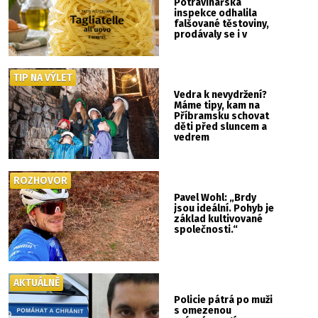
Potravinářská
inspekce odhalila
falšované těstoviny,
prodávaly se i v
Albertu
TIP NA VÝLET
Vedra k nevydržení?
Máme tipy, kam na
Příbramsku schovat
děti před sluncem a
vedrem
ROZHOVOR
Pavel Wohl: „Brdy
jsou ideální. Pohyb je
základ kultivované
společnosti.“
AKTUÁLNĚ
Policie pátrá po muži
s omezenou