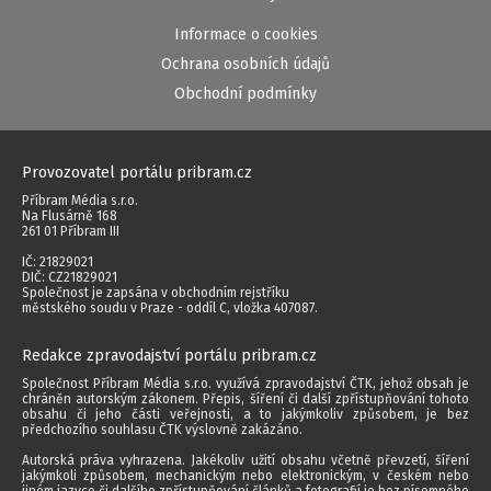
Informace o cookies
Ochrana osobních údajů
Obchodní podmínky
Provozovatel portálu pribram.cz
Příbram Média s.r.o.
Na Flusárně 168
261 01 Příbram III
IČ: 21829021
DIČ: CZ21829021
Společnost je zapsána v obchodním rejstříku
městského soudu v Praze - oddíl C, vložka 407087.
Redakce zpravodajství portálu pribram.cz
Společnost Příbram Média s.r.o. využívá zpravodajství ČTK, jehož obsah je
chráněn autorským zákonem. Přepis, šíření či další zpřístupňování tohoto
obsahu či jeho části veřejnosti, a to jakýmkoliv způsobem, je bez
předchozího souhlasu ČTK výslovně zakázáno.
Autorská práva vyhrazena. Jakékoliv užití obsahu včetně převzetí, šíření
jakýmkoli způsobem, mechanickým nebo elektronickým, v českém nebo
jiném jazyce či dalšího zpřístupňování článků a fotografií je bez písemného