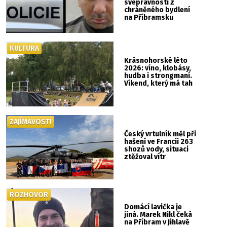
svéprávností z
chráněného bydlení
na Příbramsku
KULTURA
Krásnohorské léto
2026: víno, klobásy,
hudba i strongmani.
Víkend, který má tah
ZAJÍMAVOSTI
Český vrtulník měl při
hašení ve Francii 263
shozů vody, situaci
ztěžoval vítr
ROZHOVOR
Domácí lavička je
jiná. Marek Nikl čeká
na Příbram v Jihlavě