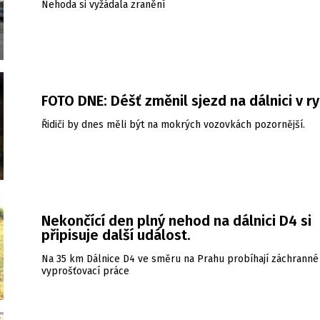
Nehoda si vyžádala zranění
FOTO DNE: Déšť změnil sjezd na dálnici v r
Řidiči by dnes měli být na mokrých vozovkách pozornější.
Nekončící den plný nehod na dálnici D4 si
připisuje další událost.
Na 35 km Dálnice D4 ve směru na Prahu probíhají záchranné
vyprošťovací práce