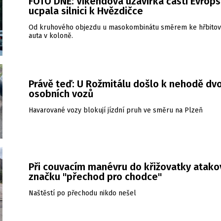
FOTO DNE: Víkendová uzavírka části Evrop
ucpala silnici k Hvězdičce
Od kruhového objezdu u masokombinátu směrem ke hřbitovu
auta v koloně.
Právě teď: U Rožmitálu došlo k nehodě dv
osobních vozů
Havarované vozy blokují jízdní pruh ve směru na Plzeň
Při couvacím manévru do křižovatky atako
značku "přechod pro chodce"
Naštěstí po přechodu nikdo nešel