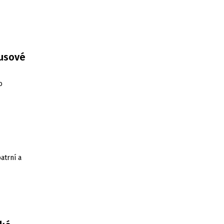
busové
o
atrní a