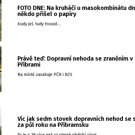
FOTO DNE: Na kruháči u masokombinátu d
někdo přišel o papíry
Kudy jel, tudy trousil…
Právě teď: Dopravní nehoda se zraněním v
Příbrami
Na místě zasahuje PČR i RZS
Víc jak sedm stovek dopravních nehod se 
za půl roku na Příbramsku
To je o 29 více než za stejné období vloni.