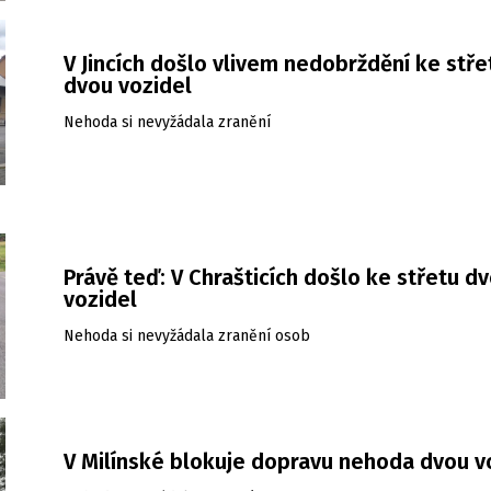
V Jincích došlo vlivem nedobrždění ke stře
dvou vozidel
Nehoda si nevyžádala zranění
Právě teď: V Chrašticích došlo ke střetu d
vozidel
Nehoda si nevyžádala zranění osob
V Milínské blokuje dopravu nehoda dvou v