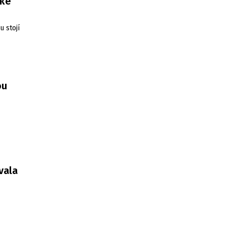
ské
 stojí
ou
vala