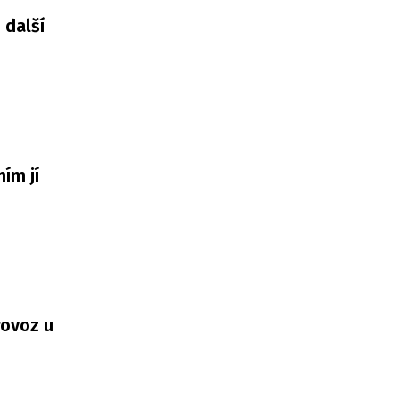
 další
ím jí
ovoz u