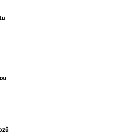
tu
vou
ozů