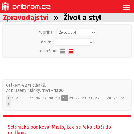
Zpravodajství
» Život a styl
rubrika:
druh:
rozvržení:
Celkem
4271
článků.
Zobrazeny články:
1141
-
1200
‹
1
2
3
...
15
16
17
18
19
20
21
22
23
24
25
...
70
71
72
›
Solenická podkova: Místo, kde se řeka stáčí do
podkovy