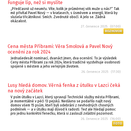
Funguje líp, než si myslíte
„Předčasně už neumřu. Víte, kolik je průměrnej věk muže u nás?“ Tak
mě přivítal Pavel Nový — v kraťasech, s úsměvem a energií, která by
slušela třicátníkovi. Smích. Zvednuté obočí. A jelo se. Žádná
okázalost.
27. července 2025 (07:00)
ROZHOVOR
Cena města Příbrami: Věra Smolová a Pavel Nový
oceněni za rok 2024
Jednašedesát nominací, dvanáct jmen, dva ocenění. To je výsledek
Ceny města Příbrami za rok 2024, která tradičně vyzdvihuje osobnosti
spojené s městem a jeho veřejným životem.
26. července 2025 (17:30)
Lusy hledá domov. Věrná fenka z útulku v Lazci čeká
na nový začátek
V psím útulku v Lazci, který spravují Technické služby města Příbrami,
je momentálně v péči 13 pejsků. Nedávno se podařilo najít nový
domov všem 15 psům, kteří byli odebráni z nevhodných chovných
podmínek — a v útulku mají důvod k radosti. Teď ale hledají pomoc
pro jednu konkrétní fenečku, která si zaslouží zvláštní pozornost.
26. července 2025 (16:00)
FOTO