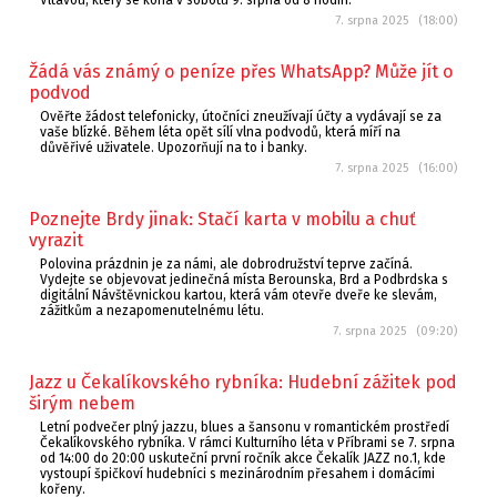
Vltavou, který se koná v sobotu 9. srpna od 8 hodin.
7. srpna 2025 (18:00)
Žádá vás známý o peníze přes WhatsApp? Může jít o
podvod
Ověřte žádost telefonicky, útočníci zneužívají účty a vydávají se za
vaše blízké. Během léta opět sílí vlna podvodů, která míří na
důvěřivé uživatele. Upozorňují na to i banky.
7. srpna 2025 (16:00)
Poznejte Brdy jinak: Stačí karta v mobilu a chuť
vyrazit
Polovina prázdnin je za námi, ale dobrodružství teprve začíná.
Vydejte se objevovat jedinečná místa Berounska, Brd a Podbrdska s
digitální Návštěvnickou kartou, která vám otevře dveře ke slevám,
zážitkům a nezapomenutelnému létu.
7. srpna 2025 (09:20)
Jazz u Čekalíkovského rybníka: Hudební zážitek pod
širým nebem
Letní podvečer plný jazzu, blues a šansonu v romantickém prostředí
Čekalíkovského rybníka. V rámci Kulturního léta v Příbrami se 7. srpna
od 14:00 do 20:00 uskuteční první ročník akce Čekalík JAZZ no.1, kde
vystoupí špičkoví hudebníci s mezinárodním přesahem i domácími
kořeny.