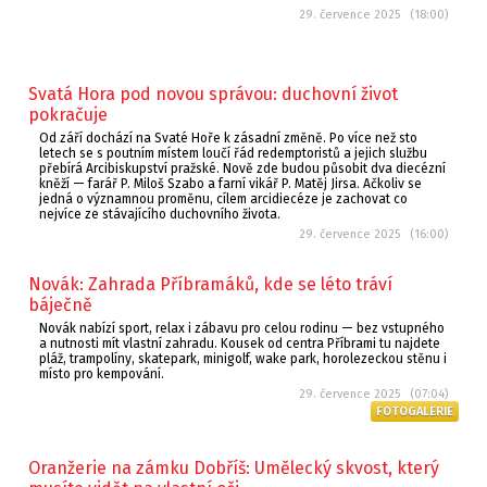
29. července 2025 (18:00)
Svatá Hora pod novou správou: duchovní život
pokračuje
Od září dochází na Svaté Hoře k zásadní změně. Po více než sto
letech se s poutním místem loučí řád redemptoristů a jejich službu
přebírá Arcibiskupství pražské. Nově zde budou působit dva diecézní
kněží — farář P. Miloš Szabo a farní vikář P. Matěj Jirsa. Ačkoliv se
jedná o významnou proměnu, cílem arcidiecéze je zachovat co
nejvíce ze stávajícího duchovního života.
29. července 2025 (16:00)
Novák: Zahrada Příbramáků, kde se léto tráví
báječně
Novák nabízí sport, relax i zábavu pro celou rodinu — bez vstupného
a nutnosti mít vlastní zahradu. Kousek od centra Příbrami tu najdete
pláž, trampolíny, skatepark, minigolf, wake park, horolezeckou stěnu i
místo pro kempování.
29. července 2025 (07:04)
FOTOGALERIE
Oranžerie na zámku Dobříš: Umělecký skvost, který