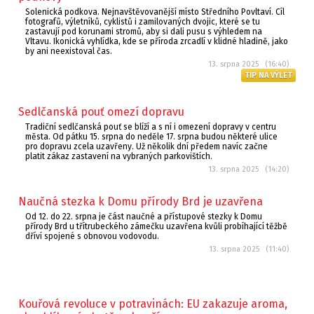
Solenická podkova. Nejnavštěvovanější místo Středního Povltaví. Cíl
fotografů, výletníků, cyklistů i zamilovaných dvojic, které se tu
zastavují pod korunami stromů, aby si dali pusu s výhledem na
Vltavu. Ikonická vyhlídka, kde se příroda zrcadlí v klidné hladině, jako
by ani neexistoval čas.
13. srpna 2025 (16:40)
TIP NA VÝLET
Sedlčanská pouť omezí dopravu
Tradiční sedlčanská pouť se blíží a s ní i omezení dopravy v centru
města. Od pátku 15. srpna do neděle 17. srpna budou některé ulice
pro dopravu zcela uzavřeny. Už několik dní předem navíc začne
platit zákaz zastavení na vybraných parkovištích.
13. srpna 2025 (14:20)
Naučná stezka k Domu přírody Brd je uzavřena
Od 12. do 22. srpna je část naučné a přístupové stezky k Domu
přírody Brd u třítrubeckého zámečku uzavřena kvůli probíhající těžbě
dříví spojené s obnovou vodovodu.
13. srpna 2025 (11:40)
Kouřová revoluce v potravinách: EU zakazuje aroma,