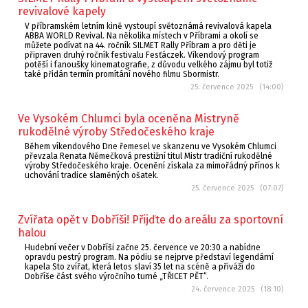
revivalové kapely
V příbramském letním kině vystoupí světoznámá revivalová kapela
ABBA WORLD Revival. Na několika místech v Příbrami a okolí se
můžete podívat na 44. ročník SILMET Rally Příbram a pro děti je
připraven druhý ročník festivalu Fesťáczek. Víkendový program
potěší i fanoušky kinematografie, z důvodu velkého zájmu byl totiž
také přidán termín promítání nového filmu Sbormistr.
25. července 2025 (14:00)
Ve Vysokém Chlumci byla oceněna Mistryně
rukodělné výroby Středočeského kraje
Během víkendového Dne řemesel ve skanzenu ve Vysokém Chlumci
převzala Renata Němečková prestižní titul Mistr tradiční rukodělné
výroby Středočeského kraje. Ocenění získala za mimořádný přínos k
uchování tradice slaměných ošatek.
25. července 2025 (07:07)
Zvířata opět v Dobříši! Přijďte do areálu za sportovní
halou
Hudební večer v Dobříši začne 25. července ve 20:30 a nabídne
opravdu pestrý program. Na pódiu se nejprve představí legendární
kapela Sto zvířat, která letos slaví 35 let na scéně a přiváží do
Dobříše část svého výročního turné „TŘICET PĚT“.
24. července 2025 (18:10)