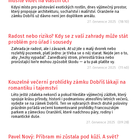
musíte vidět na vlastní oči
Kdysi místo pro pěstování exotických rostlin, dnes výjimečný prostor,
který propojuje architekturu, sochařství i malířství. Oranžerie na
zámku Dobříš už dávno není jen doplňkem areálu.
27. července 2025 (18:10)
Radost nebo riziko? Kdy se z vaší zahrady může stát
problém pro úřad i sousedy
Zahrada je radost, ale i závazek. Ať už jde o malý dvorek nebo
rozlehlý pozemek, platí jedno: je třeba se o něj starat. Nejde jen o to,
aby „hezky vypadal“. Zanedbaný strom, přerostlá tráva nebo
prorůstající keře mohou způsobit škodu — a tu pak platíte vy.
27. července 2025 (11:40)
Kouzelné večerní prohlídky zámku Dobříš lákají na
romantiku i tajemství
Léto ještě zdaleka nekončí a pokud hledáte výjimečný zážitek, který
spojuje krásu přírody, historii i podmanivou atmosféru letních večerů,
vydejte se na zámek Dobříš. Ten ve vybraných dnech druhé poloviny
prázdnin pořádá večerní komentované prohlídky Francouzským
parkem a zámeckou Oranžérií, které nadchnou páry, rodiny i
romantické duše.
27. července 2025 (09:28)
Pavel Nový: Příbram mi zůstala pod kůží. A svět?