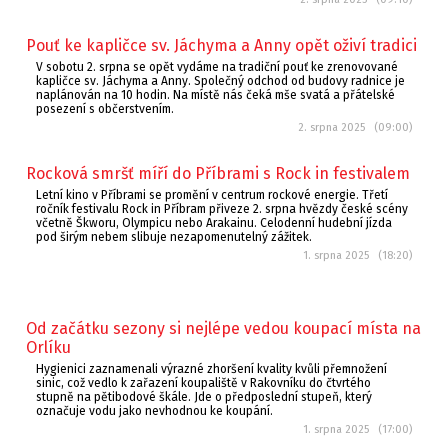
Pouť ke kapličce sv. Jáchyma a Anny opět oživí tradici
V sobotu 2. srpna se opět vydáme na tradiční pouť ke zrenovované
kapličce sv. Jáchyma a Anny. Společný odchod od budovy radnice je
naplánován na 10 hodin. Na místě nás čeká mše svatá a přátelské
posezení s občerstvením.
2. srpna 2025 (09:00)
Rocková smršť míří do Příbrami s Rock in festivalem
Letní kino v Příbrami se promění v centrum rockové energie. Třetí
ročník festivalu Rock in Příbram přiveze 2. srpna hvězdy české scény
včetně Škworu, Olympicu nebo Arakainu. Celodenní hudební jízda
pod širým nebem slibuje nezapomenutelný zážitek.
1. srpna 2025 (18:20)
Od začátku sezony si nejlépe vedou koupací místa na
Orlíku
Hygienici zaznamenali výrazné zhoršení kvality kvůli přemnožení
sinic, což vedlo k zařazení koupaliště v Rakovníku do čtvrtého
stupně na pětibodové škále. Jde o předposlední stupeň, který
označuje vodu jako nevhodnou ke koupání.
1. srpna 2025 (17:00)