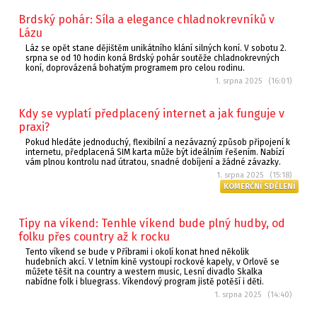
Brdský pohár: Síla a elegance chladnokrevníků v
Lázu
Láz se opět stane dějištěm unikátního klání silných koní. V sobotu 2.
srpna se od 10 hodin koná Brdský pohár soutěže chladnokrevných
koní, doprovázená bohatým programem pro celou rodinu.
1. srpna 2025 (16:01)
Kdy se vyplatí předplacený internet a jak funguje v
praxi?
Pokud hledáte jednoduchý, flexibilní a nezávazný způsob připojení k
internetu, předplacená SIM karta může být ideálním řešením. Nabízí
vám plnou kontrolu nad útratou, snadné dobíjení a žádné závazky.
1. srpna 2025 (15:18)
KOMERČNÍ SDĚLENÍ
Tipy na víkend: Tenhle víkend bude plný hudby, od
folku přes country až k rocku
Tento víkend se bude v Příbrami i okolí konat hned několik
hudebních akcí. V letním kině vystoupí rockové kapely, v Orlově se
můžete těšit na country a western music, Lesní divadlo Skalka
nabídne folk i bluegrass. Víkendový program jistě potěší i děti.
1. srpna 2025 (14:40)