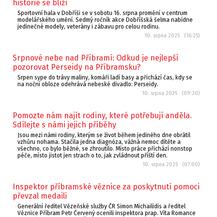
historie se blíží
Sportovní hala v Dobříši se v sobotu 16. srpna promění v centrum
modelářského umění. Sedmý ročník akce Dobříšská šelma nabídne
jedinečné modely, veterány i zábavu pro celou rodinu.
10. srpna 2025 (16:25)
Srpnové nebe nad Příbramí: Odkud je nejlepší
pozorovat Perseidy na Příbramsku?
Srpen sype do trávy maliny, komáři ladí basy a přichází čas, kdy se
na noční obloze odehrává nebeské divadlo: Perseidy.
10. srpna 2025 (09:20)
Pomozte nám najít rodiny, které potřebují anděla.
Sdílejte s námi jejich příběhy
Jsou mezi námi rodiny, kterým se život během jediného dne obrátil
vzhůru nohama. Stačila jedna diagnóza, vážná nemoc dítěte a
všechno, co bylo běžné, se zhroutilo. Místo práce přichází nonstop
péče, místo jistot jen strach o to, jak zvládnout příští den.
10. srpna 2025 (07:00)
Inspektor příbramské věznice za poskytnutí pomoci
převzal medaili
Generální ředitel Vězeňské služby ČR Simon Michailidis a ředitel
Věznice Příbram Petr Červený ocenili inspektora prap. Víta Romance