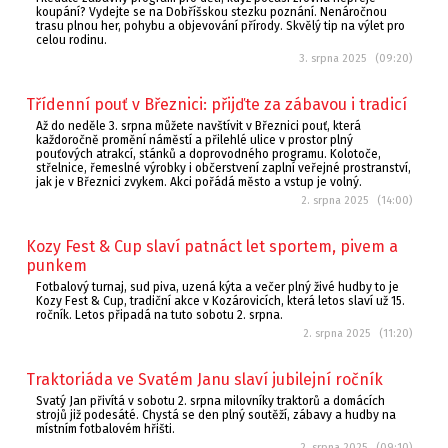
koupání? Vydejte se na Dobříšskou stezku poznání. Nenáročnou
trasu plnou her, pohybu a objevování přírody. Skvělý tip na výlet pro
celou rodinu.
3. srpna 2025 (09:20)
Třídenní pouť v Březnici: přijďte za zábavou i tradicí
Až do neděle 3. srpna můžete navštívit v Březnici pouť, která
každoročně promění náměstí a přilehlé ulice v prostor plný
pouťových atrakcí, stánků a doprovodného programu. Kolotoče,
střelnice, řemeslné výrobky i občerstvení zaplní veřejné prostranství,
jak je v Březnici zvykem. Akci pořádá město a vstup je volný.
2. srpna 2025 (14:00)
Kozy Fest & Cup slaví patnáct let sportem, pivem a
punkem
Fotbalový turnaj, sud piva, uzená kýta a večer plný živé hudby to je
Kozy Fest & Cup, tradiční akce v Kozárovicích, která letos slaví už 15.
ročník. Letos připadá na tuto sobotu 2. srpna.
2. srpna 2025 (11:20)
Traktoriáda ve Svatém Janu slaví jubilejní ročník
Svatý Jan přivítá v sobotu 2. srpna milovníky traktorů a domácích
strojů již podesáté. Chystá se den plný soutěží, zábavy a hudby na
místním fotbalovém hřišti.
2. srpna 2025 (09:10)