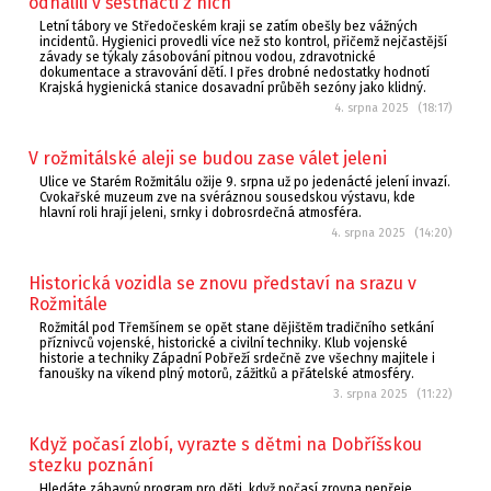
odhalili v šestnácti z nich
Letní tábory ve Středočeském kraji se zatím obešly bez vážných
incidentů. Hygienici provedli více než sto kontrol, přičemž nejčastější
závady se týkaly zásobování pitnou vodou, zdravotnické
dokumentace a stravování dětí. I přes drobné nedostatky hodnotí
Krajská hygienická stanice dosavadní průběh sezóny jako klidný.
4. srpna 2025 (18:17)
V rožmitálské aleji se budou zase válet jeleni
Ulice ve Starém Rožmitálu ožije 9. srpna už po jedenácté jelení invazí.
Cvokařské muzeum zve na svéráznou sousedskou výstavu, kde
hlavní roli hrají jeleni, srnky i dobrosrdečná atmosféra.
4. srpna 2025 (14:20)
Historická vozidla se znovu představí na srazu v
Rožmitále
Rožmitál pod Třemšínem se opět stane dějištěm tradičního setkání
příznivců vojenské, historické a civilní techniky. Klub vojenské
historie a techniky Západní Pobřeží srdečně zve všechny majitele i
fanoušky na víkend plný motorů, zážitků a přátelské atmosféry.
3. srpna 2025 (11:22)
Když počasí zlobí, vyrazte s dětmi na Dobříšskou
stezku poznání
Hledáte zábavný program pro děti, když počasí zrovna nepřeje