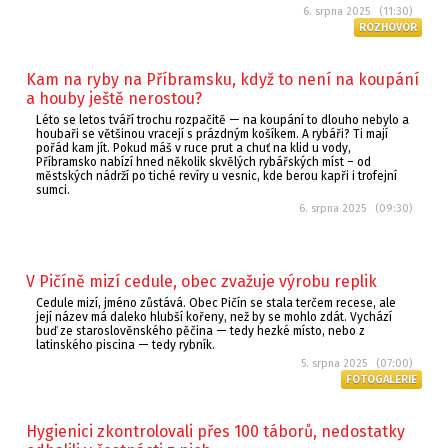
6. srpna 2025 (11:30)
ROZHOVOR
Kam na ryby na Příbramsku, když to není na koupání
a houby ještě nerostou?
Léto se letos tváří trochu rozpačitě — na koupání to dlouho nebylo a
houbaři se většinou vracejí s prázdným košíkem. A rybáři? Ti mají
pořád kam jít. Pokud máš v ruce prut a chuť na klid u vody,
Příbramsko nabízí hned několik skvělých rybářských míst – od
městských nádrží po tiché revíry u vesnic, kde berou kapři i trofejní
sumci.
6. srpna 2025 (09:30)
V Pičíně mizí cedule, obec zvažuje výrobu replik
Cedule mizí, jméno zůstává. Obec Pičín se stala terčem recese, ale
její název má daleko hlubší kořeny, než by se mohlo zdát. Vychází
buď ze staroslověnského pěčina — tedy hezké místo, nebo z
latinského piscina — tedy rybník.
5. srpna 2025 (07:00)
FOTOGALERIE
Hygienici zkontrolovali přes 100 táborů, nedostatky