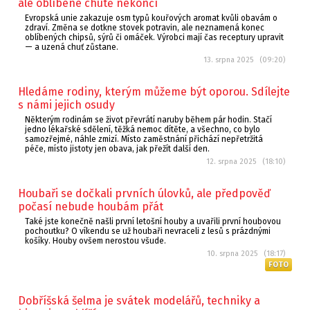
ale oblíbené chutě nekončí
Evropská unie zakazuje osm typů kouřových aromat kvůli obavám o
zdraví. Změna se dotkne stovek potravin, ale neznamená konec
oblíbených chipsů, sýrů či omáček. Výrobci mají čas receptury upravit
— a uzená chuť zůstane.
13. srpna 2025 (09:20)
Hledáme rodiny, kterým můžeme být oporou. Sdílejte
s námi jejich osudy
Některým rodinám se život převrátí naruby během pár hodin. Stačí
jedno lékařské sdělení, těžká nemoc dítěte, a všechno, co bylo
samozřejmé, náhle zmizí. Místo zaměstnání přichází nepřetržitá
péče, místo jistoty jen obava, jak přežít další den.
12. srpna 2025 (18:10)
Houbaři se dočkali prvních úlovků, ale předpověď
počasí nebude houbám přát
Také jste konečně našli první letošní houby a uvařili první houbovou
pochoutku? O víkendu se už houbaři nevraceli z lesů s prázdnými
košíky. Houby ovšem nerostou všude.
10. srpna 2025 (18:17)
FOTO
Dobříšská šelma je svátek modelářů, techniky a