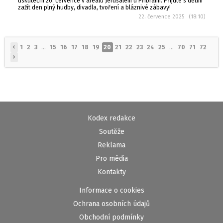
uskuteční 26. července v areálu Jerusalem u Příbrami. Přijďte s dětmi
zažít den plný hudby, divadla, tvoření a bláznivé zábavy!
22. července 2025 (18:10)
‹
1
2
3
...
15
16
17
18
19
20
21
22
23
24
25
...
70
71
72
›
Kodex redakce
Soutěže
Reklama
Pro média
Kontakty
Informace o cookies
Ochrana osobních údajů
Obchodní podmínky