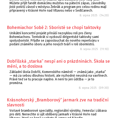
Můžete přijít fandit domácímu mužstvu na páteční zápas, závodníky
jistě potěší závod v městysu Žebrák a program pro celou rodinu mají
připravený v Krásné Hoře nad Vltavou nebo v Sedlčanech.
8. srpna 2025 (14:20)
Bohemiachor Sobě 2: Sboristé se chopí taktovky
Unikátní koncertní projekt přináší nezvyklou roli pro členy
Bohemiachoru. Tentokrát si vyzkouší dirigentské taktovky sami
spolusboristé. Přijďte se zaposlouchat do nového repertoáru v
podání známého sboru a jeho nových tváří v roli sbormistrů.
8. srpna 2025 (11:10)
Dobříšská „starka“ nespí ani o prázdninách. Škola se
mění, a to doslova
Základní škola Dobříš, Komenského náměstí — známá jako „starka“
— má za sebou dlouhou historii, ale rozhodně neusíná na vavřínech.
Právě teď se tu pracuje naplno. A není to jen údržba — je to
proměna.
8. srpna 2025 (09:30)
Krásnohorský „Bramborový“ jarmark zve na tradiční
slavnosti
Voňavé bramborové speciality, regionální výrobky, řemesla i zábava
pro děti. Nenechte si ujít oblíbený jarmark v Krásné Hoře nad