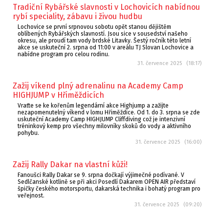
Tradiční Rybářské slavnosti v Lochovicích nabídnou
rybí speciality, zábavu i živou hudbu
Lochovice se první srpnovou sobotu opět stanou dějištěm
oblíbených Rybářských slavností. Jsou sice v sousedství našeho
okresu, ale proudí tam vody brdské Litavky. Šestý ročník této letní
akce se uskuteční 2. srpna od 11:00 v areálu TJ Slovan Lochovice a
nabídne program pro celou rodinu.
31. července 2025 (18:17)
Zažij víkend plný adrenalinu na Academy Camp
HIGHJUMP v Hřiměždicích
Vraťte se ke kořenům legendární akce Highjump a zažijte
nezapomenutelný víkend v lomu Hřiměždice. Od 1. do 3. srpna se zde
uskuteční Academy Camp HIGHJUMP Cliffdiving což je intenzivní
tréninkový kemp pro všechny milovníky skoků do vody a aktivního
pohybu.
31. července 2025 (16:00)
Zažij Rally Dakar na vlastní kůži!
Fanoušci Rally Dakar se 9. srpna dočkají výjimečné podívané. V
Sedlčanské kotlině se při akci Posedlí Dakarem OPEN AIR představí
špičky českého motorsportu, dakarská technika i bohatý program pro
veřejnost.
31. července 2025 (09:20)