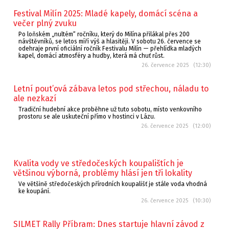
Festival Milín 2025: Mladé kapely, domácí scéna a
večer plný zvuku
Po loňském „nultém“ ročníku, který do Milína přilákal přes 200
návštěvníků, se letos míří výš a hlasitěji. V sobotu 26. července se
odehraje první oficiální ročník Festivalu Milín — přehlídka mladých
kapel, domácí atmosféry a hudby, která má chuť růst.
26. července 2025 (12:30)
Letní pout’ová zábava letos pod střechou, náladu to
ale nezkazí
Tradiční hudební akce proběhne už tuto sobotu, místo venkovního
prostoru se ale uskuteční přímo v hostinci v Lázu.
26. července 2025 (12:00)
Kvalita vody ve středočeských koupalištích je
většinou výborná, problémy hlásí jen tři lokality
Ve většině středočeských přírodních koupališť je stále voda vhodná
ke koupání.
26. července 2025 (10:30)
SILMET Rally Příbram: Dnes startuje hlavní závod z