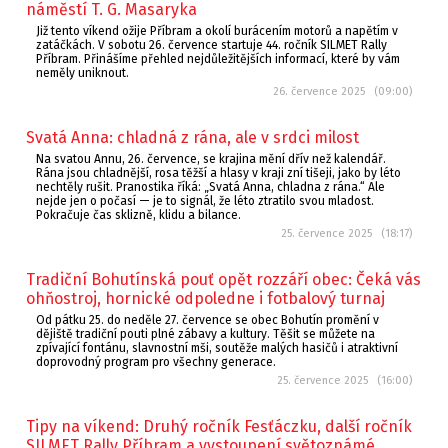
náměstí T. G. Masaryka
Již tento víkend ožije Příbram a okolí burácením motorů a napětím v
zatáčkách. V sobotu 26. července startuje 44. ročník SILMET Rally
Příbram. Přinášíme přehled nejdůležitějších informací, které by vám
neměly uniknout.
26. července 2025 (09:00)
Svatá Anna: chladná z rána, ale v srdci milost
Na svatou Annu, 26. července, se krajina mění dřív než kalendář.
Rána jsou chladnější, rosa těžší a hlasy v kraji zní tišeji, jako by léto
nechtěly rušit. Pranostika říká: „Svatá Anna, chladna z rána.“ Ale
nejde jen o počasí — je to signál, že léto ztratilo svou mladost.
Pokračuje čas sklizně, klidu a bilance.
25. července 2025 (18:17)
Tradiční Bohutínská pouť opět rozzáří obec: Čeká vás
ohňostroj, hornické odpoledne i fotbalový turnaj
Od pátku 25. do neděle 27. července se obec Bohutín promění v
dějiště tradiční pouti plné zábavy a kultury. Těšit se můžete na
zpívající fontánu, slavnostní mši, soutěže malých hasičů i atraktivní
doprovodný program pro všechny generace.
25. července 2025 (16:00)
Tipy na víkend: Druhý ročník Fesťáczku, další ročník
SILMET Rally Příbram a vystoupení světoznámé