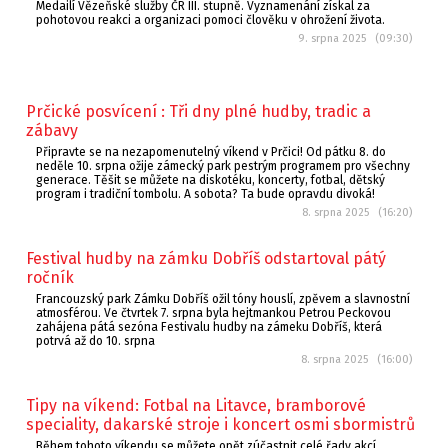
Medailí Vězeňské služby ČR III. stupně. Vyznamenání získal za
pohotovou reakci a organizaci pomoci člověku v ohrožení života.
9. srpna 2025 (09:30)
Prčické posvícení : Tři dny plné hudby, tradic a
zábavy
Připravte se na nezapomenutelný víkend v Prčici! Od pátku 8. do
neděle 10. srpna ožije zámecký park pestrým programem pro všechny
generace. Těšit se můžete na diskotéku, koncerty, fotbal, dětský
program i tradiční tombolu. A sobota? Ta bude opravdu divoká!
8. srpna 2025 (16:20)
Festival hudby na zámku Dobříš odstartoval pátý
ročník
Francouzský park Zámku Dobříš ožil tóny houslí, zpěvem a slavnostní
atmosférou. Ve čtvrtek 7. srpna byla hejtmankou Petrou Peckovou
zahájena pátá sezóna Festivalu hudby na zámeku Dobříš, která
potrvá až do 10. srpna
8. srpna 2025 (16:00)
Tipy na víkend: Fotbal na Litavce, bramborové
speciality, dakarské stroje i koncert osmi sbormistrů
Během tohoto víkendu se můžete opět zúčastnit celé řady akcí.