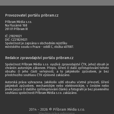
Provozovatel portálu pribram.cz
Příbram Média s.r.o.
Na Flusárně 168
261 01 Příbram III
IČ: 21829021
DIČ: CZ21829021
Společnost je zapsána v obchodním rejstříku
městského soudu v Praze - oddíl C, vložka 407087.
Redakce zpravodajství portálu pribram.cz
Společnost Příbram Média s.r.o. využívá zpravodajství ČTK, jehož obsah je
chráněn autorským zákonem. Přepis, šíření či další zpřístupňování tohoto
obsahu či jeho části veřejnosti, a to jakýmkoliv způsobem, je bez
předchozího souhlasu ČTK výslovně zakázáno.
Autorská práva vyhrazena. Jakékoliv užití obsahu včetně převzetí, šíření
jakýmkoli způsobem, mechanickým nebo elektronickým, v českém nebo
jiném jazyce či dalšího zpřístupňování článků a fotografií je bez písemného
souhlasu společnosti Příbram Média s.r.o. zakázáno.
2014 - 2026 © Příbram Média s.r.o.
Všechna práva vyhrazena.