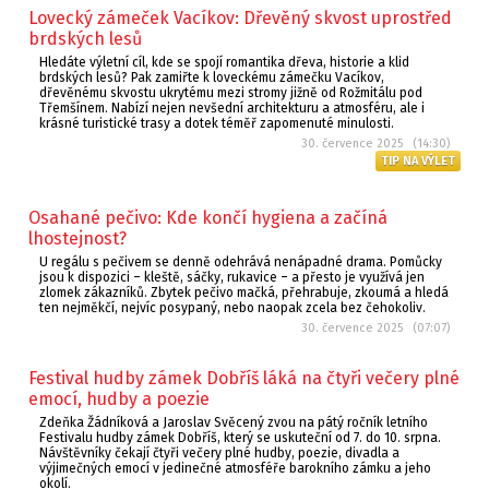
Lovecký zámeček Vacíkov: Dřevěný skvost uprostřed
brdských lesů
Hledáte výletní cíl, kde se spojí romantika dřeva, historie a klid
brdských lesů? Pak zamiřte k loveckému zámečku Vacíkov,
dřevěnému skvostu ukrytému mezi stromy jižně od Rožmitálu pod
Třemšínem. Nabízí nejen nevšední architekturu a atmosféru, ale i
krásné turistické trasy a dotek téměř zapomenuté minulosti.
30. července 2025 (14:30)
TIP NA VÝLET
Osahané pečivo: Kde končí hygiena a začíná
lhostejnost?
U regálu s pečivem se denně odehrává nenápadné drama. Pomůcky
jsou k dispozici – kleště, sáčky, rukavice – a přesto je využívá jen
zlomek zákazníků. Zbytek pečivo mačká, přehrabuje, zkoumá a hledá
ten nejměkčí, nejvíc posypaný, nebo naopak zcela bez čehokoliv.
30. července 2025 (07:07)
Festival hudby zámek Dobříš láká na čtyři večery plné
emocí, hudby a poezie
Zdeňka Žádníková a Jaroslav Svěcený zvou na pátý ročník letního
Festivalu hudby zámek Dobříš, který se uskuteční od 7. do 10. srpna.
Návštěvníky čekají čtyři večery plné hudby, poezie, divadla a
výjimečných emocí v jedinečné atmosféře barokního zámku a jeho
okolí.