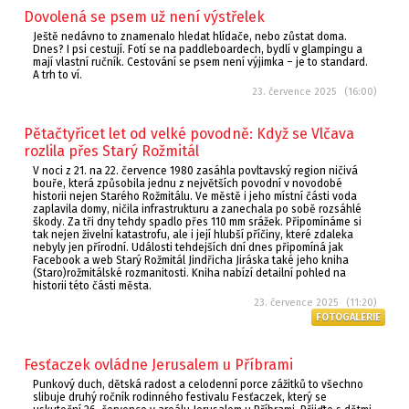
Dovolená se psem už není výstřelek
Ještě nedávno to znamenalo hledat hlídače, nebo zůstat doma.
Dnes? I psi cestují. Fotí se na paddleboardech, bydlí v glampingu a
mají vlastní ručník. Cestování se psem není výjimka – je to standard.
A trh to ví.
23. července 2025 (16:00)
Pětačtyřicet let od velké povodně: Když se Vlčava
rozlila přes Starý Rožmitál
V noci z 21. na 22. července 1980 zasáhla povltavský region ničivá
bouře, která způsobila jednu z největších povodní v novodobé
historii nejen Starého Rožmitálu. Ve městě i jeho místní části voda
zaplavila domy, ničila infrastrukturu a zanechala po sobě rozsáhlé
škody. Za tři dny tehdy spadlo přes 110 mm srážek. Připomínáme si
tak nejen živelní katastrofu, ale i její hlubší příčiny, které zdaleka
nebyly jen přírodní. Události tehdejších dní dnes připomíná jak
Facebook a web Starý Rožmitál Jindřicha Jiráska také jeho kniha
(Staro)rožmitálské rozmanitosti. Kniha nabízí detailní pohled na
historii této části města.
23. července 2025 (11:20)
FOTOGALERIE
Fesťaczek ovládne Jerusalem u Příbrami
Punkový duch, dětská radost a celodenní porce zážitků to všechno
slibuje druhý ročník rodinného festivalu Fesťaczek, který se