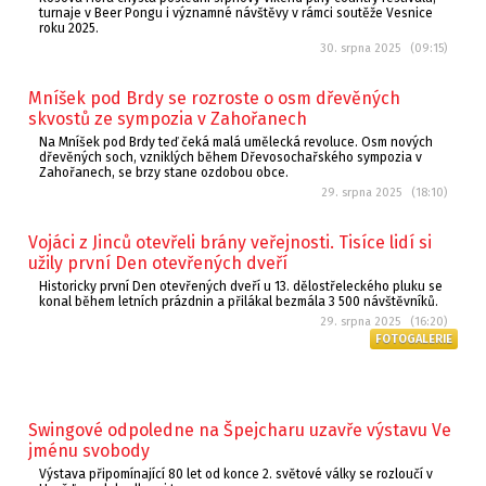
turnaje v Beer Pongu i významné návštěvy v rámci soutěže Vesnice
roku 2025.
30. srpna 2025 (09:15)
Mníšek pod Brdy se rozroste o osm dřevěných
skvostů ze sympozia v Zahořanech
Na Mníšek pod Brdy teď čeká malá umělecká revoluce. Osm nových
dřevěných soch, vzniklých během Dřevosochařského sympozia v
Zahořanech, se brzy stane ozdobou obce.
29. srpna 2025 (18:10)
Vojáci z Jinců otevřeli brány veřejnosti. Tisíce lidí si
užily první Den otevřených dveří
Historicky první Den otevřených dveří u 13. dělostřeleckého pluku se
konal během letních prázdnin a přilákal bezmála 3 500 návštěvníků.
29. srpna 2025 (16:20)
FOTOGALERIE
Swingové odpoledne na Špejcharu uzavře výstavu Ve
jménu svobody
Výstava připomínající 80 let od konce 2. světové války se rozloučí v