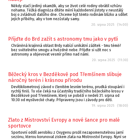
Někdy stačí jediný okamžik, aby se život celé rodiny obrátil vzhůru
nohama. Těžká diagnóza dítěte mění každodenní jistoty v neustálý
boj o zvládnutí dalšího dne. Chceme být těmto rodinám blízko a sdílet
jejich příběhy, aby v tom nezůstaly samy.
20. srpna 2025 (14:00)
Přijďte do Brd zažít s astronomy tmu jako v pytli
Chráněná krajinná oblast Brdy nabízí unikátní zážitek - tmu téměř
bez světelného smogu a hvězdné nebe. Přijďte si užít noc s
astronomy a objevovat vesmír přímo nad námi.
20. srpna 2025 (11:30)
Běžecký kros v Bezděkově pod Třemšínem slibuje
náročný terén i krásnou přírodu
Devítikilometrový závod v členitém lesním terénu, prudká stoupání i
rychlý finiš. To vše čeká na účastníky tradičního běžeckého krosu v
Bezděkově pod Třemšínem, který se poběží v nedeli 31. srpna od
10:30 od myslivecké chaty. Připraveny jsou i závody pro děti.
19. srpna 2025 (18:00)
Zlato z Mistrovství Evropy a nové šance pro malé
sportovce
Sportovní oddíl aerobiku z Oxygenu prožil nezapomenutelnou jarní
sezónu, kterou korunoval ziskem zlata na Mistrovství Evropy. Nyní se