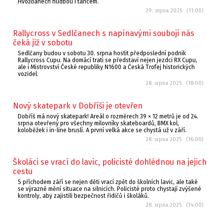
Hvožďanech hudbou i tancem.
29. srpna 2025 (11:00)
Rallycross v Sedlčanech s napínavými souboji nás
čeká již v sobotu
Sedlčany budou v sobotu 30. srpna hostit předposlední podnik
Rallycross Cupu. Na domácí trati se představí nejen jezdci RX Cupu,
ale i Mistrovství České republiky N1600 a Česká Trofej historických
vozidel.
28. srpna 2025 (18:00)
Nový skatepark v Dobříši je otevřen
Dobříš má nový skatepark! Areál o rozměrech 39 × 12 metrů je od 24.
srpna otevřený pro všechny milovníky skateboardů, BMX kol,
koloběžek i in-line bruslí. A první velká akce se chystá už v září.
28. srpna 2025 (16:00)
Školáci se vrací do lavic, policisté dohlédnou na jejich
cestu
S příchodem září se nejen děti vrací zpět do školních lavic, ale také
se výrazně mění situace na silnicích. Policisté proto chystají zvýšené
kontroly, aby zajistili bezpečnost řidičů i školáků.
28. srpna 2025 (14:00)