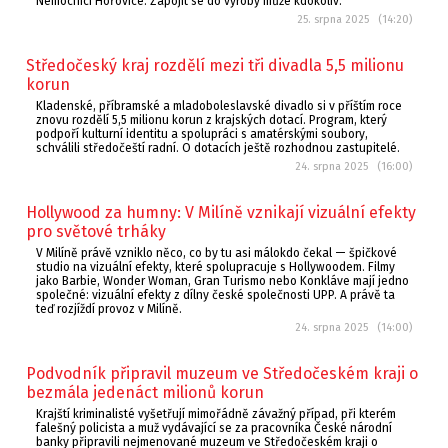
Nemocnici Hořovice. Zapojit se do výroby může kdokoliv.
25. srpna 2025 (14:20)
Středočeský kraj rozdělí mezi tři divadla 5,5 milionu
korun
Kladenské, příbramské a mladoboleslavské divadlo si v příštím roce
znovu rozdělí 5,5 milionu korun z krajských dotací. Program, který
podpoří kulturní identitu a spolupráci s amatérskými soubory,
schválili středočeští radní. O dotacích ještě rozhodnou zastupitelé.
24. srpna 2025 (16:00)
Hollywood za humny: V Milíně vznikají vizuální efekty
pro světové trháky
V Milíně právě vzniklo něco, co by tu asi málokdo čekal — špičkové
studio na vizuální efekty, které spolupracuje s Hollywoodem. Filmy
jako Barbie, Wonder Woman, Gran Turismo nebo Konkláve mají jedno
společné: vizuální efekty z dílny české společnosti UPP. A právě ta
teď rozjíždí provoz v Milíně.
24. srpna 2025 (14:00)
Podvodník připravil muzeum ve Středočeském kraji o
bezmála jedenáct milionů korun
Krajští kriminalisté vyšetřují mimořádně závažný případ, při kterém
falešný policista a muž vydávající se za pracovníka České národní
banky připravili nejmenované muzeum ve Středočeském kraji o