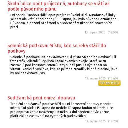
Školní ulice opět průjezdná, autobusy se vrátí až
podle původního plánu
Od pondělí mohou řidiči opět projíždět Školní ulicí. Autobusové linky
se sem ale vrátí až od pondělí 18. srpna, jak bylo původně oznámeno.
Důvodem je pozdní oznámení o předčasném ukončení stavebních
prací.
13. srpna 2025 (18:00)
Solenická podkova: Místo, kde se řeka stáčí do
podkovy
Solenická podkova. Nejnavštěvovanější místo Středního Povltaví. Cíl
fotografů, výletníků, cyklistů i zamilovaných dvojic, které se tu
zastavují pod korunami stromů, aby si dali pusu s výhledem na
Vltavu. Ikonická vyhlídka, kde se příroda zrcadlí v klidné hladině, jako
by ani neexistoval čas.
13. srpna 2025 (16:40)
TIP NA VÝLET
Sedlčanská pouť omezí dopravu
Tradiční sedlčanská pouť se blíží a s ní i omezení dopravy v centru
města. Od pátku 15. srpna do neděle 17. srpna budou některé ulice
pro dopravu zcela uzavřeny. Už několik dní předem navíc začne
platit zákaz zastavení na vybraných parkovištích.
13. srpna 2025 (14:20)