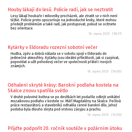
Houby lákají do lesů. Policie radí, jak se neztratit
Lesy lákají houbaře i milovníky procházek, ale ztratit se v nich není
těžké. Policie proto upozorňuje na jednoduché kroky, které mohou
předejít problémům a také radí, jak postupovat, pokud se ocitnete
bez orientace.
16. srpna 2025 (18:17)
Kytárky v Eldoradu rozezní sobotní večer
Hudba, zpěv a dobrá nálada se v sobotu spojí v Eldoradu do
jedinečné atmosféry. Kytárky jsou ideální příležitostí, jak si zazpívat,
popovídat a užít pohodový večer ve společnosti přátel i nových
známých.
16. srpna 2025 (16:00)
Odhalení skryté krásy: Barokní podlaha kostela na
Skalce znovu spatřila světlo
V druhé polovině května se po desítkách let podařilo odkrýt unikátní
mozaikovou podlahu v kostele sv. Máří Magdalény na Skalce. Pečlivá
práce restaurátorů a stavebníků odhalila cenné barokní dílo, jehož
podoba byla dlouho skryta pod vrstvou zásypu a prachu.
16. srpna 2025 (14:00)
Přijďte podpořit 20. ročník soutěže v požárním útoku