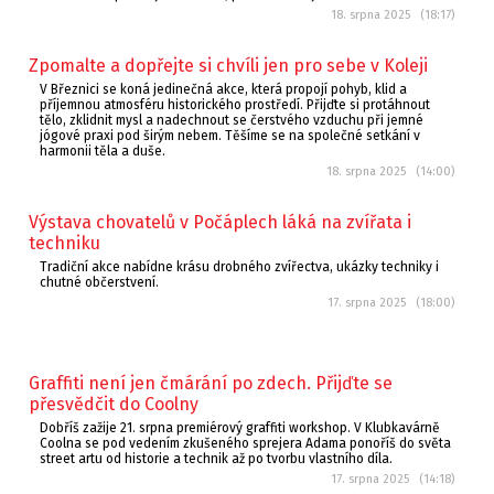
18. srpna 2025 (18:17)
Zpomalte a dopřejte si chvíli jen pro sebe v Koleji
V Březnici se koná jedinečná akce, která propojí pohyb, klid a
příjemnou atmosféru historického prostředí. Přijďte si protáhnout
tělo, zklidnit mysl a nadechnout se čerstvého vzduchu při jemné
jógové praxi pod širým nebem. Těšíme se na společné setkání v
harmonii těla a duše.
18. srpna 2025 (14:00)
Výstava chovatelů v Počáplech láká na zvířata i
techniku
Tradiční akce nabídne krásu drobného zvířectva, ukázky techniky i
chutné občerstvení.
17. srpna 2025 (18:00)
Graffiti není jen čmárání po zdech. Přijďte se
přesvědčit do Coolny
Dobříš zažije 21. srpna premiérový graffiti workshop. V Klubkavárně
Coolna se pod vedením zkušeného sprejera Adama ponoříš do světa
street artu od historie a technik až po tvorbu vlastního díla.
17. srpna 2025 (14:18)