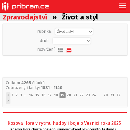
Zpravodajství
» Život a styl
rubrika:
druh:
rozvržení:
Celkem
4265
článků.
Zobrazeny články:
1081
-
1140
‹
1
2
3
...
14
15
16
17
18
19
20
21
22
23
24
...
70
71
72
›
Kosova Hora v rytmu hudby i boje o Vesnici roku 2025
Kosova Hora chystá poslední srpnový víkend plný country festivalu,