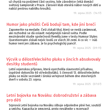
už chystá na podzimní část sezóny, kde závodnice čeká domácí
světový šampionát v Praze. Zároveň klub otevírá nábor nových dětí a
nabízí pestrou nabídku kroužků.
19. srpna 2025 (14:17)
Humor jako přežití: Češi bodují tam, kde jiní brečí
Zapomeňte na medaile. Češi získali titul, který se nedá zarámovat,
ale rozhodně se dá oslavit: nejvtipnější národ světa. Podle
mezinárodní studie společnosti Remitly jsme v testu Humour Styles
Questionnaire získali nejvíc bodů ze všech 30 zemí. A co víc — náš
humor není jen zábava. Je to psychologický pancíř.
19. srpna 2025 (09:11)
Výcvik u dělostřeleckého pluku v Jincích absolvovaly
desítky studentů
Letní vojenskou přípravu, která vyvrcholila slavnostní přísahou,
úspěšně dokončilo 60 středoškoláků. S činností 13. dělostřeleckého
pluku se může seznámit i široká veřejnost během dne otevřených
dveří v sobotu 23. srpna.
19. srpna 2025 (07:07)
Letní bojovka na Nováku: dobrodružství a zábava
pro děti
Srpnová Letní bojovka na Nováku slibuje odpoledne plné her, soutěží
a smíchu. Kapacita je omezená, proto neváhejte s rezervací!