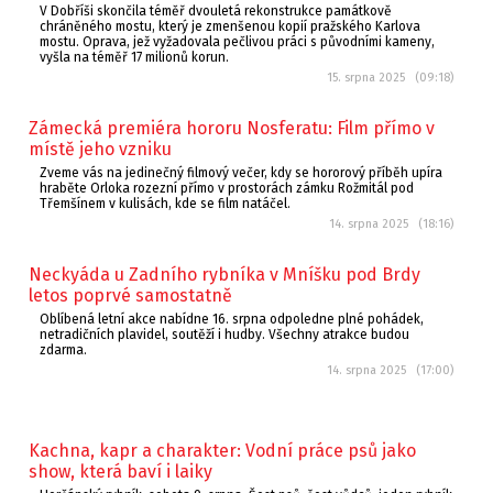
V Dobříši skončila téměř dvouletá rekonstrukce památkově
chráněného mostu, který je zmenšenou kopií pražského Karlova
mostu. Oprava, jež vyžadovala pečlivou práci s původními kameny,
vyšla na téměř 17 milionů korun.
15. srpna 2025 (09:18)
Zámecká premiéra hororu Nosferatu: Film přímo v
místě jeho vzniku
Zveme vás na jedinečný filmový večer, kdy se hororový příběh upíra
hraběte Orloka rozezní přímo v prostorách zámku Rožmitál pod
Třemšínem v kulisách, kde se film natáčel.
14. srpna 2025 (18:16)
Neckyáda u Zadního rybníka v Mníšku pod Brdy
letos poprvé samostatně
Oblíbená letní akce nabídne 16. srpna odpoledne plné pohádek,
netradičních plavidel, soutěží i hudby. Všechny atrakce budou
zdarma.
14. srpna 2025 (17:00)
Kachna, kapr a charakter: Vodní práce psů jako
show, která baví i laiky