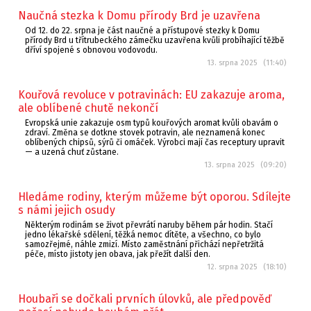
Naučná stezka k Domu přírody Brd je uzavřena
Od 12. do 22. srpna je část naučné a přístupové stezky k Domu
přírody Brd u třítrubeckého zámečku uzavřena kvůli probíhající těžbě
dříví spojené s obnovou vodovodu.
13. srpna 2025 (11:40)
Kouřová revoluce v potravinách: EU zakazuje aroma,
ale oblíbené chutě nekončí
Evropská unie zakazuje osm typů kouřových aromat kvůli obavám o
zdraví. Změna se dotkne stovek potravin, ale neznamená konec
oblíbených chipsů, sýrů či omáček. Výrobci mají čas receptury upravit
— a uzená chuť zůstane.
13. srpna 2025 (09:20)
Hledáme rodiny, kterým můžeme být oporou. Sdílejte
s námi jejich osudy
Některým rodinám se život převrátí naruby během pár hodin. Stačí
jedno lékařské sdělení, těžká nemoc dítěte, a všechno, co bylo
samozřejmé, náhle zmizí. Místo zaměstnání přichází nepřetržitá
péče, místo jistoty jen obava, jak přežít další den.
12. srpna 2025 (18:10)
Houbaři se dočkali prvních úlovků, ale předpověď