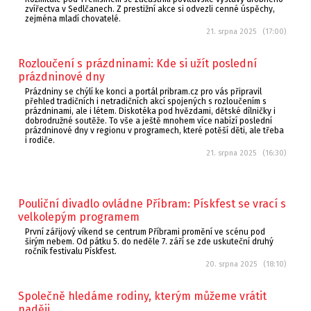
zvířectva v Sedlčanech. Z prestižní akce si odvezli cenné úspěchy,
zejména mladí chovatelé.
21. srpna 2025 (17:00)
Rozloučení s prázdninami: Kde si užít poslední
prázdninové dny
Prázdniny se chýlí ke konci a portál pribram.cz pro vás připravil
přehled tradičních i netradičních akcí spojených s rozloučením s
prázdninami, ale i létem. Diskotéka pod hvězdami, dětské dílničky i
dobrodružné soutěže. To vše a ještě mnohem více nabízí poslední
prázdninové dny v regionu v programech, které potěší děti, ale třeba
i rodiče.
21. srpna 2025 (16:30)
Pouliční divadlo ovládne Příbram: Pískfest se vrací s
velkolepým programem
První zářijový víkend se centrum Příbrami promění ve scénu pod
širým nebem. Od pátku 5. do neděle 7. září se zde uskuteční druhý
ročník festivalu Pískfest.
20. srpna 2025 (18:10)
Společně hledáme rodiny, kterým můžeme vrátit
naději