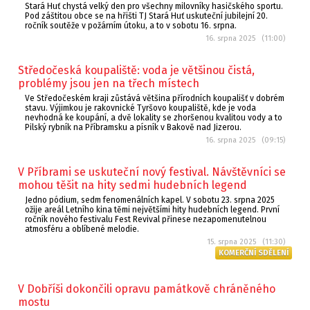
Stará Huť chystá velký den pro všechny milovníky hasičského sportu.
Pod záštitou obce se na hřišti TJ Stará Huť uskuteční jubilejní 20.
ročník soutěže v požárním útoku, a to v sobotu 16. srpna.
16. srpna 2025 (11:00)
Středočeská koupaliště: voda je většinou čistá,
problémy jsou jen na třech místech
Ve Středočeském kraji zůstává většina přírodních koupališť v dobrém
stavu. Výjimkou je rakovnické Tyršovo koupaliště, kde je voda
nevhodná ke koupání, a dvě lokality se zhoršenou kvalitou vody a to
Pilský rybník na Příbramsku a písník v Bakově nad Jizerou.
16. srpna 2025 (09:15)
V Příbrami se uskuteční nový festival. Návštěvníci se
mohou těšit na hity sedmi hudebních legend
Jedno pódium, sedm fenomenálních kapel. V sobotu 23. srpna 2025
ožije areál Letního kina těmi největšími hity hudebních legend. První
ročník nového festivalu Fest Revival přinese nezapomenutelnou
atmosféru a oblíbené melodie.
15. srpna 2025 (11:30)
KOMERČNÍ SDĚLENÍ
V Dobříši dokončili opravu památkově chráněného
mostu