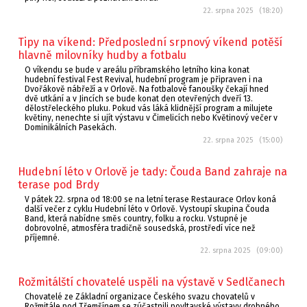
22. srpna 2025 (18:20)
Tipy na víkend: Předposlední srpnový víkend potěší
hlavně milovníky hudby a fotbalu
O víkendu se bude v areálu příbramského letního kina konat
hudební festival Fest Revival, hudební program je připraven i na
Dvořákově nábřeží a v Orlově. Na fotbalové fanoušky čekají hned
dvě utkání a v Jincích se bude konat den otevřených dveří 13.
dělostřeleckého pluku. Pokud vás láká klidnější program a milujete
květiny, nenechte si ujít výstavu v Čimelicích nebo Květinový večer v
Dominikálních Pasekách.
22. srpna 2025 (15:00)
Hudební léto v Orlově je tady: Čouda Band zahraje na
terase pod Brdy
V pátek 22. srpna od 18:00 se na letní terase Restaurace Orlov koná
další večer z cyklu Hudební léto v Orlově. Vystoupí skupina Čouda
Band, která nabídne směs country, folku a rocku. Vstupné je
dobrovolné, atmosféra tradičně sousedská, prostředí více než
příjemné.
22. srpna 2025 (09:00)
Rožmitálští chovatelé uspěli na výstavě v Sedlčanech
Chovatelé ze Základní organizace Českého svazu chovatelů v
Rožmitále pod Třemšínem se zúčastnili povltavské výstavy drobného