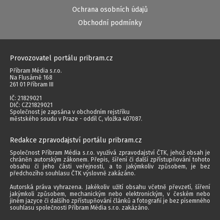
Ochrana osobních údajů
Obchodní podmínky
Provozovatel portálu pribram.cz
Příbram Média s.r.o.
Na Flusárně 168
261 01 Příbram III
IČ: 21829021
DIČ: CZ21829021
Společnost je zapsána v obchodním rejstříku
městského soudu v Praze - oddíl C, vložka 407087.
Redakce zpravodajství portálu pribram.cz
Společnost Příbram Média s.r.o. využívá zpravodajství ČTK, jehož obsah je
chráněn autorským zákonem. Přepis, šíření či další zpřístupňování tohoto
obsahu či jeho části veřejnosti, a to jakýmkoliv způsobem, je bez
předchozího souhlasu ČTK výslovně zakázáno.
Autorská práva vyhrazena. Jakékoliv užití obsahu včetně převzetí, šíření
jakýmkoli způsobem, mechanickým nebo elektronickým, v českém nebo
jiném jazyce či dalšího zpřístupňování článků a fotografií je bez písemného
souhlasu společnosti Příbram Média s.r.o. zakázáno.