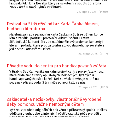
festivalu Piknik na Nováku, který se uskuteční v sobotu 30. srpna
2025 v areálu Nový Rybník v Příbrami.
26. srpna 2025 (14:00)
Festival na Strži oživí odkaz Karla Čapka filmem,
hudbou i literaturou
Malebná zahrada památníku Karla Čapka na Strži se během konce
léta a začátku podzimu promění v kulturní scénu. Festival
Středočeské kulturní léto zde nabídne filmové projekce, koncerty i
literární pořady, které propojí tvorbu a život slavného spisovatele s
jedinečnou atmosférou místa.
26. srpna 2025 (11:17)
Přiveďte vodu do centra pro handicapovaná zvířata
V Hrabí u Sedlčan vzniká unikátní projekt centra pro zvířata v nouzi,
které bude měnit životy opuštěných, nemocných, týraných a
handicapovaných psů a koček. Než se však otevře, je nutné na
pozemek přivést vodu. S tím může pomoci každý z nás.
25. srpna 2025 (18:17)
Zakladatelka neziskovky: Vlastnoručně vyrobené
deky pomohou vážně nemocným dětem
Výtěžek z prodeje originálních dek věnuje příbramský spolek Babíkov
oddělení dlouhodobé a intenzivní ošetřovatelské péče pro děti v