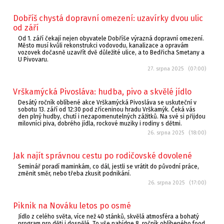
Dobříš chystá dopravní omezení: uzavírky dvou ulic
od září
Od 1. září čekají nejen obyvatele Dobříše výrazná dopravní omezení.
Město musí kvůli rekonstrukci vodovodu, kanalizace a opravám
vozovek dočasně uzavřít dvě důležité ulice, a to Bedřicha Smetany a
U Pivovaru.
27. srpna 2025 (07:00)
Vrškamýcká Pivosláva: hudba, pivo a skvělé jídlo
Desátý ročník oblíbené akce Vrškamýcká Pivosláva se uskuteční v
sobotu 13. září od 12:30 pod zříceninou hradu Vrškamýk. Čeká vás
den plný hudby, chutí i nezapomenutelných zážitků. Na své si přijdou
milovníci piva, dobrého jídla, rockové muziky i rodiny s dětmi.
26. srpna 2025 (18:00)
Jak najít správnou cestu po rodičovské dovolené
Seminář poradí maminkám, co dál, jestli se vrátit do původní práce,
změnit směr, nebo třeba zkusit podnikání.
26. srpna 2025 (17:00)
Piknik na Nováku letos po osmé
Jídlo z celého světa, více než 40 stánků, skvělá atmosféra a bohatý
program pro děti i dospělé. To vše nabídne 8. ročník oblíbeného food