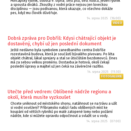
Horčápský rybník, sobota 9. srpna. Šest psů, šest vůdců, jeden rybník
a spousta diváků. Zkoušky z vodní práce nejsou jen loveckou
disciplínou — jsou podívanou, která ukazuje, co všechno dokáže
pes, když mu člověk důvěřuje.
14. srpna 2025 (16:00)
VIDEO
Dobrá zpráva pro Dobříš: Kdysi chátrající objekt je
dostavěný, chybí už jen poslední dokument
Ještě nedávno byla symbolem zanedbaného centra Dobříše
rozestavěná budova, která je součástí bývalého pivovaru. Po léta
objekt chátral, lákal sprejery a stal se útočištěm bezdomovců. Dnes
má za sebou velkou proměnu. Dostavba je hotová, okolí čekají
poslední úpravy a majitel už jen čeká na závěrečné razítko.
14. srpna 2025 (11:30)
FOTOGALERIE
Utečte před vedrem: Oblíbené nádrže regionu a
okolí, která musíte vyzkoušet
Chcete uniknout od městského shonu, natáhnout se na trávu a užít
si vodní osvěžení? Příbramsko nabízí řadu oblíbených míst ke
koupání od větších rybníků po malé zatopené lomy nebo požární
nádrže, kde si můžete opravdu odpočinout a svlažit se u vody.
14. srpna 2025 (07:00)