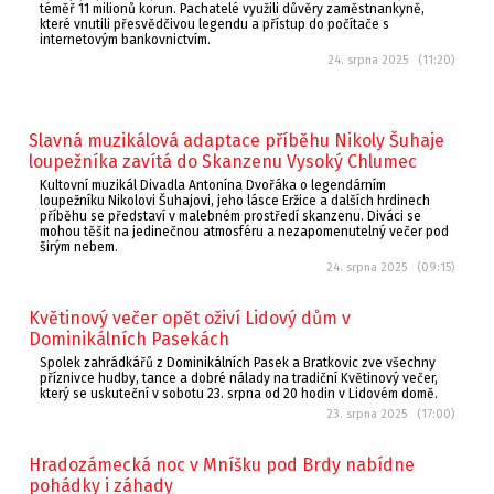
téměř 11 milionů korun. Pachatelé využili důvěry zaměstnankyně,
které vnutili přesvědčivou legendu a přístup do počítače s
internetovým bankovnictvím.
24. srpna 2025 (11:20)
Slavná muzikálová adaptace příběhu Nikoly Šuhaje
loupežníka zavítá do Skanzenu Vysoký Chlumec
Kultovní muzikál Divadla Antonína Dvořáka o legendárním
loupežníku Nikolovi Šuhajovi, jeho lásce Eržice a dalších hrdinech
příběhu se představí v malebném prostředí skanzenu. Diváci se
mohou těšit na jedinečnou atmosféru a nezapomenutelný večer pod
širým nebem.
24. srpna 2025 (09:15)
Květinový večer opět oživí Lidový dům v
Dominikálních Pasekách
Spolek zahrádkářů z Dominikálních Pasek a Bratkovic zve všechny
příznivce hudby, tance a dobré nálady na tradiční Květinový večer,
který se uskuteční v sobotu 23. srpna od 20 hodin v Lidovém domě.
23. srpna 2025 (17:00)
Hradozámecká noc v Mníšku pod Brdy nabídne
pohádky i záhady