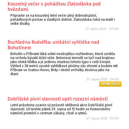
Kouzelný večer s pohádkou Zlatovláska pod
hvězdami
Připravte se na kouzelný letní večer plný dobrodružství,
pohádkových postav a sladkých dobrot. Zlatovláska čeká na malé i
velké diváky.
27. srpna 2025 (17:00)
Rozhledna Rudolfka: unikátní vyhlídka nad
Bohutínem
Bohutín u Příbrami láká velmi neobvyklou rozhlednou, která vznikla
na vrcholu bývalé těžní věže. Betonový monolit se tyčí nad krajinou
jako němá hlídka a je jedinou stavbou tohoto typu v celé Evropě.
Výhled z 38 metrů vysoké vyhlídkové plošiny vás ohromí a budete mít
Příbram se Svatou Horou, Brdy i okolní vrcholky doslova jako na
dlani.
27. srpna 2025 (14:15)
TIP NA VÝLET
Dobříšské pivní slavnosti opět rozezní náměstí
Letní prázdniny uzavře už pošesté oblíbená akce Dobříšské pivní
slavnosti. Už tenhle pátek 29. srpna od 15 hodin se Komenského
náměstí promění v centrum zábavy, chutí a rytmů.
27. srpna 2025 (11:12)