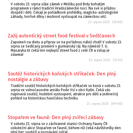
V sobotu 23. srpna ožije zámek v Mníšku pod Brdy bohatým
programem v rámci tradiční Hradozámecké noci. Na své si přijdou
dospělí i děti. Čekají je pohádkové prohlídky, magicko-astrologické
záhady, tvořivé dílny i možnost vystoupat na zámeckou věž.
23. srpna 2025 (15:00)
Zažij autentický street food festival v Sedlčanech
Zapomeň na dietu a připrav se na pořádnou nálož chutí! V sobotu 23.
srpna se Sedlčany promění v gurmánský ráj. Na náměstí T. G.
Masaryka tě čeká ten nejlepší street food z celé ČR a vstup je
zdarma!
23. srpna 2025 (11:01)
Soutěž historických koňských stříkaček: Den plný
nostalgie a zábavy
Tradiční soutěž historických koňských stříkaček se koná v sobotu 23.
srpna ve volnočasovém areálu Pode Vsí v obci Kytín. Čeká vás
napínavá soutěž, hudební vystoupení, atrakce pro děti a jedinečný
pohled na historickou hasičskou techniku.
23. srpna 2025 (09:00)
Stopařem ve fauně: Den plný zvířecí zábavy
V sobotu 23. srpna se v záchranné stanici Ochrany Fauny ČR
uskuteční akce Stopařem ve fauně, během níž čeká návštěvníky den
plný her, soutěží a poznávání zvířat.