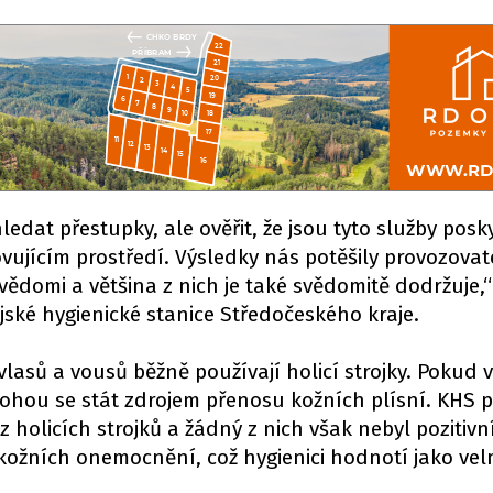
ledat přestupky, ale ověřit, že jsou tyto služby pos
ujícím prostředí. Výsledky nás potěšily provozovat
 vědomi a většina z nich je také svědomitě dodržuje,
ké hygienické stanice Středočeského kraje.
lasů a vousů běžně používají holicí strojky. Pokud 
ohou se stát zdrojem přenosu kožních plísní. KHS p
 holicích strojků a žádný z nich však nebyl pozitivn
ožních onemocnění, což hygienici hodnotí jako vel