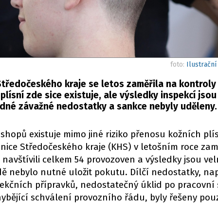
foto:
Ilustrační
Středočeského kraje se letos zaměřila na kontroly
lísní zde sice existuje, ale výsledky inspekcí jsou 
 žádné závažné nedostatky a sankce nebyly uděleny.
shopů existuje mimo jiné riziko přenosu kožních plís
anice Středočeského kraje (KHS) v letošním roce zam
d navštívili celkem 54 provozoven a výsledky jsou vel
ě nebylo nutné uložit pokutu. Dílčí nedostatky, na
ekčních přípravků, nedostatečný úklid po pracovní
hybějící schválení provozního řádu, byly řešeny pou