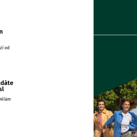
n
zí od
edáte
sl
„Dělám