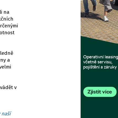
li na
kčních
určenými
votnost
sledně
vny a
velmi
ovádět v
 naší