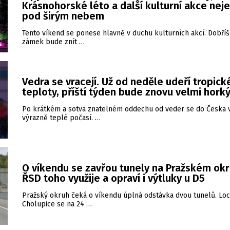
Krásnohorské léto a další kulturní akce nej
pod širým nebem
Tento víkend se ponese hlavně v duchu kulturních akcí. Dobří
zámek bude znít …
Vedra se vracejí. Už od neděle udeří tropick
teploty, příští týden bude znovu velmi hork
Po krátkém a sotva znatelném oddechu od veder se do Česka v
výrazně teplé počasí. …
O víkendu se zavřou tunely na Pražském okr
ŘSD toho využije a opraví i výtluky u D5
Pražský okruh čeká o víkendu úplná odstávka dvou tunelů. Loc
Cholupice se na 24 …