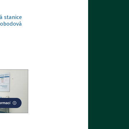
á stanice
vobodová