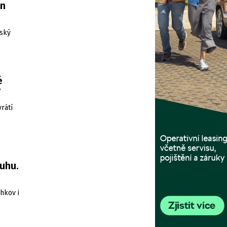
en
šský
é
ý
rátí
uhu.
hkov i