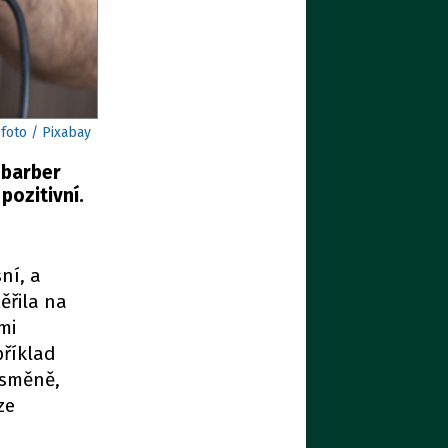
 foto / Pixabay
 barber
pozitivní.
ní, a
ěřila na
mi
příklad
 směně,
ze