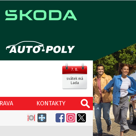
7. 8.
svátek má
Lada
RAVA
KONTAKTY