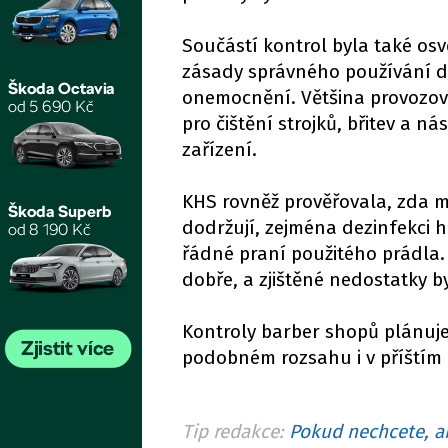
Součástí kontrol byla také osv
zásady správného používání d
onemocnění. Většina provozove
pro čištění strojků, břitev a ná
zařízení.
KHS rovněž prověřovala, zda m
dodržují, zejména dezinfekci h
řádné praní použitého prádla. 
dobře, a zjištěné nedostatky b
Kontroly barber shopů plánuje
podobném rozsahu i v příštím 
Tip redakce:
Pokud nechcete, ab