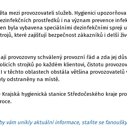
ěta mezi provozovateli služeb. Hygienici upozorňova
ezinfekčních prostředků i na význam prevence infe
n byla vybavena speciálními dezinfekčními spreji 
strojů, které zajišťují bezpečnost zákazníků i delší ži
ají provozovny schválený provozní řád a zda jej dů
olicích strojků po každém klientovi, čistotu provozo
I v těchto oblastech obstála většina provozovatelů 
yly odstraněny na místě.
 Krajská hygienická stanice Středočeského kraje pr
roce.
y vám unikly aktuální informace, staňte se fanoušky