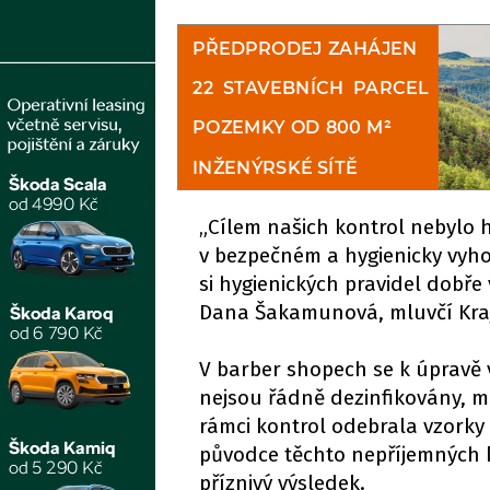
„Cílem našich kontrol nebylo h
v bezpečném a hygienicky vyhov
si hygienických pravidel dobře
Dana Šakamunová, mluvčí Krajs
V barber shopech se k úpravě v
nejsou řádně dezinfikovány, m
rámci kontrol odebrala vzorky z
původce těchto nepříjemných k
příznivý výsledek.