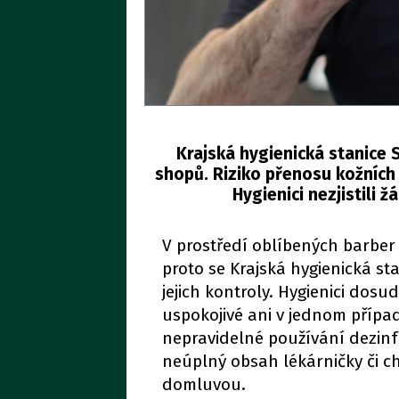
Krajská hygienická stanice 
shopů. Riziko přenosu kožních p
Hygienici nezjistili
V prostředí oblíbených barber 
proto se Krajská hygienická st
jejich kontroly. Hygienici dosu
uspokojivé ani v jednom případ
nepravidelné používání dezinf
neúplný obsah lékárničky či c
domluvou.