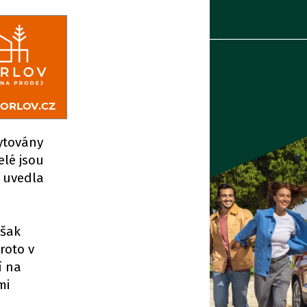
kytovány
elé jsou
“ uvedla
však
roto v
í na
mi