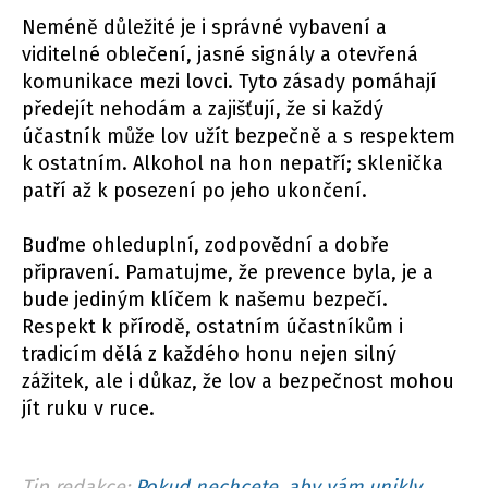
Neméně důležité je i správné vybavení a
viditelné oblečení, jasné signály a otevřená
komunikace mezi lovci. Tyto zásady pomáhají
předejít nehodám a zajišťují, že si každý
účastník může lov užít bezpečně a s respektem
k ostatním. Alkohol na hon nepatří; sklenička
patří až k posezení po jeho ukončení.
Buďme ohleduplní, zodpovědní a dobře
připravení. Pamatujme, že prevence byla, je a
bude jediným klíčem k našemu bezpečí.
Respekt k přírodě, ostatním účastníkům i
tradicím dělá z každého honu nejen silný
zážitek, ale i důkaz, že lov a bezpečnost mohou
jít ruku v ruce.
Tip redakce:
Pokud nechcete, aby vám unikly