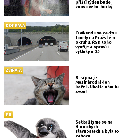
příští týden bude
znovu velmi horký
DOPRAVA
O víkendu se zavřou
tunely na Pražském
okruhu. ŘSD toho
využije a opraví i
výtluky u D5
ZVÍŘATA
8. srpna je
Mezinárodní den
koček. Ukažte nám tu
svou!
PR
Setkali jsme se na
Hornických
slavnostech a byla to
zábava