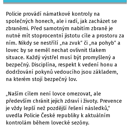
Policie provádí námatkové kontroly na
společných honech, ale i radí, jak zacházet se
zbraněmi. Před samotným nabitím zbraně je
nutné mít stoprocentní jistotu cíle a prostoru za
ním. Nikdy se nestřílí „na zvuk“ či „na pohyb“ a
lovec by se neměl nechat ovlivnit tlakem
situace. Každý výstřel musí být promyšlený a
bezpečný. Disciplína, respekt k vedení honu a
dodržování pokynů vedoucího jsou základem,
na kterém stojí bezpečný lov.
„Naším cílem není lovce omezovat, ale
především chránit jejich zdraví i životy. Prevence
je vždy lepší než pozdější řešení následků,“
uvedla Policie České republiky k aktuálním
kontrolám během lovecké sezóny.