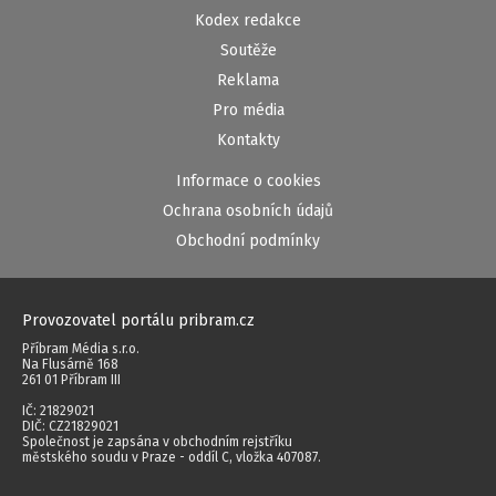
Kodex redakce
Soutěže
Reklama
Pro média
Kontakty
Informace o cookies
Ochrana osobních údajů
Obchodní podmínky
Provozovatel portálu pribram.cz
Příbram Média s.r.o.
Na Flusárně 168
261 01 Příbram III
IČ: 21829021
DIČ: CZ21829021
Společnost je zapsána v obchodním rejstříku
městského soudu v Praze - oddíl C, vložka 407087.