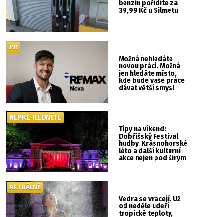
benzin pořídíte za
39,99 Kč u Silmetu
PR
Možná nehledáte
novou práci. Možná
jen hledáte místo,
kde bude vaše práce
dávat větší smysl
NEPŘEHLÉDNĚTE
Tipy na víkend:
Dobříšský Festival
hudby, Krásnohorské
léto a další kulturní
akce nejen pod širým
nebem
AKTUÁLNĚ
Vedra se vracejí. Už
od neděle udeří
tropické teploty,