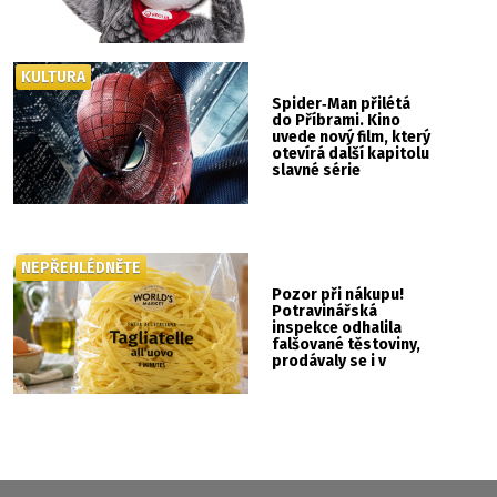
KULTURA
Spider‑Man přilétá
do Příbrami. Kino
uvede nový film, který
otevírá další kapitolu
slavné série
NEPŘEHLÉDNĚTE
Pozor při nákupu!
Potravinářská
inspekce odhalila
falšované těstoviny,
prodávaly se i v
Albertu