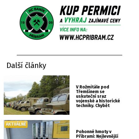
Další články
V Rožmitále pod
Třemšínem se
uskuteční sraz
vojenské a historické
techniky. Chybět
nebude kaskadérská
show ani hudba
AKTUÁLNĚ
Pohonné hmoty v
Příbrami: Nejlevnější