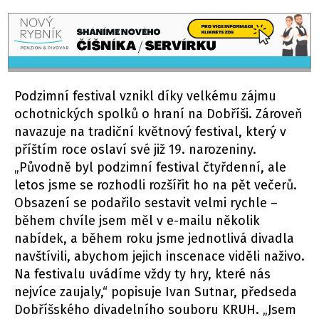
Podzimní festival vznikl díky velkému zájmu
ochotnických spolků o hraní na Dobříši. Zároveň
navazuje na tradiční květnový festival, který v
příštím roce oslaví své již 19. narozeniny.
„Původně byl podzimní festival čtyřdenní, ale
letos jsme se rozhodli rozšířit ho na pět večerů.
Obsazení se podařilo sestavit velmi rychle –
během chvíle jsem měl v e-mailu několik
nabídek, a během roku jsme jednotlivá divadla
navštívili, abychom jejich inscenace viděli naživo.
Na festivalu uvádíme vždy ty hry, které nás
nejvíce zaujaly,“ popisuje Ivan Sutnar, předseda
Dobříšského divadelního souboru KRUH. „Jsem