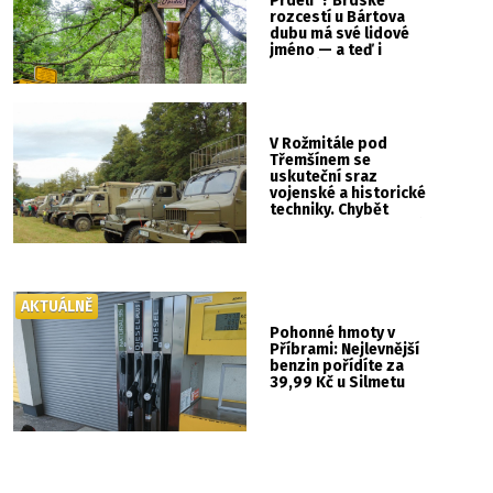
Prdeli“? Brdské
rozcestí u Bártova
dubu má své lidové
jméno — a teď i
vlastní cedulku
V Rožmitále pod
Třemšínem se
uskuteční sraz
vojenské a historické
techniky. Chybět
nebude kaskadérská
show ani hudba
AKTUÁLNĚ
Pohonné hmoty v
Příbrami: Nejlevnější
benzin pořídíte za
39,99 Kč u Silmetu