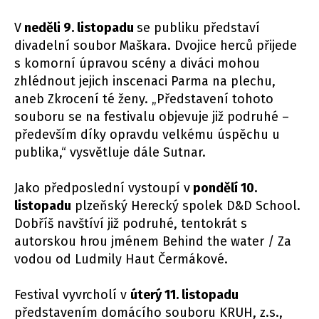
V
neděli 9. listopadu
se publiku představí
divadelní soubor Maškara. Dvojice herců přijede
s komorní úpravou scény a diváci mohou
zhlédnout jejich inscenaci Parma na plechu,
aneb Zkrocení té ženy. „Představení tohoto
souboru se na festivalu objevuje již podruhé –
především díky opravdu velkému úspěchu u
publika,“ vysvětluje dále Sutnar.
Jako předposlední vystoupí v
pondělí 10.
listopadu
plzeňský Herecký spolek D&D School.
Dobříš navštíví již podruhé, tentokrát s
autorskou hrou jménem Behind the water / Za
vodou od Ludmily Haut Čermákové.
Festival vyvrcholí v
úterý 11. listopadu
představením domácího souboru KRUH, z.s.,