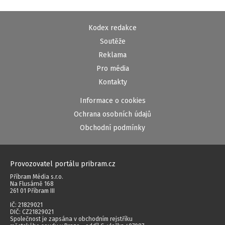
Kodex redakce
Soutěže
Reklama
Pro média
Kontakty
Informace o cookies
Ochrana osobních údajů
Obchodní podmínky
Provozovatel portálu pribram.cz
Příbram Média s.r.o.
Na Flusárně 168
261 01 Příbram III
IČ: 21829021
DIČ: CZ21829021
Společnost je zapsána v obchodním rejstříku