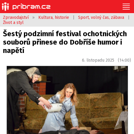
Zpravodajství
»
Kultura, historie
|
Sport, volný čas, zábava
|
Život a styl
Šestý podzimní festival ochotnických
souborů přinese do Dobříše humor i
napětí
6. listopadu 2025 (14:00)