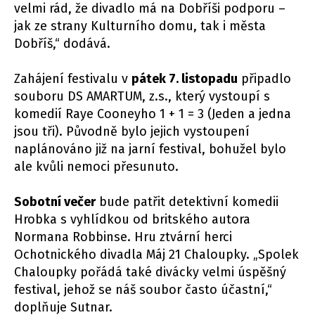
velmi rád, že divadlo má na Dobříši podporu –
jak ze strany Kulturního domu, tak i města
Dobříš,“ dodává.
Zahájení festivalu v
pátek 7. listopadu
připadlo
souboru DS AMARTUM, z.s., který vystoupí s
komedií Raye Cooneyho 1 + 1 = 3 (Jeden a jedna
jsou tři). Původně bylo jejich vystoupení
naplánováno již na jarní festival, bohužel bylo
ale kvůli nemoci přesunuto.
Sobotní večer
bude patřit detektivní komedii
Hrobka s vyhlídkou od britského autora
Normana Robbinse. Hru ztvární herci
Ochotnického divadla Máj 21 Chaloupky. „Spolek
Chaloupky pořádá také divácky velmi úspěšný
festival, jehož se náš soubor často účastní,“
doplňuje Sutnar.