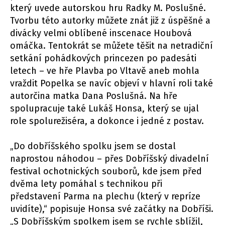
který uvede autorskou hru Radky M. Poslušné.
Tvorbu této autorky můžete znát již z úspěšné a
divácky velmi oblíbené inscenace Houbová
omáčka. Tentokrát se můžete těšit na netradiční
setkání pohádkových princezen po padesáti
letech – ve hře Plavba po Vltavě aneb mohla
vraždit Popelka se navíc objeví v hlavní roli také
autorčina matka Dana Poslušná. Na hře
spolupracuje také Lukáš Honsa, který se ujal
role spolurežiséra, a dokonce i jedné z postav.
„Do dobříšského spolku jsem se dostal
naprostou náhodou – přes Dobříšský divadelní
festival ochotnických souborů, kde jsem před
dvěma lety pomáhal s technikou při
představení Parma na plechu (který v repríze
uvidíte),“ popisuje Honsa své začátky na Dobříši.
„S Dobříšským spolkem jsem se rychle sblížil,