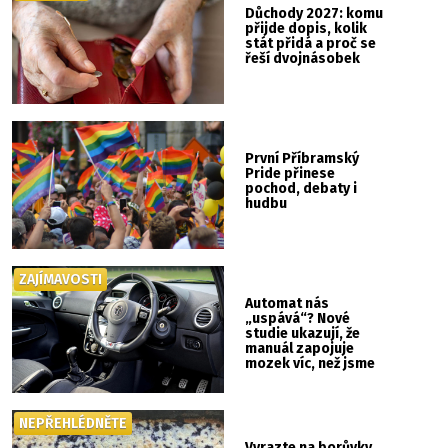
Důchody 2027: komu
přijde dopis, kolik
stát přidá a proč se
řeší dvojnásobek
První Příbramský
Pride přinese
pochod, debaty i
hudbu
ZAJÍMAVOSTI
Automat nás
„uspává“? Nové
studie ukazují, že
manuál zapojuje
mozek víc, než jsme
si mysleli
NEPŘEHLÉDNĚTE
Vyrazte na borůvky.