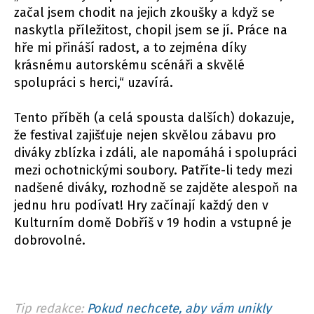
začal jsem chodit na jejich zkoušky a když se
naskytla příležitost, chopil jsem se jí. Práce na
hře mi přináší radost, a to zejména díky
krásnému autorskému scénáři a skvělé
spolupráci s herci,“ uzavírá.
Tento příběh (a celá spousta dalších) dokazuje,
že festival zajišťuje nejen skvělou zábavu pro
diváky zblízka i zdáli, ale napomáhá i spolupráci
mezi ochotnickými soubory. Patříte-li tedy mezi
nadšené diváky, rozhodně se zajděte alespoň na
jednu hru podívat! Hry začínají každý den v
Kulturním domě Dobříš v 19 hodin a vstupné je
dobrovolné.
Tip redakce:
Pokud nechcete, aby vám unikly