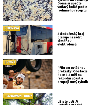
Doma si upečte
voňavý koláč podle
rodinného receptu
DOPRAVA
Středočeský kraj
plánuje nasadit
téměř 50
elektrobusů
SPORT
Příbram ovládnou
překážky! Obstacle
Race 3.3 míří na
rekordní účast a
propojí Nový rybník
se Svatou Horou
POZNÁVÁME BRDY
Už jste byli „V