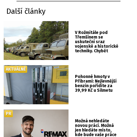
Další články
V Rožmitále pod
Třemšínem se
uskuteční sraz
vojenské a historické
techniky. Chybět
nebude kaskadérská
show ani hudba
AKTUÁLNĚ
Pohonné hmoty v
Příbrami: Nejlevnější
benzin pořídíte za
39,99 Kč u Silmetu
PR
Možná nehledáte
novou práci. Možná
jen hledáte místo,
kde bude vaše práce