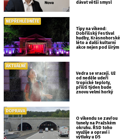
dávat větší smysl
NEPŘEHLÉDNĚTE
Tipy na víkend:
Dobříšský Festival
hudby, Krásnohorské
léto a další kulturní
akce nejen pod širým
nebem
AKTUÁLNĚ
Vedra se vracejí. Už
od neděle udeří
tropické teploty,
příští týden bude
znovu velmi horký
DOPRAVA
O víkendu se zavřou
tunely na Pražském
okruhu. ŘSD toho
využije a opraví i
výtluky u D5