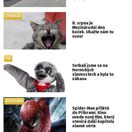
ZVÍŘATA
8. srpna je
Mezinárodní den
koček. Ukažte nám tu
svou!
PR
Setkali jsme se na
Hornických
slavnostech a byla to
zábava
KULTURA
Spider‑Man přilétá
do Příbrami. Kino
uvede nový film, který
otevírá další kapitolu
slavné série