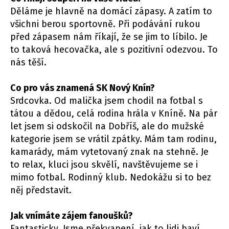
Děláme je hlavně na domácí zápasy. A zatím to
všichni berou sportovně. Při podávání rukou
před zápasem nám říkají, že se jim to líbilo. Je
to taková hecovačka, ale s pozitivní odezvou. To
nás těší.
Co pro vás znamená SK Nový Knín?
Srdcovka. Od malička jsem chodil na fotbal s
tátou a dědou, celá rodina hrála v Kníně. Na pár
let jsem si odskočil na Dobříš, ale do mužské
kategorie jsem se vrátil zpátky. Mám tam rodinu,
kamarády, mám vytetovaný znak na stehně. Je
to relax, kluci jsou skvělí, navštěvujeme se i
mimo fotbal. Rodinný klub. Nedokážu si to bez
něj představit.
Jak vnímáte zájem fanoušků?
Fantasticky. Jsme překvapení, jak to lidi baví.