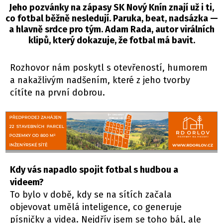
Jeho pozvánky na zápasy SK Nový Knín znají už i ti,
co fotbal běžně nesledují. Paruka, beat, nadsázka —
a hlavně srdce pro tým. Adam Rada, autor virálních
klipů, který dokazuje, že fotbal má bavit.
Rozhovor nám poskytl s otevřeností, humorem
a nakažlivým nadšením, které z jeho tvorby
cítíte na první dobrou.
Kdy vás napadlo spojit fotbal s hudbou a
videem?
To bylo v době, kdy se na sítích začala
objevovat umělá inteligence, co generuje
písničky a videa. Nejdřív jsem se toho bál, ale