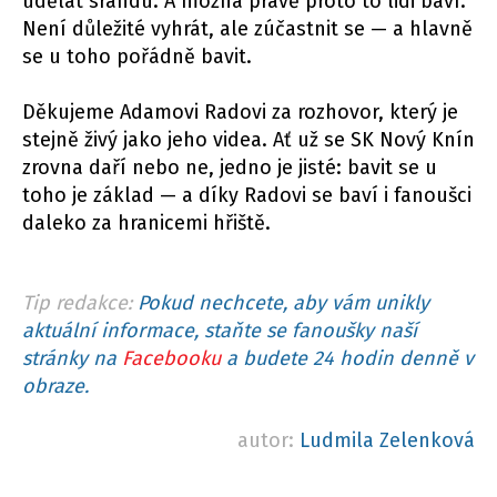
udělat srandu. A možná právě proto to lidi baví.
Není důležité vyhrát, ale zúčastnit se — a hlavně
se u toho pořádně bavit.
Děkujeme Adamovi Radovi za rozhovor, který je
stejně živý jako jeho videa. Ať už se SK Nový Knín
zrovna daří nebo ne, jedno je jisté: bavit se u
toho je základ — a díky Radovi se baví i fanoušci
daleko za hranicemi hřiště.
Tip redakce:
Pokud nechcete, aby vám unikly
aktuální informace, staňte se fanoušky naší
stránky na
Facebooku
a budete 24 hodin denně v
obraze.
autor:
Ludmila Zelenková