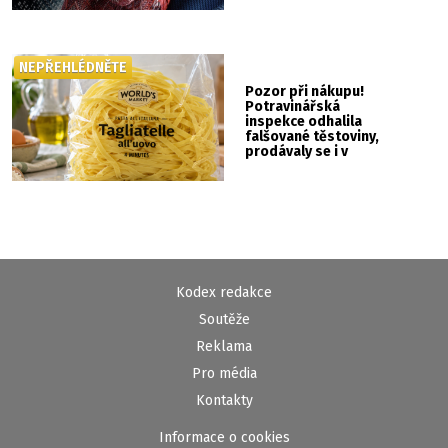
NEPŘEHLÉDNĚTE
Pozor při nákupu!
Potravinářská
inspekce odhalila
falšované těstoviny,
prodávaly se i v
Albertu
Kodex redakce
Soutěže
Reklama
Pro média
Kontakty
Informace o cookies