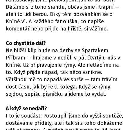
Děláme si z toho srandu, občas jsme i trapní —
ale i to lidi berou. Díky těm pozvánkám se o
Kníně ví. A každého fanouška, co napíše
komentář nebo přijde na hřiště, si vážíme.
Co chystáte dál?
Nejbližší klip bude na derby se Spartakem
Příbram — hrajeme v neděli v půl čtvrtý u nás v
Kníně. Už připravujeme rýmy. Ale netlačíme na
to. Když přijde nápad, tak něco vznikne.
Většinou mě to napadá ve sprše — tam trávím
dost času, jak by řekl kolega. Když se rýmy
sejdou, sepíšu písničku a jdeme to vydat.
A když se nedaří?
I to je součást. Postoupili jsme do vyšší soutěže,
dostáváme příděly, ale i tak si z toho dokážeme