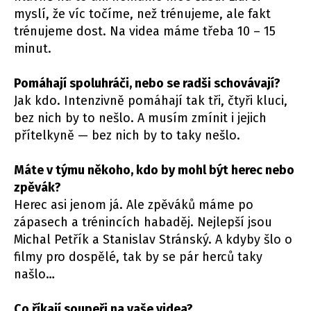
myslí, že víc točíme, než trénujeme, ale fakt
trénujeme dost. Na videa máme třeba 10 – 15
minut.
Pomáhají spoluhráči, nebo se radši schovávají?
Jak kdo. Intenzivně pomáhají tak tři, čtyři kluci,
bez nich by to nešlo. A musím zmínit i jejich
přítelkyně — bez nich by to taky nešlo.
Máte v týmu někoho, kdo by mohl být herec nebo
zpěvák?
Herec asi jenom já. Ale zpěváků máme po
zápasech a trénincích habaděj. Nejlepší jsou
Michal Petřík a Stanislav Stránský. A kdyby šlo o
filmy pro dospělé, tak by se pár herců taky
našlo…
Co říkají soupeři na vaše videa?