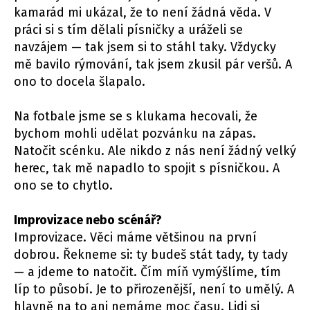
kamarád mi ukázal, že to není žádná věda. V
práci si s tím dělali písničky a uráželi se
navzájem — tak jsem si to stáhl taky. Vždycky
mě bavilo rýmování, tak jsem zkusil pár veršů. A
ono to docela šlapalo.
Na fotbale jsme se s klukama hecovali, že
bychom mohli udělat pozvánku na zápas.
Natočit scénku. Ale nikdo z nás není žádný velký
herec, tak mě napadlo to spojit s písničkou. A
ono se to chytlo.
Improvizace nebo scénář?
Improvizace. Věci máme většinou na první
dobrou. Řekneme si: ty budeš stát tady, ty tady
— a jdeme to natočit. Čím míň vymýšlíme, tím
líp to působí. Je to přirozenější, není to umělý. A
hlavně na to ani nemáme moc času. Lidi si