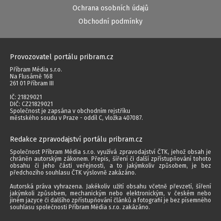
Ochrana osobních údajů
Obchodní podmínky
Provozovatel portálu pribram.cz
Příbram Média s.r.o.
Na Flusárně 168
261 01 Příbram III
IČ: 21829021
DIČ: CZ21829021
Společnost je zapsána v obchodním rejstříku
městského soudu v Praze - oddíl C, vložka 407087.
Redakce zpravodajství portálu pribram.cz
Společnost Příbram Média s.r.o. využívá zpravodajství ČTK, jehož obsah je
chráněn autorským zákonem. Přepis, šíření či další zpřístupňování tohoto
obsahu či jeho části veřejnosti, a to jakýmkoliv způsobem, je bez
předchozího souhlasu ČTK výslovně zakázáno.
Autorská práva vyhrazena. Jakékoliv užití obsahu včetně převzetí, šíření
jakýmkoli způsobem, mechanickým nebo elektronickým, v českém nebo
jiném jazyce či dalšího zpřístupňování článků a fotografií je bez písemného
souhlasu společnosti Příbram Média s.r.o. zakázáno.