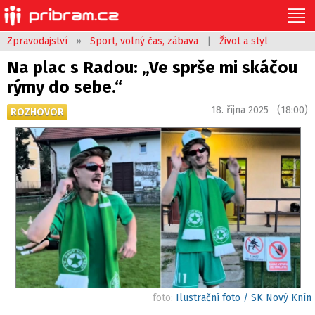
Zpravodajství
»
Sport, volný čas, zábava
|
Život a styl
Na plac s Radou: „Ve sprše mi skáčou
rýmy do sebe.“
18. října 2025 (18:00)
ROZHOVOR
foto:
Ilustrační foto / SK Nový Knín