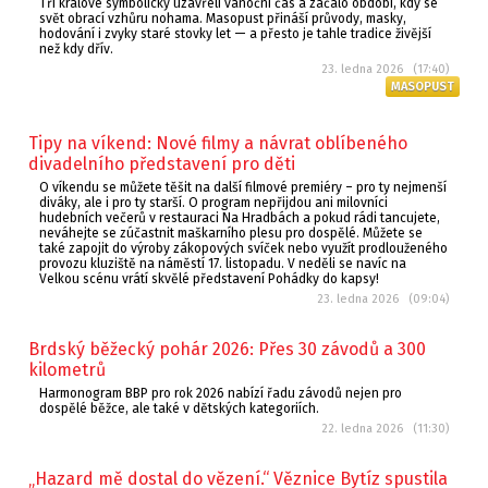
Tři králové symbolicky uzavřeli vánoční čas a začalo období, kdy se
svět obrací vzhůru nohama. Masopust přináší průvody, masky,
hodování i zvyky staré stovky let — a přesto je tahle tradice živější
než kdy dřív.
23. ledna 2026 (17:40)
MASOPUST
Tipy na víkend: Nové filmy a návrat oblíbeného
divadelního představení pro děti
O víkendu se můžete těšit na další filmové premiéry – pro ty nejmenší
diváky, ale i pro ty starší. O program nepřijdou ani milovníci
hudebních večerů v restauraci Na Hradbách a pokud rádi tancujete,
neváhejte se zúčastnit maškarního plesu pro dospělé. Můžete se
také zapojit do výroby zákopových svíček nebo využít prodlouženého
provozu kluziště na náměstí 17. listopadu. V neděli se navíc na
Velkou scénu vrátí skvělé představení Pohádky do kapsy!
23. ledna 2026 (09:04)
Brdský běžecký pohár 2026: Přes 30 závodů a 300
kilometrů
Harmonogram BBP pro rok 2026 nabízí řadu závodů nejen pro
dospělé běžce, ale také v dětských kategoriích.
22. ledna 2026 (11:30)
„Hazard mě dostal do vězení.“ Věznice Bytíz spustila