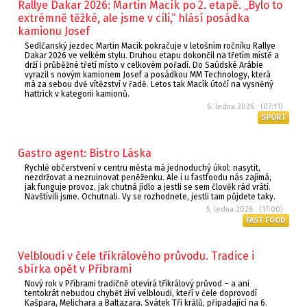
Rallye Dakar 2026: Martin Macík po 2. etapě. „Bylo to
extrémně těžké, ale jsme v cíli,“ hlásí posádka
kamionu Josef
Sedlčanský jezdec Martin Macík pokračuje v letošním ročníku Rallye
Dakar 2026 ve velkém stylu. Druhou etapu dokončil na třetím místě a
drží i průběžné třetí místo v celkovém pořadí. Do Saúdské Arábie
vyrazil s novým kamionem Josef a posádkou MM Technology, která
má za sebou dvě vítězství v řadě. Letos tak Macík útočí na vysněný
hattrick v kategorii kamionů.
6. ledna 2026 (07:11)
SPORT
Gastro agent: Bistro Láska
Rychlé občerstvení v centru města má jednoduchý úkol: nasytit,
nezdržovat a nezruinovat peněženku. Ale i u fastfoodu nás zajímá,
jak funguje provoz, jak chutná jídlo a jestli se sem člověk rád vrátí.
Navštívili jsme. Ochutnali. Vy se rozhodnete, jestli tam půjdete taky.
5. ledna 2026 (17:00)
FAST FOOD
Velbloudi v čele tříkrálového průvodu. Tradice i
sbírka opět v Příbrami
Nový rok v Příbrami tradičně otevírá tříkrálový průvod – a ani
tentokrát nebudou chybět živí velbloudi, kteří v čele doprovodí
Kašpara, Melichara a Baltazara. Svátek Tří králů, připadající na 6.