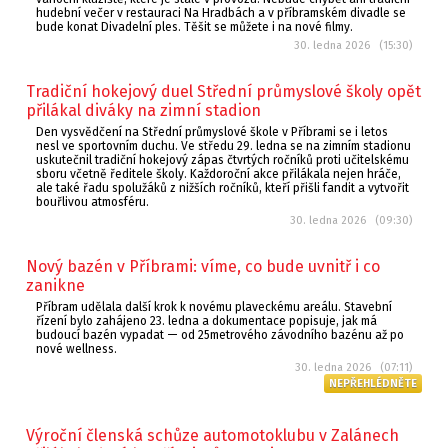
hudební večer v restauraci Na Hradbách a v příbramském divadle se
bude konat Divadelní ples. Těšit se můžete i na nové filmy.
30. ledna 2026 (15:30)
Tradiční hokejový duel Střední průmyslové školy opět
přilákal diváky na zimní stadion
Den vysvědčení na Střední průmyslové škole v Příbrami se i letos
nesl ve sportovním duchu. Ve středu 29. ledna se na zimním stadionu
uskutečnil tradiční hokejový zápas čtvrtých ročníků proti učitelskému
sboru včetně ředitele školy. Každoroční akce přilákala nejen hráče,
ale také řadu spolužáků z nižších ročníků, kteří přišli fandit a vytvořit
bouřlivou atmosféru.
30. ledna 2026 (09:30)
Nový bazén v Příbrami: víme, co bude uvnitř i co
zanikne
Příbram udělala další krok k novému plaveckému areálu. Stavební
řízení bylo zahájeno 23. ledna a dokumentace popisuje, jak má
budoucí bazén vypadat — od 25metrového závodního bazénu až po
nové wellness.
30. ledna 2026 (07:11)
NEPŘEHLÉDNĚTE
Výroční členská schůze automotoklubu v Zalánech