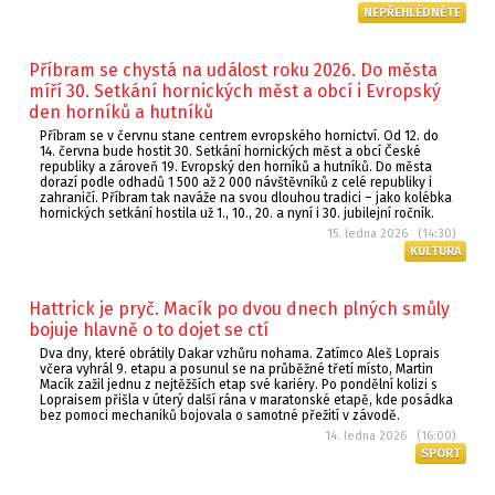
NEPŘEHLÉDNĚTE
Příbram se chystá na událost roku 2026. Do města
míří 30. Setkání hornických měst a obcí i Evropský
den horníků a hutníků
Příbram se v červnu stane centrem evropského hornictví. Od 12. do
14. června bude hostit 30. Setkání hornických měst a obcí České
republiky a zároveň 19. Evropský den horníků a hutníků. Do města
dorazí podle odhadů 1 500 až 2 000 návštěvníků z celé republiky i
zahraničí. Příbram tak naváže na svou dlouhou tradici – jako kolébka
hornických setkání hostila už 1., 10., 20. a nyní i 30. jubilejní ročník.
15. ledna 2026 (14:30)
KULTURA
Hattrick je pryč. Macík po dvou dnech plných smůly
bojuje hlavně o to dojet se ctí
Dva dny, které obrátily Dakar vzhůru nohama. Zatímco Aleš Loprais
včera vyhrál 9. etapu a posunul se na průběžné třetí místo, Martin
Macík zažil jednu z nejtěžších etap své kariéry. Po pondělní kolizi s
Lopraisem přišla v úterý další rána v maratonské etapě, kde posádka
bez pomoci mechaniků bojovala o samotné přežití v závodě.
14. ledna 2026 (16:00)
SPORT