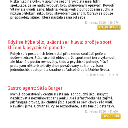
Nízká hladina Orlíku v uplynulé sezóně vyvolala mezi lidmi
spekulace, že se nádrž vypouští kvůli plánovaným opravám. Povodí
Vltavy ale uvádí jasně: hladina klesla kvůli dlouhodobému suchu a
nízkým přítokům, nikoli kvůli stavebním zásahům. Opravy se pouze
přizpůsobily situaci, která nastala sama od sebe.
13. ledna 2026 (16:07)
FOTOGALERIE
Když se hýbe tělo, uklidní se i hlava: proč je sport
klíčem k psychické pohodě
Pohyb se v posledních letech stal přirozenou součástí péče o
duševní zdraví. Stále více lidí objevuje, že sport není jen o výkonech,
ale hlavně o pocitu rovnováhy, klidu a psychické pohody. Právě
proto jsou některé aktivity dnes považovány za trendy. Jsou
jednoduché, dostupné a snadno zařaditelné do běžného života.
12. ledna 2026 (18:17)
Gastro agent: Šáša Burger
Rychlé občerstvení v centru města má jednoduchý úkol: nasytit,
nezdržovat a nezruinovat peněženku. Ale i u fastfoodu nás zajímá,
jak funguje provoz, jak chutná jídlo a jestli se sem člověk rád vrátí.
Navštívili jsme. Ochutnali. Vy se rozhodnete, jestli tam půjdete taky.
12. ledna 2026 (11:40)
FAST FOOD