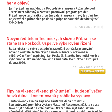
her a objevů
Jarní prázdniny nabídnou v Podbrdském muzeu v Rožmitále pod
Třemšínem zábavný a zároveň poznávací program pro děti.
Prázdninové lesohrátky promění galerii muzea v hravý les plný her,
objevování a přírodních pokladů a připomenou také desáté výročí
CHKO Brdy.
30. ledna 2026 (18:00)
Novým ředitelem Technických služeb Příbram se
stane Jan Poskočil. Uspěl ve výběrovém řízení
Rada města na svém posledním zasedání schválila jmenování
nového ředitele Technických služeb Příbram. V otevřeném
výběrovém řízení uspěl Ing. Jan Poskočil, kterého hodnoticí komise
vyhodnotila jako nejvhodnějšího kandidáta. Do funkce nastoupí 1.
dubna 2026.
30. ledna 2026 (16:00)
BLESKOVÁ ZPRÁVA
Tipy na víkend: Víkend plný umění – hudební večer,
hravá dílna i komentovaná prohlídka výstavy
Tento víkend čeká na zájemce zážitková dílna pro děti či
komentovaná prohlídka výstavy Matter of Abscence. Můžete se ale
také přijít podívat na volejbalové utkání nebo si jít zabruslit na
vánoční kluziště, které je stále v provozu. Nebude chybět ani tradiční