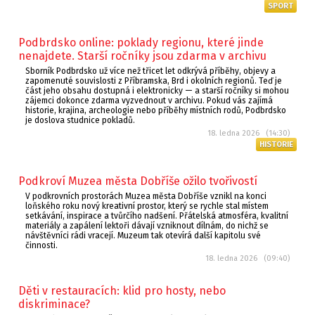
SPORT
Podbrdsko online: poklady regionu, které jinde
nenajdete. Starší ročníky jsou zdarma v archivu
Sborník Podbrdsko už více než třicet let odkrývá příběhy, objevy a
zapomenuté souvislosti z Příbramska, Brd i okolních regionů. Teď je
část jeho obsahu dostupná i elektronicky — a starší ročníky si mohou
zájemci dokonce zdarma vyzvednout v archivu. Pokud vás zajímá
historie, krajina, archeologie nebo příběhy místních rodů, Podbrdsko
je doslova studnice pokladů.
18. ledna 2026 (14:30)
HISTORIE
Podkroví Muzea města Dobříše ožilo tvořivostí
V podkrovních prostorách Muzea města Dobříše vznikl na konci
loňského roku nový kreativní prostor, který se rychle stal místem
setkávání, inspirace a tvůrčího nadšení. Přátelská atmosféra, kvalitní
materiály a zapálení lektoři dávají vzniknout dílnám, do nichž se
návštěvníci rádi vracejí. Muzeum tak otevírá další kapitolu své
činnosti.
18. ledna 2026 (09:40)
Děti v restauracích: klid pro hosty, nebo
diskriminace?