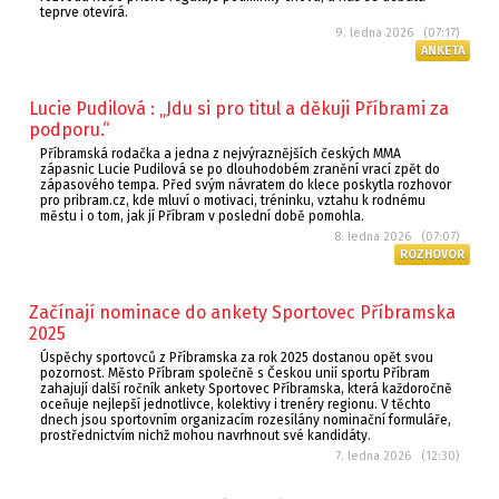
teprve otevírá.
9. ledna 2026 (07:17)
ANKETA
Lucie Pudilová : „Jdu si pro titul a děkuji Příbrami za
podporu.“
Příbramská rodačka a jedna z nejvýraznějších českých MMA
zápasnic Lucie Pudilová se po dlouhodobém zranění vrací zpět do
zápasového tempa. Před svým návratem do klece poskytla rozhovor
pro pribram.cz, kde mluví o motivaci, tréninku, vztahu k rodnému
městu i o tom, jak jí Příbram v poslední době pomohla.
8. ledna 2026 (07:07)
ROZHOVOR
Začínají nominace do ankety Sportovec Příbramska
2025
Úspěchy sportovců z Příbramska za rok 2025 dostanou opět svou
pozornost. Město Příbram společně s Českou unií sportu Příbram
zahajují další ročník ankety Sportovec Příbramska, která každoročně
oceňuje nejlepší jednotlivce, kolektivy i trenéry regionu. V těchto
dnech jsou sportovním organizacím rozesílány nominační formuláře,
prostřednictvím nichž mohou navrhnout své kandidáty.
7. ledna 2026 (12:30)