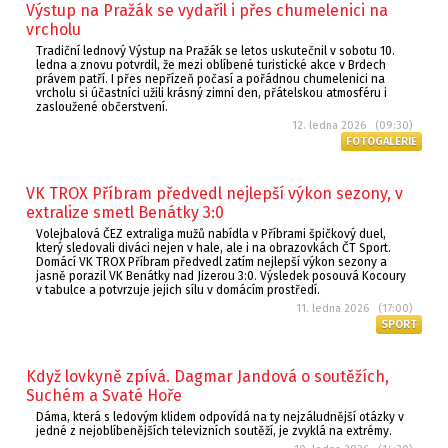
Výstup na Pražák se vydařil i přes chumelenici na
vrcholu
Tradiční lednový Výstup na Pražák se letos uskutečnil v sobotu 10.
ledna a znovu potvrdil, že mezi oblíbené turistické akce v Brdech
právem patří. I přes nepřízeň počasí a pořádnou chumelenici na
vrcholu si účastníci užili krásný zimní den, přátelskou atmosféru i
zasloužené občerstvení.
12. ledna 2026 (09:30)
FOTOGALERIE
VK TROX Příbram předvedl nejlepší výkon sezony, v
extralize smetl Benátky 3:0
Volejbalová ČEZ extraliga mužů nabídla v Příbrami špičkový duel,
který sledovali diváci nejen v hale, ale i na obrazovkách ČT Sport.
Domácí VK TROX Příbram předvedl zatím nejlepší výkon sezony a
jasně porazil VK Benátky nad Jizerou 3:0. Výsledek posouvá Kocoury
v tabulce a potvrzuje jejich sílu v domácím prostředí.
11. ledna 2026 (17:00)
SPORT
Když lovkyně zpívá. Dagmar Jandová o soutěžích,
Suchém a Svaté Hoře
Dáma, která s ledovým klidem odpovídá na ty nejzáludnější otázky v
jedné z nejoblíbenějších televizních soutěží, je zvyklá na extrémy.