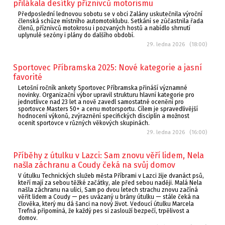
přilákala desítky příznivců motorismu
Předposlední lednovou sobotu se v obci Zalány uskutečnila výroční
členská schůze místního automotoklubu. Setkání se zúčastnila řada
členů, příznivců motokrosu i pozvaných hostů a nabídlo shrnutí
uplynulé sezóny i plány do dalšího období.
29. ledna 2026 (18:00)
Sportovec Příbramska 2025: Nové kategorie a jasní
favorité
Letošní ročník ankety Sportovec Příbramska přináší významné
novinky. Organizační výbor upravil strukturu hlavní kategorie pro
jednotlivce nad 23 let a nově zavedl samostatné ocenění pro
sportovce Masters 50+ a cenu motorsportu. Cílem je spravedlivější
hodnocení výkonů, zvýraznění specifických disciplín a možnost
ocenit sportovce v různých věkových skupinách.
29. ledna 2026 (16:00)
Příběhy z útulku v Lazci: Sam znovu věří lidem, Nela
našla záchranu a Coudy čeká na svůj domov
V útulku Technických služeb města Příbrami v Lazci žije dvanáct psů,
kteří mají za sebou těžké začátky, ale před sebou naději. Malá Nela
našla záchranu na ulici, Sam po dvou letech strachu znovu začíná
věřit lidem a Coudy — pes uvázaný u brány útulku — stále čeká na
člověka, který mu dá šanci na nový život. Vedoucí útulku Marcela
Trefná připomíná, že každý pes si zaslouží bezpečí, trpělivost a
domov.