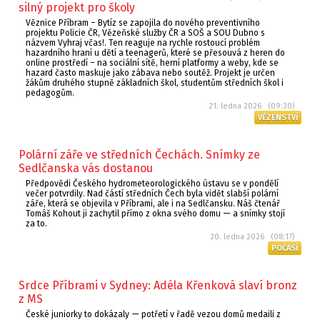
silný projekt pro školy
Věznice Příbram – Bytíz se zapojila do nového preventivního
projektu Policie ČR, Vězeňské služby ČR a SOŠ a SOU Dubno s
názvem Vyhraj včas!. Ten reaguje na rychle rostoucí problém
hazardního hraní u dětí a teenagerů, které se přesouvá z heren do
online prostředí – na sociální sítě, herní platformy a weby, kde se
hazard často maskuje jako zábava nebo soutěž. Projekt je určen
žákům druhého stupně základních škol, studentům středních škol i
pedagogům.
21. ledna 2026 (09:30)
VĚZENSTVÍ
Polární záře ve středních Čechách. Snímky ze
Sedlčanska vás dostanou
Předpovědi Českého hydrometeorologického ústavu se v pondělí
večer potvrdily. Nad částí středních Čech byla vidět slabší polární
záře, která se objevila v Příbrami, ale i na Sedlčansku. Náš čtenář
Tomáš Kohout ji zachytil přímo z okna svého domu — a snímky stojí
za to.
20. ledna 2026 (08:17)
POČASÍ
Srdce Příbrami v Sydney: Adéla Křenková slaví bronz
z MS
České juniorky to dokázaly — potřetí v řadě vezou domů medaili z