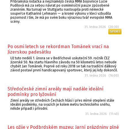
Příbramská rodačka a nejznámější česká MMA bojovnice Lucie
Pudilová má za sebou návrat po osmiměsíční pauze způsobené
zraněním. Na turnaji ve Stuttgartu nastoupila proti německé
soupeřce Katharině Lehmann — a kromě výkonu v kleci vzbudila
pozornost i tím, že má po svém boku výraznou tvář evropské MMA
scény.
31. ledna 2026 (20:30)
SPORT
Po osmi letech se rekordman Tománek vrací na
Jizerskou padesátku
Už tuto neděli 1. února se v Bedřichově uskuteční 59. ročník ČEZ
Jizerské 50. Na startu hlavního závodu na 50 kilometrů letos nebude
chybět Jan Tománek. Poprvé od roku 2018 se tak na tradiční dálkový
závod postaví první handicapovaný sportovec, který jej kdy dokončil.
31. ledna 2026 (16:00)
Středočeské zimní areály mají nadále ideální
podmínky pro lyžování
Zimní areály ve středních Čechách hlásí i přes mírné oteplení stále
ideální podmínky, na svazích je kolem metru technického sněhu,
někde připadl i přírodní.
31. ledna 2026 (11:40)
Les ožije v Podbrdském muzeu: Jarní prázdniny plné