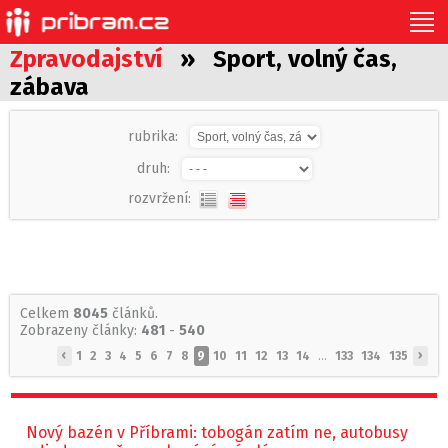
Zpravodajství
» Sport, volný čas,
zábava
rubrika:
druh:
rozvržení:
Celkem
8045
článků.
Zobrazeny články:
481
-
540
‹
›
1
2
3
4
5
6
7
8
9
10
11
12
13
14
...
133
134
135
Nový bazén v Příbrami: tobogán zatím ne, autobusy