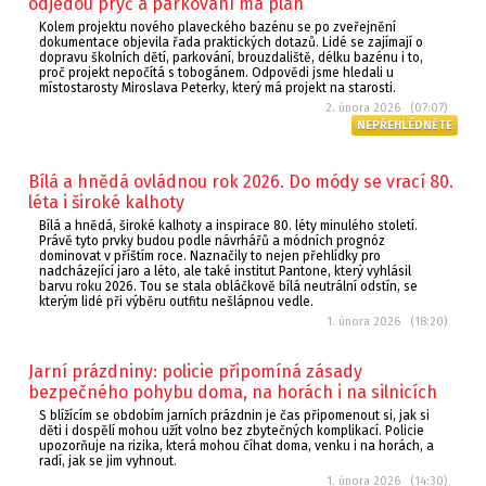
odjedou pryč a parkování má plán
Kolem projektu nového plaveckého bazénu se po zveřejnění
dokumentace objevila řada praktických dotazů. Lidé se zajímají o
dopravu školních dětí, parkování, brouzdaliště, délku bazénu i to,
proč projekt nepočítá s tobogánem. Odpovědi jsme hledali u
místostarosty Miroslava Peterky, který má projekt na starosti.
2. února 2026 (07:07)
NEPŘEHLÉDNĚTE
Bílá a hnědá ovládnou rok 2026. Do módy se vrací 80.
léta i široké kalhoty
Bílá a hnědá, široké kalhoty a inspirace 80. léty minulého století.
Právě tyto prvky budou podle návrhářů a módních prognóz
dominovat v příštím roce. Naznačily to nejen přehlídky pro
nadcházející jaro a léto, ale také institut Pantone, který vyhlásil
barvu roku 2026. Tou se stala obláčkově bílá neutrální odstín, se
kterým lidé při výběru outfitu nešlápnou vedle.
1. února 2026 (18:20)
Jarní prázdniny: policie připomíná zásady
bezpečného pohybu doma, na horách i na silnicích
S blížícím se obdobím jarních prázdnin je čas připomenout si, jak si
děti i dospělí mohou užít volno bez zbytečných komplikací. Policie
upozorňuje na rizika, která mohou číhat doma, venku i na horách, a
radí, jak se jim vyhnout.
1. února 2026 (14:30)