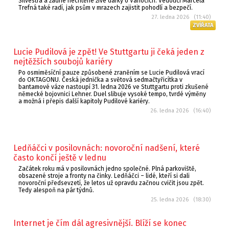
Silvestra a žádné nechtěné živé dárky o Vánocích. Vedoucí Marcela
Trefná také radí, jak psům v mrazech zajistit pohodlí a bezpečí.
27. ledna 2026 (11:40)
ZVÍŘATA
Lucie Pudilová je zpět! Ve Stuttgartu ji čeká jeden z
nejtěžších soubojů kariéry
Po osmiměsíční pauze způsobené zraněním se Lucie Pudilová vrací
do OKTAGONU. Česká jednička a světová sedmačtyřicítka v
bantamové váze nastoupí 31. ledna 2026 ve Stuttgartu proti zkušené
německé bojovnici Lehner. Duel slibuje vysoké tempo, tvrdé výměny
a možná i přepis další kapitoly Pudilové kariéry.
26. ledna 2026 (16:40)
Ledňáčci v posilovnách: novoroční nadšení, které
často končí ještě v lednu
Začátek roku má v posilovnách jedno společné. Plná parkoviště,
obsazené stroje a fronty na činky. Ledňáčci – lidé, kteří si dali
novoroční předsevzetí, že letos už opravdu začnou cvičit jsou zpět.
Tedy alespoň na pár týdnů.
25. ledna 2026 (18:30)
Internet je čím dál agresivnější. Blíží se konec