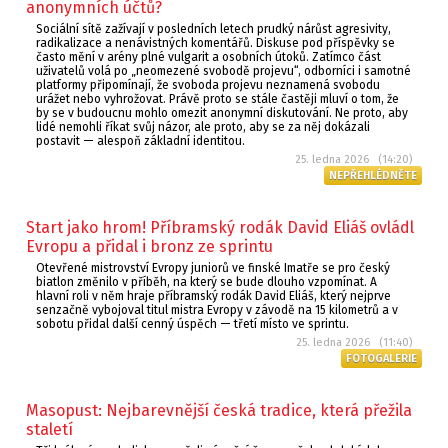
anonymních účtů?
Sociální sítě zažívají v posledních letech prudký nárůst agresivity,
radikalizace a nenávistných komentářů. Diskuse pod příspěvky se
často mění v arény plné vulgarit a osobních útoků. Zatímco část
uživatelů volá po „neomezené svobodě projevu“, odborníci i samotné
platformy připomínají, že svoboda projevu neznamená svobodu
urážet nebo vyhrožovat. Právě proto se stále častěji mluví o tom, že
by se v budoucnu mohlo omezit anonymní diskutování. Ne proto, aby
lidé nemohli říkat svůj názor, ale proto, aby se za něj dokázali
postavit — alespoň základní identitou.
25. ledna 2026 (14:20)
NEPŘEHLÉDNĚTE
Start jako hrom! Příbramský rodák David Eliáš ovládl
Evropu a přidal i bronz ze sprintu
Otevřené mistrovství Evropy juniorů ve finské Imatře se pro český
biatlon změnilo v příběh, na který se bude dlouho vzpomínat. A
hlavní roli v něm hraje příbramský rodák David Eliáš, který nejprve
senzačně vybojoval titul mistra Evropy v závodě na 15 kilometrů a v
sobotu přidal další cenný úspěch — třetí místo ve sprintu.
25. ledna 2026 (11:40)
FOTOGALERIE
Masopust: Nejbarevnější česká tradice, která přežila
staletí