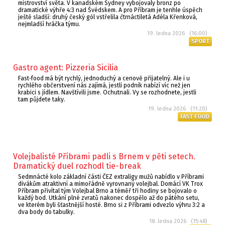
mistrovství světa. V kanadském Sydney vybojovaly bronz po
dramatické výhře 4:3 nad Švédskem. A pro Příbram je tenhle úspěch
ještě sladší: druhý český gól vstřelila čtrnáctiletá Adéla Křenková,
nejmladší hráčka týmu.
19. ledna 2026 (16:00)
SPORT
Gastro agent: Pizzeria Sicilia
Fast‑food má být rychlý, jednoduchý a cenově přijatelný. Ale i u
rychlého občerstvení nás zajímá, jestli podnik nabízí víc než jen
krabici s jídlem. Navštívili jsme. Ochutnali. Vy se rozhodnete, jestli
tam půjdete taky.
19. ledna 2026 (11:20)
FAST FOOD
Volejbalisté Příbrami padli s Brnem v pěti setech.
Dramatický duel rozhodl tie-break
Sedmnácté kolo základní části ČEZ extraligy mužů nabídlo v Příbrami
divákům atraktivní a mimořádně vyrovnaný volejbal. Domácí VK Trox
Příbram přivítal tým Volejbal Brno a téměř tři hodiny se bojovalo o
každý bod. Utkání plné zvratů nakonec dospělo až do pátého setu,
ve kterém byli šťastnější hosté. Brno si z Příbrami odvezlo výhru 3:2 a
dva body do tabulky.
18. ledna 2026 (15:48)