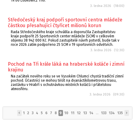
19.00 Lobkowicz Trio.
3. ledna 2026 (18:00)
Středočeský kraj podpoří sportovní centra mládeže
částkou přesahující čtyřicet milionů korun
Rada Středočeského kraje schválila a doporučila Zastupitelstvu
kraje podpořit 25 Sportovních center mládeže (SCM) v celkovém
objemu 38 942 000 Kč. Pokud zastupitelé návrh potvrdí, bude tak v
roce 2026 zatím podpořeno 25 SCM v 19 sportovních odvětvích.
3. ledna 2026 (12:30)
Pochod na Tři krále láká na hraberské koláče i zimní
krajinu
Na začátek nového roku se ve Vysokém Chlumci chystá tradiční zimní
pochod. Účastníci se mohou těšit na dvanáctikilometrovou trasu,
zastávku v Hrabří s ochutnávkou místních koláčů i přátelskou
atmosféru.
3. ledna 2026 (09:30)
‹
›
1
2
3
4
5
6
7
8
9
10
11
12
13
14
...
133
134
135