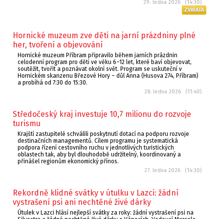
29. ledna 2026 (14:30)
ZVÍŘATA
Hornické muzeum zve děti na jarní prázdniny plné
her, tvoření a objevování
Hornické muzeum Příbram připravilo během jarních prázdnin
celodenní program pro děti ve věku 6–12 let, které baví objevovat,
soutěžit, tvořit a poznávat okolní svět. Program se uskuteční v
Hornickém skanzenu Březové Hory – důl Anna (Husova 274, Příbram)
a probíhá od 7:30 do 15:30.
28. ledna 2026 (11:40)
Středočeský kraj investuje 10,7 milionu do rozvoje
turismu
Krajští zastupitelé schválili poskytnutí dotací na podporu rozvoje
destinačních managementů. Cílem programu je systematická
podpora řízení cestovního ruchu v jednotlivých turistických
oblastech tak, aby byl dlouhodobě udržitelný, koordinovaný a
přinášel regionům ekonomický přínos.
27. ledna 2026 (14:30)
Rekordně klidné svátky v útulku v Lazci: žádní
vystrašení psi ani nechtěné živé dárky
Útulek v Lazci hlásí nejlepší svátky za roky: žádní vystrašení psi na