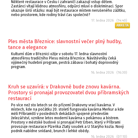
Některé restaurace v Česku i zahraničí zakazují vstup dětem.
Zastánci vítají klidnou atmosféru, odpůrci mluví o diskriminaci. Spor
ukazuje širší otázku: mají být restaurace místem nerušeného zážitku,
nebo prostorem, kde rodiny tráví čas společně?
17. ledna 2026 (14:40)
ANKETA
Ples města Březnice: slavnostní večer plný hudby,
tance a elegance
Kulturní dům v Březnici ožije v sobotu 17. ledna slavnostní
atmosférou tradičního Plesu města Březnice. Návštěvníky čeká
výjimečný hudební program, pestrá zábava i bohatý doprovodný
program.
16. ledna 2026 (16:30)
Kruh se uzavírá: v Drakovně bude znovu kavárna.
Prostory si pronajal provozovatel dvou příbramských
restaurací
Po více než sto letech se do přízemí Drakovny vrací kavárna. V
místech, kde na počátku 20. století fungovala kavárna Merkur a kde
měli Příbramští v posledních dekádách spojené především
železářství, vznikne letos moderní kavárna s pekárnou a bistrem.
Prostory v městské budově si pronajal Petr Erben, který v Příbrami
provozuje restaurace Plzeňka Zlatý soudek a U Starýho kozla. Nový
podnik nabídne snídaně, brunch i lehké obědy.
16. ledna 2026 (07:10)