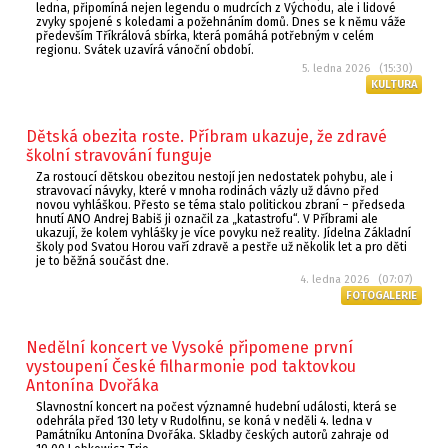
ledna, připomíná nejen legendu o mudrcích z Východu, ale i lidové
zvyky spojené s koledami a požehnáním domů. Dnes se k němu váže
především Tříkrálová sbírka, která pomáhá potřebným v celém
regionu. Svátek uzavírá vánoční období.
5. ledna 2026 (15:30)
KULTURA
Dětská obezita roste. Příbram ukazuje, že zdravé
školní stravování funguje
Za rostoucí dětskou obezitou nestojí jen nedostatek pohybu, ale i
stravovací návyky, které v mnoha rodinách vázly už dávno před
novou vyhláškou. Přesto se téma stalo politickou zbraní – předseda
hnutí ANO Andrej Babiš ji označil za „katastrofu“. V Příbrami ale
ukazují, že kolem vyhlášky je více povyku než reality. Jídelna Základní
školy pod Svatou Horou vaří zdravě a pestře už několik let a pro děti
je to běžná součást dne.
4. ledna 2026 (07:07)
FOTOGALERIE
Nedělní koncert ve Vysoké připomene první
vystoupení České filharmonie pod taktovkou
Antonína Dvořáka
Slavnostní koncert na počest významné hudební události, která se
odehrála před 130 lety v Rudolfinu, se koná v neděli 4. ledna v
Památníku Antonína Dvořáka. Skladby českých autorů zahraje od