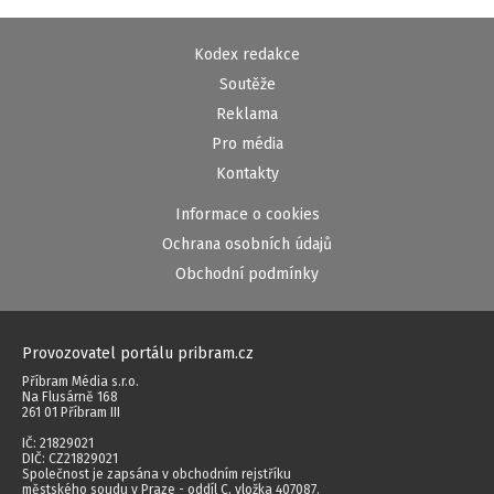
Kodex redakce
Soutěže
Reklama
Pro média
Kontakty
Informace o cookies
Ochrana osobních údajů
Obchodní podmínky
Provozovatel portálu pribram.cz
Příbram Média s.r.o.
Na Flusárně 168
261 01 Příbram III
IČ: 21829021
DIČ: CZ21829021
Společnost je zapsána v obchodním rejstříku
městského soudu v Praze - oddíl C, vložka 407087.