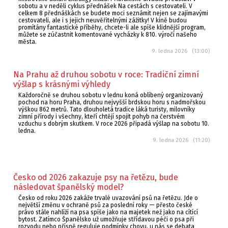
sobotu a v neděli cyklus přednášek Na cestách s cestovateli. V
celkem 8 přednáškách se budete moci seznámit nejen se zajímavými
cestovateli, ale i s jejich neuvěřitelnými zážitky! V kině budou
promítány fantastické příběhy, chcete-li ale spíše klidnější program,
můžete se zúčastnit komentované vycházky k 810. výročí našeho
města.
9. ledna 2026 (13:00)
Na Prahu až druhou sobotu v roce: Tradiční zimní
výšlap s krásnými výhledy
Každoročně se druhou sobotu v lednu koná oblíbený organizovaný
pochod na horu Praha, druhou nejvyšší brdskou horu s nadmořskou
výškou 862 metrů. Tato dlouholetá tradice láká turisty, milovníky
zimní přírody i všechny, kteří chtějí spojit pohyb na čerstvém
vzduchu s dobrým skutkem. V roce 2026 připadá výšlap na sobotu 10.
ledna.
9. ledna 2026 (11:20)
Česko od 2026 zakazuje psy na řetězu, bude
následovat španělský model?
Česko od roku 2026 zakáže trvalé uvazování psů na řetězu. Jde o
největší změnu v ochraně psů za poslední roky — přesto české
právo stále nahlíží na psa spíše jako na majetek než jako na cítící
bytost. Zatímco Španělsko už umožňuje střídavou péči o psa při
rozvodu nebo přísně reguluje podmínky chovu, u nás se debata