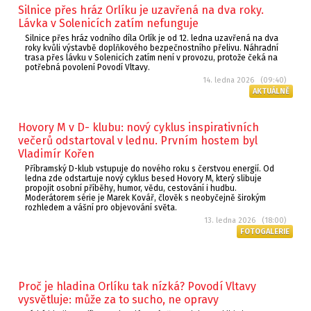
Silnice přes hráz Orlíku je uzavřená na dva roky.
Lávka v Solenicích zatím nefunguje
Silnice přes hráz vodního díla Orlík je od 12. ledna uzavřená na dva
roky kvůli výstavbě doplňkového bezpečnostního přelivu. Náhradní
trasa přes lávku v Solenicích zatím není v provozu, protože čeká na
potřebná povolení Povodí Vltavy.
14. ledna 2026 (09:40)
AKTUÁLNĚ
Hovory M v D- klubu: nový cyklus inspirativních
večerů odstartoval v lednu. Prvním hostem byl
Vladimír Kořen
Příbramský D-klub vstupuje do nového roku s čerstvou energií. Od
ledna zde odstartuje nový cyklus besed Hovory M, který slibuje
propojit osobní příběhy, humor, vědu, cestování i hudbu.
Moderátorem série je Marek Kovář, člověk s neobyčejně širokým
rozhledem a vášní pro objevování světa.
13. ledna 2026 (18:00)
FOTOGALERIE
Proč je hladina Orlíku tak nízká? Povodí Vltavy
vysvětluje: může za to sucho, ne opravy