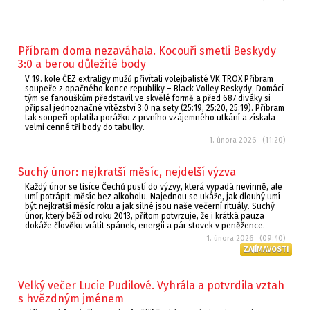
Příbram doma nezaváhala. Kocouři smetli Beskydy
3:0 a berou důležité body
V 19. kole ČEZ extraligy mužů přivítali volejbalisté VK TROX Příbram
soupeře z opačného konce republiky – Black Volley Beskydy. Domácí
tým se fanouškům představil ve skvělé formě a před 687 diváky si
připsal jednoznačné vítězství 3:0 na sety (25:19, 25:20, 25:19). Příbram
tak soupeři oplatila porážku z prvního vzájemného utkání a získala
velmi cenné tři body do tabulky.
1. února 2026 (11:20)
Suchý únor: nejkratší měsíc, nejdelší výzva
Každý únor se tisíce Čechů pustí do výzvy, která vypadá nevinně, ale
umí potrápit: měsíc bez alkoholu. Najednou se ukáže, jak dlouhý umí
být nejkratší měsíc roku a jak silné jsou naše večerní rituály. Suchý
únor, který běží od roku 2013, přitom potvrzuje, že i krátká pauza
dokáže člověku vrátit spánek, energii a pár stovek v peněžence.
1. února 2026 (09:40)
ZAJÍMAVOSTI
Velký večer Lucie Pudilové. Vyhrála a potvrdila vztah
s hvězdným jménem