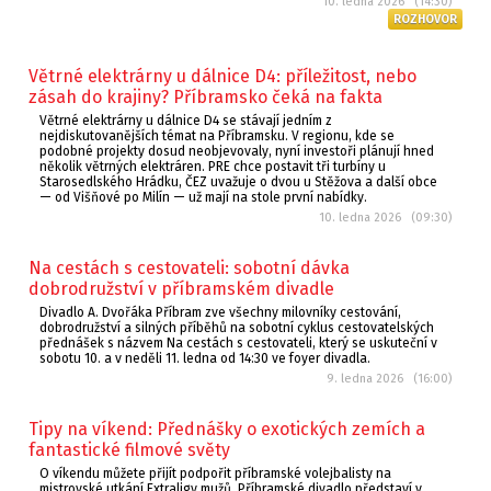
10. ledna 2026 (14:30)
ROZHOVOR
Větrné elektrárny u dálnice D4: příležitost, nebo
zásah do krajiny? Příbramsko čeká na fakta
Větrné elektrárny u dálnice D4 se stávají jedním z
nejdiskutovanějších témat na Příbramsku. V regionu, kde se
podobné projekty dosud neobjevovaly, nyní investoři plánují hned
několik větrných elektráren. PRE chce postavit tři turbíny u
Starosedlského Hrádku, ČEZ uvažuje o dvou u Stěžova a další obce
— od Višňové po Milín — už mají na stole první nabídky.
10. ledna 2026 (09:30)
Na cestách s cestovateli: sobotní dávka
dobrodružství v příbramském divadle
Divadlo A. Dvořáka Příbram zve všechny milovníky cestování,
dobrodružství a silných příběhů na sobotní cyklus cestovatelských
přednášek s názvem Na cestách s cestovateli, který se uskuteční v
sobotu 10. a v neděli 11. ledna od 14:30 ve foyer divadla.
9. ledna 2026 (16:00)
Tipy na víkend: Přednášky o exotických zemích a
fantastické filmové světy
O víkendu můžete přijít podpořit příbramské volejbalisty na
mistrovské utkání Extraligy mužů. Příbramské divadlo představí v