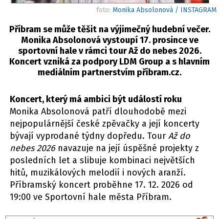
foto:
Monika Absolonová / INSTAGRAM
Příbram se může těšit na výjimečný hudební večer.
Monika Absolonová vystoupí 17. prosince ve
sportovní hale v rámci tour Až do nebes 2026.
Koncert vzniká za podpory LDM Group a s hlavním
mediálním partnerstvím příbram.cz.
Koncert, který má ambici být událostí roku
Monika Absolonová patří dlouhodobě mezi
nejpopulárnější české zpěvačky a její koncerty
bývají vyprodané týdny dopředu. Tour
Až do
nebes 2026
navazuje na její úspěšné projekty z
posledních let a slibuje kombinaci největších
hitů, muzikálových melodií i nových aranží.
Příbramský koncert proběhne 17. 12. 2026 od
19:00 ve Sportovní hale města Příbram.