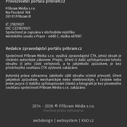
Provozovatel portálu pribram.cz
Příbram Média s.r.o.
Na Flusárně 168
261 01 Příbram III
IČ: 21829021
DIČ: CZ21829021
Společnost je zapsána v obchodním rejstříku
městského soudu v Praze - oddíl C, vložka 407087.
Redakce zpravodajství portálu pribram.cz
Společnost Příbram Média s.r.o. využívá zpravodajství ČTK, jehož obsah je
chráněn autorským zákonem. Přepis, šíření či další zpřístupňování tohoto
obsahu či jeho části veřejnosti, a to jakýmkoliv způsobem, je bez
předchozího souhlasu ČTK výslovně zakázáno.
Autorská práva vyhrazena. Jakékoliv užití obsahu včetně převzetí, šíření
jakýmkoli způsobem, mechanickým nebo elektronickým, v českém nebo
jiném jazyce či dalšího zpřístupňování článků a fotografií je bez písemného
souhlasu společnosti Příbram Média s.r.o. zakázáno.
2014 - 2026 © Příbram Média s.r.o.
Všechna práva vyhrazena.
webdesign | websystem | KAO.cz