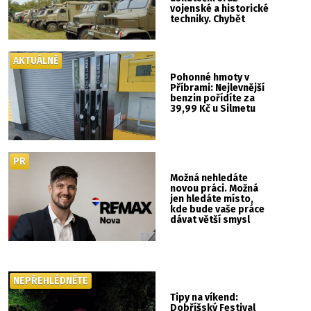
vojenské a historické
techniky. Chybět
nebude kaskadérská
show ani hudba
AKTUÁLNĚ
Pohonné hmoty v
Příbrami: Nejlevnější
benzin pořídíte za
39,99 Kč u Silmetu
PR
Možná nehledáte
novou práci. Možná
jen hledáte místo,
kde bude vaše práce
dávat větší smysl
NEPŘEHLÉDNĚTE
Tipy na víkend:
Dobříšský Festival