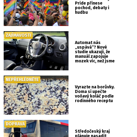
Pride přinese
pochod, debaty i
hudbu
ZAJÍMAVOSTI
Automat nás
„uspává“? Nové
studie ukazují, že
manuál zapojuje
mozek víc, než jsme
si mysleli
NEPŘEHLÉDNĚTE
Vyrazte na borůvky.
Doma si upečte
voňavý koláč podle
rodinného receptu
DOPRAVA
Středočeský kraj
plánuje nasadit