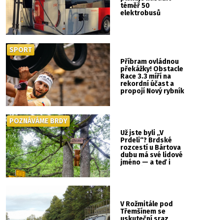
téměř 50
elektrobusů
SPORT
Příbram ovládnou
překážky! Obstacle
Race 3.3 míří na
rekordní účast a
propojí Nový rybník
se Svatou Horou
POZNÁVÁME BRDY
Už jste byli „V
Prdeli“? Brdské
rozcestí u Bártova
dubu má své lidové
jméno — a teď i
vlastní cedulku
V Rožmitále pod
Třemšínem se
uskuteční sraz