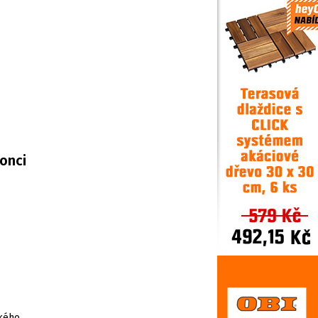
onci
kého