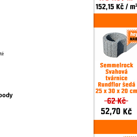
té
 body