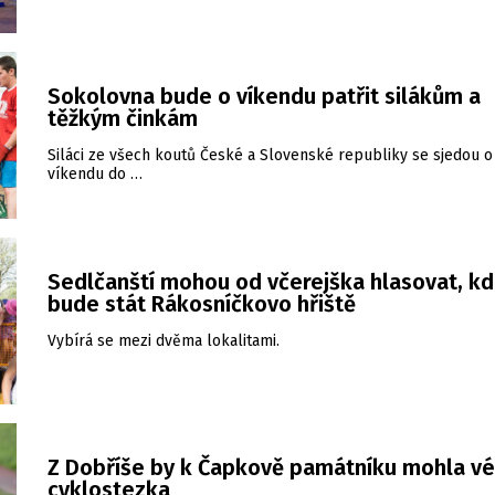
Sokolovna bude o víkendu patřit silákům a
těžkým činkám
Siláci ze všech koutů České a Slovenské republiky se sjedou o
víkendu do …
Sedlčanští mohou od včerejška hlasovat, k
bude stát Rákosníčkovo hřiště
Vybírá se mezi dvěma lokalitami.
Z Dobříše by k Čapkově památníku mohla vé
cyklostezka