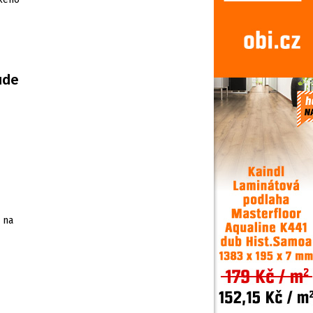
ude
 na