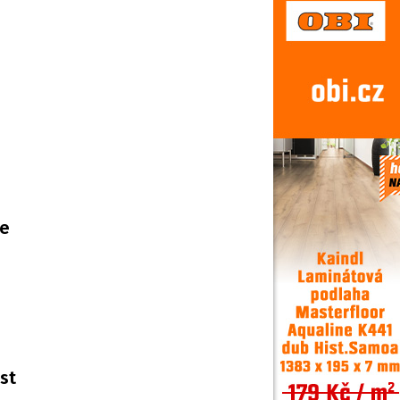
de
st