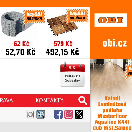
8. 8.
svátek má
Soběslav
RAVA
KONTAKTY