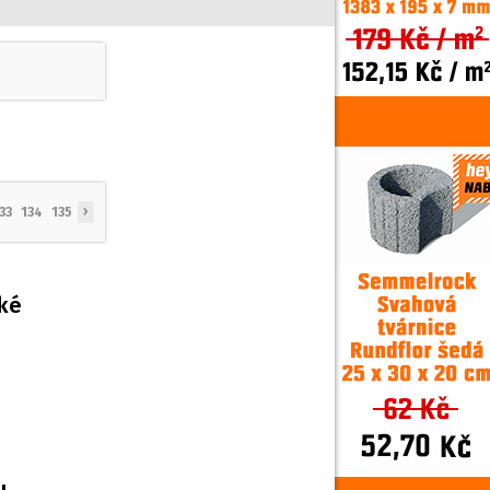
›
33
134
135
lké
u