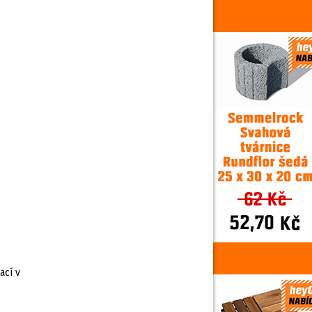
ací v