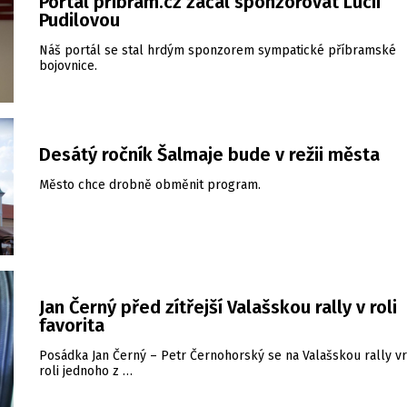
Portál pribram.cz začal sponzorovat Lucii
Pudilovou
Náš portál se stal hrdým sponzorem sympatické příbramské
bojovnice.
Desátý ročník Šalmaje bude v režii města
Město chce drobně obměnit program.
Jan Černý před zítřejší Valašskou rally v roli
favorita
Posádka Jan Černý – Petr Černohorský se na Valašskou rally vr
roli jednoho z …