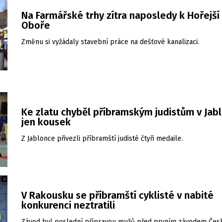
Na Farmářské trhy zítra naposledy k Hořejší
Oboře
Změnu si vyžádaly stavební práce na dešťové kanalizaci.
Ke zlatu chyběl příbramským judistům v Jabl
jen kousek
Z Jablonce přivezli příbramští judisté čtyři medaile.
V Rakousku se příbramští cyklisté v nabité
konkurenci neztratili
Závod byl poslední přípravou mužů před prvním závodem Čes