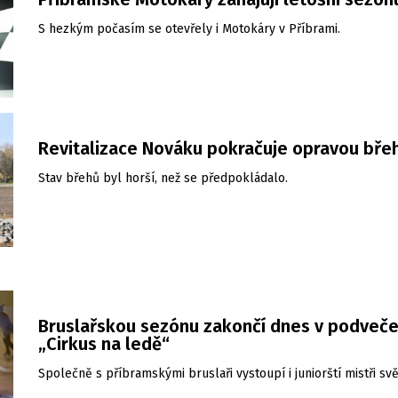
S hezkým počasím se otevřely i Motokáry v Příbrami.
Revitalizace Nováku pokračuje opravou bře
Stav břehů byl horší, než se předpokládalo.
Bruslařskou sezónu zakončí dnes v podveče
„Cirkus na ledě“
Společně s příbramskými bruslaři vystoupí i juniorští mistři svě