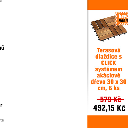
hů
r
ta.