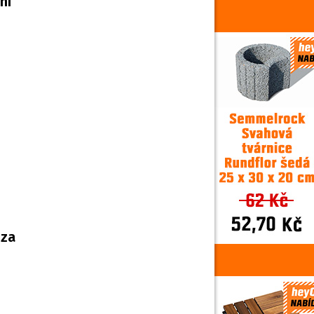
ní
 za