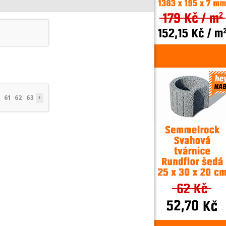
›
61
62
63