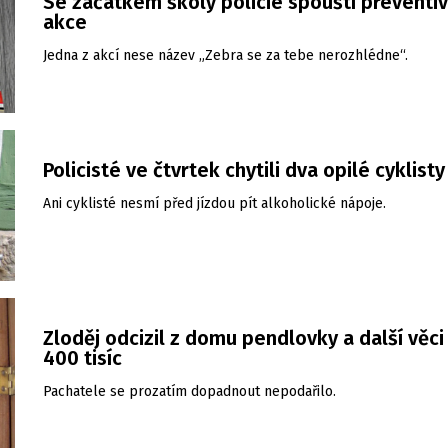
Se začátkem školy policie spouští preventiv
akce
Jedna z akcí nese název „Zebra se za tebe nerozhlédne“.
Policisté ve čtvrtek chytili dva opilé cyklisty
Ani cyklisté nesmí před jízdou pít alkoholické nápoje.
Zloděj odcizil z domu pendlovky a další věci
400 tisíc
Pachatele se prozatím dopadnout nepodařilo.