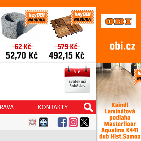
8. 8.
svátek má
Soběslav
RAVA
KONTAKTY