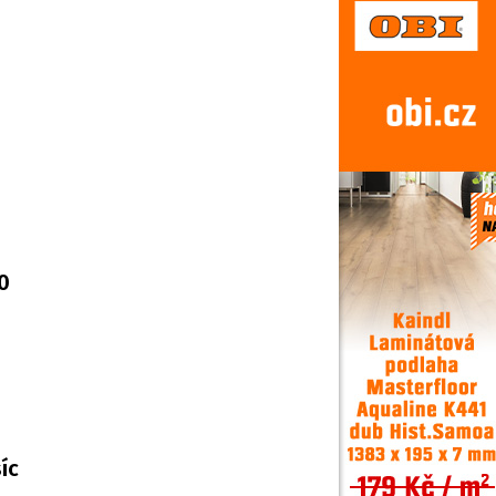
20
íc