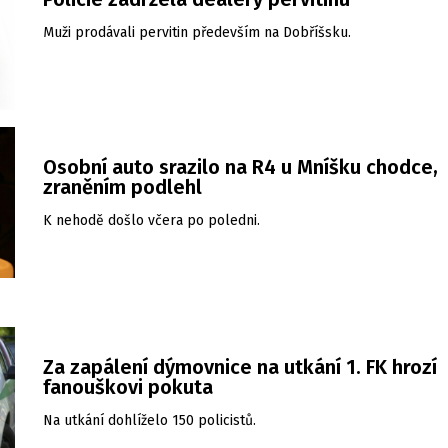
Muži prodávali pervitin především na Dobříšsku.
Osobní auto srazilo na R4 u Mníšku chodce,
zraněním podlehl
K nehodě došlo včera po poledni.
Za zapálení dýmovnice na utkání 1. FK hrozí
fanouškovi pokuta
Na utkání dohlíželo 150 policistů.