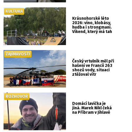
KULTURA
Krásnohorské léto
2026: víno, klobásy,
hudba i strongmani.
Víkend, který má tah
ZAJÍMAVOSTI
Český vrtulník měl při
hašení ve Francii 263
shozů vody, situaci
ztěžoval vítr
ROZHOVOR
Domácí lavička je
jiná. Marek Nikl čeká
na Příbram v Jihlavě