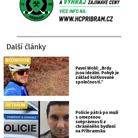
Další články
ROZHOVOR
Pavel Wohl: „Brdy
jsou ideální. Pohyb je
základ kultivované
společnosti.“
AKTUÁLNĚ
Policie pátrá po muži
s omezenou
svéprávností z
chráněného bydlení
na Příbramsku