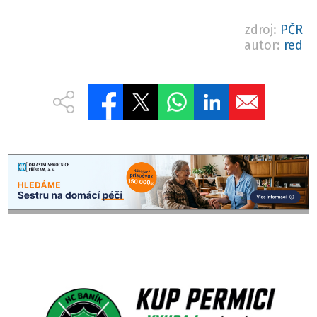
zdroj:
PČR
autor:
red