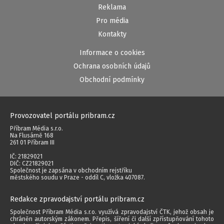
Reklama
Pro média
Kontakty
Informace o cookies
Ochrana osobních údajů
Obchodní podmínky
Provozovatel portálu pribram.cz
Příbram Média s.r.o.
Na Flusárně 168
261 01 Příbram III
IČ: 21829021
DIČ: CZ21829021
Společnost je zapsána v obchodním rejstříku
městského soudu v Praze - oddíl C, vložka 407087.
Redakce zpravodajství portálu pribram.cz
Společnost Příbram Média s.r.o. využívá zpravodajství ČTK, jehož obsah je
chráněn autorským zákonem. Přepis, šíření či další zpřístupňování tohoto