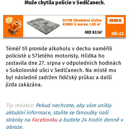
Muže chytila policie v Sedlčanech.
Téměř tři promile alkoholu v dechu naměřili
policisté u 57letého motoristy. Hlídka ho
zastavila dne 27. srpna v odpoledních hodinách
v Sokolovské ulici v Sedlčanech. Na místě mu
byl následně zadržen řidičský průkaz a další
jízda zakázána.
Tip redakce:
Pokud nechcete, aby vám unikly
aktuální informace, staňte se fanoušky naší
stránky na
Facebooku
a budete 24 hodin denně v
obraze.