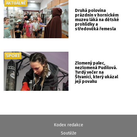
AKTUÁLNĚ
Druhá polovina
prázdnin v hornickém
muzeu láká na dětské
prohlídky a
středověká řemesla
SPORT
Zlomený palec,
nezlomená Pudilová.
Tvrdý večer na
Štvanici, který ukázal
její povahu
Kodex redakce
Soutěže