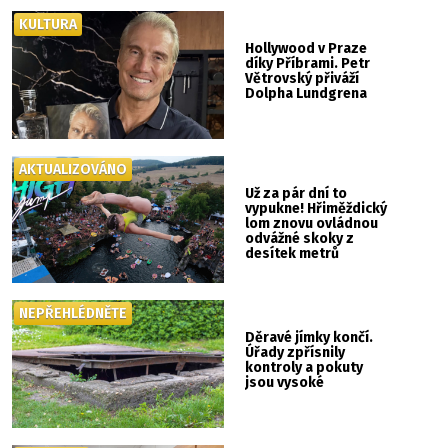
KULTURA
Hollywood v Praze
díky Příbrami. Petr
Větrovský přiváží
Dolpha Lundgrena
AKTUALIZOVÁNO
Už za pár dní to
vypukne! Hřiměždický
lom znovu ovládnou
odvážné skoky z
desítek metrů
NEPŘEHLÉDNĚTE
Děravé jímky končí.
Úřady zpřísnily
kontroly a pokuty
jsou vysoké