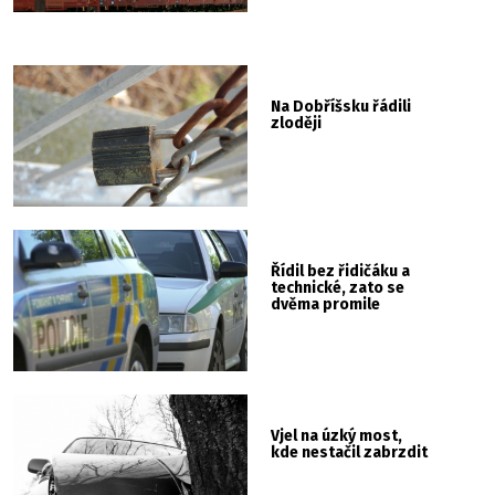
Na Dobříšsku řádili
zloději
Řídil bez řidičáku a
technické, zato se
dvěma promile
Vjel na úzký most,
kde nestačil zabrzdit