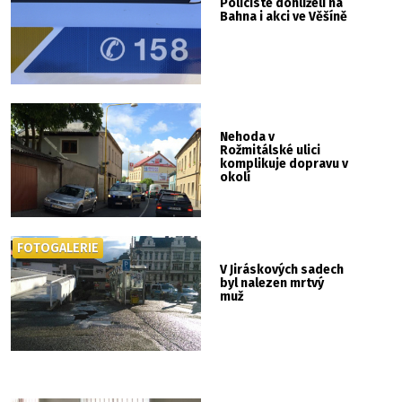
Policisté dohlíželi na
Bahna i akci ve Věšíně
Nehoda v
Rožmitálské ulici
komplikuje dopravu v
okolí
FOTOGALERIE
V Jiráskových sadech
byl nalezen mrtvý
muž