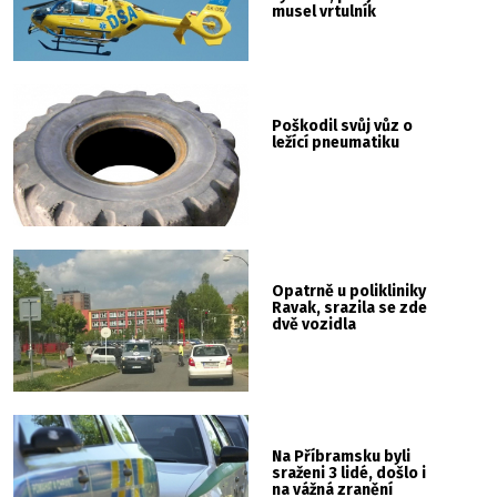
musel vrtulník
Poškodil svůj vůz o
ležící pneumatiku
Opatrně u polikliniky
Ravak, srazila se zde
dvě vozidla
Na Příbramsku byli
sraženi 3 lidé, došlo i
na vážná zranění