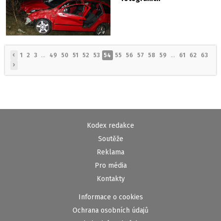
‹
1
2
3
...
49
50
51
52
53
54
55
56
57
58
59
...
61
62
63
›
Kodex redakce
Soutěže
Reklama
Pro média
Kontakty
Informace o cookies
Ochrana osobních údajů