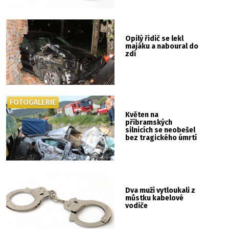
Opilý řidič se lekl
majáku a naboural do
zdi
FOTOGALERIE
Květen na
příbramských
silnicích se neobešel
bez tragického úmrtí
Dva muži vytloukali z
můstku kabelové
vodiče