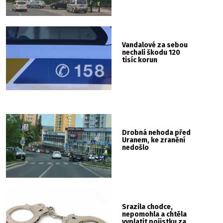
Vandalové za sebou
nechali škodu 120
tisíc korun
Drobná nehoda před
Uranem, ke zranění
nedošlo
Srazila chodce,
nepomohla a chtěla
vyplatit pojistku za