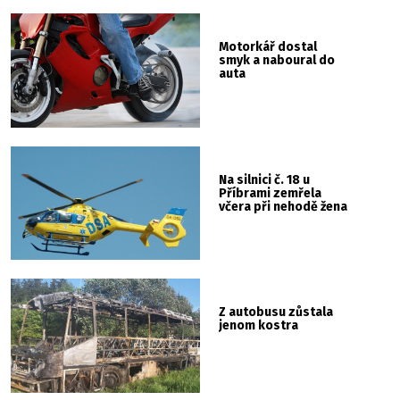
Motorkář dostal
smyk a naboural do
auta
Na silnici č. 18 u
Příbrami zemřela
včera při nehodě žena
Z autobusu zůstala
jenom kostra