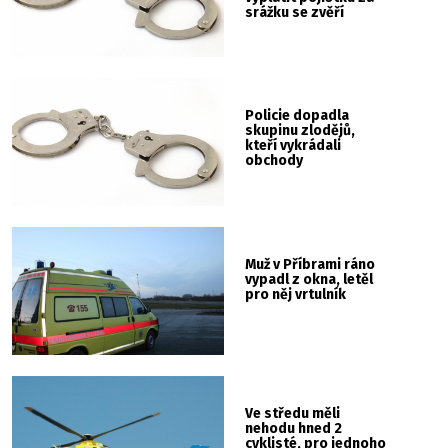
srážku se zvěří
Policie dopadla
skupinu zlodějů,
kteří vykrádali
obchody
Muž v Příbrami ráno
vypadl z okna, letěl
pro něj vrtulník
Ve středu měli
nehodu hned 2
cyklisté, pro jednoho