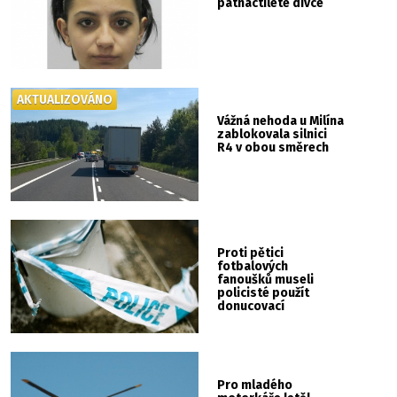
patnáctileté dívce
AKTUALIZOVÁNO
Vážná nehoda u Milína
zablokovala silnici
R4 v obou směrech
Proti pětici
fotbalových
fanoušků museli
policisté použít
donucovací
prostředky
Pro mladého