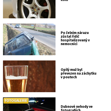
Po čelním nárazu
zůstal řidič
hospitalizovaný v
nemocnici
Opilý muž byl
převezen na záchytku
v poutech
FOTOGALERIE
Dubnové nehody ve
fotografiích