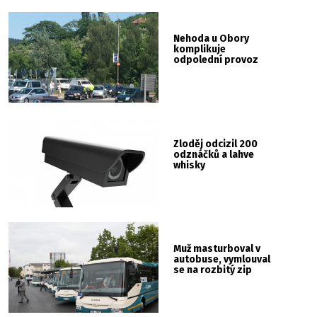
Nehoda u Obory
komplikuje
odpolední provoz
Zloděj odcizil 200
odznáčků a lahve
whisky
Muž masturboval v
autobuse, vymlouval
se na rozbitý zip