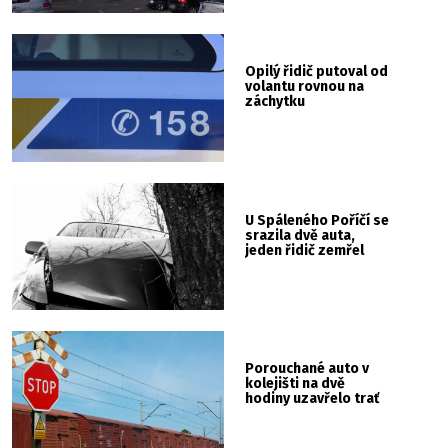
Opilý řidič putoval od
volantu rovnou na
záchytku
U Spáleného Poříčí se
srazila dvě auta,
jeden řidič zemřel
Porouchané auto v
kolejišti na dvě
hodiny uzavřelo trať