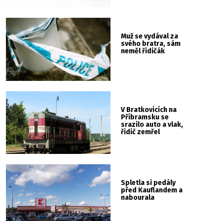
Muž se vydával za
svého bratra, sám
neměl řidičák
V Bratkovicích na
Příbramsku se
srazilo auto a vlak,
řidič zemřel
Spletla si pedály
před Kauflandem a
nabourala