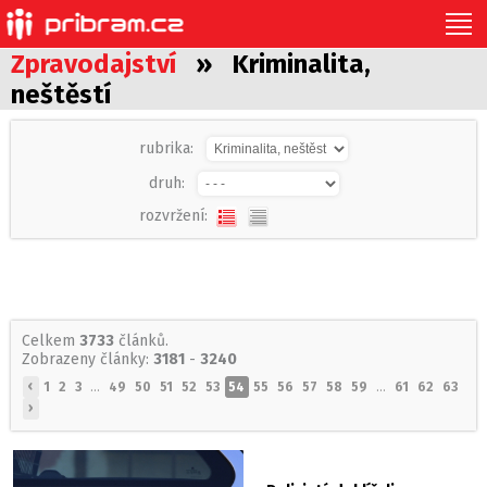
Zpravodajství
» Kriminalita,
neštěstí
rubrika:
druh:
rozvržení:
Celkem
3733
článků.
Zobrazeny články:
3181
-
3240
‹
1
2
3
...
49
50
51
52
53
54
55
56
57
58
59
...
61
62
63
›