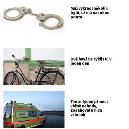
Muž vykradl několik
bytů, už má na rukou
pouta
Dvě havárie cyklistů v
jeden den
Tento týden přinesl
vážné nehody,
zasahoval u nich
vrtulník