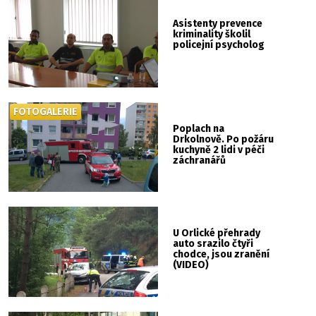
Asistenty prevence
kriminality školil
policejní psycholog
FOTOGALERIE
Poplach na
Drkolnově. Po požáru
kuchyně 2 lidi v péči
záchranářů
U Orlické přehrady
auto srazilo čtyři
chodce, jsou zranění
(VIDEO)