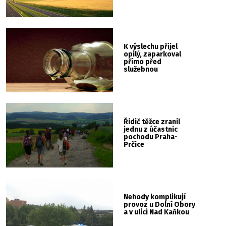
K výslechu přijel
opilý, zaparkoval
přímo před
služebnou
Řidič těžce zranil
jednu z účastnic
pochodu Praha-
Prčice
Nehody komplikují
provoz u Dolní Obory
a v ulici Nad Kaňkou