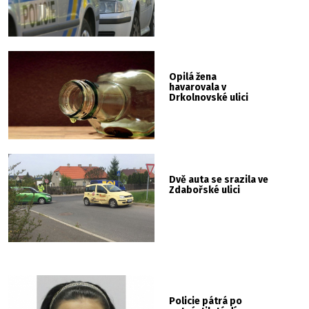
Opilá žena
havarovala v
Drkolnovské ulici
Dvě auta se srazila ve
Zdabořské ulici
Policie pátrá po