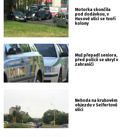
Motorka skončila
pod dodávkou, v
Husově ulici se tvoří
kolony
Muž přepadl seniora,
před policií se ukryl v
zahraničí
Nehoda na kruhovém
objezdu v Seifertově
ulici