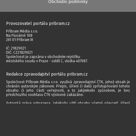
Obchodní podmínky
Provozovatel portálu pribram.cz
Příbram Média s.r.o.
Na Flusárně 168
261 01 Příbram III
IČ: 21829021
DIČ: CZ21829021
Společnost je zapsána v obchodním rejstříku
městského soudu v Praze - oddíl C, vložka 407087.
Redakce zpravodajství portálu pribram.cz
Společnost Příbram Média s.r.o. využívá zpravodajství ČTK, jehož obsah je
chráněn autorským zákonem. Přepis, šíření či další zpřístupňování tohoto
obsahu či jeho části veřejnosti, a to jakýmkoliv způsobem, je bez
předchozího souhlasu ČTK výslovně zakázáno.
Autorská práva vyhrazena. Jakékoliv užití obsahu včetně převzetí, šíření
jakýmkoli způsobem, mechanickým nebo elektronickým, v českém nebo
jiném jazyce či dalšího zpřístupňování článků a fotografií je bez písemného
souhlasu společnosti Příbram Média s.r.o. zakázáno.
2014 - 2026 © Příbram Média s.r.o.