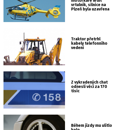
motorkáře letěl
vrtulník, silnice na
Plzeň byla uzavřena
Traktor přetrhl
kabely telefonního
vedení
Z vykradených chat
odnesli věci za 170
tisíc
Během jízdy mu ulítlo
kolo