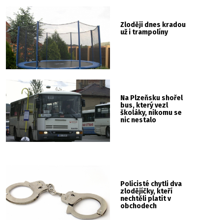
Zloději dnes kradou
už i trampolíny
Na Plzeňsku shořel
bus, který vezl
školáky, nikomu se
nic nestalo
Policisté chytli dva
zlodějíčky, kteří
nechtěli platit v
obchodech