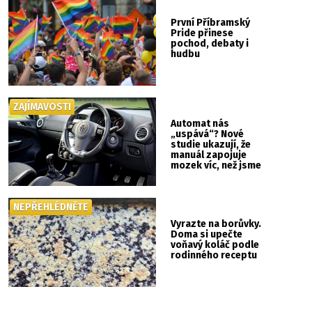
První Příbramský
Pride přinese
pochod, debaty i
hudbu
ZAJÍMAVOSTI
Automat nás
„uspává“? Nové
studie ukazují, že
manuál zapojuje
mozek víc, než jsme
si mysleli
NEPŘEHLÉDNĚTE
Vyrazte na borůvky.
Doma si upečte
voňavý koláč podle
rodinného receptu