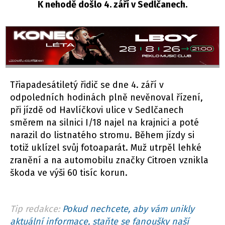
K nehodě došlo 4. září v Sedlčanech.
Třiapadesátiletý řidič se dne 4. září v
odpoledních hodinách plně nevěnoval řízení,
při jízdě od Havlíčkovi ulice v Sedlčanech
směrem na silnici I/18 najel na krajnici a poté
narazil do listnatého stromu. Během jízdy si
totiž uklízel svůj fotoaparát. Muž utrpěl lehké
zranění a na automobilu značky Citroen vznikla
škoda ve výši 60 tisíc korun.
Tip redakce:
Pokud nechcete, aby vám unikly
aktuální informace, staňte se fanoušky naší