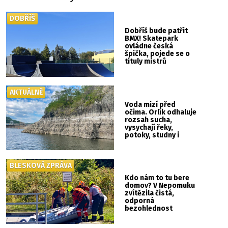
DOBŘÍŠ
Dobříš bude patřit
BMX! Skatepark
ovládne česká
špička, pojede se o
tituly mistrů
republiky
AKTUÁLNĚ
Voda mizí před
očima. Orlík odhaluje
rozsah sucha,
vysychají řeky,
potoky, studny i
mokřady
BLESKOVÁ ZPRÁVA
Kdo nám to tu bere
domov? V Nepomuku
zvítězila čistá,
odporná
bezohlednost