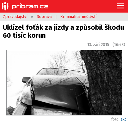
Zpravodajství
»
Doprava
|
Kriminalita, neštěstí
Uklízel foťák za jízdy a způsobil škodu
60 tisíc korun
13. září 2015 (16:48)
foto:
sxc