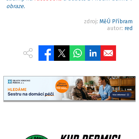
obraze.
zdroj:
MěÚ Příbram
autor:
red