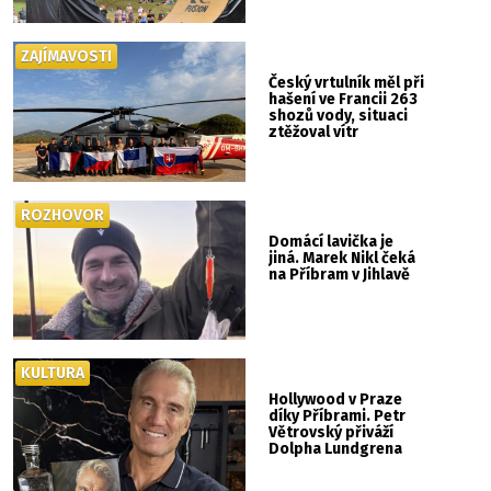
ZAJÍMAVOSTI
Český vrtulník měl při
hašení ve Francii 263
shozů vody, situaci
ztěžoval vítr
ROZHOVOR
Domácí lavička je
jiná. Marek Nikl čeká
na Příbram v Jihlavě
KULTURA
Hollywood v Praze
díky Příbrami. Petr
Větrovský přiváží
Dolpha Lundgrena