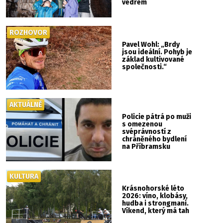
vedrem
ROZHOVOR
Pavel Wohl: „Brdy
jsou ideální. Pohyb je
základ kultivované
společnosti.“
AKTUÁLNĚ
Policie pátrá po muži
s omezenou
svéprávností z
chráněného bydlení
na Příbramsku
KULTURA
Krásnohorské léto
2026: víno, klobásy,
hudba i strongmani.
Víkend, který má tah