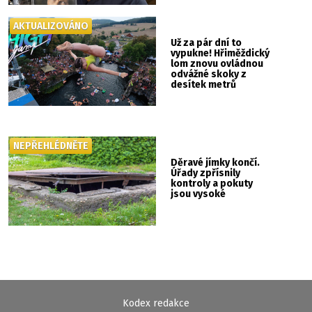
AKTUALIZOVÁNO
Už za pár dní to
vypukne! Hřiměždický
lom znovu ovládnou
odvážné skoky z
desítek metrů
NEPŘEHLÉDNĚTE
Děravé jímky končí.
Úřady zpřísnily
kontroly a pokuty
jsou vysoké
Kodex redakce