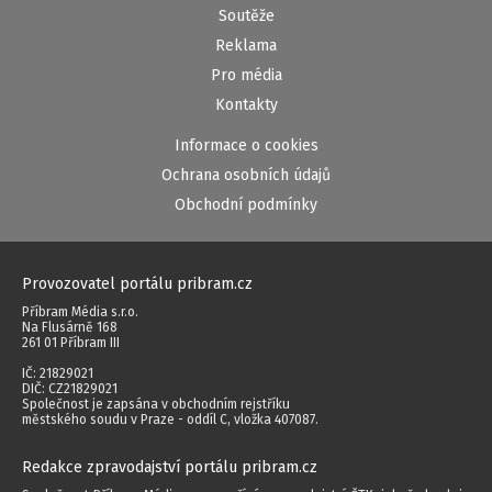
Soutěže
Reklama
Pro média
Kontakty
Informace o cookies
Ochrana osobních údajů
Obchodní podmínky
Provozovatel portálu pribram.cz
Příbram Média s.r.o.
Na Flusárně 168
261 01 Příbram III
IČ: 21829021
DIČ: CZ21829021
Společnost je zapsána v obchodním rejstříku
městského soudu v Praze - oddíl C, vložka 407087.
Redakce zpravodajství portálu pribram.cz