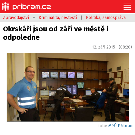
Zpravodajství
»
Kriminalita, neštěstí
|
Politika, samospráva
Okrskáři jsou od září ve městě i
odpoledne
12. září 2015 (08:20)
foto:
MěÚ Příbram