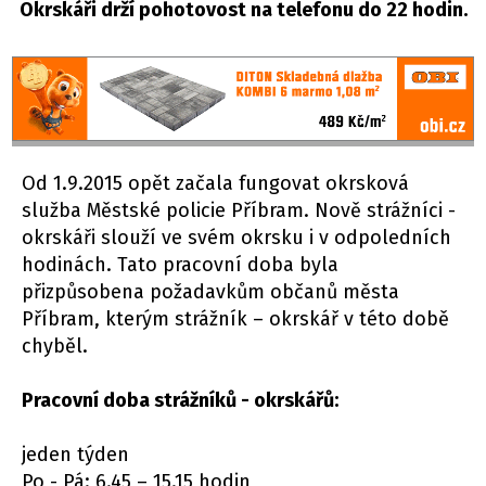
Okrskáři drží pohotovost na telefonu do 22 hodin.
Od 1.9.2015 opět začala fungovat okrsková
služba Městské policie Příbram. Nově strážníci -
okrskáři slouží ve svém okrsku i v odpoledních
hodinách. Tato pracovní doba byla
přizpůsobena požadavkům občanů města
Příbram, kterým strážník – okrskář v této době
chyběl.
Pracovní doba strážníků - okrskářů:
jeden týden
Po - Pá: 6.45 – 15.15 hodin