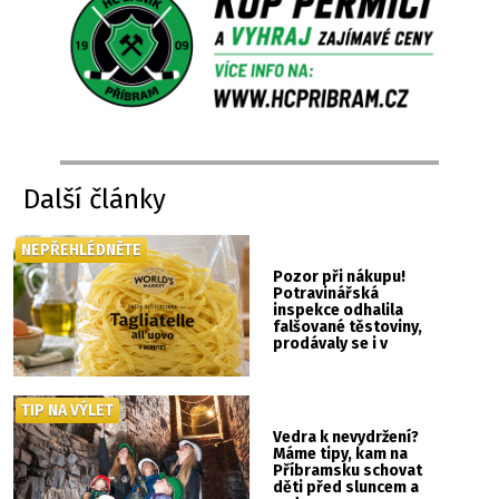
Další články
NEPŘEHLÉDNĚTE
Pozor při nákupu!
Potravinářská
inspekce odhalila
falšované těstoviny,
prodávaly se i v
Albertu
TIP NA VÝLET
Vedra k nevydržení?
Máme tipy, kam na
Příbramsku schovat
děti před sluncem a