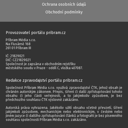
Ochrana osobních údajů
Obchodní podmínky
Provozovatel portálu pribram.cz
Příbram Média s.r.o.
Na Flusárně 168
261 01 Příbram III
IČ: 21829021
DIČ: CZ21829021
Společnost je zapsána v obchodním rejstříku
městského soudu v Praze - oddíl C, vložka 407087.
Redakce zpravodajství portálu pribram.cz
Společnost Příbram Média s.r.o. využívá zpravodajství ČTK, jehož obsah je
chráněn autorským zákonem. Přepis, šíření či další zpřístupňování tohoto
obsahu či jeho části veřejnosti, a to jakýmkoliv způsobem, je bez
předchozího souhlasu ČTK výslovně zakázáno.
Autorská práva vyhrazena. Jakékoliv užití obsahu včetně převzetí, šíření
jakýmkoli způsobem, mechanickým nebo elektronickým, v českém nebo
jiném jazyce či dalšího zpřístupňování článků a fotografií je bez písemného
souhlasu společnosti Příbram Média s.r.o. zakázáno.