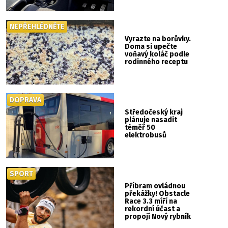
si mysleli
NEPŘEHLÉDNĚTE
Vyrazte na borůvky.
Doma si upečte
voňavý koláč podle
rodinného receptu
DOPRAVA
Středočeský kraj
plánuje nasadit
téměř 50
elektrobusů
SPORT
Příbram ovládnou
překážky! Obstacle
Race 3.3 míří na
rekordní účast a
propojí Nový rybník
se Svatou Horou