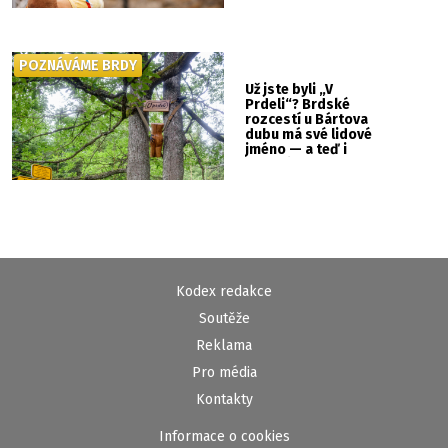
POZNÁVÁME BRDY
Už jste byli „V
Prdeli“? Brdské
rozcestí u Bártova
dubu má své lidové
jméno — a teď i
vlastní cedulku
Kodex redakce
Soutěže
Reklama
Pro média
Kontakty
Informace o cookies