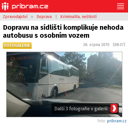
Zpravodajství
»
Doprava
|
Kriminalita, neštěstí
Dopravu na sídlišti komplikuje nehoda
autobusu s osobním vozem
26. srpna 2015 (08:37)
FOTOGALERIE
Další 3 fotografie v galerii
foto:
pribram.cz