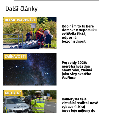
Další články
BLESKOVÁ ZPRÁVA
Kdo nám to tu bere
domov? V Nepomuku
zvítězila čistá,
odporná
bezohlednost
ZAJÍMAVOSTI
Perseidy 2026:
největší hvězdná
show roku, známá
jako Slzy svatého
Vavřince
AKTUÁLNĚ
Kamery na těle,
virtuální realita i nové
vybavení. Kraj
investuje miliony do