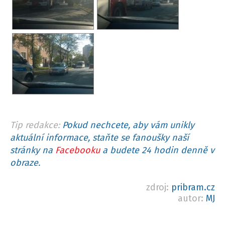
Tip redakce:
Pokud nechcete, aby vám unikly
aktuální informace, staňte se fanoušky naší
stránky na
Facebooku
a budete 24 hodin denně v
obraze.
zdroj:
pribram.cz
autor:
MJ