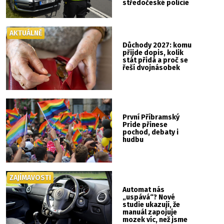
středočeské policie
AKTUÁLNĚ
Důchody 2027: komu
přijde dopis, kolik
stát přidá a proč se
řeší dvojnásobek
První Příbramský
Pride přinese
pochod, debaty i
hudbu
ZAJÍMAVOSTI
Automat nás
„uspává“? Nové
studie ukazují, že
manuál zapojuje
mozek víc, než jsme