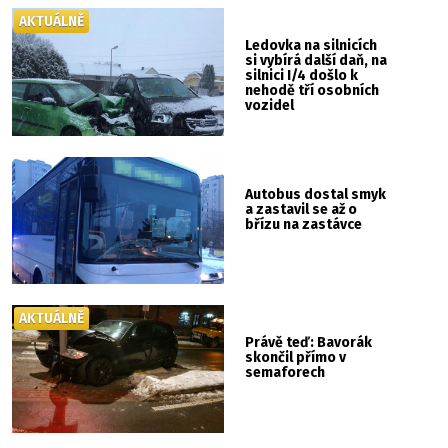
AKTUÁLNĚ
Ledovka na silnicích
si vybírá další daň, na
silnici I/4 došlo k
nehodě tří osobních
vozidel
Autobus dostal smyk
a zastavil se až o
břízu na zastávce
AKTUÁLNĚ
Právě teď: Bavorák
skončil přímo v
semaforech