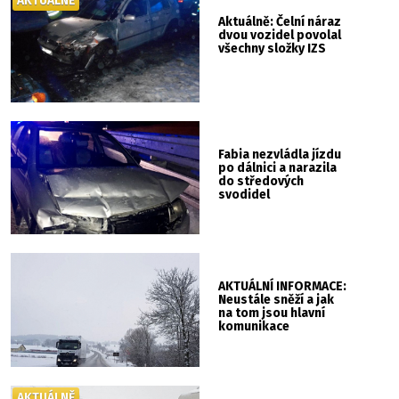
AKTUÁLNĚ
Aktuálně: Čelní náraz
dvou vozidel povolal
všechny složky IZS
Fabia nezvládla jízdu
po dálnici a narazila
do středových
svodidel
AKTUÁLNÍ INFORMACE:
Neustále sněží a jak
na tom jsou hlavní
komunikace
AKTUÁLNĚ