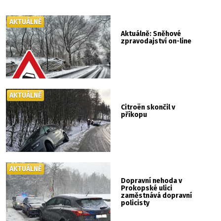
AKTUÁLNĚ
Aktuálně: Sněhové
zpravodajství on-line
AKTUÁLNĚ
Citroën skončil v
příkopu
AKTUÁLNĚ
Dopravní nehoda v
Prokopské ulici
zaměstnává dopravní
policisty