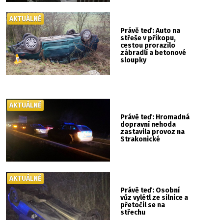
AKTUÁLNĚ
Právě teď: Auto na
střeše v příkopu,
cestou prorazilo
zábradlí a betonové
sloupky
AKTUÁLNĚ
Právě teď: Hromadná
dopravní nehoda
zastavila provoz na
Strakonické
AKTUÁLNĚ
Právě teď: Osobní
vůz vylétl ze silnice a
přetočil se na
střechu