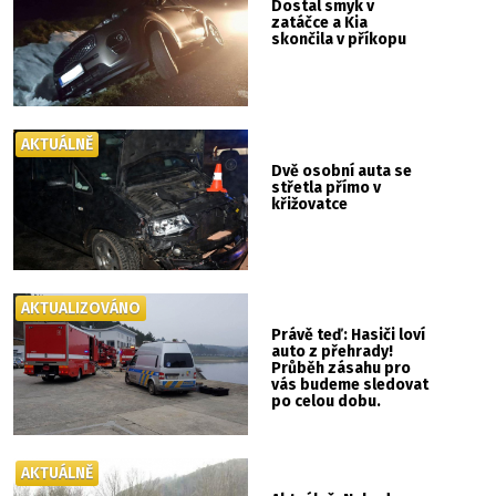
Dostal smyk v
zatáčce a Kia
skončila v příkopu
AKTUÁLNĚ
Dvě osobní auta se
střetla přímo v
křižovatce
AKTUALIZOVÁNO
Právě teď: Hasiči loví
auto z přehrady!
Průběh zásahu pro
vás budeme sledovat
po celou dobu.
AKTUÁLNĚ