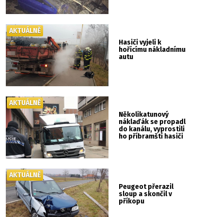
AKTUÁLNĚ
Hasiči vyjeli k
hořícímu nákladnímu
autu
AKTUÁLNĚ
Několikatunový
náklaďák se propadl
do kanálu, vyprostili
ho příbramští hasiči
AKTUÁLNĚ
Peugeot přerazil
sloup a skončil v
příkopu