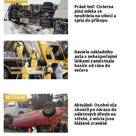
Právě teď: Cisterna
plná mléka se
neudržela na silnici a
sjela do příkopu
Havárie nákladního
auta s nebezpečnými
látkami zaměstnala
hasiče od rána do
večera
AKTUÁLNĚ
Aktuálně: Osobní vůz
skončil po nárazu do
náletových dřevin na
střeše, z místa jsou
hlášené zraněné
osoby