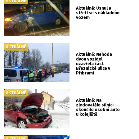
AKTUÁLNĚ
Aktuálně: Usnul a
střetl se s nákladním
vozem
AKTUÁLNĚ
Aktuálně: Nehoda
dvou vozidel
uzavřela část
Březnické ulice v
Příbrami
AKTUÁLNĚ
Aktuálně: Na
zledovatělé silnici
skončilo osobní auto
u kolejiště