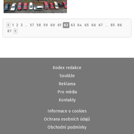
‹
1
2
3
...
57
58
59
60
61
62
63
64
65
66
67
...
85
86
›
87
Kodex redakce
Soutěže
Reklama
Pro média
Kontakty
Informace o cookies
Ochrana osobních údajů
Obchodní podmínky