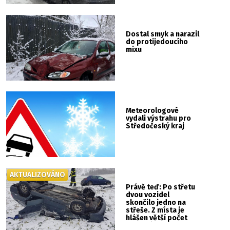
Dostal smyk a narazil
do protijedoucího
mixu
Meteorologové
vydali výstrahu pro
Středočeský kraj
AKTUALIZOVÁNO
Právě teď: Po střetu
dvou vozidel
skončilo jedno na
střeše. Z místa je
hlášen větší počet
zraněných