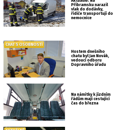
Aktuálně: Na
Příbramsku narazil
vlak do dodávky,
řidiče transportují do
nemocnice
CHAT S OSOBNOSTÍ
Hostem dnešního
chatu byl Jan Novák,
vedoucí odboru
Dopravního úřadu
Na námitky k jízdním
řádům mají cestující
čas do března