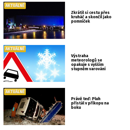
AKTUÁLNĚ
Zkrátil si cestu přes
kruháč a skončil jako
pomníček
AKTUÁLNĚ
Výstraha
meteorologů se
opakuje s vyšším
stupněm varování
AKTUÁLNĚ
Právě teď: Pluh
přistál v příkopu na
boku