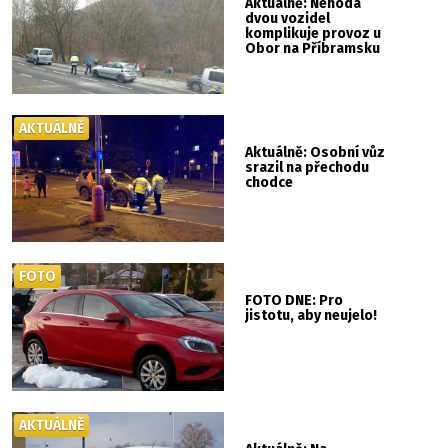
Aktuálně: Nehoda
dvou vozidel
komplikuje provoz u
Obor na Příbramsku
AKTUÁLNĚ
Aktuálně: Osobní vůz
srazil na přechodu
chodce
FOTO
FOTO DNE: Pro
jistotu, aby neujelo!
AKTUÁLNĚ