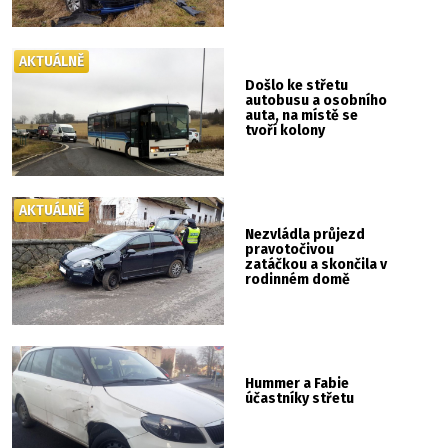
AKTUÁLNĚ
Došlo ke střetu
autobusu a osobního
auta, na místě se
tvoří kolony
AKTUÁLNĚ
Nezvládla průjezd
pravotočivou
zatáčkou a skončila v
rodinném domě
Hummer a Fabie
účastníky střetu