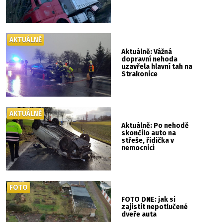
AKTUÁLNĚ
Aktuálně: Vážná
dopravní nehoda
uzavřela hlavní tah na
Strakonice
AKTUÁLNĚ
Aktuálně: Po nehodě
skončilo auto na
střeše, řidička v
nemocnici
FOTO
FOTO DNE: jak si
zajistit nepotlučené
dveře auta