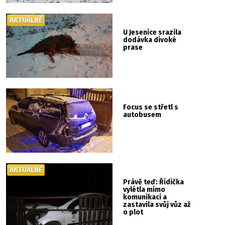
AKTUÁLNĚ
U Jesenice srazila
dodávka divoké
prase
Focus se střetl s
autobusem
AKTUÁLNĚ
Právě teď: Řidička
vylétla mimo
komunikaci a
zastavila svůj vůz až
o plot