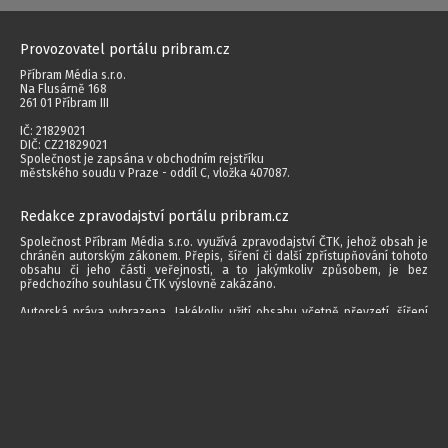
Provozovatel portálu pribram.cz
Příbram Média s.r.o.
Na Flusárně 168
261 01 Příbram III
IČ: 21829021
DIČ: CZ21829021
Společnost je zapsána v obchodním rejstříku
městského soudu v Praze - oddíl C, vložka 407087.
Redakce zpravodajství portálu pribram.cz
Společnost Příbram Média s.r.o. využívá zpravodajství ČTK, jehož obsah je
chráněn autorským zákonem. Přepis, šíření či další zpřístupňování tohoto
obsahu či jeho části veřejnosti, a to jakýmkoliv způsobem, je bez
předchozího souhlasu ČTK výslovně zakázáno.
Autorská práva vyhrazena. Jakékoliv užití obsahu včetně převzetí, šíření
jakýmkoli způsobem, mechanickým nebo elektronickým, v českém nebo
jiném jazyce či dalšího zpřístupňování článků a fotografií je bez písemného
souhlasu společnosti Příbram Média s.r.o. zakázáno.
2014 - 2026 © Příbram Média s.r.o.
Všechna práva vyhrazena.