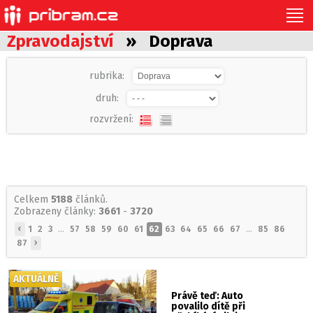
Zpravodajství
» Doprava
rubrika:
druh:
rozvržení:
Celkem
5188
článků.
Zobrazeny články:
3661
-
3720
‹
1
2
3
...
57
58
59
60
61
62
63
64
65
66
67
...
85
86
›
87
AKTUÁLNĚ
Právě teď: Auto
povalilo dítě při