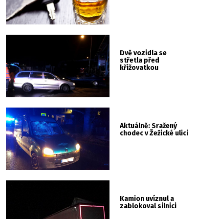
Dvě vozidla se
střetla před
křižovatkou
Aktuálně: Sražený
chodec v Žežické ulici
Kamion uvíznul a
zablokoval silnici