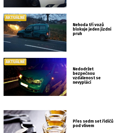
AKTUÁLNĚ
Nehoda tří vozů
blokuje jeden jízdní
pruh
AKTUÁLNĚ
Nedodržet
bezpečnou
vzdálenost se
nevyplácí
Přes sedm set řidičů
pod vlivem