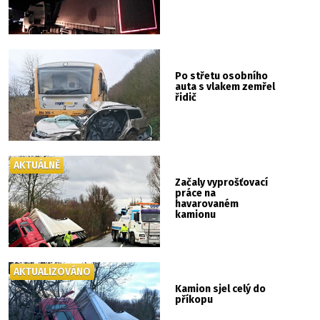
Po střetu osobního
auta s vlakem zemřel
řidič
AKTUÁLNĚ
Začaly vyprošťovací
práce na
havarovaném
kamionu
AKTUALIZOVÁNO
Kamion sjel celý do
příkopu