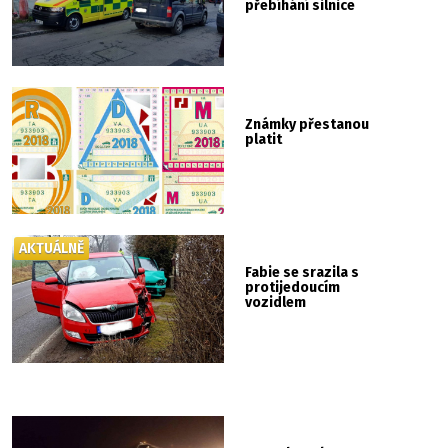
přebíhání silnice
Známky přestanou
platit
AKTUÁLNĚ
Fabie se srazila s
protijedoucím
vozidlem