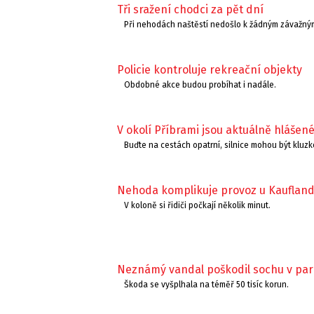
Tři sražení chodci za pět dní
Při nehodách naštěstí nedošlo k žádným závažný
Policie kontroluje rekreační objekty
Obdobné akce budou probíhat i nadále.
V okolí Příbrami jsou aktuálně hlášen
Buďte na cestách opatrní, silnice mohou být kluzk
Nehoda komplikuje provoz u Kauflan
V koloně si řidiči počkají několik minut.
Neznámý vandal poškodil sochu v par
Škoda se vyšplhala na téměř 50 tisíc korun.