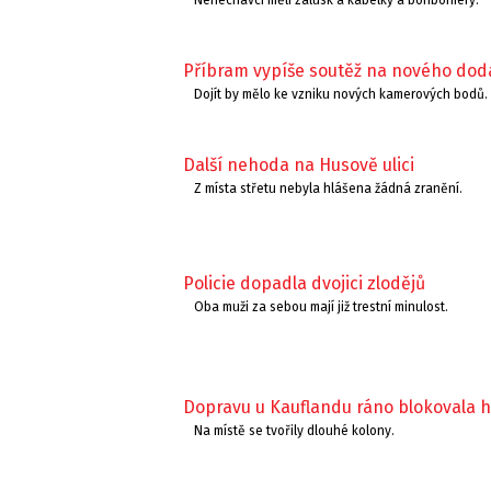
Nenechavci měli zálusk a kabelky a bonboniéry.
Příbram vypíše soutěž na nového do
Dojít by mělo ke vzniku nových kamerových bodů.
Další nehoda na Husově ulici
Z místa střetu nebyla hlášena žádná zranění.
Policie dopadla dvojici zlodějů
Oba muži za sebou mají již trestní minulost.
Dopravu u Kauflandu ráno blokovala
Na místě se tvořily dlouhé kolony.