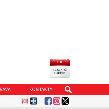
6. 8.
svátek má
Oldřiška
RAVA
KONTAKTY