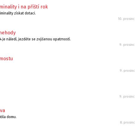
inality i na příští rok
inality získat dotaci.
10. prosin
 nehody
R4 je náledí, jezděte se zvýšenou opatrností.
9. prosin
 mostu
9. prosin
9. prosin
ova
tila domu.
8. prosin