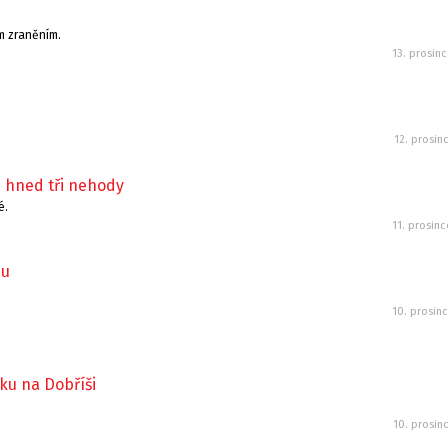
m zraněním.
13. prosin
12. prosin
é hned tři nehody
é.
11. prosin
du
10. prosin
ku na Dobříši
10. prosin