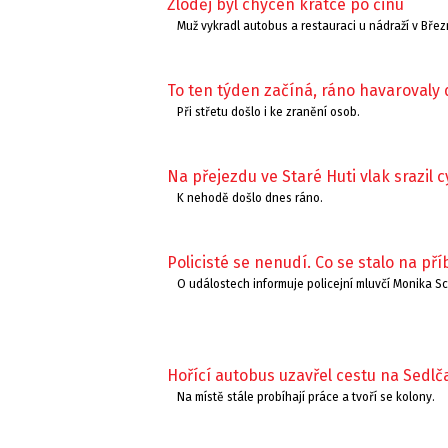
Zloděj byl chycen krátce po činu
Muž vykradl autobus a restauraci u nádraží v Březn
To ten týden začíná, ráno havarovaly 
Při střetu došlo i ke zranění osob.
Na přejezdu ve Staré Huti vlak srazil c
K nehodě došlo dnes ráno.
Policisté se nenudí. Co se stalo na př
O událostech informuje policejní mluvčí Monika S
Hořící autobus uzavřel cestu na Sedlč
Na místě stále probíhají práce a tvoří se kolony.