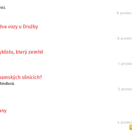
ici.
8. prosin
dva vozy u Družby
8. prosin
yklistu, který zemřel
7. prosin
íbamských silnicích?
chindlová.
5. prosin
any
4. prosin