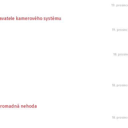
19. prosin
davatele kamerového systému
19. prosin
18. prosin
18. prosin
 hromadná nehoda
18. prosin