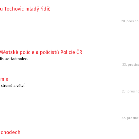
u Tochovic mladý řidič
28. prosin
stské policie a policistů Policie ČR
dislav Hadrbolec.
23. prosin
emie
 stromů a větví.
23. prosin
22. prosin
 obchodech