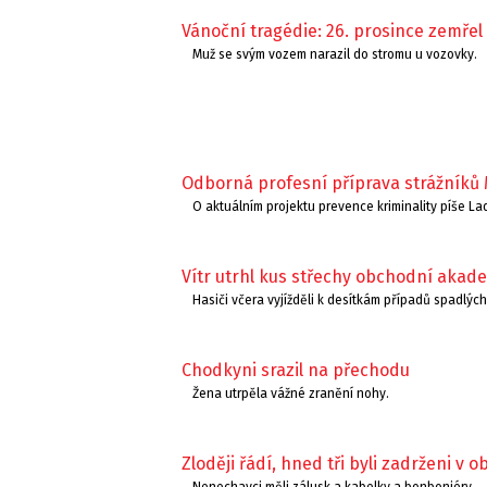
Vánoční tragédie: 26. prosince zemřel 
Muž se svým vozem narazil do stromu u vozovky.
Odborná profesní příprava strážníků Mě
O aktuálním projektu prevence kriminality píše La
Vítr utrhl kus střechy obchodní akad
Hasiči včera vyjížděli k desítkám případů spadlých
Chodkyni srazil na přechodu
Žena utrpěla vážné zranění nohy.
Zloději řádí, hned tři byli zadrženi v