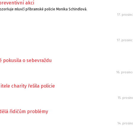
preventivní akci
ozorňuje mluvčí příbramské policie Monika Schindlová.
17. prosin
17. prosin
ě pokusila o sebevraždu
16. prosin
ele charity řešila policie
15. prosin
dělá řidičům problémy
14. prosin