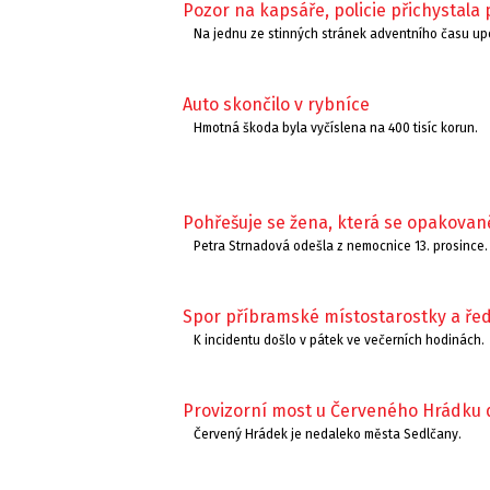
Pozor na kapsáře, policie přichystala 
Na jednu ze stinných stránek adventního času up
Auto skončilo v rybníce
Hmotná škoda byla vyčíslena na 400 tisíc korun.
Pohřešuje se žena, která se opakovan
Petra Strnadová odešla z nemocnice 13. prosince.
Spor příbramské místostarostky a ředit
K incidentu došlo v pátek ve večerních hodinách.
Provizorní most u Červeného Hrádku 
Červený Hrádek je nedaleko města Sedlčany.