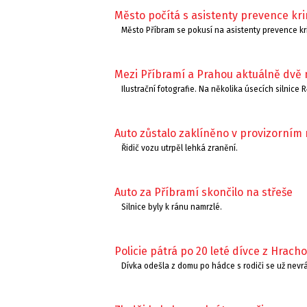
Město počítá s asistenty prevence krim
Město Příbram se pokusí na asistenty prevence krim
Mezi Příbramí a Prahou aktuálně dvě
Ilustrační fotografie. Na několika úsecích silnice 
Auto zůstalo zaklíněno v provizorním
Řidič vozu utrpěl lehká zranění.
Auto za Příbramí skončilo na střeše
Silnice byly k ránu namrzlé.
Policie pátrá po 20 leté dívce z Hrach
Dívka odešla z domu po hádce s rodiči se už nevrá