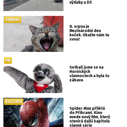
výtluky u D5
ZVÍŘATA
8. srpna je
Mezinárodní den
koček. Ukažte nám tu
svou!
PR
Setkali jsme se na
Hornických
slavnostech a byla to
zábava
KULTURA
Spider‑Man přilétá
do Příbrami. Kino
uvede nový film, který
otevírá další kapitolu
slavné série