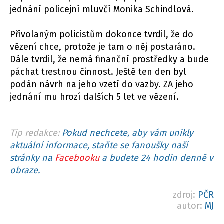
jednání policejní mluvčí Monika Schindlová.
Přivolaným policistům dokonce tvrdil, že do
vězení chce, protože je tam o něj postaráno.
Dále tvrdil, že nemá finanční prostředky a bude
páchat trestnou činnost. Ještě ten den byl
podán návrh na jeho vzetí do vazby. ZA jeho
jednání mu hrozí dalších 5 let ve vězení.
Tip redakce:
Pokud nechcete, aby vám unikly
aktuální informace, staňte se fanoušky naší
stránky na
Facebooku
a budete 24 hodin denně v
obraze.
zdroj:
PČR
autor:
MJ