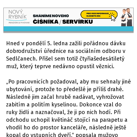
Hned v pondělí 5. ledna zažili pořádnou dávku
dobrodružství úřednice na sociálním odboru v
Sedlčanech. Přišel sem totiž čtyřiašedesátiletý
muž, který teprve nedávno opustil věznici.
„Po pracovnicích požadoval, aby mu sehnaly jiné
ubytování, protože to předešlé je příliš drahé.
Následně jim začal hrubě nadávat, vyhrožovat
zabitím a politím kyselinou. Dokonce vzal do
ruky židli a naznačoval, že ji po nich hodí. Při
odchodu uchopil květináč stojící na parapetu a
vhodil ho do prostor kanceláře, následně ještě
kopal do vstupních dveří,“ popsala mužovo