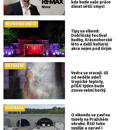
kde bude vaše práce
dávat větší smysl
NEPŘEHLÉDNĚTE
Tipy na víkend:
Dobříšský Festival
hudby, Krásnohorské
léto a další kulturní
akce nejen pod širým
nebem
AKTUÁLNĚ
Vedra se vracejí. Už
od neděle udeří
tropické teploty,
příští týden bude
znovu velmi horký
DOPRAVA
O víkendu se zavřou
tunely na Pražském
okruhu. ŘSD toho
využije a opraví i