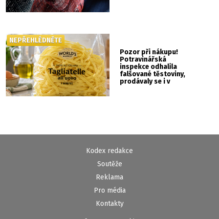
NEPŘEHLÉDNĚTE
Pozor při nákupu!
Potravinářská
inspekce odhalila
falšované těstoviny,
prodávaly se i v
Albertu
Kodex redakce
Soutěže
Reklama
Pro média
Kontakty