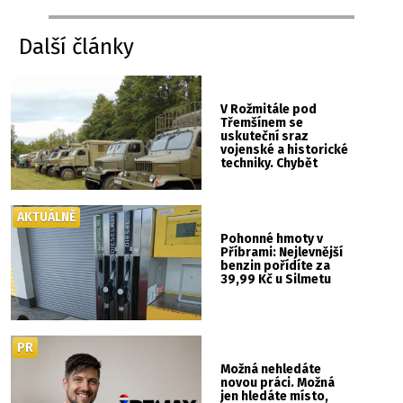
Další články
V Rožmitále pod
Třemšínem se
uskuteční sraz
vojenské a historické
techniky. Chybět
nebude kaskadérská
show ani hudba
AKTUÁLNĚ
Pohonné hmoty v
Příbrami: Nejlevnější
benzin pořídíte za
39,99 Kč u Silmetu
PR
Možná nehledáte
novou práci. Možná
jen hledáte místo,