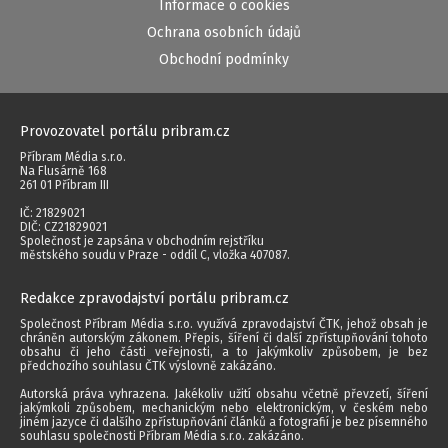
Informace o cookies
Ochrana osobních údajů
Obchodní podmínky
Provozovatel portálu pribram.cz
Příbram Média s.r.o.
Na Flusárně 168
261 01 Příbram III
IČ: 21829021
DIČ: CZ21829021
Společnost je zapsána v obchodním rejstříku
městského soudu v Praze - oddíl C, vložka 407087.
Redakce zpravodajství portálu pribram.cz
Společnost Příbram Média s.r.o. využívá zpravodajství ČTK, jehož obsah je
chráněn autorským zákonem. Přepis, šíření či další zpřístupňování tohoto
obsahu či jeho části veřejnosti, a to jakýmkoliv způsobem, je bez
předchozího souhlasu ČTK výslovně zakázáno.
Autorská práva vyhrazena. Jakékoliv užití obsahu včetně převzetí, šíření
jakýmkoli způsobem, mechanickým nebo elektronickým, v českém nebo
jiném jazyce či dalšího zpřístupňování článků a fotografií je bez písemného
souhlasu společnosti Příbram Média s.r.o. zakázáno.