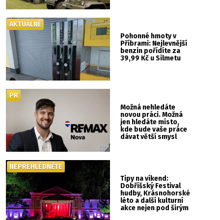
nebude kaskadérská
show ani hudba
AKTUÁLNĚ
Pohonné hmoty v
Příbrami: Nejlevnější
benzin pořídíte za
39,99 Kč u Silmetu
PR
Možná nehledáte
novou práci. Možná
jen hledáte místo,
kde bude vaše práce
dávat větší smysl
NEPŘEHLÉDNĚTE
Tipy na víkend:
Dobříšský Festival
hudby, Krásnohorské
léto a další kulturní
akce nejen pod širým
nebem