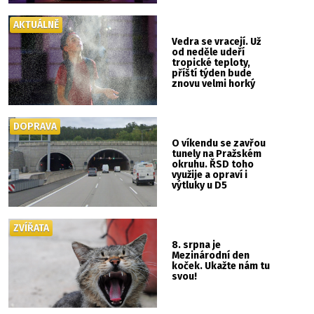
AKTUÁLNĚ
Vedra se vracejí. Už
od neděle udeří
tropické teploty,
příští týden bude
znovu velmi horký
DOPRAVA
O víkendu se zavřou
tunely na Pražském
okruhu. ŘSD toho
využije a opraví i
výtluky u D5
ZVÍŘATA
8. srpna je
Mezinárodní den
koček. Ukažte nám tu
svou!