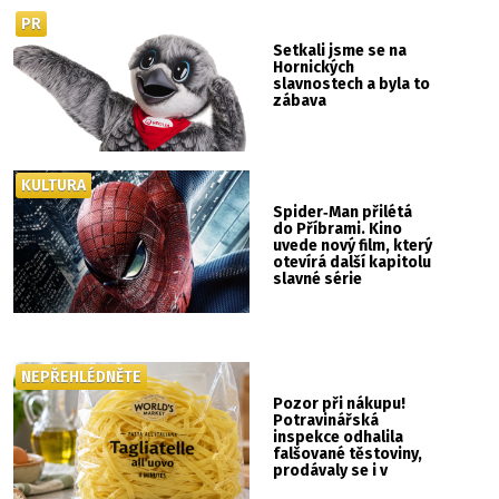
PR
Setkali jsme se na
Hornických
slavnostech a byla to
zábava
KULTURA
Spider‑Man přilétá
do Příbrami. Kino
uvede nový film, který
otevírá další kapitolu
slavné série
NEPŘEHLÉDNĚTE
Pozor při nákupu!
Potravinářská
inspekce odhalila
falšované těstoviny,
prodávaly se i v
Albertu