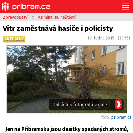
Zpravodajství
»
Kriminalita, neštěstí
Vítr zaměstnává hasiče i policisty
10. ledna 2015 (13:55)
AKTUÁLNĚ
Dalších 5 fotografií v galerii
foto:
pribram.cz
Jen na Příbramsku jsou desítky spadaných stromů,