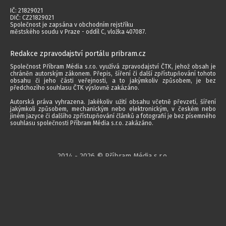
IČ: 21829021
DIČ: CZ21829021
Společnost je zapsána v obchodním rejstříku
městského soudu v Praze - oddíl C, vložka 407087.
Redakce zpravodajství portálu pribram.cz
Společnost Příbram Média s.r.o. využívá zpravodajství ČTK, jehož obsah je
chráněn autorským zákonem. Přepis, šíření či další zpřístupňování tohoto
obsahu či jeho části veřejnosti, a to jakýmkoliv způsobem, je bez
předchozího souhlasu ČTK výslovně zakázáno.
Autorská práva vyhrazena. Jakékoliv užití obsahu včetně převzetí, šíření
jakýmkoli způsobem, mechanickým nebo elektronickým, v českém nebo
jiném jazyce či dalšího zpřístupňování článků a fotografií je bez písemného
souhlasu společnosti Příbram Média s.r.o. zakázáno.
2014 - 2026 © Příbram Média s.r.o.
Všechna práva vyhrazena.
webdesign | websystem | KAO.cz