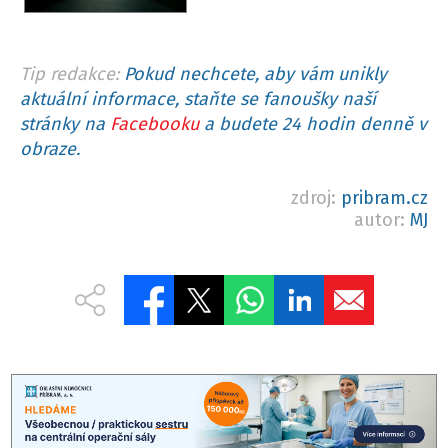
Tip redakce:
Pokud nechcete, aby vám unikly
aktuální informace, staňte se fanoušky naší
stránky na
Facebooku
a budete 24 hodin denně v
obraze.
zdroj:
pribram.cz
autor:
MJ