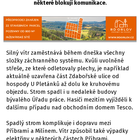
některé blokují komunikace.
Silný vítr zaměstnává během dneška všechny
složky záchranného systému. Kvůli uvolněné
střeše, ze které odletovaly plechy, je například
aktuálně uzavřena část Zdabořské ulice od
hospody U Pletánků až dolu ke kruhovému
objezdu. Strom spadl i u nedaleké budovy
bývalého Úřadu práce. Hasiči mezitím vyjížděli k
dalšímu případu nad obchodním domem Tesco.
Spadlý strom komplikuje i dopravu mezi
Příbramí a Milínem. Vítr způsobil také výpadky
elektřiny v některých částech Příbrami.