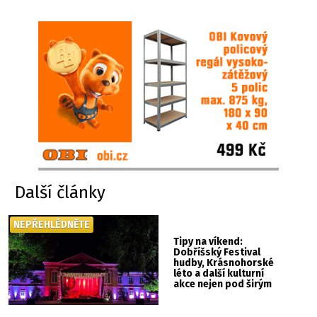
Další články
NEPŘEHLÉDNĚTE
Tipy na víkend:
Dobříšský Festival
hudby, Krásnohorské
léto a další kulturní
akce nejen pod širým
nebem