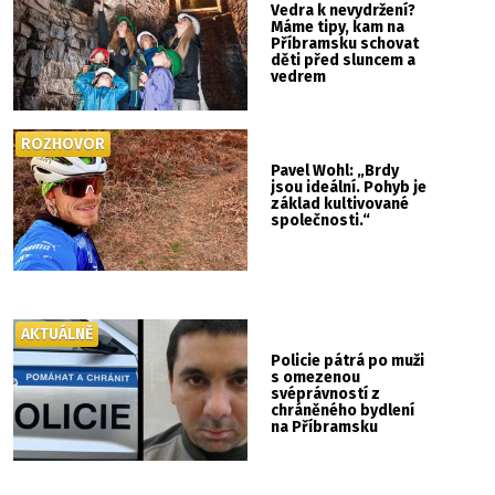
Vedra k nevydržení?
Máme tipy, kam na
Příbramsku schovat
děti před sluncem a
vedrem
ROZHOVOR
Pavel Wohl: „Brdy
jsou ideální. Pohyb je
základ kultivované
společnosti.“
AKTUÁLNĚ
Policie pátrá po muži
s omezenou
svéprávností z
chráněného bydlení
na Příbramsku