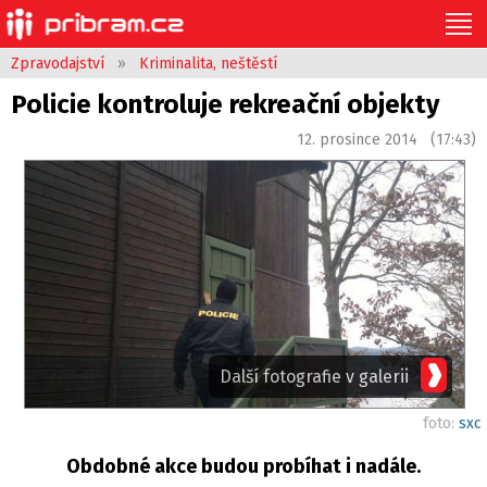
Zpravodajství
»
Kriminalita, neštěstí
Policie kontroluje rekreační objekty
12. prosince 2014 (17:43)
Další fotografie v galerii
foto:
sxc
Obdobné akce budou probíhat i nadále.