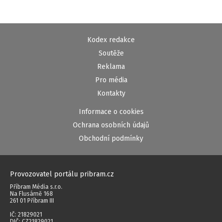
Kodex redakce
Soutěže
Reklama
Pro média
Kontakty
Informace o cookies
Ochrana osobních údajů
Obchodní podmínky
Provozovatel portálu pribram.cz
Příbram Média s.r.o.
Na Flusárně 168
261 01 Příbram III
IČ: 21829021
DIČ: CZ21829021