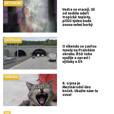
AKTUÁLNĚ
Vedra se vracejí. Už
od neděle udeří
tropické teploty,
příští týden bude
znovu velmi horký
DOPRAVA
O víkendu se zavřou
tunely na Pražském
okruhu. ŘSD toho
využije a opraví i
výtluky u D5
ZVÍŘATA
8. srpna je
Mezinárodní den
koček. Ukažte nám tu
svou!
PR