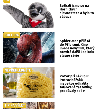
Setkali jsme se na
Hornických
slavnostech a byla to
zábava
KULTURA
Spider‑Man přilétá
do Příbrami. Kino
uvede nový film, který
otevírá další kapitolu
slavné série
NEPŘEHLÉDNĚTE
Pozor při nákupu!
Potravinářská
inspekce odhalila
falšované těstoviny,
prodávaly se i v
Albertu
TIP NA VÝLET