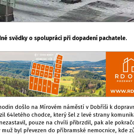
dné svědky o spolupráci při dopadení pachatele.
 hodin došlo na Mírovém náměstí v Dobříši k doprav
il 64letého chodce, který šel z levé strany komuni
ezastavil, pouze na chvíli přibrzdil, pak ale pokrač
 muž byl převezen do příbramské nemocnice, kde zů