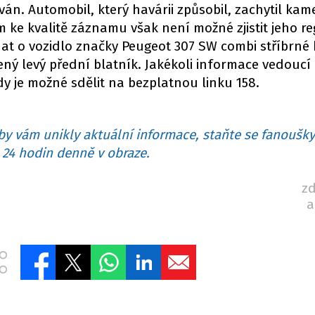
án. Automobil, který havárii způsobil, zachytil kam
ke kvalitě záznamu však není možné zjistit jeho re
nat o vozidlo značky Peugeot 307 SW combi stříbrné 
ný levý přední blatník. Jakékoli informace vedoucí
ody je možné sdělit na bezplatnou linku 158.
y vám unikly aktuální informace, staňte se fanoušky
24 hodin denně v obraze.
zd
a