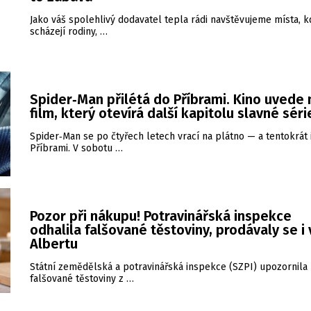
Jako váš spolehlivý dodavatel tepla rádi navštěvujeme místa, k
scházejí rodiny, …
Spider‑Man přilétá do Příbrami. Kino uvede
film, který otevírá další kapitolu slavné séri
Spider‑Man se po čtyřech letech vrací na plátno — a tentokrát 
Příbrami. V sobotu …
Pozor při nákupu! Potravinářská inspekce
odhalila falšované těstoviny, prodávaly se i 
Albertu
Státní zemědělská a potravinářská inspekce (SZPI) upozornila
falšované těstoviny z …