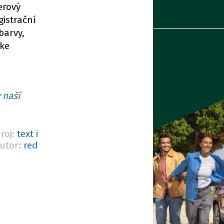
erový
gistrační
barvy,
 ke
 naší
roj:
text i
utor:
red