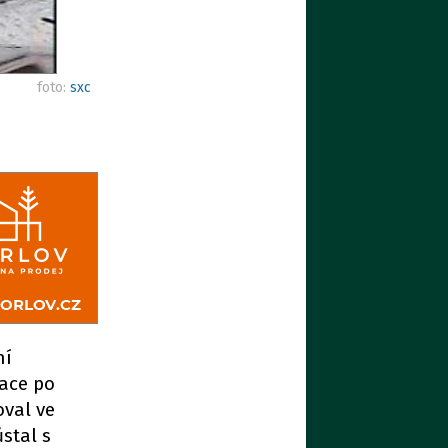
foto:
sxc
ní
kace po
oval ve
stal s