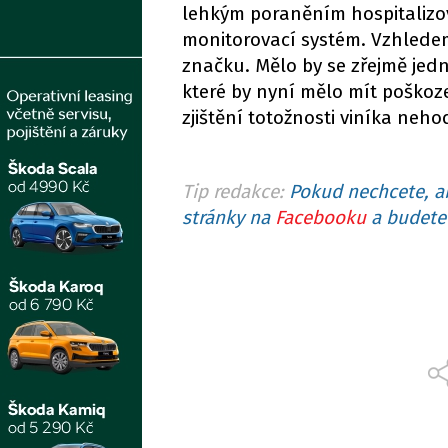
lehkým poraněním hospitalizov
monitorovací systém. Vzhledem 
značku. Mělo by se zřejmě jed
které by nyní mělo mít poškoze
zjištění totožnosti viníka neh
Tip redakce:
Pokud nechcete, ab
stránky na
Facebooku
a budete 