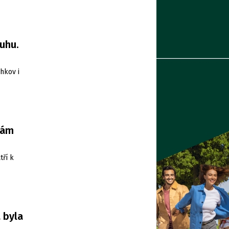
uhu.
hkov i
nám
tří k
 byla