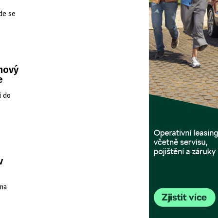
de se
 nový
e
i do
v
 na