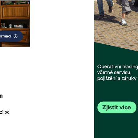
n
zí od