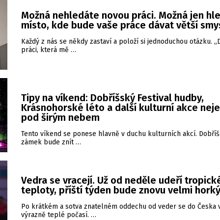
Možná nehledáte novou práci. Možná jen hl
místo, kde bude vaše práce dávat větší smy
Každý z nás se někdy zastaví a položí si jednoduchou otázku. 
práci, která mě …
Tipy na víkend: Dobříšský Festival hudby,
Krásnohorské léto a další kulturní akce nej
pod širým nebem
Tento víkend se ponese hlavně v duchu kulturních akcí. Dobří
zámek bude znít …
Vedra se vracejí. Už od neděle udeří tropick
teploty, příští týden bude znovu velmi hork
Po krátkém a sotva znatelném oddechu od veder se do Česka v
výrazně teplé počasí. …