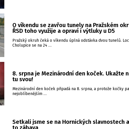
O víkendu se zavřou tunely na Pražském okr
ŘSD toho využije a opraví i výtluky u D5
Pražský okruh čeká o víkendu úplná odstávka dvou tunelů. Loc
Cholupice se na 24 …
8. srpna je Mezinárodní den koček. Ukažte 
tu svou!
Mezinárodní den koček připadá na 8. srpna, a protože kočky pa
nejoblíbenějším …
Setkali jsme se na Hornických slavnostech a
to zábava