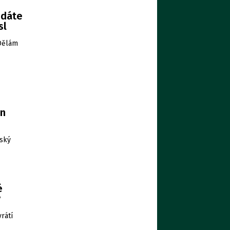
edáte
sl
„Dělám
en
šský
é
ý
rátí