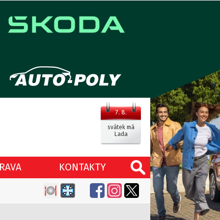
7. 8.
svátek má
Lada
RAVA
KONTAKTY