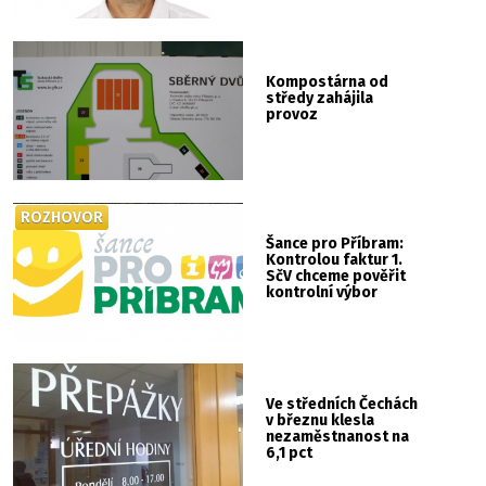
Kompostárna od
středy zahájila
provoz
ROZHOVOR
Šance pro Příbram:
Kontrolou faktur 1.
SčV chceme pověřit
kontrolní výbor
Ve středních Čechách
v březnu klesla
nezaměstnanost na
6,1 pct