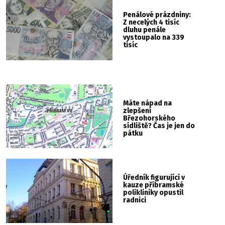
Penálové prázdniny:
Z necelých 4 tisíc
dluhu penále
vystoupalo na 339
tisíc
Máte nápad na
zlepšení
Březohorského
sídliště? Čas je jen do
pátku
Úředník figurující v
kauze příbramské
polikliniky opustil
radnici