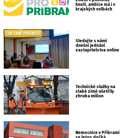
hnutí, ambice má i v
krajských volbách
ON-LINE PŘENOS
Sledujte s námi
dnešní jednání
zastupitelstva online
Technické služby na
slabé zimě ušetřily
zhruba milion
Nemocnice v Příbrami
se letos dočká