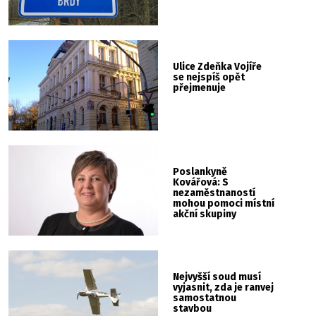
Ulice Zdeňka Vojíře
se nejspíš opět
přejmenuje
Poslankyně
Kovářová: S
nezaměstnaností
mohou pomoci místní
akční skupiny
Nejvyšší soud musí
vyjasnit, zda je ranvej
samostatnou
stavbou