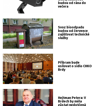
budou od rána do
večera
Svoz bioodpadu
budou od července
zajišťovat technické
služby
Příbram bude
usilovat o sídlo CHKO
Brdy
Hejtman Petera: V
Brdech by měla
zůstat nedotčená