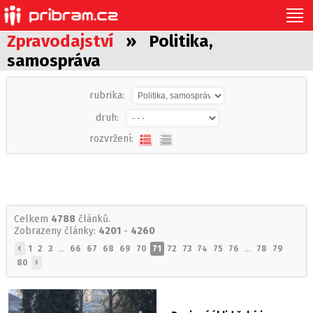
Zpravodajství
» Politika,
samospráva
rubrika:
druh:
rozvržení:
Celkem
4788
článků.
Zobrazeny články:
4201
-
4260
‹
1
2
3
...
66
67
68
69
70
71
72
73
74
75
76
...
78
79
›
80