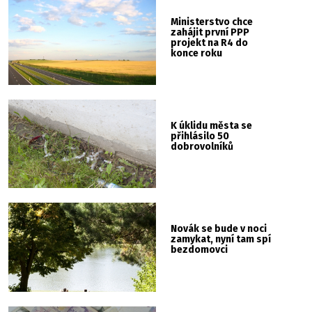
Ministerstvo chce
zahájit první PPP
projekt na R4 do
konce roku
K úklidu města se
přihlásilo 50
dobrovolníků
Novák se bude v noci
zamykat, nyní tam spí
bezdomovci