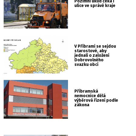
Pozimní úklid čeká i
ulice ve správě kraje
V Příbrami se sejdou
starostové, aby
jednali o založení
Dobrovolného
svazku obcí
Příbramská
nemocnice dělá
výběrová řízení podle
zákona