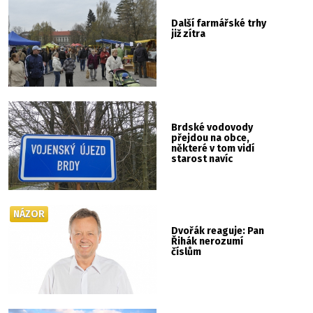
Další farmářské trhy
již zítra
Brdské vodovody
přejdou na obce,
některé v tom vidí
starost navíc
NÁZOR
Dvořák reaguje: Pan
Řihák nerozumí
číslům