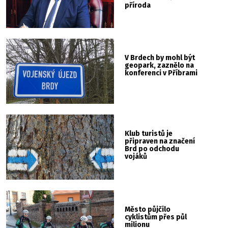
příroda
V Brdech by mohl být
geopark, zaznělo na
konferenci v Příbrami
Klub turistů je
připraven na značení
Brd po odchodu
vojáků
Město půjčilo
cyklistům přes půl
milionu