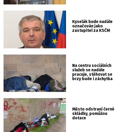
Kyselák bude nadále
označován jako
zastupitel za KSČM
Na centru sociálních
služeb se nadále
pracuje, stěhovat se
brzy bude i záchytka
Město odstraní černé
skládky, pomůžou
dotace