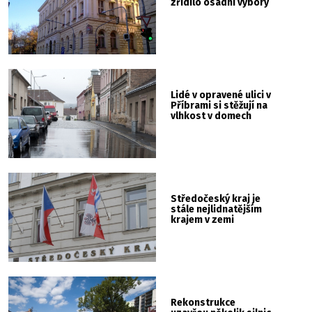
zřídilo osadní výbory
Lidé v opravené ulici v
Příbrami si stěžují na
vlhkost v domech
Středočeský kraj je
stále nejlidnatějším
krajem v zemi
Rekonstrukce