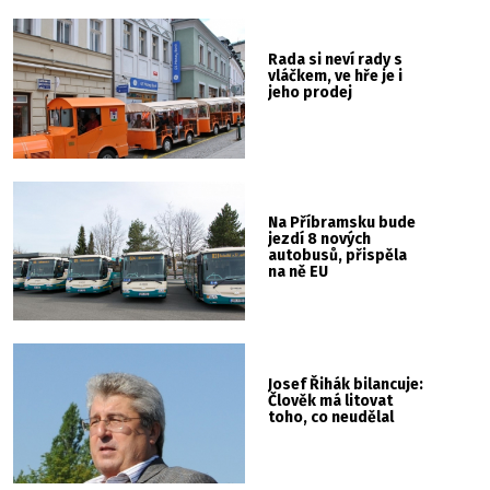
Rada si neví rady s
vláčkem, ve hře je i
jeho prodej
Na Příbramsku bude
jezdí 8 nových
autobusů, přispěla
na ně EU
Josef Řihák bilancuje:
Člověk má litovat
toho, co neudělal