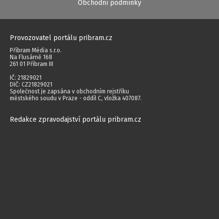
Obchodní podmínky
Provozovatel portálu pribram.cz
Příbram Média s.r.o.
Na Flusárně 168
261 01 Příbram III
IČ: 21829021
DIČ: CZ21829021
Společnost je zapsána v obchodním rejstříku
městského soudu v Praze - oddíl C, vložka 407087.
Redakce zpravodajství portálu pribram.cz
Společnost Příbram Média s.r.o. využívá zpravodajství ČTK, jehož obsah je
chráněn autorským zákonem. Přepis, šíření či další zpřístupňování tohoto
obsahu či jeho části veřejnosti, a to jakýmkoliv způsobem, je bez
předchozího souhlasu ČTK výslovně zakázáno.
Autorská práva vyhrazena. Jakékoliv užití obsahu včetně převzetí, šíření
jakýmkoli způsobem, mechanickým nebo elektronickým, v českém nebo
jiném jazyce či dalšího zpřístupňování článků a fotografií je bez písemného
souhlasu společnosti Příbram Média s.r.o. zakázáno.
2014 - 2026 © Příbram Média s.r.o.