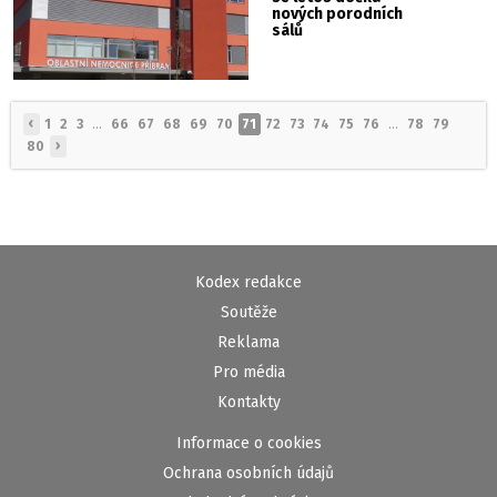
nových porodních
sálů
‹
1
2
3
...
66
67
68
69
70
71
72
73
74
75
76
...
78
79
›
80
Kodex redakce
Soutěže
Reklama
Pro média
Kontakty
Informace o cookies
Ochrana osobních údajů