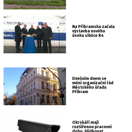
Na Příbramsku začala
výstavba nového
úseku silnice R4
Dnešním dnem se
mění organizační řád
Městského úřadu
Příbram
Okrskáři mají
rozšířenou pracovní
dobu, hlídkovat