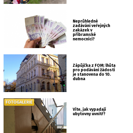
Neprůhledné
zadávání veřejných
zakázek v
příbramské
nemocnici?
Zápůjčka z FOM: lhůta
pro podávání žádostí
je stanovena do 10.
dubna
FOTOGALERIE
Víte, jak vypadají
ubytovny uvnitř?