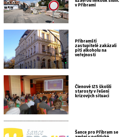
uzavřou několik silnic
v Příbrami
Příbramští
zastupitelé zakázali
pití alkoholu na
veřejnosti
Členové IZS školili
starosty v řešení
krizových situací
Šance pro Příbram se
změní v politické