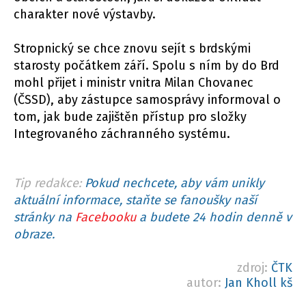
charakter nové výstavby.
Stropnický se chce znovu sejít s brdskými
starosty počátkem září. Spolu s ním by do Brd
mohl přijet i ministr vnitra Milan Chovanec
(ČSSD), aby zástupce samosprávy informoval o
tom, jak bude zajištěn přístup pro složky
Integrovaného záchranného systému.
Tip redakce:
Pokud nechcete, aby vám unikly
aktuální informace, staňte se fanoušky naší
stránky na
Facebooku
a budete 24 hodin denně v
obraze.
zdroj:
ČTK
autor:
Jan Kholl kš