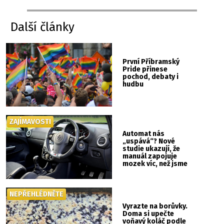
Další články
První Příbramský
Pride přinese
pochod, debaty i
hudbu
ZAJÍMAVOSTI
Automat nás
„uspává“? Nové
studie ukazují, že
manuál zapojuje
mozek víc, než jsme
si mysleli
NEPŘEHLÉDNĚTE
Vyrazte na borůvky.
Doma si upečte
voňavý koláč podle