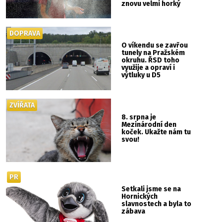
znovu velmi horký
DOPRAVA
O víkendu se zavřou
tunely na Pražském
okruhu. ŘSD toho
využije a opraví i
výtluky u D5
ZVÍŘATA
8. srpna je
Mezinárodní den
koček. Ukažte nám tu
svou!
PR
Setkali jsme se na
Hornických
slavnostech a byla to
zábava