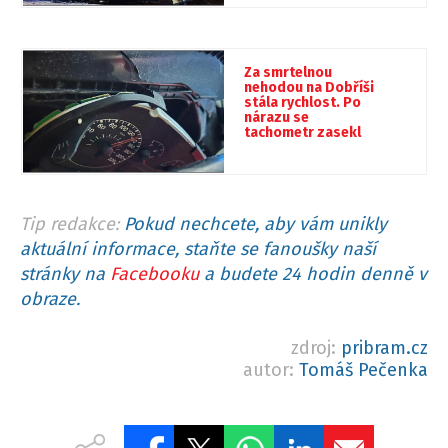
Za smrtelnou
nehodou na Dobříši
stála rychlost. Po
nárazu se
tachometr zasekl
téměř na 140 km/h
Tip redakce:
Pokud nechcete, aby vám unikly
aktuální informace, staňte se fanoušky naší
stránky na
Facebooku
a budete 24 hodin denně v
obraze.
zdroj:
pribram.cz
autor:
Tomáš Pečenka