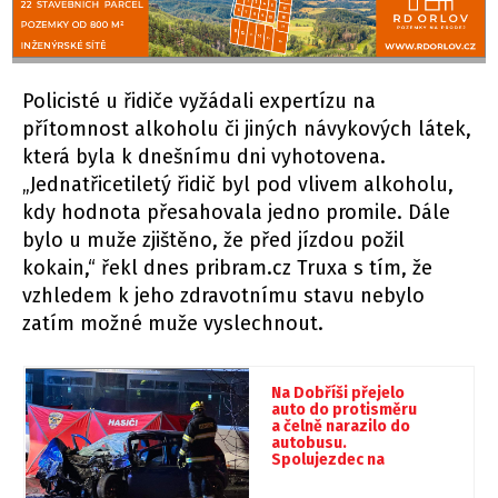
Policisté u řidiče vyžádali expertízu na
přítomnost alkoholu či jiných návykových látek,
která byla k dnešnímu dni vyhotovena.
„Jednatřicetiletý řidič byl pod vlivem alkoholu,
kdy hodnota přesahovala jedno promile. Dále
bylo u muže zjištěno, že před jízdou požil
kokain,“ řekl dnes pribram.cz Truxa s tím, že
vzhledem k jeho zdravotnímu stavu nebylo
zatím možné muže vyslechnout.
Na Dobříši přejelo
auto do protisměru
a čelně narazilo do
autobusu.
Spolujezdec na
místě zemřel