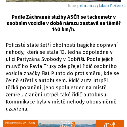
foto:
pribram.cz/Jakub Pečenka
Podle Záchranné služby ASČR se tachometr v
osobním vozidle v době nárazu zastavil na téměř
140 km/h.
Policisté stále šetří okolnosti tragické dopravní
nehody, která se stala 13. ledna odpoledne v
ulici Partyzána Svobody v Dobříši. Podle jejich
mluvčího Pavla Truxy zde přejel řidič osobního
vozidla značky Fiat Punto do protisměru, kde se
čelně střetl s autobusem. Řidič auta utrpěl
těžká poranění, jeho spolujezdec na místě
zemřel. Zranění utrpěl také řidič autobusu.
Komunikace byla v místě nehody obousměrně
uzavřena.