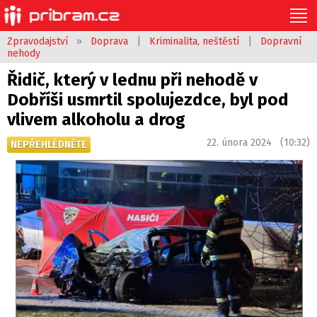
Zpravodajství
»
Doprava
|
Kriminalita, neštěstí
|
Dopravní
nehody
Řidič, který v lednu při nehodě v
Dobříši usmrtil spolujezdce, byl pod
vlivem alkoholu a drog
22. února 2024 (10:32)
NEPŘEHLÉDNĚTE