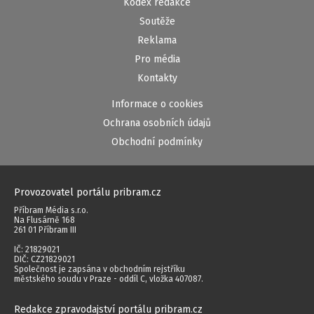
Kodex redakce
Soutěže
Reklama
Pro média
Kontakty
Informace o cookies
Ochrana osobních údajů
Obchodní podmínky
Provozovatel portálu pribram.cz
Příbram Média s.r.o.
Na Flusárně 168
261 01 Příbram III
IČ: 21829021
DIČ: CZ21829021
Společnost je zapsána v obchodním rejstříku
městského soudu v Praze - oddíl C, vložka 407087.
Redakce zpravodajství portálu pribram.cz