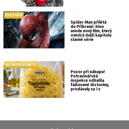
KULTURA
Spider‑Man přilétá
do Příbrami. Kino
uvede nový film, který
otevírá další kapitolu
slavné série
NEPŘEHLÉDNĚTE
Pozor při nákupu!
Potravinářská
inspekce odhalila
falšované těstoviny,
prodávaly se i v
Albertu