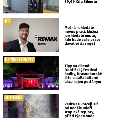
39,99 Kč u Silmetu
PR
Možná nehledáte
novou práci. Možná
jen hledáte místo,
kde bude vaše práce
dávat větší smysl
NEPŘEHLÉDNĚTE
Tipy na víkend:
Dobříšský Festival
hudby, Krásnohorské
léto a další kulturní
akce nejen pod širým
nebem
AKTUÁLNĚ
Vedra se vracejí. Už
od neděle udeří
tropické teploty,
příští týden bude