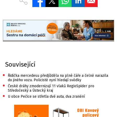
Související
•
Řidička mercedesu předjížděla na plné čáře a čelně narazila
do jiného vozu. Policisté nyní hledají svědky
•
České dráhy zmodernizují 11 vlaků RegioSpider pro
Středočeský a Ústecký kraj
•
U obce Pečice se střetla dvě auta, dva zranění