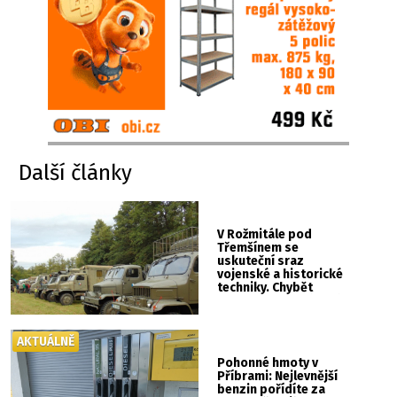
Další články
V Rožmitále pod
Třemšínem se
uskuteční sraz
vojenské a historické
techniky. Chybět
nebude kaskadérská
show ani hudba
AKTUÁLNĚ
Pohonné hmoty v
Příbrami: Nejlevnější
benzin pořídíte za