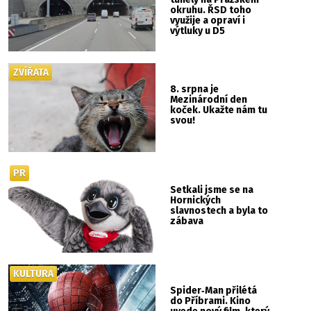
okruhu. ŘSD toho
využije a opraví i
výtluky u D5
ZVÍŘATA
8. srpna je
Mezinárodní den
koček. Ukažte nám tu
svou!
PR
Setkali jsme se na
Hornických
slavnostech a byla to
zábava
KULTURA
Spider‑Man přilétá
do Příbrami. Kino