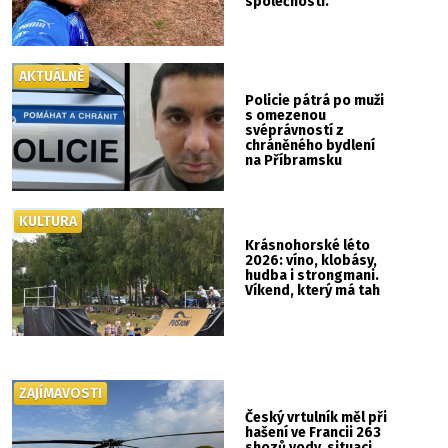
společnosti.“
AKTUÁLNĚ
Policie pátrá po muži
s omezenou
svéprávností z
chráněného bydlení
na Příbramsku
KULTURA
Krásnohorské léto
2026: víno, klobásy,
hudba i strongmani.
Víkend, který má tah
ZAJÍMAVOSTI
Český vrtulník měl při
hašení ve Francii 263
shozů vody, situaci