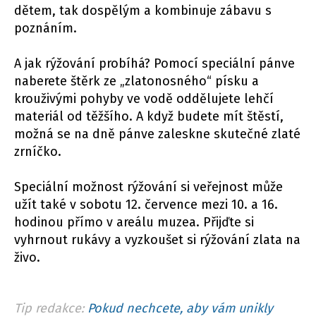
dětem, tak dospělým a kombinuje zábavu s
poznáním.
A jak rýžování probíhá? Pomocí speciální pánve
naberete štěrk ze „zlatonosného“ písku a
krouživými pohyby ve vodě oddělujete lehčí
materiál od těžšího. A když budete mít štěstí,
možná se na dně pánve zaleskne skutečné zlaté
zrníčko.
Speciální možnost rýžování si veřejnost může
užít také v sobotu 12. července mezi 10. a 16.
hodinou přímo v areálu muzea. Přijďte si
vyhrnout rukávy a vyzkoušet si rýžování zlata na
živo.
Tip redakce:
Pokud nechcete, aby vám unikly