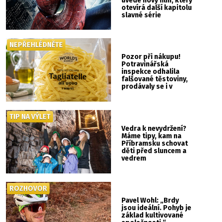
uvede nový film, který
otevírá další kapitolu
slavné série
NEPŘEHLÉDNĚTE
Pozor při nákupu!
Potravinářská
inspekce odhalila
falšované těstoviny,
prodávaly se i v
Albertu
TIP NA VÝLET
Vedra k nevydržení?
Máme tipy, kam na
Příbramsku schovat
děti před sluncem a
vedrem
ROZHOVOR
Pavel Wohl: „Brdy
jsou ideální. Pohyb je
základ kultivované