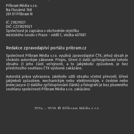
Příbram Média s.r.o.
Na Flusárně 168
261 01 Příbram III
IČ: 21829021
DIČ: CZ21829021
Společnost je zapsána v obchodním rejstříku
městského soudu v Praze - oddíl C, vložka 407087.
Redakce zpravodajství portálu pribram.cz
Společnost Příbram Média s.r.o. využívá zpravodajství ČTK, jehož obsah je
chráněn autorským zákonem. Přepis, šíření či další zpřístupňování tohoto
obsahu či jeho části veřejnosti, a to jakýmkoliv způsobem, je bez
předchozího souhlasu ČTK výslovně zakázáno.
Autorská práva vyhrazena. Jakékoliv užití obsahu včetně převzetí, šíření
jakýmkoli způsobem, mechanickým nebo elektronickým, v českém nebo
jiném jazyce či dalšího zpřístupňování článků a fotografií je bez písemného
souhlasu společnosti Příbram Média s.r.o. zakázáno.
2014 - 2026 © Příbram Média s.r.o.
Všechna práva vyhrazena.
webdesign | websystem | KAO.cz