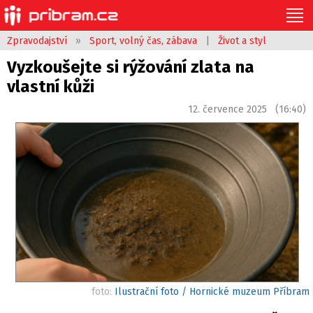
Zpravodajství
»
Sport, volný čas, zábava
|
Život a styl
Vyzkoušejte si rýžování zlata na
vlastní kůži
12. července 2025 (16:40)
foto:
Ilustrační foto / Hornické muzeum Příbram