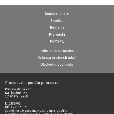
Kodex redakce
Soutěže
Reklama
Pro média
Kontakty
Informace o cookies
Ochrana osobních údajů
Obchodní podmínky
Provozovatel portálu pribram.cz
Příbram Média s.r.o.
Na Flusárně 168
261 01 Příbram III
IČ: 21829021
DIČ: CZ21829021
Společnost je zapsána v obchodním rejstříku