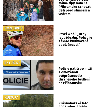
Máme tipy, kam na
Příbramsku schovat
děti před sluncem a
vedrem
ROZHOVOR
Pavel Wohl: „Brdy
jsou ideální. Pohyb je
základ kultivované
společnosti.“
AKTUÁLNĚ
Policie pátrá po muži
s omezenou
svéprávností z
chráněného bydlení
na Příbramsku
KULTURA
Krásnohorské léto
2026: víno, klobásy,