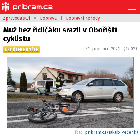
Zpravodajství
»
Doprava
|
Dopravní nehody
Muž bez řidičáku srazil v Obořišti
cyklistu
31. prosince 2021 (17:02)
NEPŘEHLÉDNĚTE
foto:
pribram.cz/Jakub Pečenka