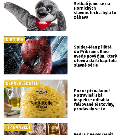
Setkali jsme se na
Hornických
slavnostech a byla to
zábava
KULTURA
Spider‑Man přilétá
do Příbrami. Kino
uvede nový film, který
otevírá další kapitolu
slavné série
NEPŘEHLÉDNĚTE
Pozor při nákupu!
Potravinářská
inspekce odhalila
falšované těstoviny,
prodávaly se i v
Albertu
TIP NA VÝLET
Vedra k nevydržení?