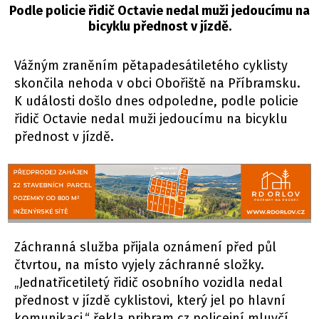
Podle policie řidič Octavie nedal muži jedoucímu na
bicyklu přednost v jízdě.
Vážným zraněním pětapadesátiletého cyklisty
skončila nehoda v obci Obořiště na Příbramsku.
K události došlo dnes odpoledne, podle policie
řidič Octavie nedal muži jedoucímu na bicyklu
přednost v jízdě.
Záchranná služba přijala oznámení před půl
čtvrtou, na místo vyjely záchranné složky.
„Jednatřicetiletý řidič osobního vozidla nedal
přednost v jízdě cyklistovi, který jel po hlavní
komunikaci,“ řekla pribram.cz policejní mluvčí