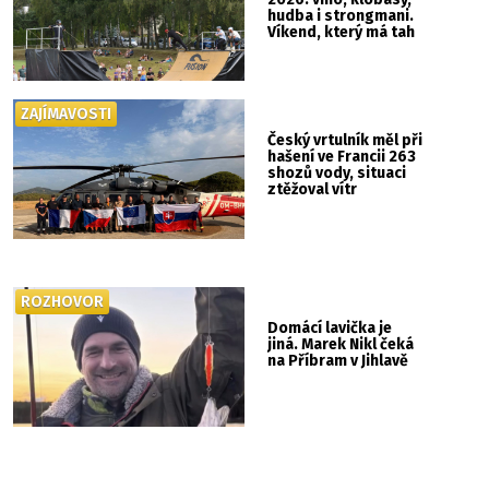
hudba i strongmani.
Víkend, který má tah
ZAJÍMAVOSTI
Český vrtulník měl při
hašení ve Francii 263
shozů vody, situaci
ztěžoval vítr
ROZHOVOR
Domácí lavička je
jiná. Marek Nikl čeká
na Příbram v Jihlavě