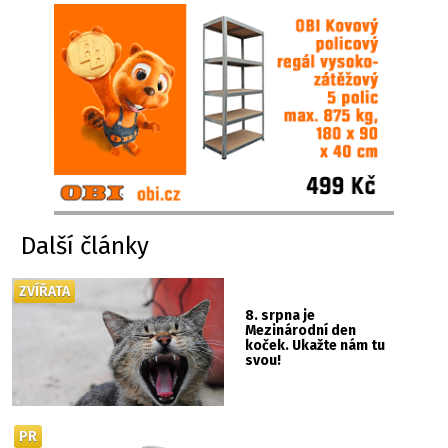
Další články
ZVÍŘATA
8. srpna je
Mezinárodní den
koček. Ukažte nám tu
svou!
PR