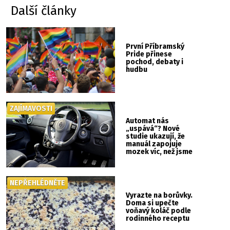
Další články
První Příbramský
Pride přinese
pochod, debaty i
hudbu
ZAJÍMAVOSTI
Automat nás
„uspává“? Nové
studie ukazují, že
manuál zapojuje
mozek víc, než jsme
si mysleli
NEPŘEHLÉDNĚTE
Vyrazte na borůvky.
Doma si upečte
voňavý koláč podle
rodinného receptu