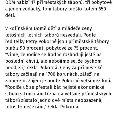
DDM nabízí 17 příměstských táborů, tři pobytové
a jeden vodácký, loni tábory prošlo kolem 650
dětí.
V kolínském Domě dětí a mládeže ceny
letošních letních táborů nezvedali. Podle
ředitelky Petry Pokorné jsou příměstské tábory
plné z 90 procent, pobytové ze 75 procent.
"Víme, že rodiče se hodně rozhodují ještě na
poslední chvíli, ale nebojíme se, že bychom
neodjeli," řekla Pokorná. Ceny za příměstské
tábory začínají na 1700 korunách, záleží na
zaměření. Zájem je podle Pokorné větší než loni.
"Rodiče už se přestali bát nejisté ekonomické
situace. Loni nám třeba na většině příměstských
táborů zůstalo jedno dvě místa neobsazená,
letos to nečekám," řekla Pokorná.