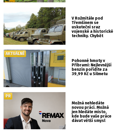
V Rožmitále pod
Třemšínem se
uskuteční sraz
vojenské a historické
techniky. Chybět
nebude kaskadérská
show ani hudba
AKTUÁLNĚ
Pohonné hmoty v
Příbrami: Nejlevnější
benzin pořídíte za
39,99 Kč u Silmetu
PR
Možná nehledáte
novou práci. Možná
jen hledáte místo,
kde bude vaše práce
dávat větší smysl