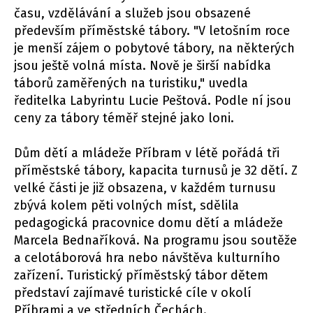
času, vzdělávání a služeb jsou obsazené
především příměstské tábory. "V letošním roce
je menší zájem o pobytové tábory, na některých
jsou ještě volná místa. Nově je širší nabídka
táborů zaměřených na turistiku," uvedla
ředitelka Labyrintu Lucie Peštová. Podle ní jsou
ceny za tábory téměř stejné jako loni.
Dům dětí a mládeže Příbram v létě pořádá tři
příměstské tábory, kapacita turnusů je 32 dětí. Z
velké části je již obsazena, v každém turnusu
zbývá kolem pěti volných míst, sdělila
pedagogická pracovnice domu dětí a mládeže
Marcela Bednaříková. Na programu jsou soutěže
a celotáborová hra nebo návštěva kulturního
zařízení. Turistický příměstský tábor dětem
představí zajímavé turistické cíle v okolí
Příbrami a ve středních Čechách.