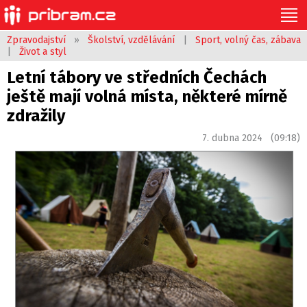
Zpravodajství
»
Školství, vzdělávání
|
Sport, volný čas, zábava
|
Život a styl
Letní tábory ve středních Čechách
ještě mají volná místa, některé mírně
zdražily
7. dubna 2024 (09:18)