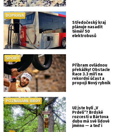
DOPRAVA
Středočeský kraj
plánuje nasadit
téměř 50
elektrobusů
SPORT
Příbram ovládnou
překážky! Obstacle
Race 3.3 míří na
rekordní účast a
propojí Nový rybník
se Svatou Horou
POZNÁVÁME BRDY
Už jste byli „V
Prdeli“? Brdské
rozcestí u Bártova
dubu má své lidové
jméno — a teď i
vlastní cedulku