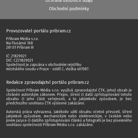
Ochrana osobních údajů
Obchodní podmínky
Provozovatel portálu pribram.cz
Příbram Média s.r.o.
Na Flusárně 168
261 01 Příbram III
IČ: 21829021
DIČ: CZ21829021
Společnost je zapsána v obchodním rejstříku
městského soudu v Praze - oddíl C, vložka 407087.
Redakce zpravodajství portálu pribram.cz
Společnost Příbram Média s.r.o. využívá zpravodajství ČTK, jehož obsah je
chráněn autorským zákonem. Přepis, šíření či další zpřístupňování tohoto
obsahu či jeho části veřejnosti, a to jakýmkoliv způsobem, je bez
předchozího souhlasu ČTK výslovně zakázáno.
Autorská práva vyhrazena. Jakékoliv užití obsahu včetně převzetí, šíření
jakýmkoli způsobem, mechanickým nebo elektronickým, v českém nebo
jiném jazyce či dalšího zpřístupňování článků a fotografií je bez písemného
souhlasu společnosti Příbram Média s.r.o. zakázáno.