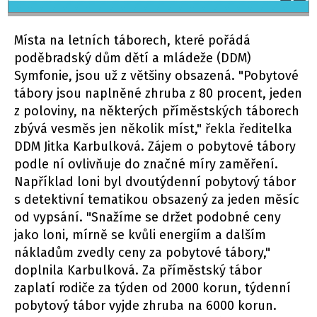
Místa na letních táborech, které pořádá
poděbradský dům dětí a mládeže (DDM)
Symfonie, jsou už z většiny obsazená. "Pobytové
tábory jsou naplněné zhruba z 80 procent, jeden
z poloviny, na některých příměstských táborech
zbývá vesměs jen několik míst," řekla ředitelka
DDM Jitka Karbulková. Zájem o pobytové tábory
podle ní ovlivňuje do značné míry zaměření.
Například loni byl dvoutýdenní pobytový tábor
s detektivní tematikou obsazený za jeden měsíc
od vypsání. "Snažíme se držet podobné ceny
jako loni, mírně se kvůli energiím a dalším
nákladům zvedly ceny za pobytové tábory,"
doplnila Karbulková. Za příměstský tábor
zaplatí rodiče za týden od 2000 korun, týdenní
pobytový tábor vyjde zhruba na 6000 korun.