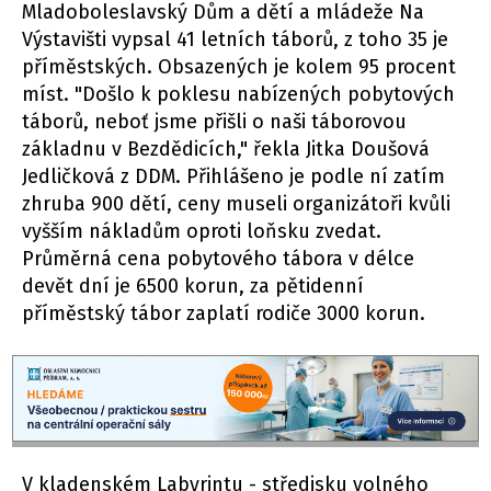
Mladoboleslavský Dům a dětí a mládeže Na
Výstavišti vypsal 41 letních táborů, z toho 35 je
příměstských. Obsazených je kolem 95 procent
míst. "Došlo k poklesu nabízených pobytových
táborů, neboť jsme přišli o naši táborovou
základnu v Bezdědicích," řekla Jitka Doušová
Jedličková z DDM. Přihlášeno je podle ní zatím
zhruba 900 dětí, ceny museli organizátoři kvůli
vyšším nákladům oproti loňsku zvedat.
Průměrná cena pobytového tábora v délce
devět dní je 6500 korun, za pětidenní
příměstský tábor zaplatí rodiče 3000 korun.
V kladenském Labyrintu - středisku volného